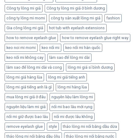
Công ty lông mi giả
Công ty lông mi giả ở bình dương
công ty lông mi momi
công ty sản xuất lông mi giả
fashion
Gia công lông mi giả
hot tub with eyelash extensions
how to remove eyelash glue
how to remove eyelash glue right way
keo noi mi momi
keo nối mi
keo nối mi hàn quốc
keo nối mi không cay
làm sao để lông mi dài
làm sao để lông mi dài và cong
lông mi giá sỉ bình dương
lông mi giả hàng lùa
lông mi giả tiếng anh
lông mi giả tiếng anh là gì
lông mi hàng lùa
mua lông mi giả ở đâu
nguyên liệu làm lông mi
nguyên liệu làm mi giả
nối mi bao lâu mới rụng
nối mi giữ được bao lâu
nối mi được lâu không
remove eyelash glue
style
tháo lông mi nối bằng dầu dừa
tháo lông mi nối bằng dầu ôliu
tháo lông mi nối bằng nước