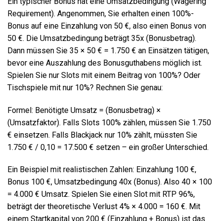
Ein typischer Bonus hat eine Umsatzbedingung (Wagering
Requirement). Angenommen, Sie erhalten einen 100%-
Bonus auf eine Einzahlung von 50 €, also einen Bonus von
50 €. Die Umsatzbedingung beträgt 35x (Bonusbetrag).
Dann müssen Sie 35 × 50 € = 1.750 € an Einsätzen tätigen,
bevor eine Auszahlung des Bonusguthabens möglich ist.
Spielen Sie nur Slots mit einem Beitrag von 100%? Oder
Tischspiele mit nur 10%? Rechnen Sie genau:
Formel: Benötigte Umsatz = (Bonusbetrag) ×
(Umsatzfaktor). Falls Slots 100% zählen, müssen Sie 1.750
€ einsetzen. Falls Blackjack nur 10% zählt, müssten Sie
1.750 € / 0,10 = 17.500 € setzen – ein großer Unterschied.
Ein Beispiel mit realistischen Zahlen: Einzahlung 100 €,
Bonus 100 €, Umsatzbedingung 40x (Bonus). Also 40 × 100
= 4.000 € Umsatz. Spielen Sie einen Slot mit RTP 96%,
beträgt der theoretische Verlust 4% × 4.000 = 160 €. Mit
einem Startkapital von 200 € (Einzahlung + Bonus) ist das