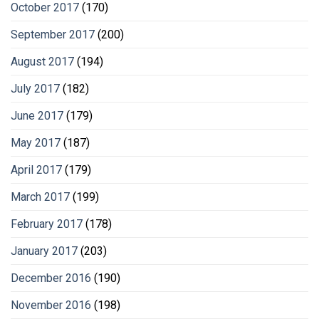
October 2017
(170)
September 2017
(200)
August 2017
(194)
July 2017
(182)
June 2017
(179)
May 2017
(187)
April 2017
(179)
March 2017
(199)
February 2017
(178)
January 2017
(203)
December 2016
(190)
November 2016
(198)