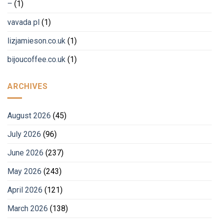
–
(1)
vavada pl
(1)
lizjamieson.co.uk
(1)
bijoucoffee.co.uk
(1)
ARCHIVES
August 2026
(45)
July 2026
(96)
June 2026
(237)
May 2026
(243)
April 2026
(121)
March 2026
(138)