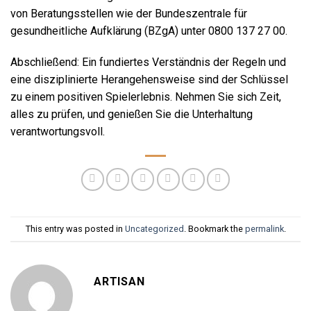
von Beratungsstellen wie der Bundeszentrale für
gesundheitliche Aufklärung (BZgA) unter 0800 137 27 00.
Abschließend: Ein fundiertes Verständnis der Regeln und
eine disziplinierte Herangehensweise sind der Schlüssel
zu einem positiven Spielerlebnis. Nehmen Sie sich Zeit,
alles zu prüfen, und genießen Sie die Unterhaltung
verantwortungsvoll.
This entry was posted in
Uncategorized
. Bookmark the
permalink
.
ARTISAN