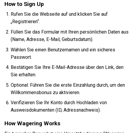
How to Sign Up
Rufen Sie die Webseite auf und klicken Sie auf
„Registrieren“.
Füllen Sie das Formular mit Ihren persönlichen Daten aus
(Name, Adresse, E-Mail, Geburtsdatum).
Wählen Sie einen Benutzernamen und ein sicheres
Passwort.
Bestätigen Sie Ihre E-Mail-Adresse über den Link, den
Sie erhalten.
Optional: Führen Sie die erste Einzahlung durch, um den
Willkommensbonus zu aktivieren.
Verifizieren Sie Ihr Konto durch Hochladen von
Ausweisdokumenten (ID, Adressnachweis).
How Wagering Works