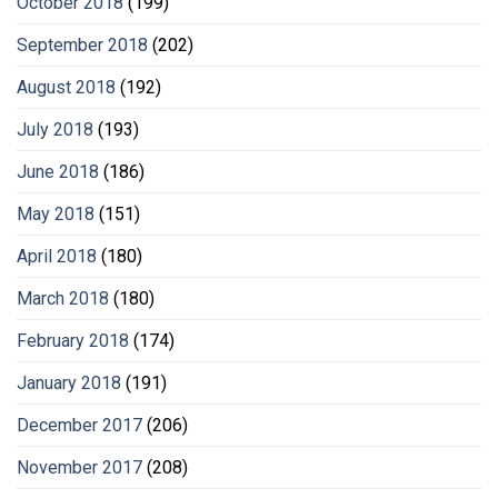
October 2018
(199)
September 2018
(202)
August 2018
(192)
July 2018
(193)
June 2018
(186)
May 2018
(151)
April 2018
(180)
March 2018
(180)
February 2018
(174)
January 2018
(191)
December 2017
(206)
November 2017
(208)