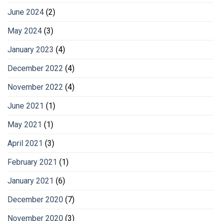
June 2024
(2)
May 2024
(3)
January 2023
(4)
December 2022
(4)
November 2022
(4)
June 2021
(1)
May 2021
(1)
April 2021
(3)
February 2021
(1)
January 2021
(6)
December 2020
(7)
November 2020
(3)