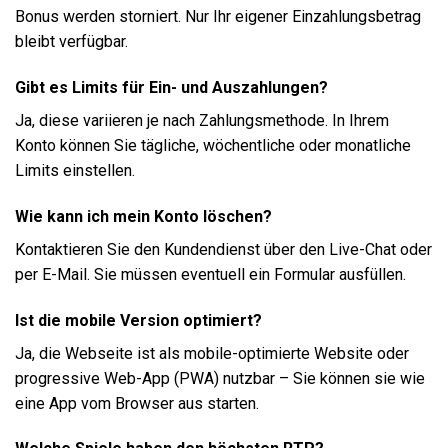
Bonus werden storniert. Nur Ihr eigener Einzahlungsbetrag
bleibt verfügbar.
Gibt es Limits für Ein- und Auszahlungen?
Ja, diese variieren je nach Zahlungsmethode. In Ihrem
Konto können Sie tägliche, wöchentliche oder monatliche
Limits einstellen.
Wie kann ich mein Konto löschen?
Kontaktieren Sie den Kundendienst über den Live-Chat oder
per E-Mail. Sie müssen eventuell ein Formular ausfüllen.
Ist die mobile Version optimiert?
Ja, die Webseite ist als mobile-optimierte Website oder
progressive Web-App (PWA) nutzbar – Sie können sie wie
eine App vom Browser aus starten.