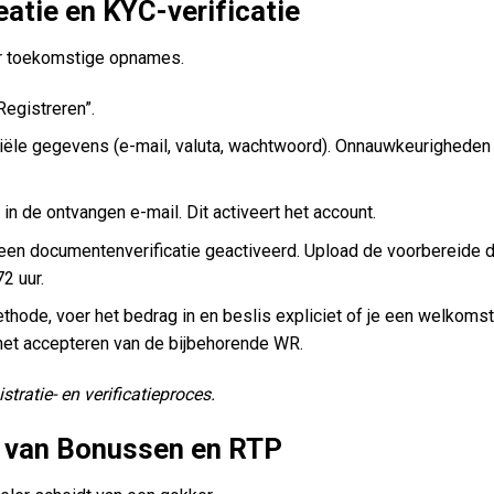
atie en KYC-verificatie
oor toekomstige opnames.
egistreren”.
iciële gegevens (e-mail, valuta, wachtwoord). Onnauwkeurigheden
 in de ontvangen e-mail. Dit activeert het account.
en documentenverificatie geactiveerd. Upload de voorbereide
2 uur.
hode, voer het bedrag in en beslis expliciet of je een welkoms
 het accepteren van de bijbehorende WR.
ratie- en verificatieproces.
e van Bonussen en RTP