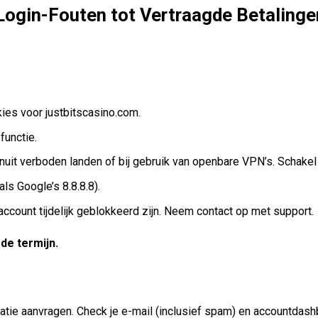
Login-Fouten tot Vertraagde Betalinge
ies voor justbitscasino.com.
functie.
nuit verboden landen of bij gebruik van openbare VPN’s. Schakel
s Google’s 8.8.8.8).
count tijdelijk geblokkeerd zijn. Neem contact op met support.
de termijn.
tie aanvragen. Check je e-mail (inclusief spam) en accountdash