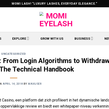
MOMI LASH! “LUXURY LASHES, EVERYDAY ELEGANCE.”
S
EXPLORE
GROW WITH US
BUSINESS
NE
UNCATEGORIZED
: From Login Algorithms to Withdraw
 The Technical Handbook
ON
APRIL 14, 2018
BY
MAXUSER
Casino, een platform dat zich profileert in het dynamische land
n oppervlakkige review en biedt een whitepaper-niveau verkenni