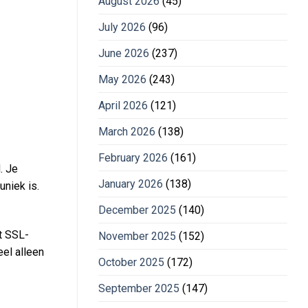
August 2026
(45)
July 2026
(96)
June 2026
(237)
May 2026
(243)
April 2026
(121)
March 2026
(138)
February 2026
(161)
. Je
January 2026
(138)
uniek is.
December 2025
(140)
t SSL-
November 2025
(152)
eel alleen
October 2025
(172)
September 2025
(147)