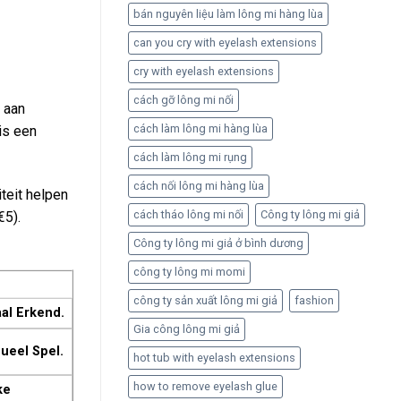
bán nguyên liệu làm lông mi hàng lùa
can you cry with eyelash extensions
cry with eyelash extensions
cách gỡ lông mi nối
 aan
cách làm lông mi hàng lùa
is een
cách làm lông mi rụng
cách nối lông mi hàng lùa
teit helpen
cách tháo lông mi nối
Công ty lông mi giả
€5).
Công ty lông mi giả ở bình dương
công ty lông mi momi
công ty sản xuất lông mi giả
fashion
aal Erkend.
Gia công lông mi giả
dueel Spel.
hot tub with eyelash extensions
how to remove eyelash glue
ke