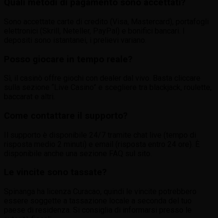
Quali metodi di pagamento sono accettati?
Sono accettate carte di credito (Visa, Mastercard), portafogli
elettronici (Skrill, Neteller, PayPal) e bonifici bancari. I
depositi sono istantanei, i prelievi variano.
Posso giocare in tempo reale?
Sì, il casinò offre giochi con dealer dal vivo. Basta cliccare
sulla sezione “Live Casino” e scegliere tra blackjack, roulette,
baccarat e altri.
Come contattare il supporto?
Il supporto è disponibile 24/7 tramite chat live (tempo di
risposta medio 2 minuti) e email (risposta entro 24 ore). È
disponibile anche una sezione FAQ sul sito.
Le vincite sono tassate?
Spinanga ha licenza Curacao, quindi le vincite potrebbero
essere soggette a tassazione locale a seconda del tuo
paese di residenza. Si consiglia di informarsi presso le