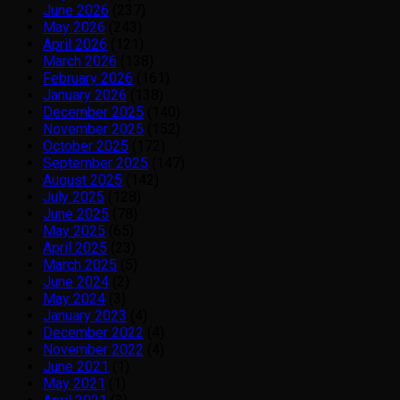
June 2026
(237)
May 2026
(243)
April 2026
(121)
March 2026
(138)
February 2026
(161)
January 2026
(138)
December 2025
(140)
November 2025
(152)
October 2025
(172)
September 2025
(147)
August 2025
(142)
July 2025
(128)
June 2025
(78)
May 2025
(65)
April 2025
(23)
March 2025
(5)
June 2024
(2)
May 2024
(3)
January 2023
(4)
December 2022
(4)
November 2022
(4)
June 2021
(1)
May 2021
(1)