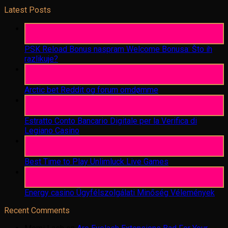
Latest Posts
06
Aug
PSK Reload Bonus naspram Welcome Bonusa: Što ih
razlikuje?
06
Aug
Arctic bet Reddit og forum omdømme
06
Aug
Estratto Conto Bancario Digitale per la Verifica di
Legiano Casino
05
Aug
Best Time to Play Unlimluck Live Games
05
Aug
Energy casino Ügyfélszolgálati Minőség Vélemények
Recent Comments