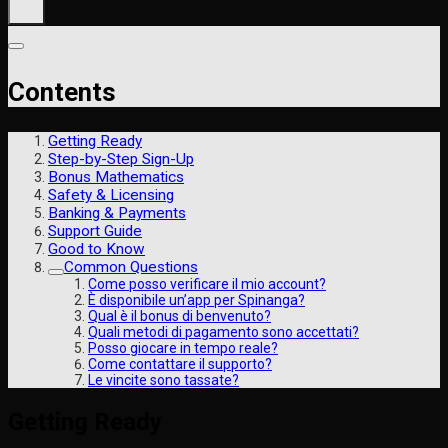
Contents
Getting Ready
Step-by-Step Sign-Up
Bonus Mathematics
Safety & Licensing
Banking & Payments
Support Guide
Good to Know
Common Questions
Come posso verificare il mio account?
È disponibile un’app per Spinanga?
Qual è il bonus di benvenuto?
Quali metodi di pagamento sono accettati?
Posso giocare in tempo reale?
Come contattare il supporto?
Le vincite sono tassate?
Getting Ready