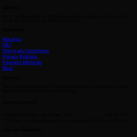
Address
No. 37 Lai Thieu Street, An Phat Commercial Housing Area, Lai Thieu Ward,
Thuan An City, Binh Duong Province, Vietnam
Navigation
About us
FAQ
Terms and Conditions
Privacy Policies
Payment Methods
Blog
Services
Classic Eyelash Extensions 2D Eyelash Extensions 3D Eyelash Extensions
Mega Volume Lamination Eyelash Removal
Customer Service
Contact/WhatsApp: +82-10-5847-1720
+82-10-7775-
1720
Email: info@momilash.co.kr
Hours: Mon-Sat 07:30 am - 16:30 pm
Join our newsletter