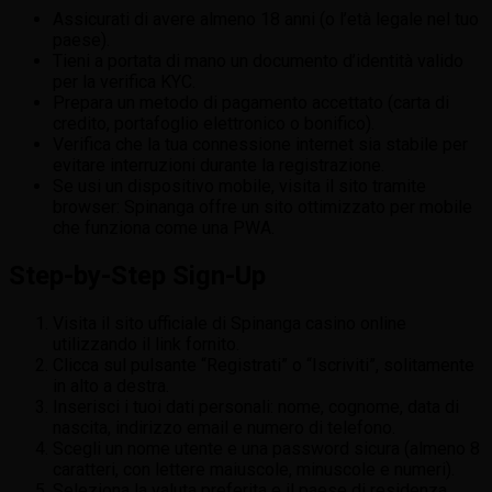
Assicurati di avere almeno 18 anni (o l’età legale nel tuo
paese).
Tieni a portata di mano un documento d’identità valido
per la verifica KYC.
Prepara un metodo di pagamento accettato (carta di
credito, portafoglio elettronico o bonifico).
Verifica che la tua connessione internet sia stabile per
evitare interruzioni durante la registrazione.
Se usi un dispositivo mobile, visita il sito tramite
browser: Spinanga offre un sito ottimizzato per mobile
che funziona come una PWA.
Step-by-Step Sign-Up
Visita il sito ufficiale di Spinanga casino online
utilizzando il link fornito.
Clicca sul pulsante “Registrati” o “Iscriviti”, solitamente
in alto a destra.
Inserisci i tuoi dati personali: nome, cognome, data di
nascita, indirizzo email e numero di telefono.
Scegli un nome utente e una password sicura (almeno 8
caratteri, con lettere maiuscole, minuscole e numeri).
Seleziona la valuta preferita e il paese di residenza.