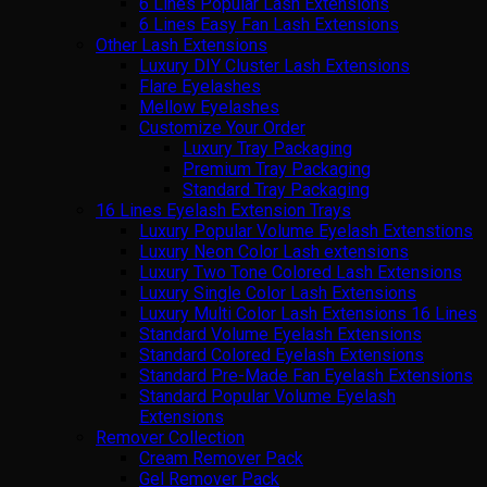
6 Lines Popular Lash Extensions
6 Lines Easy Fan Lash Extensions
Other Lash Extensions
Luxury DIY Cluster Lash Extensions
Flare Eyelashes
Mellow Eyelashes
Customize Your Order
Luxury Tray Packaging
Premium Tray Packaging
Standard Tray Packaging
16 Lines Eyelash Extension Trays
Luxury Popular Volume Eyelash Extenstions
Luxury Neon Color Lash extensions
Luxury Two Tone Colored Lash Extensions
Luxury Single Color Lash Extensions
Luxury Multi Color Lash Extensions 16 Lines
Standard Volume Eyelash Extensions
Standard Colored Eyelash Extensions
Standard Pre-Made Fan Eyelash Extensions
Standard Popular Volume Eyelash
Extensions
Remover Collection
Cream Remover Pack
Gel Remover Pack