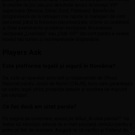
în credite de joc sau pot deschide acces la niveluri VIP
superioare (Bronze, Silver, Gold, Platinum). Beneficiile
progresează de la retrageri mai rapide și manageri de cont
personal, până la bonusuri personalizate, oferte cu cashback
și chiar evenimente și cadouri exclusive. Accesează
secțiunea „Loialitate” sau „Club VIP” din cont pentru a vedea
nivelul tău curent și recompensele disponibile.
Players Ask
Este platforma legală și sigură în România?
Da, este un operator autorizat și reglementat de Oficiul
Național pentru Jocuri de Noroc (ONJN), lucru care garantează
un cadru legal strict, protecția datelor și scutirea de impozit
pe câștiguri.
Ce fac dacă am uitat parola?
Pe pagina de conectare, apasă pe linkul „Ai uitat parola?”. Va
trebui să introduci adresa de e-mail asociată contului pentru a
primi un link de resetare. Asigură-te că verifici și folderul de