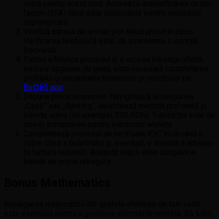
unică pentru acest cont. Activează autentificarea cu doi
factori (2FA) dacă este disponibilă pentru securitate
suplimentară.
Verifică adresa de e-mail prin linkul primit în inbox.
Verificarea telefonică este, de asemenea, o cerință
frecventă.
Pentru a finaliza procesul și a accesa întreaga ofertă,
inclusiv opțiunile de plată, este necesară completarea
profilului și acceptarea termenilor și condițiilor pe
Bet365 app
.
Depune prima economie. Navighează la secțiunea
„Casă” sau „Banking”, selectează metoda preferată și
introdu suma (de exemplu, 200 RON). Tranzacția este de
obicei instantanee pentru electronic wallets.
Completează procesul de verificare KYC încărcând o
copie clară a buletinului și, eventual, o dovadă a adresei
(o factură recentă). Această etapă este obligatorie
înainte de prima retragere.
Bonus Mathematics
Înțelegerea matematicii din spatele ofertelor de bun venit
este esențială pentru a gestiona așteptările realiste. Să luăm