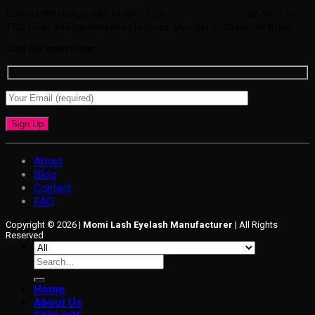
Contact/WhatsApp: +82-10-5847-1720
+82-10-7775-
1720
Email: info@momilash.co.kr
Hours: Mon-Sat 07:30 am - 16:30 pm
Join our newsletter
About
Blog
Contact
FAQ
Copyright © 2026 |
Momi Lash Eyelash Manufacturer
| All Rights
Reserved
Search
for:
Home
About Us