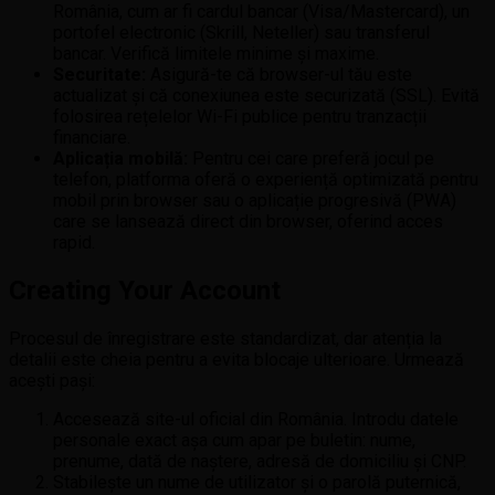
România, cum ar fi cardul bancar (Visa/Mastercard), un
portofel electronic (Skrill, Neteller) sau transferul
bancar. Verifică limitele minime și maxime.
Securitate:
Asigură-te că browser-ul tău este
actualizat și că conexiunea este securizată (SSL). Evită
folosirea rețelelor Wi-Fi publice pentru tranzacții
financiare.
Aplicația mobilă:
Pentru cei care preferă jocul pe
telefon, platforma oferă o experiență optimizată pentru
mobil prin browser sau o aplicație progresivă (PWA)
care se lansează direct din browser, oferind acces
rapid.
Creating Your Account
Procesul de înregistrare este standardizat, dar atenția la
detalii este cheia pentru a evita blocaje ulterioare. Urmează
acești pași:
Accesează site-ul oficial din România. Introdu datele
personale exact așa cum apar pe buletin: nume,
prenume, dată de naștere, adresă de domiciliu și CNP.
Stabilește un nume de utilizator și o parolă puternică,