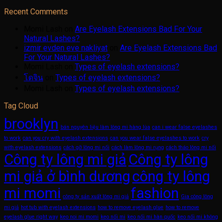
Recent Comments
Momi Lash
on
Are Eyelash Extensions Bad For Your
Natural Lashes?
izmir evden eve nakliyat
on
Are Eyelash Extensions Bad
For Your Natural Lashes?
Momi Lash
on
Types of eyelash extensions?
โดจิน
on
Types of eyelash extensions?
Momi Lash
on
Types of eyelash extensions?
Tag Cloud
brooklyn
bán nguyên liệu làm lông mi hàng lùa
can i wear false eyelashes
to work
can you cry with eyelash extensions
can you wear false eyelashes to work
cry
with eyelash extensions
cách gỡ lông mi nối
cách làm lông mi rụng
cách tháo lông mi nối
Công ty lông mi giả
Công ty lông
mi giả ở bình dương
công ty lông
mi momi
fashion
công ty sản xuất lông mi giả
Gia công lông
mi giả
hot tub with eyelash extensions
how to remove eyelash glue
how to remove
eyelash glue right way
keo noi mi momi
keo nối mi
keo nối mi hàn quốc
keo nối mi không