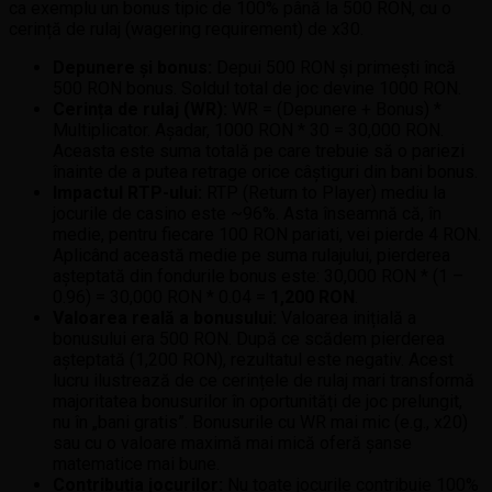
ca exemplu un bonus tipic de 100% până la 500 RON, cu o
cerință de rulaj (wagering requirement) de x30.
Depunere și bonus:
Depui 500 RON și primești încă
500 RON bonus. Soldul total de joc devine 1000 RON.
Cerința de rulaj (WR):
WR = (Depunere + Bonus) *
Multiplicator. Așadar, 1000 RON * 30 = 30,000 RON.
Aceasta este suma totală pe care trebuie să o pariezi
înainte de a putea retrage orice câștiguri din bani bonus.
Impactul RTP-ului:
RTP (Return to Player) mediu la
jocurile de casino este ~96%. Asta înseamnă că, în
medie, pentru fiecare 100 RON pariati, vei pierde 4 RON.
Aplicând această medie pe suma rulajului, pierderea
așteptată din fondurile bonus este: 30,000 RON * (1 –
0.96) = 30,000 RON * 0.04 =
1,200 RON
.
Valoarea reală a bonusului:
Valoarea inițială a
bonusului era 500 RON. După ce scădem pierderea
așteptată (1,200 RON), rezultatul este negativ. Acest
lucru ilustrează de ce cerințele de rulaj mari transformă
majoritatea bonusurilor în oportunități de joc prelungit,
nu în „bani gratis”. Bonusurile cu WR mai mic (e.g., x20)
sau cu o valoare maximă mai mică oferă șanse
matematice mai bune.
Contribuția jocurilor:
Nu toate jocurile contribuie 100%