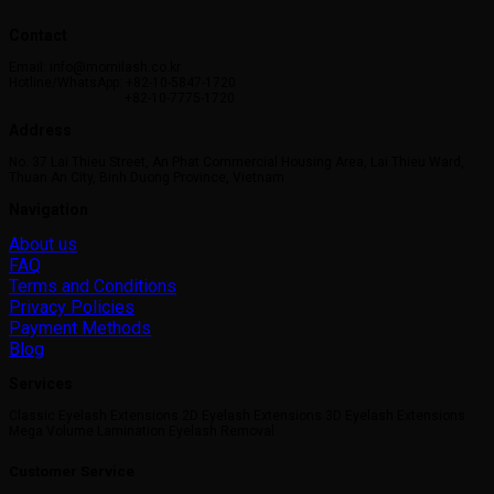
Contact
Email: info@momilash.co.kr
Hotline/WhatsApp: +82-10-5847-1720
+82-10-7775-1720
Address
No. 37 Lai Thieu Street, An Phat Commercial Housing Area, Lai Thieu Ward,
Thuan An City, Binh Duong Province, Vietnam
Navigation
About us
FAQ
Terms and Conditions
Privacy Policies
Payment Methods
Blog
Services
Classic Eyelash Extensions 2D Eyelash Extensions 3D Eyelash Extensions
Mega Volume Lamination Eyelash Removal
Customer Service