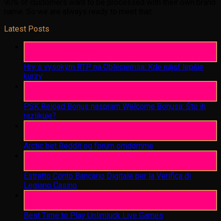
90% of customers want to be processed with their own brand
name. So we are always ready to meet that.
Latest Posts
06
Aug
Hry s vysokým RTP na Obleciemsa: Kde nájsť lepšie
kurzy
06
Aug
PSK Reload Bonus naspram Welcome Bonusa: Što ih
razlikuje?
06
Aug
Arctic bet Reddit og forum omdømme
06
Aug
Estratto Conto Bancario Digitale per la Verifica di
Legiano Casino
05
Aug
Best Time to Play Unlimluck Live Games