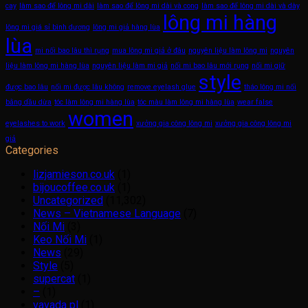
cay
làm sao để lông mi dài
làm sao để lông mi dài và cong
làm sao để lông mi dài và dày
lông mi hàng
lông mi giá sỉ bình dương
lông mi giả hàng lùa
lùa
mi nối bao lâu thì rụng
mua lông mi giả ở đâu
nguyên liệu làm lông mi
nguyên
liệu làm lông mi hàng lùa
nguyên liệu làm mi giả
nối mi bao lâu mới rụng
nối mi giữ
style
được bao lâu
nối mi được lâu không
remove eyelash glue
tháo lông mi nối
bằng dầu dừa
tóc làm lông mi hàng lùa
tóc màu làm lông mi hàng lùa
wear false
women
eyelashes to work
xưởng gia công lông mi
xưởng gia công lông mi
giả
Categories
lizjamieson.co.uk
(1)
bijoucoffee.co.uk
(1)
Uncategorized
(11,302)
News – Vietnamese Language
(7)
Nối Mi
(3)
Keo Nối Mi
(1)
News
(29)
Style
(5)
supercat
(1)
–
(1)
vavada pl
(1)