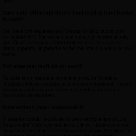
spam.
Care este diferența dintre bani reali și bani bonus
în cont?
Banii reali (din depunere) pot fi retrași oricând, supuși doar
verificărilor KYC. Banii bonus sunt subiect la condiții de rulaj
specificate în termenii ofertei. Cele două solduri sunt de
obicei separate, iar pariurile se fac mai întâi din soldul cu bani
bonus.
Pot avea mai mult de un cont?
Nu, este strict interzis și constituie motiv de închidere
imediată a tuturor conturilor și confiscare a soldurilor. Fiecare
persoană poate avea un singur cont, verificat pe bază de
documente de identitate.
Cum activez jocul responsabil?
În setările contului, există de obicei o secțiune numită „Joc
Responsabil” unde poți seta limite zilnice, săptămânale sau
lunare pentru depuneri, pierderi sau timp de joc. Poți alege, de