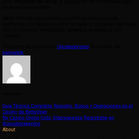
este înregistrat de server și câștigurile/vor fi creditate după
ce round-ul se încheie.
Note:
Valorile și procentele prezentate sunt exemple
ilustrative. Întotdeauna verifică termenii și condițiile exacte pe
site în momentul înregistrării, deoarece acestea se pot
schimba.
This entry was posted in
Uncategorized
. Bookmark the
permalink
.
maxuser
Guía Técnica Completa: Registro, Bonos y Operaciones en el
Casino de Betwinner
Nv Casino Online Gids: Stapsgewijze Registratie en
Bonusberekening
About