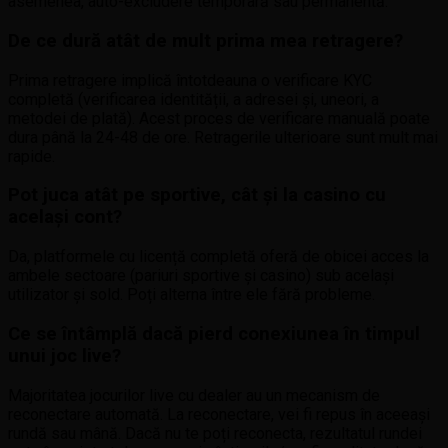
asemenea, auto-excludere temporară sau permanentă.
De ce dură atât de mult prima mea retragere?
Prima retragere implică întotdeauna o verificare KYC
completă (verificarea identității, a adresei și, uneori, a
metodei de plată). Acest proces de verificare manuală poate
dura până la 24-48 de ore. Retragerile ulterioare sunt mult mai
rapide.
Pot juca atât pe sportive, cât și la casino cu
același cont?
Da, platformele cu licență completă oferă de obicei acces la
ambele sectoare (pariuri sportive și casino) sub același
utilizator și sold. Poți alterna între ele fără probleme.
Ce se întâmplă dacă pierd conexiunea în timpul
unui joc live?
Majoritatea jocurilor live cu dealer au un mecanism de
reconectare automată. La reconectare, vei fi repus în aceeași
rundă sau mână. Dacă nu te poți reconecta, rezultatul rundei