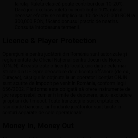
la rulaj. Ruleta clasică poate contribui doar 10-20%.
Dacă joci exclusiv ruletă cu contribuție 10%, rulajul
necesar efectiv se multiplică cu 10: de la 30,000 RON la
300,000 RON, făcând bonusul practic de neatins.
Consultă întotdeauna termenii.
Licence & Player Protection
Operațiunile pentru jucătorii din România sunt autorizate și
reglementate de Oficiul Național pentru Jocuri de Noroc
(ONJN). Aceasta este o licență locală, una dintre cele mai
stricte din UE. Spre deosebire de o licență offshore (de ex.,
Curaçao), câștigurile obținute la un operator licențiat ONJN
sunt scutite de impozit pe venit în România, conform legii
656/2002. Platforma este obligată să ofere instrumente de
joc responsabil, cum ar fi limite de depunere, auto-excludere
și opțiuni de timeout. Toate tranzacțiile sunt criptate cu
standarde bancare, iar fondurile jucătorilor sunt ținute în
conturi separate de cele operaționale.
Money In, Money Out