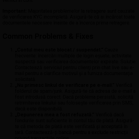
verifici în cont.
Important:
Majoritatea problemelor la retragere sunt cauzate
de verificarea KYC incompletă. Asigură-te că ai încărcat toate
documentele necesare înainte de a încerca prima retragere.
Common Problems & Fixes
„Contul meu este blocat / suspendat.”
Cauze
frecvente: încercări multiple de login eșuate, activitate
suspectă sau verificarea documentelor expirate. Soluție:
Contactează serviciul pentru clienți prin chat live sau e-
mail pentru a clarifica motivul și a furniza documentația
solicitată.
„Nu primesc linkul de verificare pe e-mail.”
Verifică
folderul de spam/junk. Asigură-te că adresa de e-mail a
fost introdusă corect. Dacă problema persistă, solicită
retrimiterea linkului sau folosește verificarea prin SMS,
dacă este disponibilă.
„Depunerea mea a fost refuzată.”
Verifică dacă
fondurile sunt suficiente în contul tău de plată. Asigură-
te că metoda de plată este verificată și acceptată în
țară. Contactează-ți bancă pentru a exclude restricții
privind tranzacțiile online.