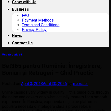
Grow with Us
Business
FAQ
Payment Methods
Terms and Conditions
Privacy Policy
News
Contact Us
Uncategorized
Bet365 pentru România: Înregistrare,
Boniuri și Retrageri – Ghid Practic
Posted on
April 3, 2018
April 30, 2026
by
maxuser
Online casinos vary widely in quality — this guide cuts through
the noise and covers only what actually matters for a smooth
experience. În România, experiența de joc pe platforma
populară necesită o înțelegere clară a proceselor, a