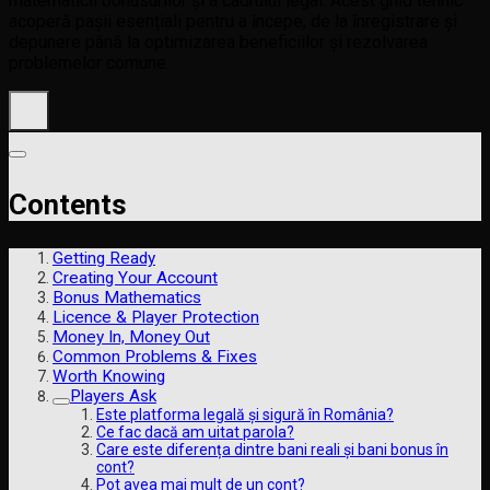
matematicii bonusurilor și a cadrului legal. Acest ghid tehnic
acoperă pașii esențiali pentru a începe, de la înregistrare și
depunere până la optimizarea beneficiilor și rezolvarea
problemelor comune.
Contents
Getting Ready
Creating Your Account
Bonus Mathematics
Licence & Player Protection
Money In, Money Out
Common Problems & Fixes
Worth Knowing
Players Ask
Este platforma legală și sigură în România?
Ce fac dacă am uitat parola?
Care este diferența dintre bani reali și bani bonus în
cont?
Pot avea mai mult de un cont?