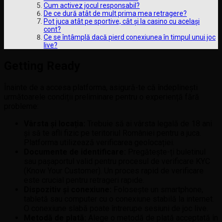
Cum activez jocul responsabil?
De ce dură atât de mult prima mea retragere?
Pot juca atât pe sportive, cât și la casino cu același
cont?
Ce se întâmplă dacă pierd conexiunea în timpul unui joc
live?
Getting Ready
Înainte de a accesa platforma, asigură-te că îndeplinești
următoarele condiții preliminare pentru o experiență fără
probleme:
Vârsta și locația:
Trebuie să ai vârsta legală de 18 ani
și să te afli fizic pe teritoriul României pentru a juca.
Platforma utilizează verificarea geolocației.
Documente de identificare:
Pregătește-ți buletinul
sau pașaportul valid pentru procesul de verificare KYC
(Know Your Customer). Un proces rapid de verificare
este crucial pentru retrageri rapide.
Dispozitiv și conexiune:
Folosește un smartphone,
tabletă sau computer cu o conexiune stabilă la internet.
O conexiune slabă poate întrerupe sesiuni de joc live.
Metodă de plată:
Alege o metodă de plată acceptată în