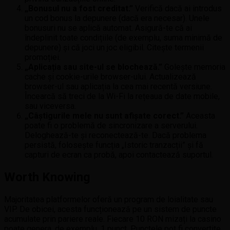
„Bonusul nu a fost creditat.”
Verifică dacă ai introdus
un cod bonus la depunere (dacă era necesar). Unele
bonusuri nu se aplică automat. Asigură-te că ai
îndeplinit toate condițiile (de exemplu, suma minimă de
depunere) și că joci un joc eligibil. Citește termenii
promoției.
„Aplicația sau site-ul se blochează.”
Golește memoria
cache și cookie-urile browser-ului. Actualizează
browser-ul sau aplicația la cea mai recentă versiune.
Încearcă să treci de la Wi-Fi la rețeaua de date mobile,
sau viceversa.
„Câștigurile mele nu sunt afișate corect.”
Aceasta
poate fi o problemă de sincronizare a serverului.
Deloghează-te și reconectează-te. Dacă problema
persistă, folosește funcția „Istoric tranzacții” și fă
capturi de ecran ca probă, apoi contactează suportul.
Worth Knowing
Majoritatea platformelor oferă un program de loialitate sau
VIP. De obicei, acesta funcționează pe un sistem de puncte
acumulate prin pariere reale. Fiecare 10 RON mizați la casino
poate genera, de exemplu, 1 punct. Punctele pot fi convertite