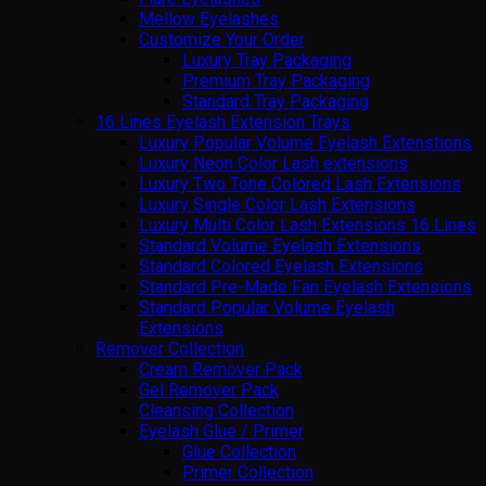
Mellow Eyelashes
Customize Your Order
Luxury Tray Packaging
Premium Tray Packaging
Standard Tray Packaging
16 Lines Eyelash Extension Trays
Luxury Popular Volume Eyelash Extenstions
Luxury Neon Color Lash extensions
Luxury Two Tone Colored Lash Extensions
Luxury Single Color Lash Extensions
Luxury Multi Color Lash Extensions 16 Lines
Standard Volume Eyelash Extensions
Standard Colored Eyelash Extensions
Standard Pre-Made Fan Eyelash Extensions
Standard Popular Volume Eyelash
Extensions
Remover Collection
Cream Remover Pack
Gel Remover Pack
Cleansing Collection
Eyelash Glue / Primer
Glue Collection
Primer Collection