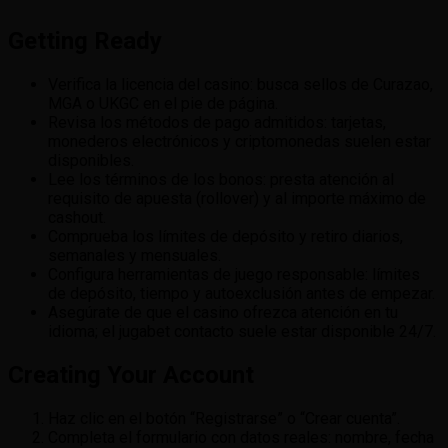
Getting Ready
Verifica la licencia del casino: busca sellos de Curazao,
MGA o UKGC en el pie de página.
Revisa los métodos de pago admitidos: tarjetas,
monederos electrónicos y criptomonedas suelen estar
disponibles.
Lee los términos de los bonos: presta atención al
requisito de apuesta (rollover) y al importe máximo de
cashout.
Comprueba los límites de depósito y retiro diarios,
semanales y mensuales.
Configura herramientas de juego responsable: límites
de depósito, tiempo y autoexclusión antes de empezar.
Asegúrate de que el casino ofrezca atención en tu
idioma; el jugabet contacto suele estar disponible 24/7.
Creating Your Account
Haz clic en el botón “Registrarse” o “Crear cuenta”.
Completa el formulario con datos reales: nombre, fecha