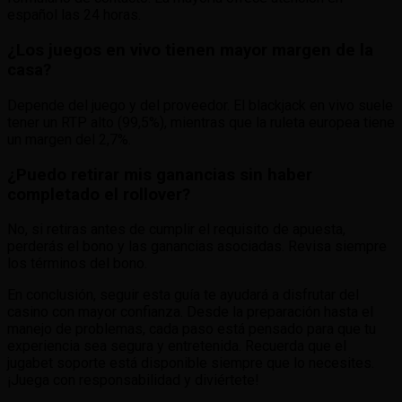
español las 24 horas.
¿Los juegos en vivo tienen mayor margen de la
casa?
Depende del juego y del proveedor. El blackjack en vivo suele
tener un RTP alto (99,5%), mientras que la ruleta europea tiene
un margen del 2,7%.
¿Puedo retirar mis ganancias sin haber
completado el rollover?
No, si retiras antes de cumplir el requisito de apuesta,
perderás el bono y las ganancias asociadas. Revisa siempre
los términos del bono.
En conclusión, seguir esta guía te ayudará a disfrutar del
casino con mayor confianza. Desde la preparación hasta el
manejo de problemas, cada paso está pensado para que tu
experiencia sea segura y entretenida. Recuerda que el
jugabet soporte está disponible siempre que lo necesites.
¡Juega con responsabilidad y diviértete!