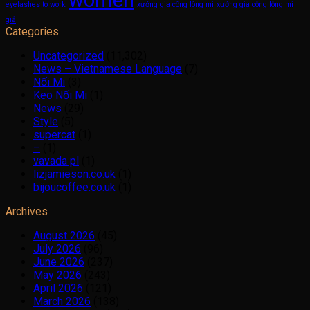
women
eyelashes to work
xưởng gia công lông mi
xưởng gia công lông mi
giả
Categories
Uncategorized
(11,302)
News – Vietnamese Language
(7)
Nối Mi
(3)
Keo Nối Mi
(1)
News
(29)
Style
(5)
supercat
(1)
–
(1)
vavada pl
(1)
lizjamieson.co.uk
(1)
bijoucoffee.co.uk
(1)
Archives
August 2026
(45)
July 2026
(96)
June 2026
(237)
May 2026
(243)
April 2026
(121)
March 2026
(138)