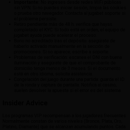
Importante:
No ingreses desde redes WiFi públicas
sin VPN. Si no puedes iniciar sesión, limpia las cookies
o prueba otro navegador. Contacta al jugabet soporte si
el problema persiste.
Retiro pendiente más de 48 h: verifica que hayas
completado el KYC. Si todo está en orden, el equipo de
jugabet ayuda puede acelerar el proceso.
Bono no acreditado tras el depósito: asegúrate de
haberlo activado manualmente en la sección de
promociones. Si no aparece, escribe a soporte.
Problemas de verificación: escanea el DNI con buena
iluminación y asegúrate de que el comprobante de
domicilio tenga menos de 3 meses. Si el documento
está en otro idioma, solicita asistencia.
Congelación del juego durante una partida: guarda el ID
de la ronda y captura de pantalla. Notifica al casino;
suelen devolver la apuesta si el error es del sistema.
Insider Advice
Los programas VIP recompensan a los jugadores frecuentes.
Normalmente constan de varios niveles (Bronce, Plata, Oro,
Platino, Diamante) que se alcanzan acumulando puntos. Cada