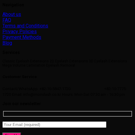
Navigation
About us
FAQ
Terms and Conditions
Privacy Policies
Payment Methods
Blog
Services
Classic Eyelash Extensions 2D Eyelash Extensions 3D Eyelash Extensions
Mega Volume Lamination Eyelash Removal
Customer Service
Contact/WhatsApp: +82-10-5847-1720
+82-10-7775-
1720
Email: info@momilash.co.kr
Hours: Mon-Sat 07:30 am - 16:30 pm
Join our newsletter