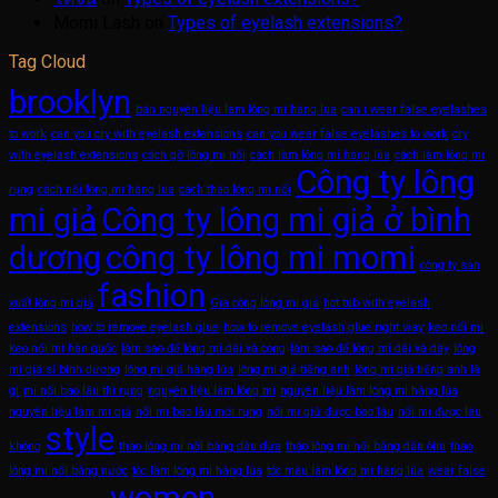
Momi Lash
on
Types of eyelash extensions?
Tag Cloud
brooklyn
bán nguyên liệu làm lông mi hàng lùa
can i wear false eyelashes
to work
can you cry with eyelash extensions
can you wear false eyelashes to work
cry
with eyelash extensions
cách gỡ lông mi nối
cách làm lông mi hàng lùa
cách làm lông mi
Công ty lông
rụng
cách nối lông mi hàng lùa
cách tháo lông mi nối
mi giả
Công ty lông mi giả ở bình
dương
công ty lông mi momi
công ty sản
fashion
xuất lông mi giả
Gia công lông mi giả
hot tub with eyelash
extensions
how to remove eyelash glue
how to remove eyelash glue right way
keo nối mi
keo nối mi hàn quốc
làm sao để lông mi dài và cong
làm sao để lông mi dài và dày
lông
mi giá sỉ bình dương
lông mi giả hàng lùa
lông mi giả tiếng anh
lông mi giả tiếng anh là
gì
mi nối bao lâu thì rụng
nguyên liệu làm lông mi
nguyên liệu làm lông mi hàng lùa
nguyên liệu làm mi giả
nối mi bao lâu mới rụng
nối mi giữ được bao lâu
nối mi được lâu
style
không
tháo lông mi nối bằng dầu dừa
tháo lông mi nối bằng dầu ôliu
tháo
lông mi nối bằng nước
tóc làm lông mi hàng lùa
tóc màu làm lông mi hàng lùa
wear false