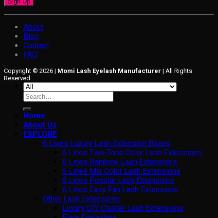
About
Blog
Contact
FAQ
Copyright © 2026 |
Momi Lash Eyelash Manufacturer
| All Rights
Reserved
Search
for:
Home
About Us
EXPLORE
6 Lines Luxury Lash Extension Boxes
6 Lines Two-Tone Color Lash Extensions
6 Lines Rainbow Lash Extensions
6 Lines Mix Color Lash Extensions
6 Lines Popular Lash Extensions
6 Lines Easy Fan Lash Extensions
Other Lash Extensions
Luxury DIY Cluster Lash Extensions
Flare Eyelashes