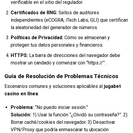
verificable en el sitio del regulador.
Certificados de RNG:
Sellos de auditores
independientes (eCOGRA, iTech Labs, GLI) que certifican
la aleatoriedad del generador de números.
Políticas de Privacidad:
Cómo se almacenan y
protegen tus datos personales y financieros.
HTTPS:
La barra de direcciones del navegador debe
mostrar un candado y comenzar con “https://”.
Guía de Resolución de Problemas Técnicos
Escenarios comunes y soluciones aplicables al
jugabet
casino en línea
:
Problema:
“No puedo iniciar sesión.”
Solución:
1) Usar la función “¿Olvidó su contraseña?”. 2)
Borrar caché/cookies del navegador. 3) Desactivar
VPN/Proxy que podría enmascarar tu ubicación