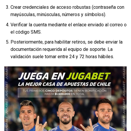
Crear credenciales de acceso robustas (contraseña con
mayúsculas, minúsculas, números y símbolos).
Verificar la cuenta mediante el enlace enviado al correo o
el código SMS.
Posteriormente, para habilitar retiros, se debe enviar la
documentación requerida al equipo de soporte. La
validación suele tomar entre 24 y 72 horas hábiles.