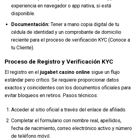
experiencia en navegador o app nativa, si está
disponible.
Documentación:
Tener a mano copia digital de tu
cédula de identidad y un comprobante de domicilio
reciente para el proceso de verificación KYC (Conoce a
tu Cliente).
Proceso de Registro y Verificación KYC
El registro en el
jugabet casino online
sigue un flujo
estándar pero crítico. Se requiere proporcionar datos
exactos y coincidentes con los documentos oficiales para
evitar bloqueos en retiros. Pasos técnicos:
Acceder al sitio oficial a través del enlace de afiliado.
Completar el formulario con nombre real, apellidos,
fecha de nacimiento, correo electrónico activo y número
de teléfono móvil.