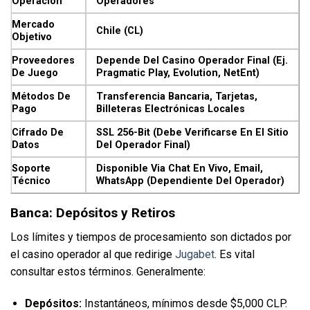
Operación
Operadores
Mercado
Chile (CL)
Objetivo
Proveedores
Depende Del Casino Operador Final (ej.
De Juego
Pragmatic Play, Evolution, NetEnt)
Métodos De
Transferencia Bancaria, Tarjetas,
Pago
Billeteras Electrónicas Locales
Cifrado De
SSL 256-Bit (debe Verificarse En El Sitio
Datos
Del Operador Final)
Soporte
Disponible Via Chat En Vivo, Email,
Técnico
WhatsApp (dependiente Del Operador)
Banca: Depósitos y Retiros
Los límites y tiempos de procesamiento son dictados por
el casino operador al que redirige
Jugabet
. Es vital
consultar estos términos. Generalmente:
Depósitos:
Instantáneos, mínimos desde $5,000 CLP.