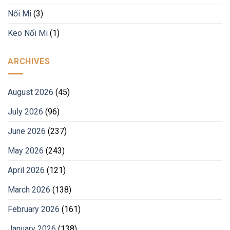
Nối Mi
(3)
Keo Nối Mi
(1)
ARCHIVES
August 2026
(45)
July 2026
(96)
June 2026
(237)
May 2026
(243)
April 2026
(121)
March 2026
(138)
February 2026
(161)
January 2026
(138)