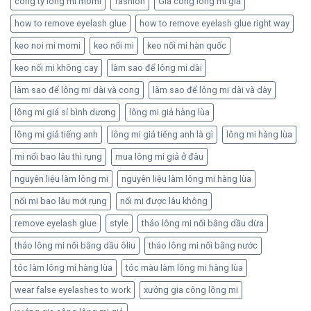
công ty lông mi momi
fashion
Gia công lông mi giả
how to remove eyelash glue
how to remove eyelash glue right way
keo noi mi momi
keo nối mi
keo nối mi hàn quốc
keo nối mi không cay
làm sao để lông mi dài
làm sao để lông mi dài và cong
làm sao để lông mi dài và dày
lông mi giá sỉ bình dương
lông mi giả hàng lùa
lông mi giả tiếng anh
lông mi giả tiếng anh là gì
lông mi hàng lùa
mi nối bao lâu thì rụng
mua lông mi giả ở đâu
nguyên liệu làm lông mi
nguyên liệu làm lông mi hàng lùa
nối mi bao lâu mới rụng
nối mi được lâu không
remove eyelash glue
style
tháo lông mi nối bằng dầu dừa
tháo lông mi nối bằng dầu ôliu
tháo lông mi nối bằng nước
tóc làm lông mi hàng lùa
tóc màu làm lông mi hàng lùa
wear false eyelashes to work
xưởng gia công lông mi