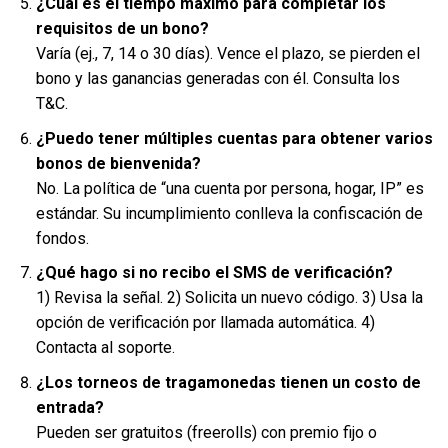
¿Cuál es el tiempo máximo para completar los
requisitos de un bono?
Varía (ej., 7, 14 o 30 días). Vence el plazo, se pierden el
bono y las ganancias generadas con él. Consulta los
T&C.
¿Puedo tener múltiples cuentas para obtener varios
bonos de bienvenida?
No. La política de “una cuenta por persona, hogar, IP” es
estándar. Su incumplimiento conlleva la confiscación de
fondos.
¿Qué hago si no recibo el SMS de verificación?
1) Revisa la señal. 2) Solicita un nuevo código. 3) Usa la
opción de verificación por llamada automática. 4)
Contacta al soporte.
¿Los torneos de tragamonedas tienen un costo de
entrada?
Pueden ser gratuitos (freerolls) con premio fijo o