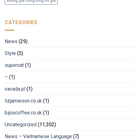
xưởng gia công lông mi giả
CATEGORIES
News
(29)
Style
(5)
supercat
(1)
–
(1)
vavada pl
(1)
lizjamieson.co.uk
(1)
bijoucoffee.co.uk
(1)
Uncategorized
(11,302)
News – Vietnamese Language
(7)