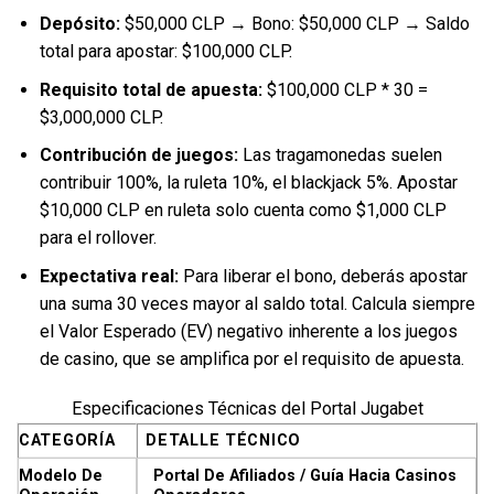
Depósito:
$50,000 CLP → Bono: $50,000 CLP → Saldo
total para apostar: $100,000 CLP.
Requisito total de apuesta:
$100,000 CLP * 30 =
$3,000,000 CLP.
Contribución de juegos:
Las tragamonedas suelen
contribuir 100%, la ruleta 10%, el blackjack 5%. Apostar
$10,000 CLP en ruleta solo cuenta como $1,000 CLP
para el rollover.
Expectativa real:
Para liberar el bono, deberás apostar
una suma 30 veces mayor al saldo total. Calcula siempre
el Valor Esperado (EV) negativo inherente a los juegos
de casino, que se amplifica por el requisito de apuesta.
Especificaciones Técnicas del Portal Jugabet
CATEGORÍA
DETALLE TÉCNICO
Modelo De
Portal De Afiliados / Guía Hacia Casinos