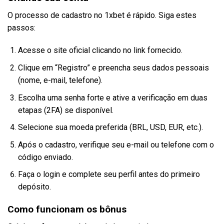
O processo de cadastro no 1xbet é rápido. Siga estes
passos:
Acesse o site oficial clicando no link fornecido.
Clique em “Registro” e preencha seus dados pessoais
(nome, e-mail, telefone).
Escolha uma senha forte e ative a verificação em duas
etapas (2FA) se disponível.
Selecione sua moeda preferida (BRL, USD, EUR, etc.).
Após o cadastro, verifique seu e-mail ou telefone com o
código enviado.
Faça o login e complete seu perfil antes do primeiro
depósito.
Como funcionam os bônus