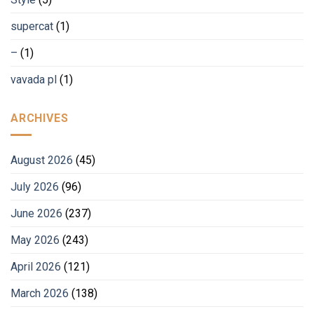
supercat
(1)
–
(1)
vavada pl
(1)
ARCHIVES
August 2026
(45)
July 2026
(96)
June 2026
(237)
May 2026
(243)
April 2026
(121)
March 2026
(138)