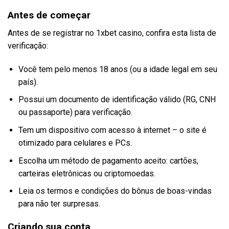
Antes de começar
Antes de se registrar no 1xbet casino, confira esta lista de
verificação:
Você tem pelo menos 18 anos (ou a idade legal em seu
país).
Possui um documento de identificação válido (RG, CNH
ou passaporte) para verificação.
Tem um dispositivo com acesso à internet – o site é
otimizado para celulares e PCs.
Escolha um método de pagamento aceito: cartões,
carteiras eletrônicas ou criptomoedas.
Leia os termos e condições do bônus de boas-vindas
para não ter surpresas.
Criando sua conta