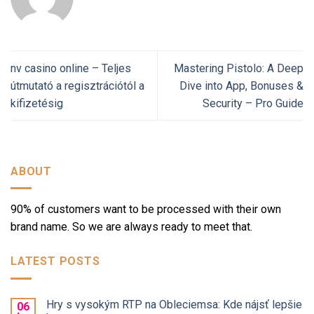
nv casino online – Teljes
Mastering Pistolo: A Deep
útmutató a regisztrációtól a
Dive into App, Bonuses &
kifizetésig
Security – Pro Guide
ABOUT
90% of customers want to be processed with their own
brand name. So we are always ready to meet that.
LATEST POSTS
Hry s vysokým RTP na Obleciemsa: Kde nájsť lepšie
06