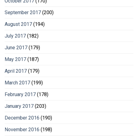
October 2017
(170)
September 2017
(200)
August 2017
(194)
July 2017
(182)
June 2017
(179)
May 2017
(187)
April 2017
(179)
March 2017
(199)
February 2017
(178)
January 2017
(203)
December 2016
(190)
November 2016
(198)