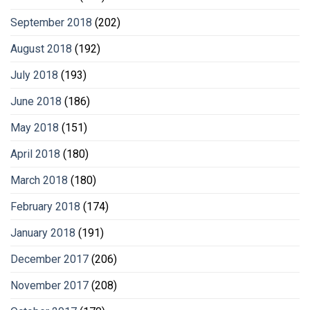
September 2018
(202)
August 2018
(192)
July 2018
(193)
June 2018
(186)
May 2018
(151)
April 2018
(180)
March 2018
(180)
February 2018
(174)
January 2018
(191)
December 2017
(206)
November 2017
(208)