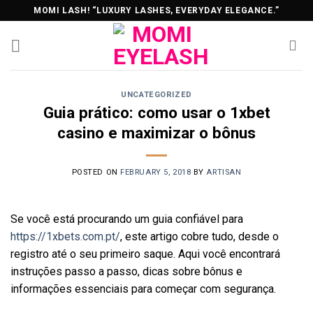
Skip
MOMI LASH! “LUXURY LASHES, EVERYDAY ELEGANCE.”
to
content
UNCATEGORIZED
Guia prático: como usar o 1xbet
casino e maximizar o bônus
POSTED ON
FEBRUARY 5, 2018
BY
ARTISAN
Se você está procurando um guia confiável para
https://1xbets.com.pt/
, este artigo cobre tudo, desde o
registro até o seu primeiro saque. Aqui você encontrará
instruções passo a passo, dicas sobre bônus e
informações essenciais para começar com segurança.