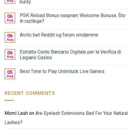
Aug
kurzy
PSK Reload Bonus naspram Welcome Bonusa: Što
06
Aug
ih razlikuje?
Arctic bet Reddit og forum omdømme
06
Aug
Estratto Conto Bancario Digitale per la Verifica di
06
Aug
Legiano Casino
Best Time to Play Unlimluck Live Games
05
Aug
RECENT COMMENTS
Momi Lash
on
Are Eyelash Extensions Bad For Your Natural
Lashes?