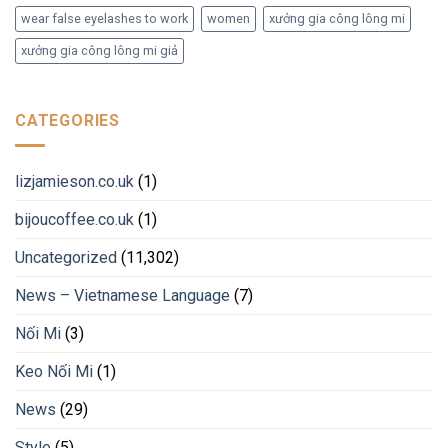
wear false eyelashes to work
women
xưởng gia công lông mi
xưởng gia công lông mi giả
CATEGORIES
lizjamieson.co.uk
(1)
bijoucoffee.co.uk
(1)
Uncategorized
(11,302)
News – Vietnamese Language
(7)
Nối Mi
(3)
Keo Nối Mi
(1)
News
(29)
Style
(5)