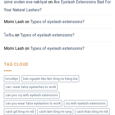
izmir evden eve nakliyat
on
Are Eyelash Extensions Bad For
Your Natural Lashes?
Momi Lash
on
Types of eyelash extensions?
โดจิน
on
Types of eyelash extensions?
Momi Lash
on
Types of eyelash extensions?
TAG CLOUD
brooklyn
bán nguyên liệu làm lông mi hàng lùa
can i wear false eyelashes to work
can you cry with eyelash extensions
can you wear false eyelashes to work
cry with eyelash extensions
cách gỡ lông mi nối
cách làm lông mi rụng
cách tháo lông mi nối