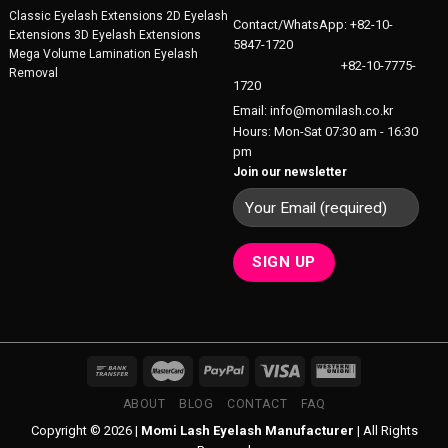
Classic Eyelash Extensions 2D Eyelash
Contact/WhatsApp: +82-10-
Extensions 3D Eyelash Extensions
5847-1720
Mega Volume Lamination Eyelash
+82-10-7775-
Removal
1720
Email: info@momilash.co.kr
Hours: Mon-Sat 07:30 am - 16:30
pm
Join our newsletter
ABOUT
BLOG
CONTACT
FAQ
Copyright © 2026 |
Momi Lash Eyelash Manufacturer
| All Rights