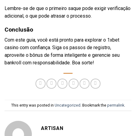
Lembre-se de que o primeiro saque pode exigir verificação
adicional, o que pode atrasar o processo.
Conclusão
Com este guia, você está pronto para explorar o 1xbet
casino com confiança. Siga os passos de registro,
aproveite o bônus de forma inteligente e gerencie seu
bankroll com responsabilidade. Boa sorte!
This entry was posted in
Uncategorized
. Bookmark the
permalink
.
ARTISAN