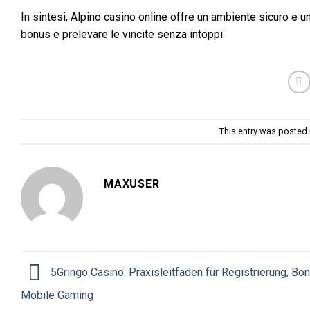
In sintesi, Alpino casino online offre un ambiente sicuro e un
bonus e prelevare le vincite senza intoppi.
This entry was posted 
MAXUSER
5Gringo Casino: Praxisleitfaden für Registrierung, Bo
Mobile Gaming