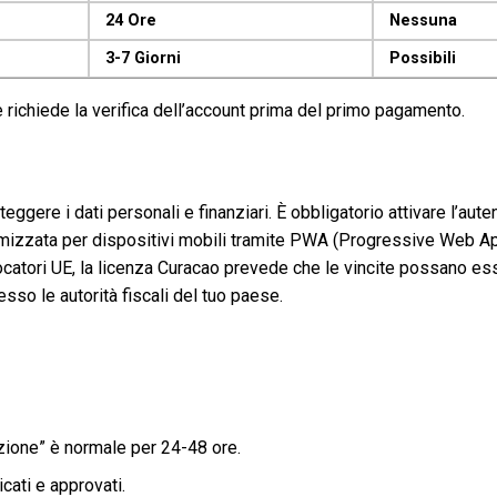
24 Ore
Nessuna
3-7 Giorni
Possibili
ne richiede la verifica dell’account prima del primo pagamento.
teggere i dati personali e finanziari. È obbligatorio attivare l’aut
ttimizzata per dispositivi mobili tramite PWA (Progressive Web Ap
iocatori UE, la licenza Curacao prevede che le vincite possano es
sso le autorità fiscali del tuo paese.
azione” è normale per 24-48 ore.
cati e approvati.