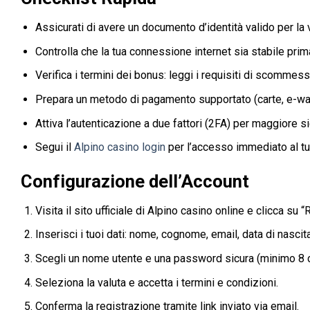
Assicurati di avere un documento d’identità valido per la 
Controlla che la tua connessione internet sia stabile prim
Verifica i termini dei bonus: leggi i requisiti di scommess
Prepara un metodo di pagamento supportato (carte, e-wall
Attiva l’autenticazione a due fattori (2FA) per maggiore s
Segui il
Alpino casino login
per l’accesso immediato al tu
Configurazione dell’Account
Visita il sito ufficiale di Alpino casino online e clicca su “R
Inserisci i tuoi dati: nome, cognome, email, data di nascit
Scegli un nome utente e una password sicura (minimo 8 ca
Seleziona la valuta e accetta i termini e condizioni.
Conferma la registrazione tramite link inviato via email.