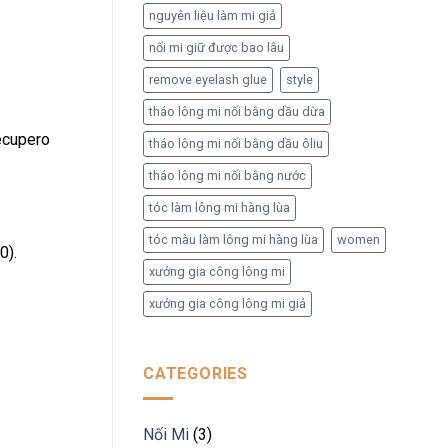
nguyên liệu làm mi giả
nối mi giữ được bao lâu
remove eyelash glue
style
tháo lông mi nối bằng dầu dừa
recupero
tháo lông mi nối bằng dầu ôliu
tháo lông mi nối bằng nước
tóc làm lông mi hàng lùa
tóc màu làm lông mi hàng lùa
women
0).
xưởng gia công lông mi
xưởng gia công lông mi giả
CATEGORIES
Nối Mi
(3)