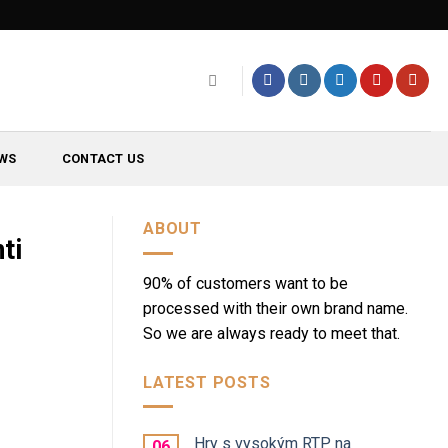
WS
CONTACT US
ABOUT
ti
90% of customers want to be
processed with their own brand name.
So we are always ready to meet that.
LATEST POSTS
Hry s vysokým RTP na
06