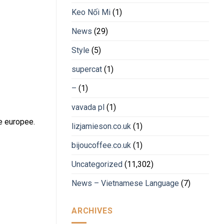
Keo Nối Mi
(1)
News
(29)
Style
(5)
supercat
(1)
–
(1)
vavada pl
(1)
ze europee.
lizjamieson.co.uk
(1)
bijoucoffee.co.uk
(1)
Uncategorized
(11,302)
News – Vietnamese Language
(7)
ARCHIVES