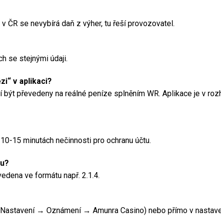
v ČR se nevybírá daň z výher, tu řeší provozovatel.
h se stejnými údaji.
zi“ v aplikaci?
í být převedeny na reálné peníze splněním WR. Aplikace je v rozh
10-15 minutách nečinnosti pro ochranu účtu.
ou?
vedena ve formátu např. 2.1.4.
(Nastavení → Oznámení → Amunra Casino) nebo přímo v nastaven