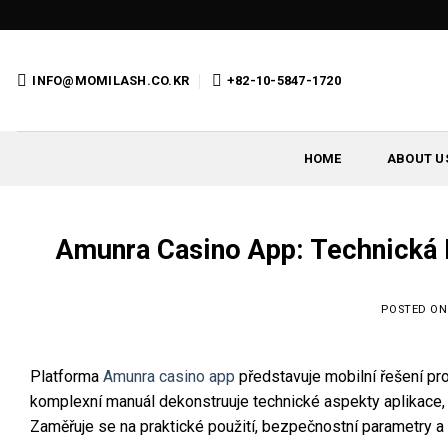
Skip
to
content
INFO@MOMILASH.CO.KR
+82-10-5847-1720
HOME
ABOUT U
Amunra Casino App: Technická P
POSTED O
Platforma
Amunra casino app
představuje mobilní řešení pro 
komplexní manuál dekonstruuje technické aspekty aplikace, 
Zaměřuje se na praktické použití, bezpečnostní parametry a st