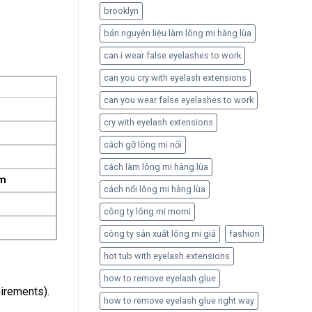
brooklyn
bán nguyên liệu làm lông mi hàng lùa
can i wear false eyelashes to work
can you cry with eyelash extensions
can you wear false eyelashes to work
cry with eyelash extensions
cách gỡ lông mi nối
cách làm lông mi hàng lùa
em
cách nối lông mi hàng lùa
công ty lông mi momi
công ty sản xuất lông mi giả
fashion
hot tub with eyelash extensions
how to remove eyelash glue
irements).
how to remove eyelash glue right way