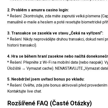
2. Problém s
amunra casino login
:
* Řešení: Zkontrolujte, zda máte zapnutá velká písmena (Cap
manuálně e-maile a heslem a poté resetujte biometrické přihl
3. Transakce se zasekla ve stavu „Čeká na vyřízení“:
* Řešení: Nikdy neprovádějte druhou transakci, dokud není 
historii transakcí).
4. Hra se během hraní zasekne nebo načítá donekonečn
* Řešení: Přepněte z Wi-Fi na mobilní data (nebo naopak).
Úložiště → Vymazat cache). NENASTAVUJTE „Vymazat data“
5. Neobdržel jsem uvítací bonus po vkladu:
* Řešení: Ověřte, zda jste bonus aktivovali před provedením
Kontaktujte live chat.
Rozšířené FAQ (Časté Otázky)