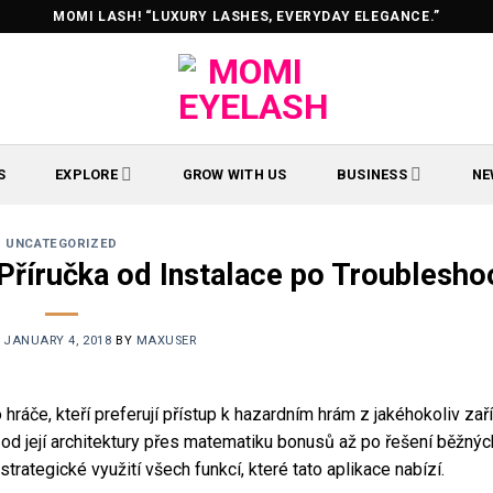
MOMI LASH! “LUXURY LASHES, EVERYDAY ELEGANCE.”
S
EXPLORE
GROW WITH US
BUSINESS
NE
UNCATEGORIZED
říručka od Instalace po Troublesho
N
JANUARY 4, 2018
BY
MAXUSER
hráče, kteří preferují přístup k hazardním hrám z jakéhokoliv zař
od její architektury přes matematiku bonusů až po řešení běžnýc
rategické využití všech funkcí, které tato aplikace nabízí.