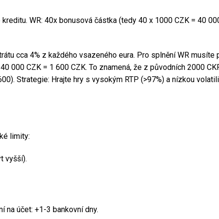
reditu. WR: 40x bonusová částka (tedy 40 x 1000 CZK = 40 00
trátu cca 4% z každého vsazeného eura. Pro splnění WR musíte 
z 40 000 CZK = 1 600 CZK. To znamená, že z původních 2000 CK
0). Strategie: Hrajte hry s vysokým RTP (>97%) a nízkou volatili
é limity:
 vyšší).
í na účet: +1-3 bankovní dny.