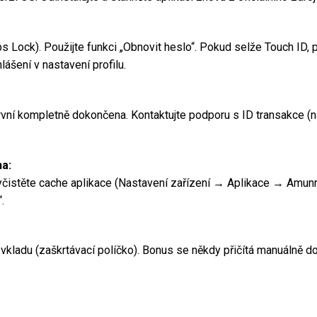
s Lock). Použijte funkci „Obnovit heslo“. Pokud selže Touch ID, p
ášení v nastavení profilu.
první kompletně dokončena. Kontaktujte podporu s ID transakce (n
a:
 Vyčistěte cache aplikace (Nastavení zařízení → Aplikace → Amu
.
 vkladu (zaškrtávací políčko). Bonus se někdy přičítá manuálně do