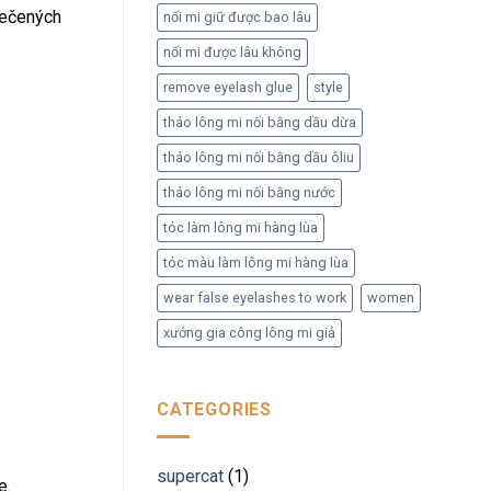
pečených
nối mi giữ được bao lâu
nối mi được lâu không
remove eyelash glue
style
tháo lông mi nối bằng dầu dừa
tháo lông mi nối bằng dầu ôliu
tháo lông mi nối bằng nước
tóc làm lông mi hàng lùa
tóc màu làm lông mi hàng lùa
wear false eyelashes to work
women
xưởng gia công lông mi giả
CATEGORIES
supercat
(1)
e.