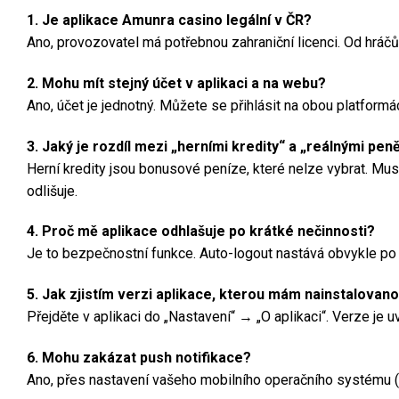
1. Je aplikace Amunra casino legální v ČR?
Ano, provozovatel má potřebnou zahraniční licenci. Od hráčů 
2. Mohu mít stejný účet v aplikaci a na webu?
Ano, účet je jednotný. Můžete se přihlásit na obou platformác
3. Jaký je rozdíl mezi „herními kredity“ a „reálnými peně
Herní kredity jsou bonusové peníze, které nelze vybrat. Mus
odlišuje.
4. Proč mě aplikace odhlašuje po krátké nečinnosti?
Je to bezpečnostní funkce. Auto-logout nastává obvykle po 
5. Jak zjistím verzi aplikace, kterou mám nainstalovan
Přejděte v aplikaci do „Nastavení“ → „O aplikaci“. Verze je u
6. Mohu zakázat push notifikace?
Ano, přes nastavení vašeho mobilního operačního systému 