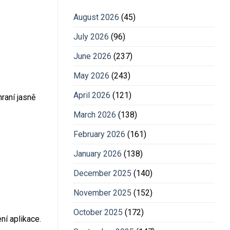
August 2026
(45)
July 2026
(96)
June 2026
(237)
May 2026
(243)
April 2026
(121)
raní jasně
March 2026
(138)
February 2026
(161)
January 2026
(138)
December 2025
(140)
November 2025
(152)
October 2025
(172)
í aplikace.