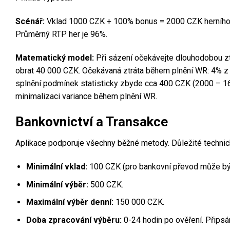
Scénář:
Vklad 1000 CZK + 100% bonus = 2000 CZK herního k
Průměrný RTP her je 96%.
Matematický model:
Při sázení očekávejte dlouhodobou z
obrat 40 000 CZK. Očekávaná ztráta během plnění WR: 4% 
splnění podmínek statisticky zbyde cca 400 CZK (2000 – 160
minimalizaci variance během plnění WR.
Bankovnictví a Transakce
Aplikace podporuje všechny běžné metody. Důležité technick
Minimální vklad:
100 CZK (pro bankovní převod může být
Minimální výběr:
500 CZK.
Maximální výběr denní:
150 000 CZK.
Doba zpracování výběru:
0-24 hodin po ověření. Připsán