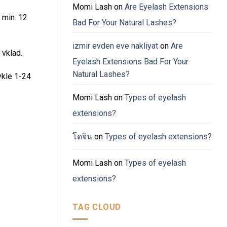
Momi Lash
on
Are Eyelash Extensions
 min. 12
Bad For Your Natural Lashes?
izmir evden eve nakliyat
on
Are
 vklad.
Eyelash Extensions Bad For Your
Natural Lashes?
ykle 1-24
Momi Lash
on
Types of eyelash
extensions?
โดจิน
on
Types of eyelash extensions?
Momi Lash
on
Types of eyelash
extensions?
TAG CLOUD