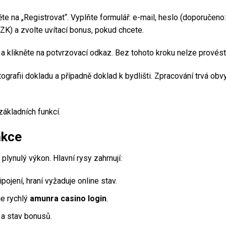
te na „Registrovat“. Vyplňte formulář: e-mail, heslo (doporučeno:
ZK) a zvolte uvítací bonus, pokud chcete.
 klikněte na potvrzovací odkaz. Bez tohoto kroku nelze provést
tografii dokladu a případně doklad k bydlišti. Zpracování trvá obv
ákladních funkcí.
nkce
plynulý výkon. Hlavní rysy zahrnují:
ojení, hraní vyžaduje online stav.
je rychlý
amunra casino login
.
 a stav bonusů.