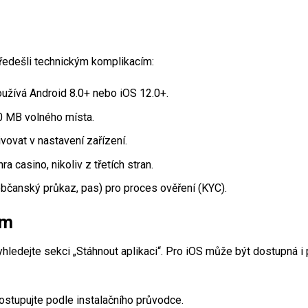
předešli technickým komplikacím:
oužívá Android 8.0+ nebo iOS 12.0+.
0 MB volného místa.
vovat v nastavení zařízení.
a casino, nikoliv z třetích stran.
občanský průkaz, pas) pro proces ověření (KYC).
em
yhledejte sekci „Stáhnout aplikaci“. Pro iOS může být dostupná i
stupujte podle instalačního průvodce.