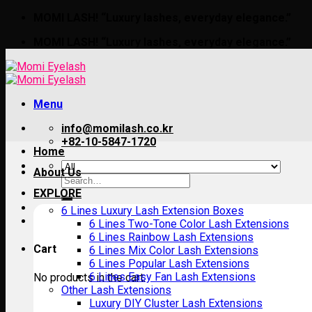
Skip
MOMI LASH! “Luxury lashes, everyday elegance.”
to
MOMI LASH! “Luxury lashes, everyday elegance.”
content
Menu
info@momilash.co.kr
+82-10-5847-1720
Home
About Us
Search
for:
EXPLORE
6 Lines Luxury Lash Extension Boxes
6 Lines Two-Tone Color Lash Extensions
6 Lines Rainbow Lash Extensions
Cart
6 Lines Mix Color Lash Extensions
6 Lines Popular Lash Extensions
6 Lines Easy Fan Lash Extensions
No products in the cart.
Other Lash Extensions
Luxury DIY Cluster Lash Extensions