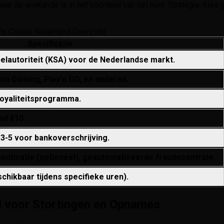
maar de wiskunde is in het voordeel van het huis. Strategie: ki
lls Casino Nederland Overzicht
Specificatie
lautoriteit (KSA) voor de Nederlandse markt.
ion Gaming, Play’n GO, en anderen.
loyaliteitsprogramma.
nd €10.
 3-5 voor bankoverschrijving.
enticatie (optioneel), geautomatiseerde fraudecontrole.
schikbaar tijdens specifieke uren).
l voor Stortingen en Opnames