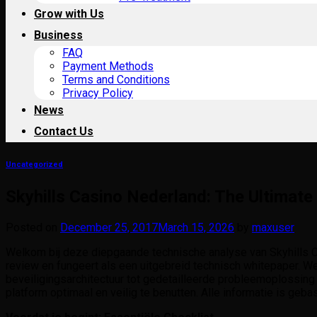
Grow with Us
Business
FAQ
Payment Methods
Terms and Conditions
Privacy Policy
News
Contact Us
Uncategorized
Skyhills Casino Nederland: The Ultimat
Posted on
December 25, 2017
March 15, 2026
by
maxuser
Welkom bij deze diepgaande technische analyse van Skyhills C
review en fungeert als een uitgebreid technisch whitepaper. 
beveiligingsarchitectuur tot gedetailleerde probleemoplossin
platform optimaal en veilig te benutten. Alle informatie is gebas