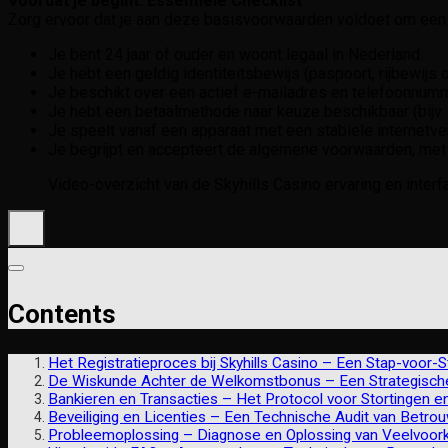
Voordat je begint: Essentiële Checklist
Zorg ervoor dat je aan deze basisvoorwaarden voldoet om een s
Je bent 24 jaar of ouder en woont legaal in Nederland.
Je hebt een geldig identiteitsbewijs (paspoort, rijbewijs o
Je beschikt over een actief e-mailadres en telefoonnum
Je hebt een betaalmethode naar keuze beschikbaar (bijv. i
Je speelt vanaf een apparaat met een stabiele internetve
Je begrijpt en accepteert de algemene voorwaarden, met
Video-overzicht van de Skyhills Casino ervaring en interf
Contents
Het Registratieproces bij Skyhills Casino – Een Stap-voor-
De Wiskunde Achter de Welkomstbonus – Een Strategisch
Bankieren en Transacties – Het Protocol voor Stortingen 
Beveiliging en Licenties – Een Technische Audit van Betro
Probleemoplossing – Diagnose en Oplossing van Veelvoo