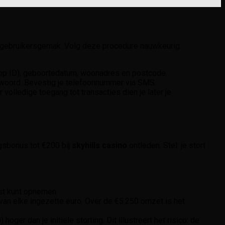
gebruikersgemak. Volg deze procedure nauwkeurig.
s op ID), geboortedatum, woonadres en postcode.
twoord. Bevestig je telefoonnummer via SMS.
r volledige toegang tot transacties dien je later je
gsbonus tot €200 bij
skyhills casino
ontleden. Stel: je stort
st kunt opnemen.
van elke ingezette euro. Over de €5.250 omzet is het
ger dan je initiële storting. Dit illustreert het risico: de