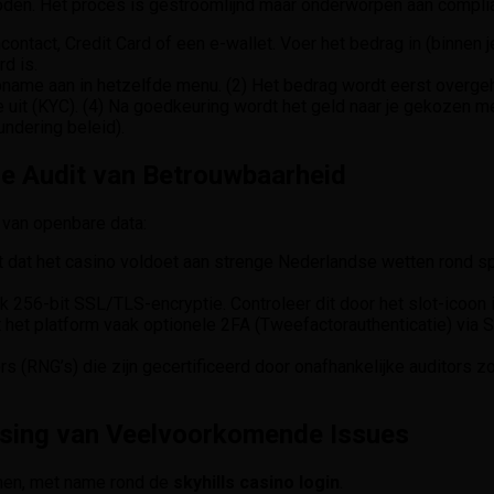
oden. Het proces is gestroomlijnd maar onderworpen aan compli
contact, Credit Card of een e-wallet. Voer het bedrag in (binnen j
rd is.
ame aan in hetzelfde menu. (2) Het bedrag wordt eerst overgeheve
 uit (KYC). (4) Na goedkeuring wordt het geld naar je gekozen m
ndering beleid).
he Audit van Betrouwbaarheid
 van openbare data:
t dat het casino voldoet aan strenge Nederlandse wetten rond sp
 256-bit SSL/TLS-encryptie. Controleer dit door het slot-icoon i
et platform vaak optionele 2FA (Tweefactorauthenticatie) via SM
RNG’s) die zijn gecertificeerd door onafhankelijke auditors z
ssing van Veelvoorkomende Issues
emen, met name rond de
skyhills casino login
.