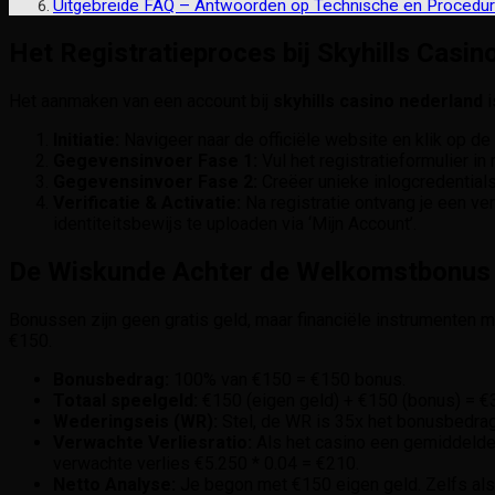
Uitgebreide FAQ – Antwoorden op Technische en Procedur
Het Registratieproces bij Skyhills Casi
Het aanmaken van een account bij
skyhills casino nederland
i
Initiatie:
Navigeer naar de officiële website en klik op de
Gegevensinvoer Fase 1:
Vul het registratieformulier 
Gegevensinvoer Fase 2:
Creëer unieke inlogcredential
Verificatie & Activatie:
Na registratie ontvang je een veri
identiteitsbewijs te uploaden via ‘Mijn Account’.
De Wiskunde Achter de Welkomstbonus 
Bonussen zijn geen gratis geld, maar financiële instrumenten 
€150.
Bonusbedrag:
100% van €150 = €150 bonus.
Totaal speelgeld:
€150 (eigen geld) + €150 (bonus) = €
Wederingseis (WR):
Stel, de WR is 35x het bonusbedrag
Verwachte Verliesratio:
Als het casino een gemiddelde R
verwachte verlies €5.250 * 0.04 = €210.
Netto Analyse:
Je begon met €150 eigen geld. Zelfs als je 