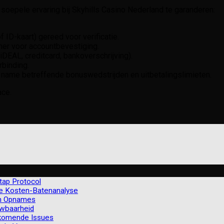
oepele ervaring bij Skyhills Casino Nederland te garanderen:
f ID-kaart) gereed voor verificatie.
mer voor accountbevestiging.
DEAL, creditcard, bankoverschrijving).
rbinding.
 name betreffende bonuswedstrijden en uitbetalingslimieten.
ace.
Stap Protocol
e Kosten-Batenanalyse
en Opnames
uwbaarheid
rkomende Issues