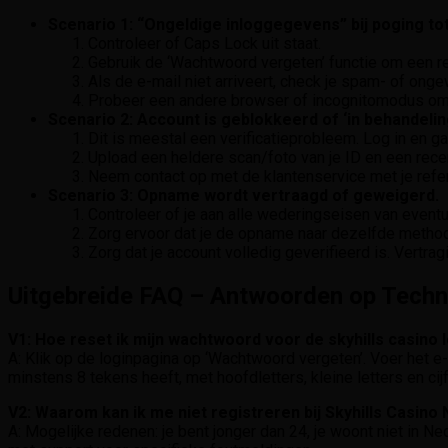
Scenario 1: “Ongeldige inloggegevens” bij poging tot
Controleer of Caps Lock uit staat.
Gebruik de ‘Wachtwoord vergeten’ functie om een re
Als de e-mail niet arriveert, check je spam- of ong
Probeer een andere browser of incognitomodus om 
Scenario 2: Account is geblokkeerd of ‘in behandelin
Dit is meestal een verificatieprobleem. Log in en g
Upload een heldere scan/foto van je ID en een recen
Neem contact op met de klantenservice met je ref
Scenario 3: Opname wordt vertraagd of geweigerd.
Controleer of je aan alle wederingseisen van event
Zorg ervoor dat je de opname naar dezelfde methode
Zorg dat je account volledig geverifieerd is. Vertra
Uitgebreide FAQ – Antwoorden op Techn
V1: Hoe reset ik mijn wachtwoord voor de skyhills casino 
A: Klik op de loginpagina op ‘Wachtwoord vergeten’. Voer het e-
minstens 8 tekens heeft, met hoofdletters, kleine letters en cijf
V2: Waarom kan ik me niet registreren bij Skyhills Casino
A: Mogelijke redenen: je bent jonger dan 24, je woont niet in Ne