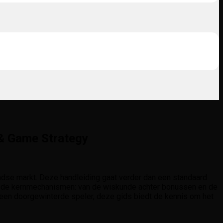
 & Game Strategy
ndse markt. Deze handleiding gaat verder dan een standaard
 in de kernmechanismen: van de wiskunde achter bonussen en de
 een doorgewinterde speler, deze gids biedt de kennis om het