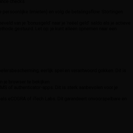
ance checks.
e persoonlijke limieten) en volg de betalingsflow. Stortingen
ld van je ‘bonusgeld’ naar je ‘reëel geld’ saldo als je actieve
ethode gestuurd. Let op: je kunt alleen opnemen naar een
elersbescherming, eerlijk spel en verantwoord gokken. Dit is
n je browser te bekijken.
S of authenticator-apps. Dit is sterk aanbevolen voor je
oals eCOGRA of iTech Labs. Dit garandeert onvoorspelbare en