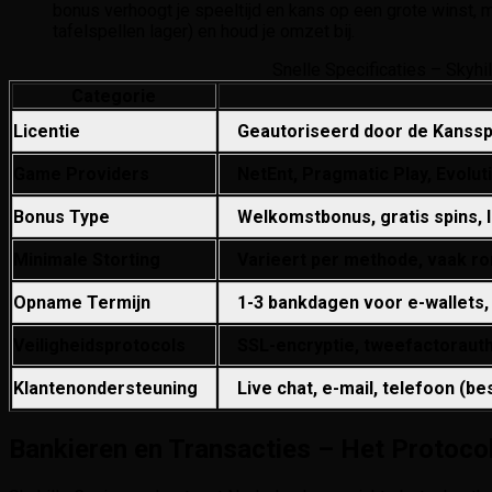
bonus verhoogt je speeltijd en kans op een grote winst, 
tafelspellen lager) en houd je omzet bij.
Snelle Specificaties – Skyhi
Categorie
Licentie
Geautoriseerd door de Kansspe
Game Providers
NetEnt, Pragmatic Play, Evolut
Bonus Type
Welkomstbonus, gratis spins, 
Minimale Storting
Varieert per methode, vaak ro
Opname Termijn
1-3 bankdagen voor e-wallets,
Veiligheidsprotocols
SSL-encryptie, tweefactorauth
Klantenondersteuning
Live chat, e-mail, telefoon (be
Bankieren en Transacties – Het Protoco