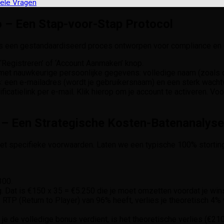
ele Vragen
no – Een Stap-voor-Stap Protocol
s een gestandaardiseerd proces ontworpen voor compliance en 
 ‘Registreren’ of ‘Account Aanmaken’ knop.
in met nauwkeurige persoonlijke gegevens: volledige naam (zoal
s: een e-mailadres (wordt je gebruikersnaam) en een sterk wach
ficatielink per e-mail. Klik hierop om je account te activeren. Voo
– Een Strategische Kosten-Batenanalyse
met specifieke voorwaarden. Laten we een typische 100% stortin
300.
. Dat is €150 x 35 = €5.250 die je moet omzetten voordat je win
TP (Return to Player) van 96% heeft, verlies je theoretisch 4% 
de volledige bonus verdient, is het theoretische verlies (€210) ho