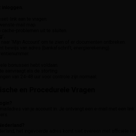
 inloggen.
set-link aan te vragen.
ewenste-mail map.
cache-problemen uit te sluiten.
g’.
a naar ‘Mijn Account’ om te zien of er documenten ontbreken.
t bewijs van adres (bankafschrift, energierekening).
erentienummer.
uele bonussen hebt voldaan.
 aanvraagt als de storting.
gingen van 24-48 uur voor controle zijn normaal.
ische en Procedurele Vragen
login?
mailadres van je account in. Je ontvangt een e-mail met een link
ers.
 Nederland?
derland, het ingevoerde adres komt niet overeen met officiële reg