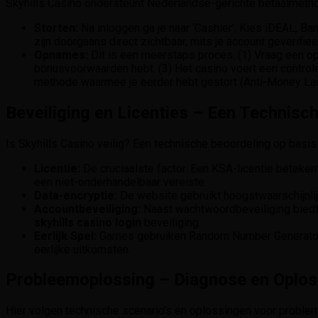
Skyhills Casino ondersteunt Nederlandse-gerichte betaalmeth
Storten:
Na inloggen ga je naar ‘Cashier’. Kies iDEAL, Ban
zijn doorgaans direct zichtbaar, mits je account geverifiee
Opnames:
Dit is een meerstaps proces. (1) Vraag een opn
bonusvoorwaarden hebt. (3) Het casino voert een controle
methode waarmee je eerder hebt gestort (Anti-Money Lau
Beveiliging en Licenties – Een Technisc
Is Skyhills Casino veilig? Een technische beoordeling op basis
Licentie:
De cruciaalste factor. Een KSA-licentie beteken
een niet-onderhandelbaar vereiste.
Data-encryptie:
De website gebruikt hoogstwaarschijnlijk
Accountbeveiliging:
Naast wachtwoordbeveiliging biedt h
skyhills casino login
beveiliging.
Eerlijk Spel:
Games gebruiken Random Number Generators (
eerlijke uitkomsten.
Probleemoplossing – Diagnose en Oplo
Hier volgen technische scenario’s en oplossingen voor probl