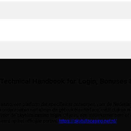
e Technical Handbook for Login, Bonuses
asino, een platform dat specifiek is ontworpen voor de Nederla
We onderzoeken niet alleen de gebruikersinterface, maar duiken
g voor de
skyhills casino login
. Of je nu een nieuwkomer bent of
eerd op het officiële portaal:
https://skyhillscasino.net.nl/
.