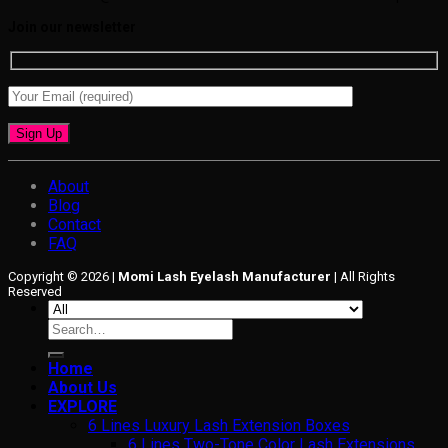
Join our newsletter
About
Blog
Contact
FAQ
Copyright © 2026 |
Momi Lash Eyelash Manufacturer
| All Rights
Reserved
Search
for:
Home
About Us
EXPLORE
6 Lines Luxury Lash Extension Boxes
6 Lines Two-Tone Color Lash Extensions