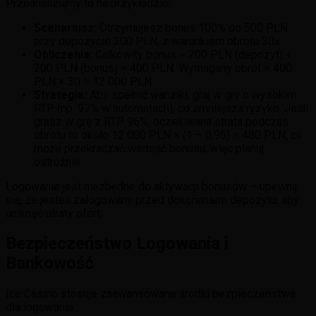
Przeanalizujmy to na przykładzie:
Scenariusz:
Otrzymujesz bonus 100% do 500 PLN
przy depozycie 200 PLN, z warunkiem obrotu 30x.
Obliczenia:
Całkowity bonus = 200 PLN (depozyt) +
200 PLN (bonus) = 400 PLN. Wymagany obrót = 400
PLN × 30 = 12 000 PLN.
Strategia:
Aby spełnić warunki, graj w gry o wysokim
RTP (np. 97% w automatach), co zmniejsza ryzyko. Jeśli
grasz w grę z RTP 96%, oczekiwana strata podczas
obrotu to około 12 000 PLN × (1 – 0,96) = 480 PLN, co
może przekraczać wartość bonusu, więc planuj
ostrożnie.
Logowanie jest niezbędne do aktywacji bonusów – upewnij
się, że jesteś zalogowany przed dokonaniem depozytu, aby
uniknąć utraty ofert.
Bezpieczeństwo Logowania i
Bankowość
Ice Casino stosuje zaawansowane środki bezpieczeństwa
dla logowania: