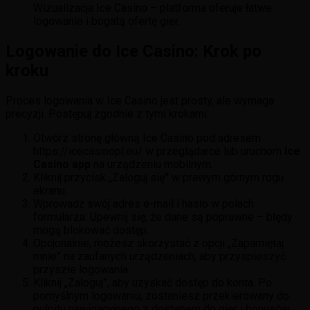
Wizualizacja Ice Casino – platforma oferuje łatwe
logowanie i bogatą ofertę gier.
Logowanie do Ice Casino: Krok po
kroku
Proces logowania w Ice Casino jest prosty, ale wymaga
precyzji. Postępuj zgodnie z tymi krokami:
Otwórz stronę główną Ice Casino pod adresem
https://icecasinopl.eu/ w przeglądarce lub uruchom
Ice
Casino app
na urządzeniu mobilnym.
Kliknij przycisk „Zaloguj się” w prawym górnym rogu
ekranu.
Wprowadź swój adres e-mail i hasło w polach
formularza. Upewnij się, że dane są poprawne – błędy
mogą blokować dostęp.
Opcjonalnie, możesz skorzystać z opcji „Zapamiętaj
mnie” na zaufanych urządzeniach, aby przyspieszyć
przyszłe logowania.
Kliknij „Zaloguj”, aby uzyskać dostęp do konta. Po
pomyślnym logowaniu, zostaniesz przekierowany do
pulpitu nawigacyjnego z dostępem do gier i bonusów.