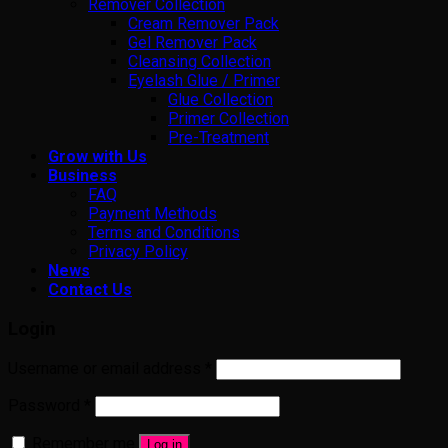
Remover Collection
Cream Remover Pack
Gel Remover Pack
Cleansing Collection
Eyelash Glue / Primer
Glue Collection
Primer Collection
Pre-Treatment
Grow with Us
Business
FAQ
Payment Methods
Terms and Conditions
Privacy Policy
News
Contact Us
Login
Username or email address
*
Password
*
Remember me
Log in