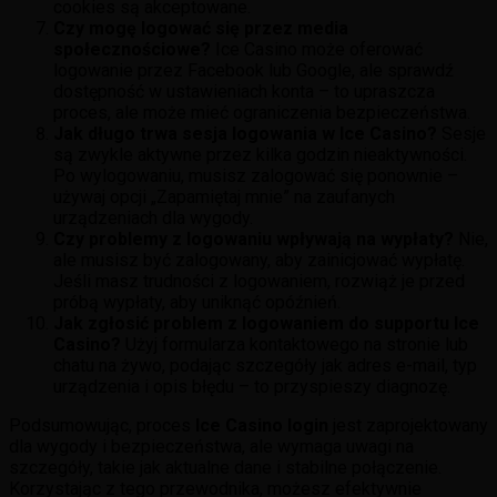
cookies są akceptowane.
Czy mogę logować się przez media
społecznościowe?
Ice Casino może oferować
logowanie przez Facebook lub Google, ale sprawdź
dostępność w ustawieniach konta – to upraszcza
proces, ale może mieć ograniczenia bezpieczeństwa.
Jak długo trwa sesja logowania w Ice Casino?
Sesje
są zwykle aktywne przez kilka godzin nieaktywności.
Po wylogowaniu, musisz zalogować się ponownie –
używaj opcji „Zapamiętaj mnie” na zaufanych
urządzeniach dla wygody.
Czy problemy z logowaniu wpływają na wypłaty?
Nie,
ale musisz być zalogowany, aby zainicjować wypłatę.
Jeśli masz trudności z logowaniem, rozwiąż je przed
próbą wypłaty, aby uniknąć opóźnień.
Jak zgłosić problem z logowaniem do supportu Ice
Casino?
Użyj formularza kontaktowego na stronie lub
chatu na żywo, podając szczegóły jak adres e-mail, typ
urządzenia i opis błędu – to przyspieszy diagnozę.
Podsumowując, proces
Ice Casino login
jest zaprojektowany
dla wygody i bezpieczeństwa, ale wymaga uwagi na
szczegóły, takie jak aktualne dane i stabilne połączenie.
Korzystając z tego przewodnika, możesz efektywnie