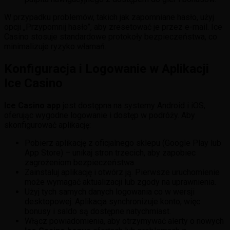
W przypadku problemów, takich jak zapomniane hasło, użyj
opcji „Przypomnij hasło”, aby zresetować je przez e-mail. Ice
Casino stosuje standardowe protokoły bezpieczeństwa, co
minimalizuje ryzyko włamań.
Konfiguracja i Logowanie w Aplikacji
Ice Casino
Ice Casino app
jest dostępna na systemy Android i iOS,
oferując wygodne logowanie i dostęp w podróży. Aby
skonfigurować aplikację:
Pobierz aplikację z oficjalnego sklepu (Google Play lub
App Store) – unikaj stron trzecich, aby zapobiec
zagrożeniom bezpieczeństwa.
Zainstaluj aplikację i otwórz ją. Pierwsze uruchomienie
może wymagać aktualizacji lub zgody na uprawnienia.
Użyj tych samych danych logowania co w wersji
desktopowej. Aplikacja synchronizuje konto, więc
bonusy i saldo są dostępne natychmiast.
Włącz powiadomienia, aby otrzymywać alerty o nowych