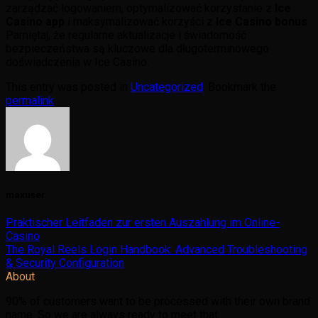
zarządzać logowaniem, optymalizować korzystanie z
Ice
Casino app
i maksymalizować korzyści z
Ice Casino bonus
.
Pamiętaj, że regularne aktualizacje i świadomość
bezpieczeństwa są kluczowe dla długoterminowego
doświadczenia w Ice Casino.
This entry was posted in
Uncategorized
. Bookmark the
permalink
.
maxuser
Praktischer Leitfaden zur ersten Auszahlung im Online-
Casino
The Royal Reels Login Handbook: Advanced Troubleshooting
& Security Configuration
About
90% of customers want to be processed with their own brand
name. So we are always ready to meet that.