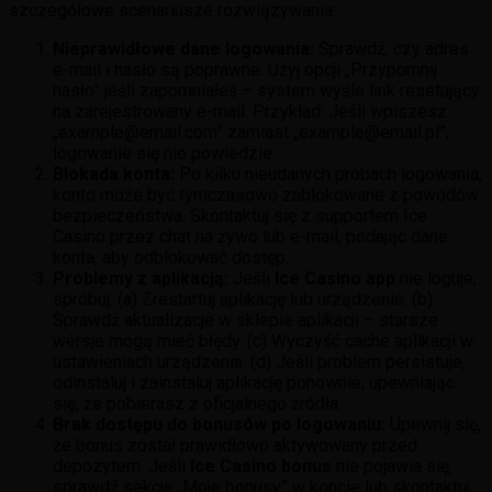
szczegółowe scenariusze rozwiązywania:
Nieprawidłowe dane logowania:
Sprawdź, czy adres
e-mail i hasło są poprawne. Użyj opcji „Przypomnij
hasło” jeśli zapomniałeś – system wyśle link resetujący
na zarejestrowany e-mail. Przykład: Jeśli wpiszesz
„example@email.com” zamiast „example@email.pl”,
logowanie się nie powiedzie.
Blokada konta:
Po kilku nieudanych próbach logowania,
konto może być tymczasowo zablokowane z powodów
bezpieczeństwa. Skontaktuj się z supportem Ice
Casino przez chat na żywo lub e-mail, podając dane
konta, aby odblokować dostęp.
Problemy z aplikacją:
Jeśli
Ice Casino app
nie loguje,
spróbuj: (a) Zrestartuj aplikację lub urządzenie. (b)
Sprawdź aktualizacje w sklepie aplikacji – starsze
wersje mogą mieć błędy. (c) Wyczyść cache aplikacji w
ustawieniach urządzenia. (d) Jeśli problem persistuje,
odinstaluj i zainstaluj aplikację ponownie, upewniając
się, że pobierasz z oficjalnego źródła.
Brak dostępu do bonusów po logowaniu:
Upewnij się,
że bonus został prawidłowo aktywowany przed
depozytem. Jeśli
Ice Casino bonus
nie pojawia się,
sprawdź sekcję „Moje bonusy” w koncie lub skontaktuj