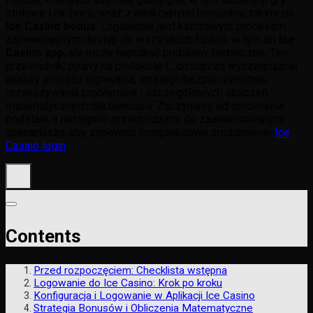
stołowe i na żywo, wraz z atrakcyjnymi bonusami, takimi jak
Ice Casino bonus
. Logowanie jest kluczowym procesem
zapewniającym dostęp do wszystkich funkcji, w tym do
Ice
Casino app
, ale może napotkać problemy techniczne. Ten
przewodnik, oparty na protokole L, dostarcza wyczerpującej
analizy procesu logowania, strategii bezpieczeństwa,
rozwiązywania problemów i szczegółowych obliczeń
matematycznych dla bonusów. Zaczynamy od omówienia
podstaw, a następnie przechodzimy do zaawansowanych
scenariuszy, aby zapewnić kompleksowe zrozumienie
Ice
Casino login
.
Contents
Przed rozpoczęciem: Checklista wstępna
Logowanie do Ice Casino: Krok po kroku
Konfiguracja i Logowanie w Aplikacji Ice Casino
Strategia Bonusów i Obliczenia Matematyczne