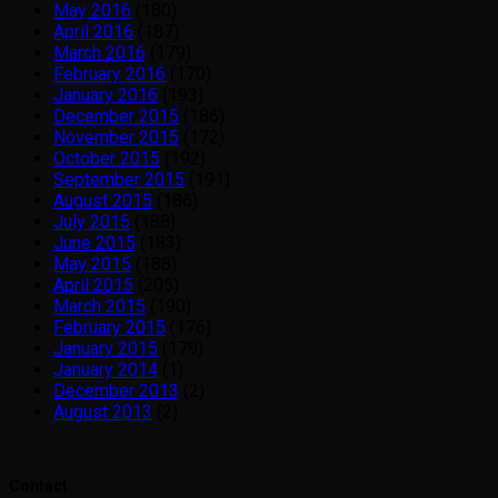
May 2016
(180)
April 2016
(187)
March 2016
(179)
February 2016
(170)
January 2016
(193)
December 2015
(186)
November 2015
(172)
October 2015
(192)
September 2015
(191)
August 2015
(186)
July 2015
(188)
June 2015
(183)
May 2015
(188)
April 2015
(205)
March 2015
(190)
February 2015
(176)
January 2015
(179)
January 2014
(1)
December 2013
(2)
August 2013
(2)
Contact