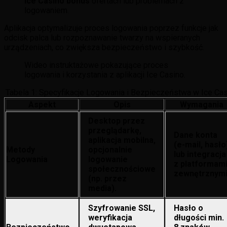
Ice Casino bonus
ofertach lub problemach z
logowaniem.
Aplikacja optymalizuje proces logowania poprzez funkcje jak
odcisk palca lub rozpoznawanie twarzy na wspieranych
urządzeniach, co zwiększa bezpieczeństwo i szybkość.
Wideo instruktażowe pokazujące proces
logowania i korzystania z aplikacji Ice Casino.
Tabela 1: Specyfikacje Logowania i Bezpieczeństwa w Ice Ca
Aspekt
Opis
Wymagania
Desktop przez
przeglądarkę,
Dane konta
aplikacja mobilna,
(e-mail, hasło
Metody
opcjonalnie
lub integracja
Logowania
logowanie
z platformam
społecznościowe
zewnętrznymi
(np. przez
media).
Szyfrowanie SSL,
Hasło o
weryfikacja
długości min.