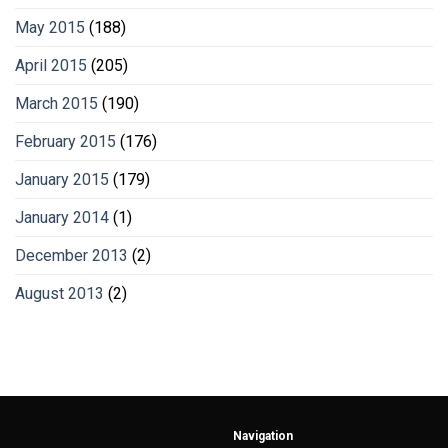
May 2015
(188)
April 2015
(205)
March 2015
(190)
February 2015
(176)
January 2015
(179)
January 2014
(1)
December 2013
(2)
August 2013
(2)
Navigation