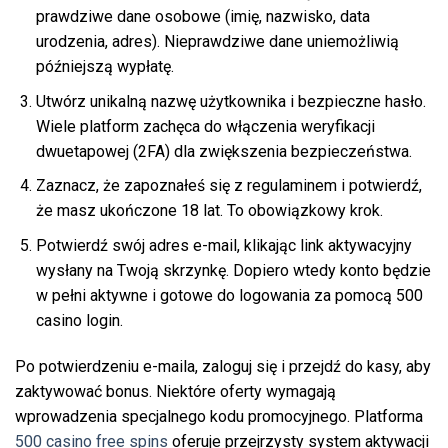
prawdziwe dane osobowe (imię, nazwisko, data
urodzenia, adres). Nieprawdziwe dane uniemożliwią
późniejszą wypłatę.
Utwórz unikalną nazwę użytkownika i bezpieczne hasło.
Wiele platform zachęca do włączenia weryfikacji
dwuetapowej (2FA) dla zwiększenia bezpieczeństwa.
Zaznacz, że zapoznałeś się z regulaminem i potwierdź,
że masz ukończone 18 lat. To obowiązkowy krok.
Potwierdź swój adres e-mail, klikając link aktywacyjny
wysłany na Twoją skrzynkę. Dopiero wtedy konto będzie
w pełni aktywne i gotowe do logowania za pomocą 500
casino login.
Po potwierdzeniu e-maila, zaloguj się i przejdź do kasy, aby
zaktywować bonus. Niektóre oferty wymagają
wprowadzenia specjalnego kodu promocyjnego. Platforma
500 casino free spins
oferuje przejrzysty system aktywacji