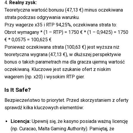
4.
Realny zysk:
Teoretyczna wartość bonusu (47,13 €) minus oczekiwana
strata podczas odgrywania warunku.
Przy wagerze x35 i RTP 94,25%, oczekiwana strata to:
Obrot wymagany * (1 – RTP) = 1750 € * (1 – 0,9425) = 1750
€ * 0,0575 = 100,625 €
Ponieważ oczekiwana strata (100,63 €) jest wyższa niż
teoretyczna wygrana (47,13 €), w dłuższej perspektywie
bonus o takich parametrach ma dla gracza ujemną wartość
oczekiwaną. Kluczowe jest szukanie ofert z niskim
wagerem (np. x20) i wysokim RTP gier.
Is It Safe?
Bezpieczeństwo to priorytet. Przed skorzystaniem z oferty
sprawdź kilka kluczowych elementów:
Licencja:
Upewnij się, że kasyno posiada ważną licencję
(np. Curacao, Malta Gaming Authority). Pamiętaj, że