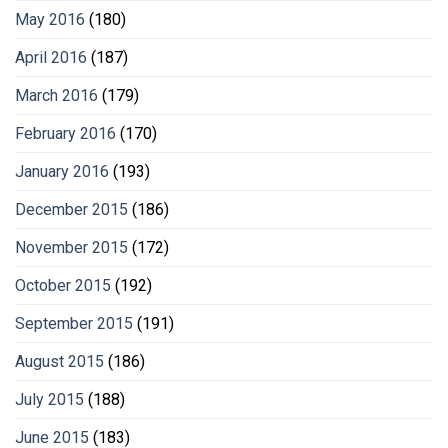
May 2016
(180)
April 2016
(187)
March 2016
(179)
February 2016
(170)
January 2016
(193)
December 2015
(186)
November 2015
(172)
October 2015
(192)
September 2015
(191)
August 2015
(186)
July 2015
(188)
June 2015
(183)