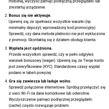
mobilnej, wyczyść pamięć podręczną przeglądarki lub
zrestartuj urządzenie.
Bonus się nie aktywuje.
Upewnij się, że spełniasz wszystkie warunki (np.
minimalny depozyt, wprowadzony kod promocyjny).
Sprawdź, czy dana metoda płatności nie jest wykluczona
z promocji. Skontaktuj się z działem obsługi klienta.
Wypłata jest opóźniona.
Przede wszystkim sprawdź, czy w pełni odgryłeś
warunek bonusowy (wager). Upewnij się, że Twoje konto
jest zweryfikowane (KYC). Standardowe czasy wypłat
podano w tabeli powyżej.
Gra się zawiesza lub ładuje wolno.
Sprawdź połączenie internetowe. Spróbuj przełączyć się
z sieci Wi-Fi na dane komórkowe lub odwrotnie.
Wyczyszczenie pamięci podręcznej przeglądarki
(cache) często rozwiązuje problem.