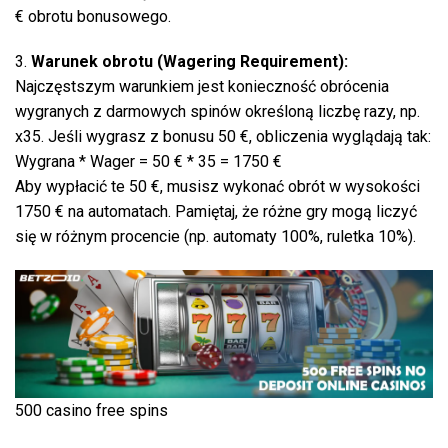
€ obrotu bonusowego.
3.
Warunek obrotu (Wagering Requirement):
Najczęstszym warunkiem jest konieczność obrócenia
wygranych z darmowych spinów określoną liczbę razy, np.
x35. Jeśli wygrasz z bonusu 50 €, obliczenia wyglądają tak:
Wygrana * Wager = 50 € * 35 = 1750 €
Aby wypłacić te 50 €, musisz wykonać obrót w wysokości
1750 € na automatach. Pamiętaj, że różne gry mogą liczyć
się w różnym procencie (np. automaty 100%, ruletka 10%).
500 casino free spins