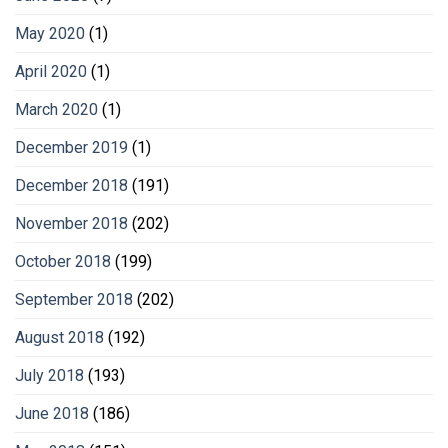
May 2020
(1)
April 2020
(1)
March 2020
(1)
December 2019
(1)
December 2018
(191)
November 2018
(202)
October 2018
(199)
September 2018
(202)
August 2018
(192)
July 2018
(193)
June 2018
(186)