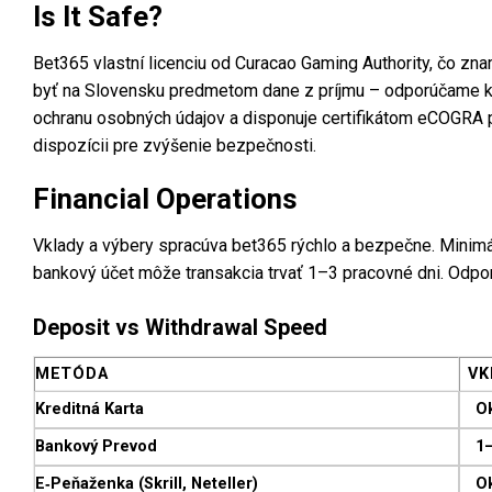
Is It Safe?
Bet365 vlastní licenciu od Curacao Gaming Authority, čo zna
byť na Slovensku predmetom dane z príjmu – odporúčame k
ochranu osobných údajov a disponuje certifikátom eCOGRA pr
dispozícii pre zvýšenie bezpečnosti.
Financial Operations
Vklady a výbery spracúva bet365 rýchlo a bezpečne. Minimál
bankový účet môže transakcia trvať 1–3 pracovné dni. Odpor
Deposit vs Withdrawal Speed
METÓDA
VK
Kreditná Karta
O
Bankový Prevod
1
E‑peňaženka (Skrill, Neteller)
O