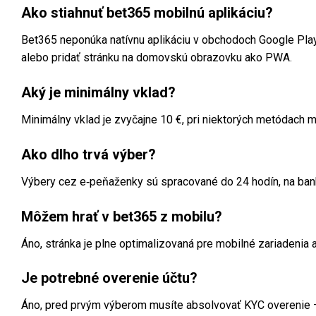
Ako stiahnuť bet365 mobilnú aplikáciu?
Bet365 neponúka natívnu aplikáciu v obchodoch Google Pla
alebo pridať stránku na domovskú obrazovku ako PWA.
Aký je minimálny vklad?
Minimálny vklad je zvyčajne 10 €, pri niektorých metódach m
Ako dlho trvá výber?
Výbery cez e‑peňaženky sú spracované do 24 hodín, na ban
Môžem hrať v bet365 z mobilu?
Áno, stránka je plne optimalizovaná pre mobilné zariadenia
Je potrebné overenie účtu?
Áno, pred prvým výberom musíte absolvovať KYC overenie –