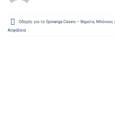
Οδηγός για το Spinanga Casino – Βήματα, Μπόνους 
Ασφάλεια