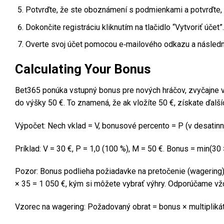
Potvrďte, že ste oboznámení s podmienkami a potvrďte,
Dokončite registráciu kliknutím na tlačidlo “Vytvoriť účet”.
Overte svoj účet pomocou e‑mailového odkazu a následn
Calculating Your Bonus
Bet365 ponúka vstupný bonus pre nových hráčov, zvyčajne v
do výšky 50 €. To znamená, že ak vložíte 50 €, získate ďal
Výpočet: Nech vklad = V, bonusové percento = P (v desatin
Príklad: V = 30 €, P = 1,0 (100 %), M = 50 €. Bonus = min(30 
Pozor: Bonus podlieha požiadavke na pretočenie (wagering)
× 35 = 1 050 €, kým si môžete vybrať výhry. Odporúčame vž
Vzorec na wagering: Požadovaný obrat = bonus × multiplikátor