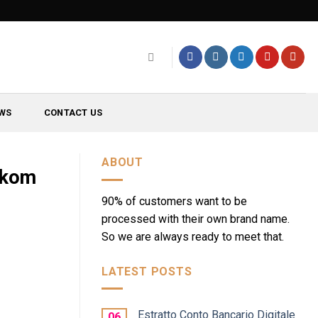
WS
CONTACT US
ABOUT
okom
90% of customers want to be
processed with their own brand name.
So we are always ready to meet that.
LATEST POSTS
Estratto Conto Bancario Digitale
06