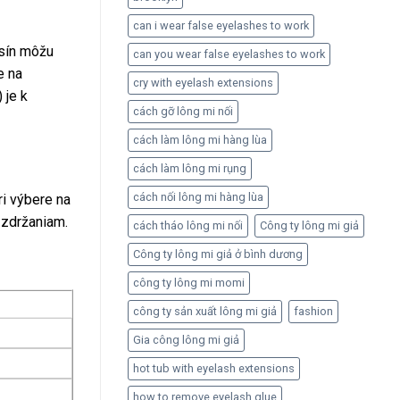
can i wear false eyelashes to work
asín môžu
can you wear false eyelashes to work
e na
cry with eyelash extensions
 je k
cách gỡ lông mi nối
cách làm lông mi hàng lùa
cách làm lông mi rụng
cách nối lông mi hàng lùa
ri výbere na
 zdržaniam.
cách tháo lông mi nối
Công ty lông mi giả
Công ty lông mi giả ở bình dương
công ty lông mi momi
công ty sản xuất lông mi giả
fashion
Gia công lông mi giả
hot tub with eyelash extensions
how to remove eyelash glue