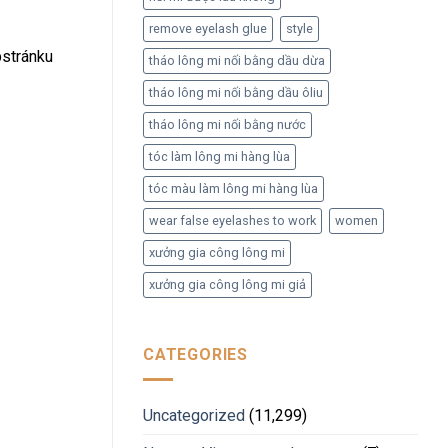
remove eyelash glue
style
bstránku
tháo lông mi nối bằng dầu dừa
tháo lông mi nối bằng dầu ôliu
tháo lông mi nối bằng nước
tóc làm lông mi hàng lùa
tóc màu làm lông mi hàng lùa
wear false eyelashes to work
women
xưởng gia công lông mi
xưởng gia công lông mi giả
CATEGORIES
Uncategorized
(11,299)