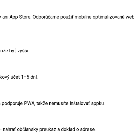
y ani App Store. Odporúčame použiť mobilne optimalizovanú we
ôže byť vyšší.
kový účet 1–5 dní.
 a podporuje PWA, takže nemusíte inštalovať appku.
 nahrať občiansky preukaz a doklad o adrese.