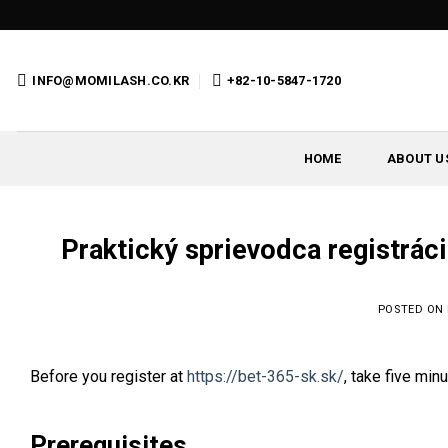
Skip
to
content
INFO@MOMILASH.CO.KR
+82-10-5847-1720
HOME
ABOUT U
Praktický sprievodca registrác
POSTED ON
Before you register at
https://bet-365-sk.sk/
, take five min
Prerequisites