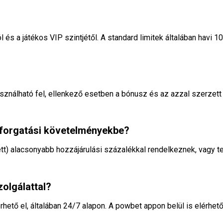
ól és a játékos VIP szintjétől. A standard limitek általában havi 
használható fel, ellenkező esetben a bónusz és az azzal szerzet
gforgatási követelményekbe?
ulett) alacsonyabb hozzájárulási százalékkal rendelkeznek, vagy t
olgálattal?
rhető el, általában 24/7 alapon. A powbet appon belül is elérhető