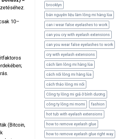
brooklyn
izetéséhez.
bán nguyên liệu làm lông mi hàng lùa
 csak 10–
can i wear false eyelashes to work
can you cry with eyelash extensions
can you wear false eyelashes to work
cry with eyelash extensions
étfaktoros
cách làm lông mi hàng lùa
érdekében;
rás.
cách nối lông mi hàng lùa
cách tháo lông mi nối
Công ty lông mi giả ở bình dương
công ty lông mi momi
fashion
hot tub with eyelash extensions
how to remove eyelash glue
ák (Bitcoin,
ek
how to remove eyelash glue right way