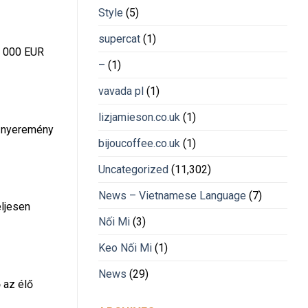
Style
(5)
supercat
(1)
10 000 EUR
–
(1)
vavada pl
(1)
lizjamieson.co.uk
(1)
t nyeremény
bijoucoffee.co.uk
(1)
Uncategorized
(11,302)
News – Vietnamese Language
(7)
eljesen
Nối Mi
(3)
Keo Nối Mi
(1)
News
(29)
 az élő