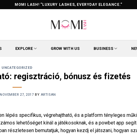
MOMI LASH! “LUXURY LASHES, EVERYDAY ELEGANCE.”
S
EXPLORE
GROW WITH US
BUSINESS
NE
UNCATEGORIZED
ó: regisztráció, bónusz és fizetés
NOVEMBER 27, 2017
BY
ARTISAN
en lépés specifikus, végrehajtható, és a platform tényleges mű
számos lehetőséget kínál a játékosoknak, és a powbet app segí
ban részletesen bemutatjuk, hogyan kezdj el játszani, hogyan sz