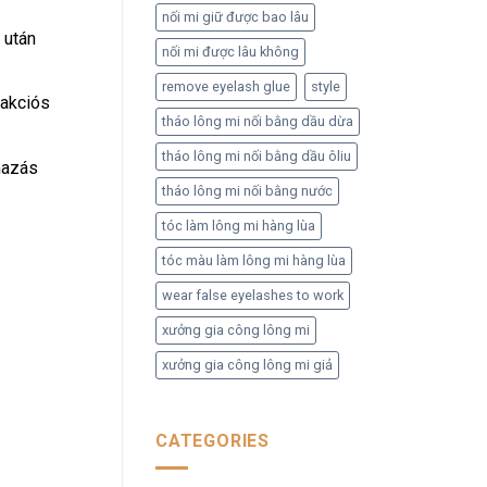
nối mi giữ được bao lâu
 után
nối mi được lâu không
remove eyelash glue
style
zakciós
tháo lông mi nối bằng dầu dừa
tháo lông mi nối bằng dầu ôliu
mazás
tháo lông mi nối bằng nước
tóc làm lông mi hàng lùa
tóc màu làm lông mi hàng lùa
wear false eyelashes to work
xưởng gia công lông mi
xưởng gia công lông mi giả
CATEGORIES