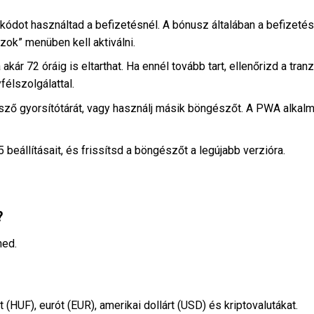
ódot használtad a befizetésnél. A bónusz általában a befizetés
ok” menüben kell aktiválni.
kár 72 óráig is eltarthat. Ha ennél tovább tart, ellenőrizd a tran
élszolgálattal.
sző gyorsítótárát, vagy használj másik böngészőt. A PWA alkal
eállításait, és frissítsd a böngészőt a legújabb verzióra.
?
ned.
HUF), eurót (EUR), amerikai dollárt (USD) és kriptovalutákat.