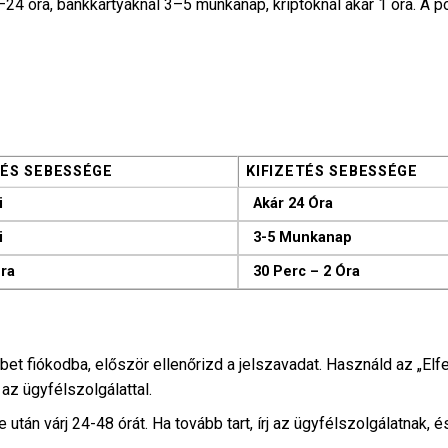
–24 óra, bankkártyáknál 3–5 munkanap, kriptóknál akár 1 óra. A 
TÉS SEBESSÉGE
KIFIZETÉS SEBESSÉGE
i
Akár 24 Óra
i
3-5 Munkanap
Óra
30 Perc – 2 Óra
t fiókodba, először ellenőrizd a jelszavadat. Használd az „Elfel
 az ügyfélszolgálattal.
tán várj 24-48 órát. Ha tovább tart, írj az ügyfélszolgálatnak, é