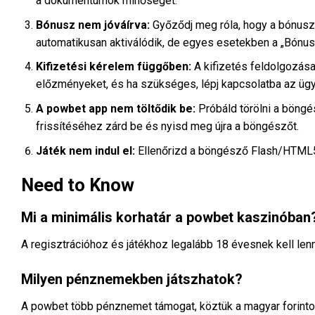
a dokumentumok minőségét.
Bónusz nem jóváírva:
Győződj meg róla, hogy a bónuszk
automatikusan aktiválódik, de egyes esetekben a „Bónusz
Kifizetési kérelem függőben:
A kifizetés feldolgozása a
előzményeket, és ha szükséges, lépj kapcsolatba az ügyf
A powbet app nem töltődik be:
Próbáld törölni a böngé
frissítéséhez zárd be és nyisd meg újra a böngészőt.
Játék nem indul el:
Ellenőrizd a böngésző Flash/HTML5 b
Need to Know
Mi a minimális korhatár a powbet kaszinóban
A regisztrációhoz és játékhoz legalább 18 évesnek kell len
Milyen pénznemekben játszhatok?
A powbet több pénznemet támogat, köztük a magyar forintot (