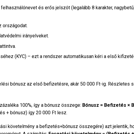
 felhasználónevet és erős jelszót (legalább 8 karakter, nagybet
z országodat.
atvédelmi irányelveket.
ttintva.
éhez (KYC) – ezt a rendszer automatikusan kéri a első kifizetés
si bónusz az első befizetésre, akár 50 000 Ft-ig. Részletes 
 százaléka 100%, így a bónusz összege:
Bónusz = Befizetés × 
és + bónusz) így 20 000 Ft lesz.
ási követelmény a befizetés+bónusz összegére) azt jelentik, ho
nyereményt. A számítás:
Forgatási követelmény = (Befizetés 