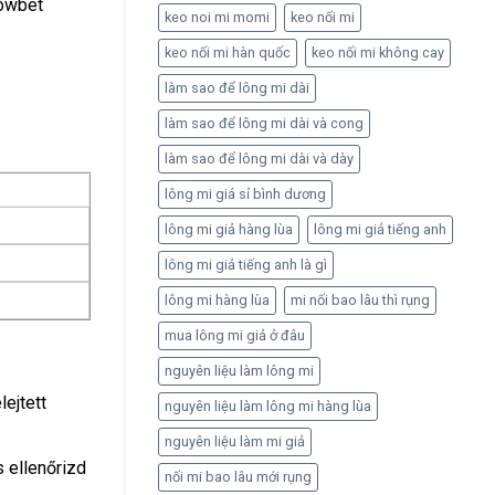
powbet
keo noi mi momi
keo nối mi
keo nối mi hàn quốc
keo nối mi không cay
làm sao để lông mi dài
làm sao để lông mi dài và cong
làm sao để lông mi dài và dày
lông mi giá sỉ bình dương
lông mi giả hàng lùa
lông mi giả tiếng anh
lông mi giả tiếng anh là gì
lông mi hàng lùa
mi nối bao lâu thì rụng
mua lông mi giả ở đâu
nguyên liệu làm lông mi
ejtett
nguyên liệu làm lông mi hàng lùa
nguyên liệu làm mi giả
s ellenőrizd
nối mi bao lâu mới rụng