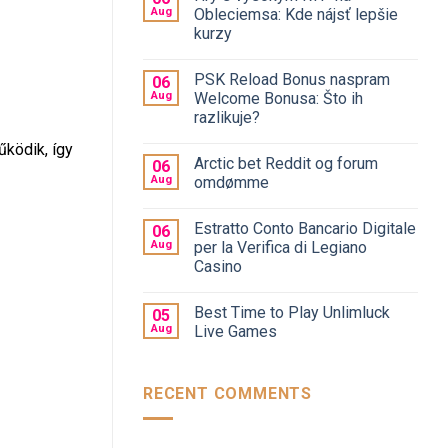
Aug
Obleciemsa: Kde nájsť lepšie
kurzy
PSK Reload Bonus naspram
06
Aug
Welcome Bonusa: Što ih
razlikuje?
ködik, így
Arctic bet Reddit og forum
06
Aug
omdømme
Estratto Conto Bancario Digitale
06
Aug
per la Verifica di Legiano
Casino
Best Time to Play Unlimluck
05
Aug
Live Games
RECENT COMMENTS