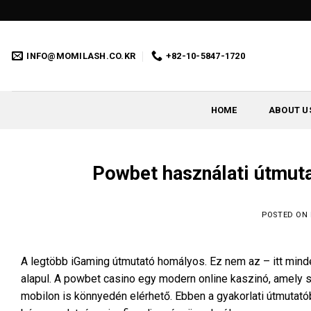
Skip
to
content
INFO@MOMILASH.CO.KR
+82-10-5847-1720
HOME
ABOUT U
Powbet használati útmutat
POSTED ON
A legtöbb iGaming útmutató homályos. Ez nem az – itt mind
alapul. A powbet casino egy modern online kaszinó, amely 
mobilon is könnyedén elérhető. Ebben a gyakorlati útmutató