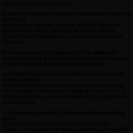
ulteriori imposte per il giocatore.
4. Qual è la strategia ottimale per soddisfare i requisiti di
un bonus?
Giocare a tavoli cash low-stake (es. €0.05/€0.10) in multi-
tabling (4-6 tavoli) per massimizzare il numero di mani
giocate e quindi il rake generato, mantenendo una varianza
controllata.
5. Cosa succede al mio bankroll se Snai chiudesse?
Essendo licenziato ADM, i fondi dei giocatori sono segregati
e protetti dal fondo di tutela ADM fino a 500.000€.
6. Perché a volte i tornei non partono con il numero di
iscritti previsto?
I tornei garantiti (Guaranteed) partono comunque, anche con
meno iscritti, e il montepremi è coperto dal network. I tornei
non garantiti possono essere annullati se non si raggiunge il
numero minimo.
7. Come viene calcolato il rakeback nelle promozioni a
punti?
Il rakeback effettivo dipende dal rapporto punti/rake.
Esempio: 100 punti per 10€ di rake, con premio di 1€ per 100