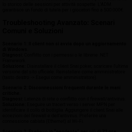
lo storico delle sessioni per attività sospette. L’ADM
garantisce un fondo di tutela per i giocatori fino a 500.000€.
Troubleshooting Avanzato: Scenari
Comuni e Soluzioni
Scenario 1: Il client non si avvia dopo un aggiornamento
di Windows.
Diagnosi:
Conflitto con i permessi o le librerie .NET
Framework.
Soluzione:
Disinstallare il client Snai poker, scaricare l’ultima
versione dal sito ufficiale. Reinstallare come amministratore
(tasto destro -> Esegui come amministratore).
Scenario 2: Disconnessioni frequenti durante le mani
critiche.
Diagnosi:
Latenza di rete o conflitto con il firewall/antivirus.
Soluzione:
Eseguire un tracert verso i server MPN per
identificare il collo di bottiglia. Aggiungere il client Snai alle
eccezioni del firewall e dell’antivirus. Preferire una
connessione cablata (Ethernet) al Wi-Fi.
Scenario 3: Prelievo in “pendente” per più di 72 ore.