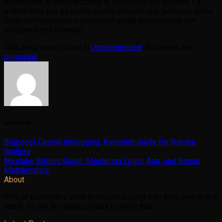
promozioni, e prioritarizzare la sicurezza dell’account. La
piattaforma, pur essendo solida, richiede una gestione attiva
delle configurazioni e della conformità documentale per
un’esperienza ottimale.
This entry was posted in
Uncategorized
. Bookmark the
permalink
.
maxuser
Bigboost Casino Innlogging: Komplett Guide for Norske
Spillere
Mystake Betting Guide: Mastering Login, App, and Bonus
Mathematics
About
90% of customers want to be processed with their own brand
name. So we are always ready to meet that.