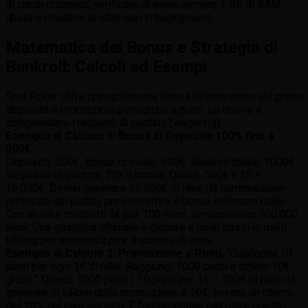
di crash ricorrenti, verificare di avere almeno 1 GB di RAM
libera e chiudere le altre app in background.
Matematica dei Bonus e Strategia di
Bankroll: Calcoli ed Esempi
Snai Poker offre principalmente bonus di benvenuto sul primo
deposito e promozioni periodiche a punti. La chiave è
comprendere i requisiti di puntata (wagering).
Esempio di Calcolo 1: Bonus di Deposito 100% fino a
500€.
Deposito: 500€. Bonus ricevuto: 500€. Bankroll totale: 1000€.
Requisito di puntata: 30x il bonus. Quindi, 500€ x 30 =
15.000€. Dovrai generare 15.000€ di rake (la commissione
prelevata dal piatto) per convertire il bonus in denaro reale.
Con un rake medio di 5€ per 100 mani, servono circa 300.000
mani. Una strategia ottimale è giocare a limiti bassi in multi-
tabling per massimizzare il numero di mani.
Esempio di Calcolo 2: Promozione a Punti.
“Guadagna 10
punti per ogni 1€ di rake. Raggiungi 1000 punti e ottieni 10€
gratis.” Quindi, 1000 punti / 10 punti per 1€ = 100€ di rake da
generare. Il valore della promozione è 10€, ovvero un ritorno
del 10% sul rake versato. È fondamentale calcolare questo