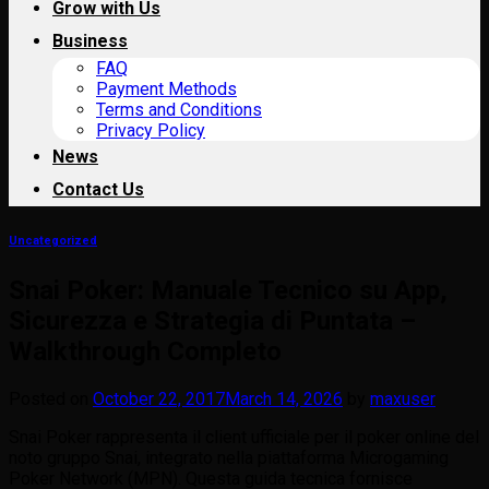
Grow with Us
Business
FAQ
Payment Methods
Terms and Conditions
Privacy Policy
News
Contact Us
Uncategorized
Snai Poker: Manuale Tecnico su App,
Sicurezza e Strategia di Puntata –
Walkthrough Completo
Posted on
October 22, 2017
March 14, 2026
by
maxuser
Snai Poker rappresenta il client ufficiale per il poker online del
noto gruppo Snai, integrato nella piattaforma Microgaming
Poker Network (MPN). Questa guida tecnica fornisce