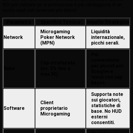
ROI per valutare se la promozione è più vantaggiosa di un
tavolo cash con avversari più deboli.
Parametro
Specifica Tecnica
Impatto Strategico
Microgaming
Liquidità
Network
Poker Network
internazionale,
(MPN)
picchi serali.
Più
conveniente
Cap strutturato
per piccoli pot.
Rake
(es. 5% fino a
Scegliere
max 3€)
tavoli con cap
basso.
Supporta note
sui giocatori,
Client
statistiche di
Software
proprietario
base. No HUD
Microgaming
esterni
consentiti.