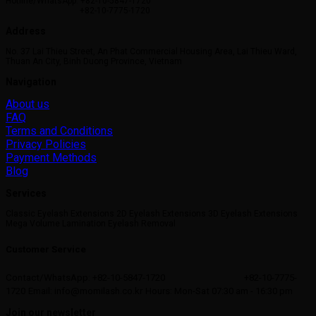
Hotline/WhatsApp: +82-10-5847-1720
+82-10-7775-1720
Address
No. 37 Lai Thieu Street, An Phat Commercial Housing Area, Lai Thieu Ward,
Thuan An City, Binh Duong Province, Vietnam
Navigation
About us
FAQ
Terms and Conditions
Privacy Policies
Payment Methods
Blog
Services
Classic Eyelash Extensions 2D Eyelash Extensions 3D Eyelash Extensions
Mega Volume Lamination Eyelash Removal
Customer Service
Contact/WhatsApp: +82-10-5847-1720
+82-10-7775-
1720
Email: info@momilash.co.kr
Hours: Mon-Sat 07:30 am - 16:30 pm
Join our newsletter