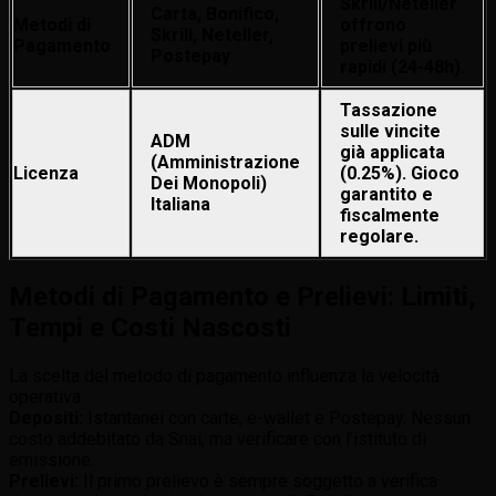
Skrill/Neteller
Carta, Bonifico,
Metodi di
offrono
Skrill, Neteller,
Pagamento
prelievi più
Postepay
rapidi (24-48h).
Tassazione
sulle vincite
ADM
già applicata
(Amministrazione
Licenza
(0.25%). Gioco
Dei Monopoli)
garantito e
Italiana
fiscalmente
regolare.
Metodi di Pagamento e Prelievi: Limiti,
Tempi e Costi Nascosti
La scelta del metodo di pagamento influenza la velocità
operativa.
Depositi:
Istantanei con carte, e-wallet e Postepay. Nessun
costo addebitato da Snai, ma verificare con l’istituto di
emissione.
Prelievi:
Il primo prelievo è sempre soggetto a verifica