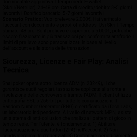
documentale aggiuntiva. I tempi medi: E-wallet
(Skrill/Neteller): 24-48 ore. Carta di credito/debito: 3-5 giorni
lavorativi. Bonifico bancario: 5-7 giorni lavorativi.
Scenario Pratico:
Vuoi prelevare 2.000€. Hai verificato
l’account con documento e proof of address. Usi Skrill. Tempo
stimato: 48 ore. Se il prelievo è superiore a 5.000€, potrebbe
essere frazionato in più transazioni per conformità antifrode. I
limiti di prelievo sono personalizzati in base al livello
dell’account e alla storia delle transazioni.
Sicurezza, Licenze e Fair Play: Analisi
Tecnica
Snai poker opera sotto licenza ADM (n. 23249), il che
garantisce audit regolari, tassazione applicata alla fonte e
risoluzione delle controversie tramite l’ADM. Il client utilizza
crittografia SSL a 256-bit per tutte le comunicazioni. Il
Random Number Generator (RNG) è certificato da iTech Labs,
un laboratorio indipendente. A livello di network MPN, esiste
un sistema di anti-collusion che analizza i pattern di gioco in
tempo reale. Per l’utente, è fondamentale: 1) Abilitare
l’autenticazione a due fattori (2FA) nell’account. 2) Non
condividere mai le credenziali. 3) Controllare periodicamente