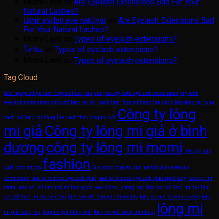
Momi Lash
on
Are Eyelash Extensions Bad For Your
Natural Lashes?
izmir evden eve nakliyat
on
Are Eyelash Extensions Bad
For Your Natural Lashes?
Momi Lash
on
Types of eyelash extensions?
โดจิน
on
Types of eyelash extensions?
Momi Lash
on
Types of eyelash extensions?
Tag Cloud
bán nguyên liệu làm lông mi hàng lùa
can you cry with eyelash extensions
cry with
eyelash extensions
cách gỡ lông mi nối
cách làm lông mi hàng lùa
cách làm lông mi rụng
Công ty lông
cách nối lông mi hàng lùa
cách tháo lông mi nối
mi giả
Công ty lông mi giả ở bình
dương
công ty lông mi momi
công ty sản
fashion
xuất lông mi giả
Gia công lông mi giả
hot tub with eyelash
extensions
how to remove eyelash glue
how to remove eyelash glue right way
keo noi mi
momi
keo nối mi
keo nối mi hàn quốc
keo nối mi không cay
làm sao để lông mi dài
làm
sao để lông mi dài và cong
làm sao để lông mi dài và dày
lông mi giá sỉ bình dương
lông
lông mi
mi giả hàng lùa
lông mi giả tiếng anh
lông mi giả tiếng anh là gì