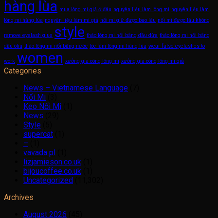
hàng lùa
mua lông mi giả ở đâu
nguyên liệu làm lông mi
nguyên liệu làm
lông mi hàng lùa
nguyên liệu làm mi giả
nối mi giữ được bao lâu
nối mi được lâu không
style
remove eyelash glue
tháo lông mi nối bằng dầu dừa
tháo lông mi nối bằng
dầu ôliu
tháo lông mi nối bằng nước
tóc làm lông mi hàng lùa
wear false eyelashes to
women
work
xưởng gia công lông mi
xưởng gia công lông mi giả
Categories
News – Vietnamese Language
(7)
Nối Mi
(3)
Keo Nối Mi
(1)
News
(29)
Style
(5)
supercat
(1)
–
(1)
vavada pl
(1)
lizjamieson.co.uk
(1)
bijoucoffee.co.uk
(1)
Uncategorized
(11,302)
Archives
August 2026
(45)