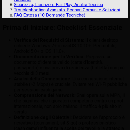
Sicurezza, Licenze e Fair Play: Analisi Tecnica
Troubleshooting Avanzato: Scenari Comuni e Soluzioni
FAQ Estesa (10 Domande Tecniche)
Prima di Iniziare: Checklist Essenziale
Verifica dei Requisiti di Sistema:
Il client desktop
richiede Windows 7+ o macOS 10.10+. Per mobile,
Android 5.0+ o iOS 11.0+.
Documentazione per la Verifica:
Preparare un
documento d’identità valido (carta d’identità,
passaporto) e una prova di residenza (bolletta) non più
vecchia di 3 mesi.
Analisi della Connessione:
Una connessione internet
stabile (>2 Mbps) è cruciale. Evitare reti Wi-Fi pubbliche
per sessioni cash game.
Comprensione del Network:
Snai opera sulla MPN, il
che significa che i giocatori competono contro un pool
internazionale, non solo italiano. Il traffico è più alto in
serata.
Definizione degli Obiettivi:
Decidere se l’approccio è
ricreativo (tournament, sit & go) o professionistico
(cash game) influenza la scelta dei tavoli e la strategia