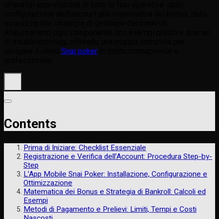
un’analisi approfondita di tutte le fasi operative: dalla
configurazione dell’account alla matematica dei bonus, dalla
sicurezza alle strategie di gestione del bankroll.
Analizzeremo ogni componente con esempi pratici e scenari
di troubleshooting, offrendo una mappa completa per
navigare il client
Snai poker
in modo consapevole e
professionale.
Contents
Prima di Iniziare: Checklist Essenziale
Registrazione e Verifica dell’Account: Procedura Step-by-
Step
L’App Mobile Snai Poker: Installazione, Configurazione e
Ottimizzazione
Matematica dei Bonus e Strategia di Bankroll: Calcoli ed
Esempi
Metodi di Pagamento e Prelievi: Limiti, Tempi e Costi
Nascosti