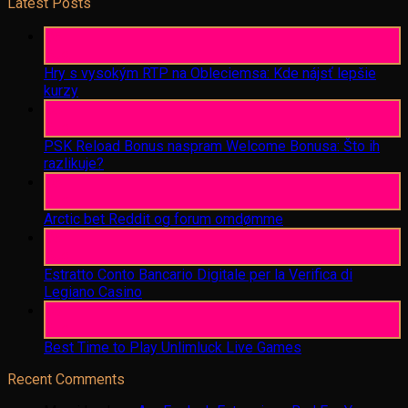
Latest Posts
06
Aug
Hry s vysokým RTP na Obleciemsa: Kde nájsť lepšie
kurzy
06
Aug
PSK Reload Bonus naspram Welcome Bonusa: Što ih
razlikuje?
06
Aug
Arctic bet Reddit og forum omdømme
06
Aug
Estratto Conto Bancario Digitale per la Verifica di
Legiano Casino
05
Aug
Best Time to Play Unlimluck Live Games
Recent Comments