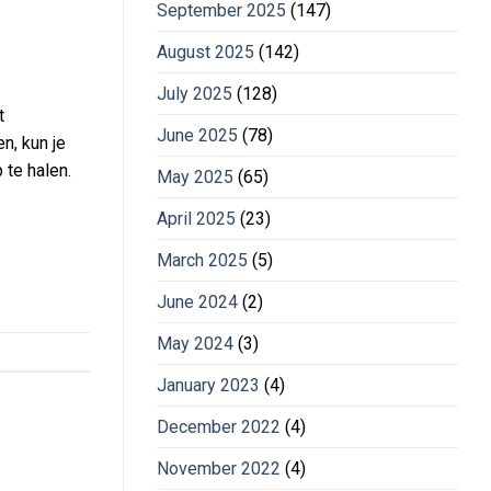
September 2025
(147)
August 2025
(142)
July 2025
(128)
t
June 2025
(78)
n, kun je
 te halen.
May 2025
(65)
April 2025
(23)
March 2025
(5)
June 2024
(2)
May 2024
(3)
January 2023
(4)
December 2022
(4)
November 2022
(4)