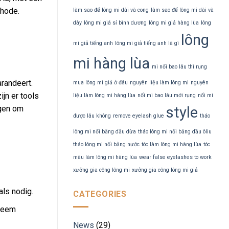
thode.
làm sao để lông mi dài và cong
làm sao để lông mi dài và
dày
lông mi giá sỉ bình dương
lông mi giả hàng lùa
lông
lông
mi giả tiếng anh
lông mi giả tiếng anh là gì
mi hàng lùa
mi nối bao lâu thì rụng
randeert.
mua lông mi giả ở đâu
nguyên liệu làm lông mi
nguyên
ijn er tools
liệu làm lông mi hàng lùa
nối mi bao lâu mới rụng
nối mi
ngen om
style
được lâu không
remove eyelash glue
tháo
lông mi nối bằng dầu dừa
tháo lông mi nối bằng dầu ôliu
tháo lông mi nối bằng nước
tóc làm lông mi hàng lùa
tóc
màu làm lông mi hàng lùa
wear false eyelashes to work
xưởng gia công lông mi
xưởng gia công lông mi giả
als nodig.
CATEGORIES
bleem
News
(29)