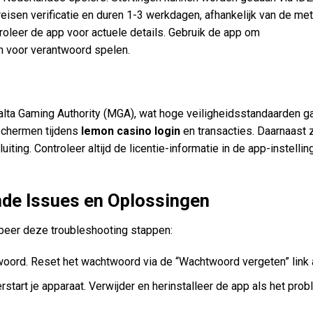
isen verificatie en duren 1-3 werkdagen, afhankelijk van de me
oleer de app voor actuele details. Gebruik de app om
en voor verantwoord spelen.
lta Gaming Authority (MGA), wat hoge veiligheidsstandaarden ga
schermen tijdens
lemon casino login
en transacties. Daarnaast z
iting. Controleer altijd de licentie-informatie in de app-instelli
de Issues en Oplossingen
obeer deze troubleshooting stappen:
woord. Reset het wachtwoord via de “Wachtwoord vergeten” link 
rstart je apparaat. Verwijder en herinstalleer de app als het pro