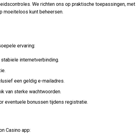
eidscontroles. We richten ons op praktische toepassingen, met
app moeiteloos kunt beheersen.
oepele ervaring:
stabiele internetverbinding.
ie.
clusief een geldig e-mailadres.
uik van sterke wachtwoorden.
r eventuele bonussen tijdens registratie.
on Casino app: