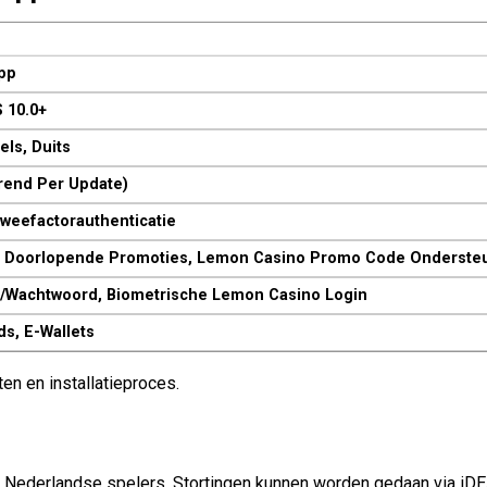
pp
S 10.0+
els, Duits
ërend Per Update)
Tweefactorauthenticatie
 Doorlopende Promoties,
Lemon Casino Promo Code
Onderste
/wachtwoord, Biometrische
Lemon Casino Login
ds, E-Wallets
en en installatieproces.
Nederlandse spelers. Stortingen kunnen worden gedaan via iDE