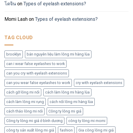
โดจิน
on
Types of eyelash extensions?
Momi Lash
on
Types of eyelash extensions?
TAG CLOUD
brooklyn
bán nguyên liệu làm lông mi hàng lùa
can i wear false eyelashes to work
can you cry with eyelash extensions
can you wear false eyelashes to work
cry with eyelash extensions
cách gỡ lông mi nối
cách làm lông mi hàng lùa
cách làm lông mi rụng
cách nối lông mi hàng lùa
cách tháo lông mi nối
Công ty lông mi giả
Công ty lông mi giả ở bình dương
công ty lông mi momi
công ty sản xuất lông mi giả
fashion
Gia công lông mi giả