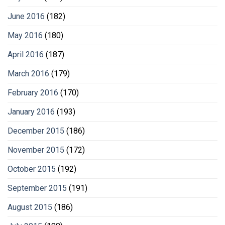
June 2016
(182)
May 2016
(180)
April 2016
(187)
March 2016
(179)
February 2016
(170)
January 2016
(193)
December 2015
(186)
November 2015
(172)
October 2015
(192)
September 2015
(191)
August 2015
(186)