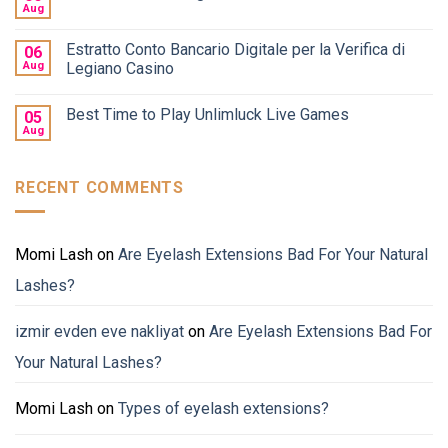
Aug
Estratto Conto Bancario Digitale per la Verifica di
06
Aug
Legiano Casino
Best Time to Play Unlimluck Live Games
05
Aug
RECENT COMMENTS
Momi Lash
on
Are Eyelash Extensions Bad For Your Natural
Lashes?
izmir evden eve nakliyat
on
Are Eyelash Extensions Bad For
Your Natural Lashes?
Momi Lash
on
Types of eyelash extensions?