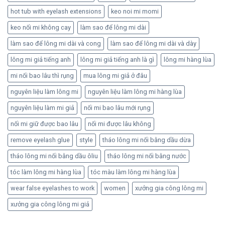
hot tub with eyelash extensions
keo noi mi momi
keo nối mi không cay
làm sao để lông mi dài
làm sao để lông mi dài và cong
làm sao để lông mi dài và dày
lông mi giả tiếng anh
lông mi giả tiếng anh là gì
lông mi hàng lùa
mi nối bao lâu thì rụng
mua lông mi giả ở đâu
nguyên liệu làm lông mi
nguyên liệu làm lông mi hàng lùa
nguyên liệu làm mi giả
nối mi bao lâu mới rụng
nối mi giữ được bao lâu
nối mi được lâu không
remove eyelash glue
style
tháo lông mi nối bằng dầu dừa
tháo lông mi nối bằng dầu ôliu
tháo lông mi nối bằng nước
tóc làm lông mi hàng lùa
tóc màu làm lông mi hàng lùa
wear false eyelashes to work
women
xưởng gia công lông mi
xưởng gia công lông mi giả