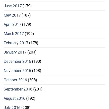
June 2017
(179)
May 2017
(187)
April 2017
(179)
March 2017
(199)
February 2017
(178)
January 2017
(203)
December 2016
(190)
November 2016
(198)
October 2016
(208)
September 2016
(201)
August 2016
(192)
July 2016
(208)