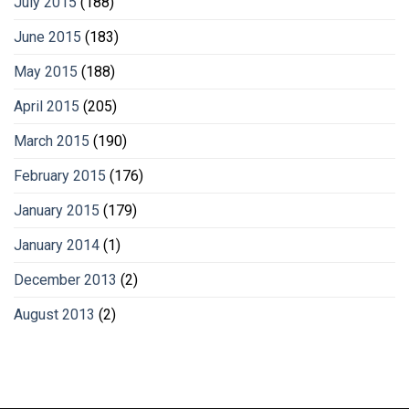
July 2015
(188)
June 2015
(183)
May 2015
(188)
April 2015
(205)
March 2015
(190)
February 2015
(176)
January 2015
(179)
January 2014
(1)
December 2013
(2)
August 2013
(2)