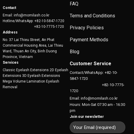
FAQ
Contact
Terms and Conditions
Email: info@momilash.co.kr
Hotline/WhatsApp: +82-10-5847-1720
+82-10-7775-1720
Privacy Policies
Address
Payment Methods
No. 37 Lai Thieu Street, An Phat
Commercial Housing Area, Lai Thieu
Blog
Ward, Thuan An City, Binh Duong
Province, Vietnam
Services
Customer Service
Classic Eyelash Extensions 2D Eyelash
Contact/WhatsApp: +82-10-
Extensions 3D Eyelash Extensions
5847-1720
Mega Volume Lamination Eyelash
+82-10-7775-
Removal
1720
Email: info@momilash.co.kr
Hours: Mon-Sat 07:30 am - 16:30
pm
Join our newsletter