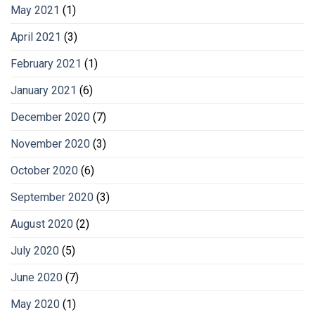
May 2021
(1)
April 2021
(3)
February 2021
(1)
January 2021
(6)
December 2020
(7)
November 2020
(3)
October 2020
(6)
September 2020
(3)
August 2020
(2)
July 2020
(5)
June 2020
(7)
May 2020
(1)