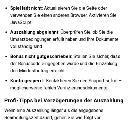
Spiel lädt nicht:
Aktualisieren Sie die Seite oder
verwenden Sie einen anderen Browser. Aktivieren Sie
JavaScript.
Auszahlung abgelehnt:
Überprüfen Sie, ob Sie die
Umsatzbedingungen erfüllt haben und Ihre Dokumente
vollständig sind.
Bonus nicht gutgeschrieben:
Stellen Sie sicher, dass
der Bonuscode eingegeben wurde und die Einzahlung
den Mindestbetrag erreicht.
Konto gesperrt:
Kontaktieren Sie den Support sofort –
möglicherweise fehlen Verifizierungsdokumente.
Profi-Tipps bei Verzögerungen der Auszahlung
Wenn eine Auszahlung länger als die angegebene
Bearbeitungszeit dauert, gehen Sie wie folgt vor: