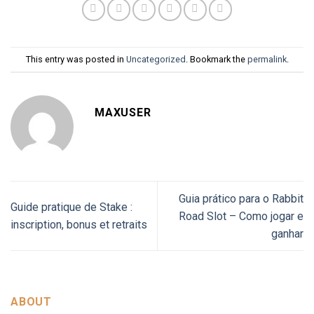
This entry was posted in
Uncategorized
. Bookmark the
permalink
.
MAXUSER
Guia prático para o Rabbit
Guide pratique de Stake :
Road Slot – Como jogar e
inscription, bonus et retraits
ganhar
ABOUT