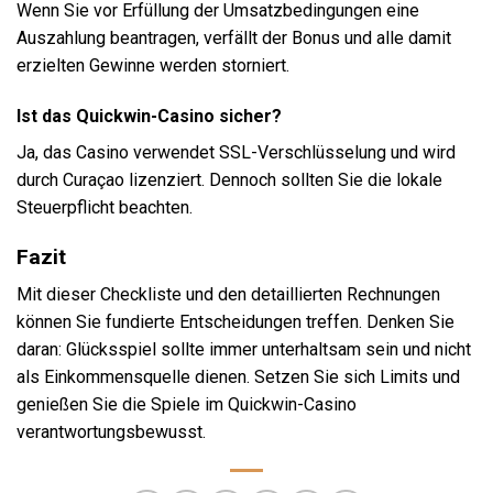
Wenn Sie vor Erfüllung der Umsatzbedingungen eine
Auszahlung beantragen, verfällt der Bonus und alle damit
erzielten Gewinne werden storniert.
Ist das Quickwin-Casino sicher?
Ja, das Casino verwendet SSL-Verschlüsselung und wird
durch Curaçao lizenziert. Dennoch sollten Sie die lokale
Steuerpflicht beachten.
Fazit
Mit dieser Checkliste und den detaillierten Rechnungen
können Sie fundierte Entscheidungen treffen. Denken Sie
daran: Glücksspiel sollte immer unterhaltsam sein und nicht
als Einkommensquelle dienen. Setzen Sie sich Limits und
genießen Sie die Spiele im Quickwin-Casino
verantwortungsbewusst.