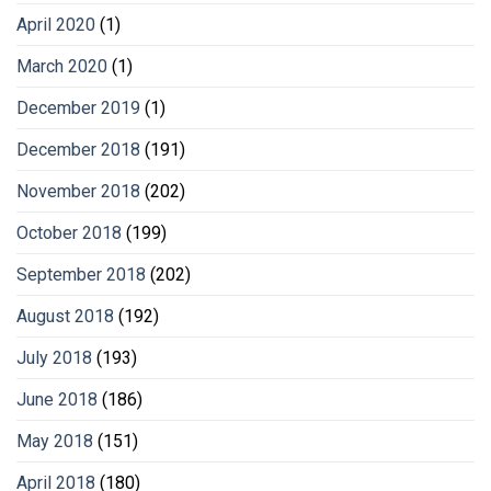
April 2020
(1)
March 2020
(1)
December 2019
(1)
December 2018
(191)
November 2018
(202)
October 2018
(199)
September 2018
(202)
August 2018
(192)
July 2018
(193)
June 2018
(186)
May 2018
(151)
April 2018
(180)