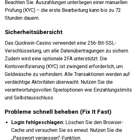
Beachten Sie: Auszahlungen unterliegen einer manuellen
Prüfung (KYC) – die erste Bearbeitung kann bis zu 72
Stunden dauern.
Sicherheitsübersicht
Das Quickwin-Casino verwendet eine 256-Bit-SSL-
Verschlüsselung, um alle Datenübertragungen zu sichern.
Zudem wird eine optionale 2FA unterstützt. Die
Kontoverifizierung (KYC) ist zwingend erforderlich, um
Geldwäsche zu verhindern. Alle Transaktionen werden auf
verdächtige Aktivitäten überwacht. Nutzen Sie die
verantwortungsvollen Spieloptionen wie Einzahlungslimits
und Selbstausschluss.
Probleme schnell beheben (Fix It Fast)
Login fehlgeschlagen:
Löschen Sie den Browser-
Cache und versuchen Sie es erneut. Nutzen Sie die
„Passwort vergessen“-Funktion.