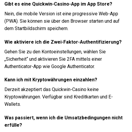
Gibt es eine Quickwin-Casino-App im App Store?
Nein, die mobile Version ist eine progressive Web-App
(PWA). Sie können sie über den Browser starten und auf
dem Startbildschirm speichern.
Wie aktiviere ich die Zwei-Faktor-Authentifizierung?
Gehen Sie zu den Kontoeinstellungen, wählen Sie
„Sicherheit“ und aktivieren Sie 2FA mittels einer
Authenticator-App wie Google Authenticator.
Kann ich mit Kryptowährungen einzahlen?
Derzeit akzeptiert das Quickwin-Casino keine
Kryptowährungen. Verfügbar sind Kreditkarten und E-
Wallets.
Was passiert, wenn ich die Umsatzbedingungen nicht
erfülle?