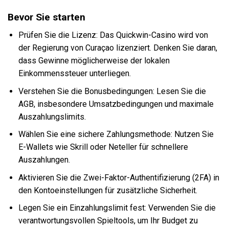
Bevor Sie starten
Prüfen Sie die Lizenz: Das Quickwin-Casino wird von
der Regierung von Curaçao lizenziert. Denken Sie daran,
dass Gewinne möglicherweise der lokalen
Einkommenssteuer unterliegen.
Verstehen Sie die Bonusbedingungen: Lesen Sie die
AGB, insbesondere Umsatzbedingungen und maximale
Auszahlungslimits.
Wählen Sie eine sichere Zahlungsmethode: Nutzen Sie
E-Wallets wie Skrill oder Neteller für schnellere
Auszahlungen.
Aktivieren Sie die Zwei-Faktor-Authentifizierung (2FA) in
den Kontoeinstellungen für zusätzliche Sicherheit.
Legen Sie ein Einzahlungslimit fest: Verwenden Sie die
verantwortungsvollen Spieltools, um Ihr Budget zu