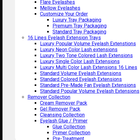
Flare Eyelashes
Mellow Eyelashes
Customize Your Order
Luxury Tray Packaging
Premium Tray Packaging
Standard Tray Packaging
16 Lines Eyelash Extension Trays
Luxury Popular Volume Eyelash Extenstions
Luxury Neon Color Lash extensions
Luxury Two Tone Colored Lash Extensions
Luxury Single Color Lash Extensions
Luxury Multi Color Lash Extensions 16 Lines
Standard Volume Eyelash Extensions
Standard Colored Eyelash Extensions
Standard Pre-Made Fan Eyelash Extensions
Standard Popular Volume Eyelash Extensions
Remover Collection
Cream Remover Pack
Gel Remover Pack
Cleansing Collection
Eyelash Glue / Primer
Glue Collection
Primer Collection
Pre-Treatment