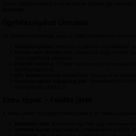
Fontos: a kifizetéseknél a Verde Casino előírhat egy minimális
munkanap.
Ügyfélszolgálati útmutató
Ha bármilyen problémája akad, az alábbi forgatókönyvekben az a
Elfelejtett jelszó:
Kattintson a „Jelszó visszaállítása” li
Bónusz nem aktiválódott:
Ellenőrizze, hogy a Verde Cas
is hozzáadhatják a bónuszt.
Kifizetés késése:
Először nézze meg a fiók tranzakciónap
ügyfélszolgálatnál.
KYC dokumentumok elutasítása:
Olvassa el az elutasít
Szerencsejáték-függőség jelei:
Használja a felelős já
végleges önkizárásra is.
Extra tippek – Felelős játék
A Verde Casino támogatja a felelős játékot. Az alábbi eszköz
Befizetési limit:
Állítson be napi, heti vagy havi maximáli
Játékidő-korlát:
Kapcsolja be a munkamenet-időzítőt, ame
Önkizárás:
Ha úgy érzi, hogy a játék káros hatással van 