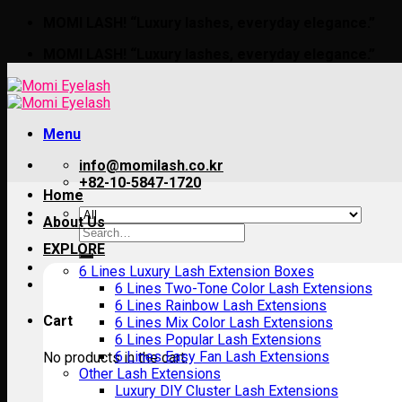
Skip
MOMI LASH! “Luxury lashes, everyday elegance.”
to
MOMI LASH! “Luxury lashes, everyday elegance.”
content
Menu
info@momilash.co.kr
+82-10-5847-1720
Home
About Us
Search
for:
EXPLORE
6 Lines Luxury Lash Extension Boxes
6 Lines Two-Tone Color Lash Extensions
6 Lines Rainbow Lash Extensions
Cart
6 Lines Mix Color Lash Extensions
6 Lines Popular Lash Extensions
6 Lines Easy Fan Lash Extensions
No products in the cart.
Other Lash Extensions
Luxury DIY Cluster Lash Extensions