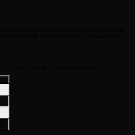
izetési tranzakciót további biztonsági rétegek (pl. 2FA) is
éllyel rendelkezik, fontos tudni, hogy az onnan származó
 táblázat összefoglalja a legfontosabb módokat:
j)