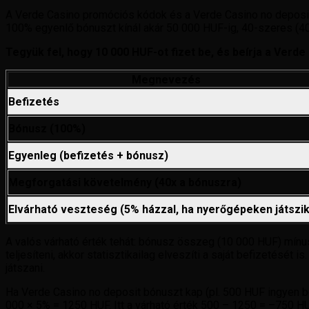
A Verde Casino promóciós kódok és a Verde Casino no deposit 
100% egyenlő bónuszt kínál akár 50 000 HUF-ig, 40-szeres (
Tegyük fel, hogy 10 000 HUF-ot fizet be, és beírja a Verd
Megnevezés
Befizetés
Bónusz (100%)
Egyenleg (befizetés + bónusz)
Megforgatási követelmény (40x a bónuszra)
Elvárható veszteség (5% házzal, ha nyerőgépeken játszik
A valós várható érték tehát: bónusz összeg (10 000 HUF) mínu
teljesíteni, akkor statisztikailag elveszíti a saját befizetésé
játszani.
Ha Verde Casino no deposit bónuszt kap (pl. 500 HUF ingyen 
000 × 5% = 1250 HUF. Itt a várható érték 500 – 1250 = –750 HU