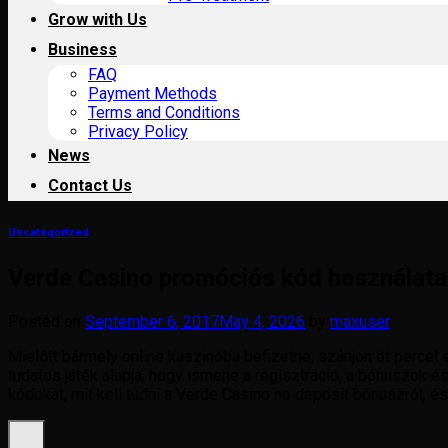
Grow with Us
Business
FAQ
Payment Methods
Terms and Conditions
Privacy Policy
News
Contact Us
Uncategorized
Verde Casino promóciós kód használata 
Posted on
September 6, 2017
May 4, 2026
by
maxuser
Mielőtt bármely online kaszinóba befizetne, szánjon öt percet 
tudatos játék alapja, hogy ismerje a regisztráció, a bónuszok 
kódokat, mit kell tudni a Verde Casino no deposit bónuszról, és