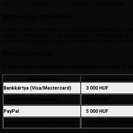
lehet kivenni, általában 10x-es nyeremény-megforgatással.
Biztonsági áttekintés
A Verde Casino komolyan veszi a játékosok biztonságát. A webold
védenek. A KYC eljárás során azonosítják a felhasználókat, am
nyeremények Magyarországon adókötelesek lehetnek – érdemes
Fizetési módok
A Verde Casino többféle fizetési lehetőséget kínál, hogy Ön 
Fizetési mód
Minimális befizetés
Bankkártya (Visa/Mastercard)
3 000 HUF
E-wallet (Skrill, Neteller)
2 000 HUF
PayPal
5 000 HUF
Kriptovaluta (Bitcoin, Ethereum)
0,001 BTC / 0,01 ETH