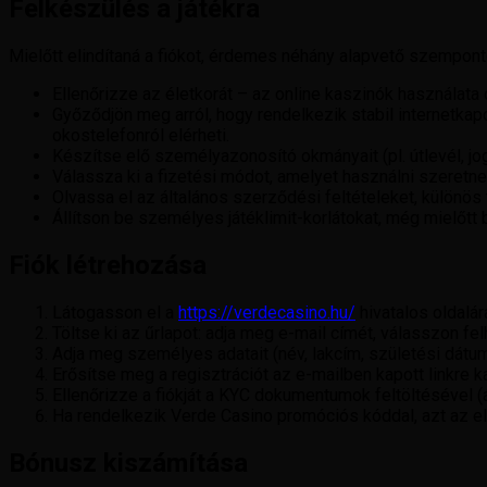
Felkészülés a játékra
Mielőtt elindítaná a fiókot, érdemes néhány alapvető szempont
Ellenőrizze az életkorát – az online kaszinók használata 
Győződjön meg arról, hogy rendelkezik stabil internetka
okostelefonról elérheti.
Készítse elő személyazonosító okmányait (pl. útlevél, jo
Válassza ki a fizetési módot, amelyet használni szeretne
Olvassa el az általános szerződési feltételeket, különös
Állítson be személyes játéklimit-korlátokat, még mielőtt
Fiók létrehozása
Látogasson el a
https://verdecasino.hu/
hivatalos oldalár
Töltse ki az űrlapot: adja meg e-mail címét, válasszon fe
Adja meg személyes adatait (név, lakcím, születési dátu
Erősítse meg a regisztrációt az e-mailben kapott linkre ka
Ellenőrizze a fiókját a KYC dokumentumok feltöltésével (
Ha rendelkezik Verde Casino promóciós kóddal, azt az els
Bónusz kiszámítása