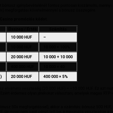
bónusz igénybevételénél fontos pontosan kiszámolni, mennyi a 
40x) megforgatási követelménnyel a bónusz összegére.
e Casino promóciós kódot.
Összeg / Érték
Számítás
10 000 HUF
–
10 000 HUF
10 000 × 100%
20 000 HUF
10 000 + 10 000
400 000 HUF
10 000 × 40
)
20 000 HUF
400 000 × 5%
sz elvárható veszteség (20 000 HUF) = –10 000 HUF. Ez azt muta
t is. Ezért érdemes olyan játékokat választani, amelyek magas RT
bónusz 50x megforgatással), akkor a számítás: bónusz 500 HUF,
F, de mivel nem saját pénzt tett be, a maximális vesztesége a b