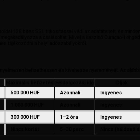
al 128 bites SSL titkosítással védi az adatátvitelt, és minden f
i megakadályozza a csalásokat. Mivel a kaszinó Curaçao-i enged
 tájékozódni a helyi adószabályokról.
kényelmesen befizethessen és kivehesse nyereményét. Az alábbi
Maximális befizetés
Feldolgozási idő
Díjak
500 000 HUF
Azonnali
Ingyenes
1 000 000 HUF
Azonnali
Ingyenes
300 000 HUF
1–2 óra
Ingyenes
Nincs korlát
5–30 perc
Nincs (hálózati dí