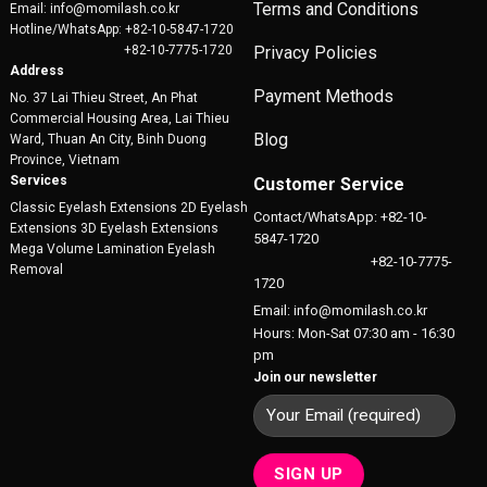
Terms and Conditions
Email: info@momilash.co.kr
Hotline/WhatsApp: +82-10-5847-1720
+82-10-7775-1720
Privacy Policies
Address
Payment Methods
No. 37 Lai Thieu Street, An Phat
Commercial Housing Area, Lai Thieu
Blog
Ward, Thuan An City, Binh Duong
Province, Vietnam
Services
Customer Service
Classic Eyelash Extensions 2D Eyelash
Contact/WhatsApp: +82-10-
Extensions 3D Eyelash Extensions
5847-1720
Mega Volume Lamination Eyelash
+82-10-7775-
Removal
1720
Email: info@momilash.co.kr
Hours: Mon-Sat 07:30 am - 16:30
pm
Join our newsletter