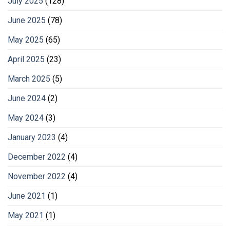
July 2025
(128)
June 2025
(78)
May 2025
(65)
April 2025
(23)
March 2025
(5)
June 2024
(2)
May 2024
(3)
January 2023
(4)
December 2022
(4)
November 2022
(4)
June 2021
(1)
May 2021
(1)