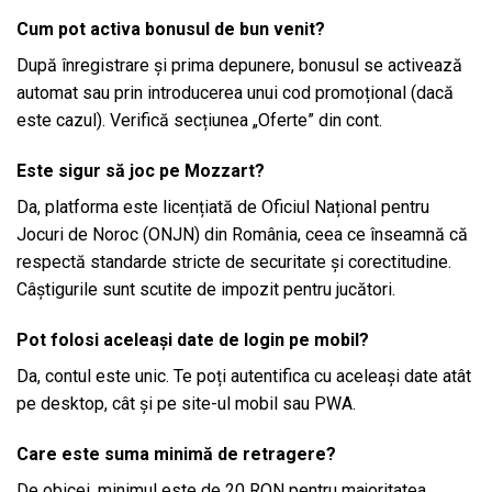
Cum pot activa bonusul de bun venit?
După înregistrare și prima depunere, bonusul se activează
automat sau prin introducerea unui cod promoțional (dacă
este cazul). Verifică secțiunea „Oferte” din cont.
Este sigur să joc pe Mozzart?
Da, platforma este licențiată de Oficiul Național pentru
Jocuri de Noroc (ONJN) din România, ceea ce înseamnă că
respectă standarde stricte de securitate și corectitudine.
Câștigurile sunt scutite de impozit pentru jucători.
Pot folosi aceleași date de login pe mobil?
Da, contul este unic. Te poți autentifica cu aceleași date atât
pe desktop, cât și pe site-ul mobil sau PWA.
Care este suma minimă de retragere?
De obicei, minimul este de 20 RON pentru majoritatea