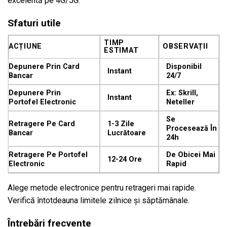
excelentă pe 4G/5G.
Sfaturi utile
TIMP
ACȚIUNE
OBSERVAȚII
ESTIMAT
Depunere Prin Card
Disponibil
Instant
Bancar
24/7
Depunere Prin
Ex: Skrill,
Instant
Portofel Electronic
Neteller
Se
Retragere Pe Card
1-3 Zile
Procesează În
Bancar
Lucrătoare
24h
Retragere Pe Portofel
De Obicei Mai
12-24 Ore
Electronic
Rapid
Alege metode electronice pentru retrageri mai rapide.
Verifică întotdeauna limitele zilnice și săptămânale.
Întrebări frecvente