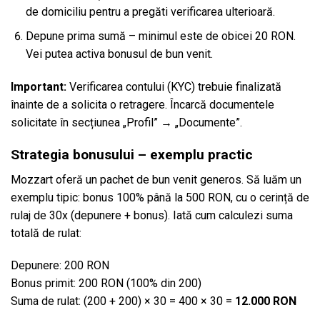
de domiciliu pentru a pregăti verificarea ulterioară.
Depune prima sumă – minimul este de obicei 20 RON.
Vei putea activa bonusul de bun venit.
Important:
Verificarea contului (KYC) trebuie finalizată
înainte de a solicita o retragere. Încarcă documentele
solicitate în secțiunea „Profil” → „Documente”.
Strategia bonusului – exemplu practic
Mozzart oferă un pachet de bun venit generos. Să luăm un
exemplu tipic: bonus 100% până la 500 RON, cu o cerință de
rulaj de 30x (depunere + bonus). Iată cum calculezi suma
totală de rulat:
Depunere: 200 RON
Bonus primit: 200 RON (100% din 200)
Suma de rulat: (200 + 200) × 30 = 400 × 30 =
12.000 RON