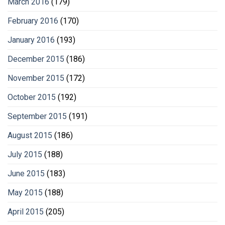
March 2016
(179)
February 2016
(170)
January 2016
(193)
December 2015
(186)
November 2015
(172)
October 2015
(192)
September 2015
(191)
August 2015
(186)
July 2015
(188)
June 2015
(183)
May 2015
(188)
April 2015
(205)