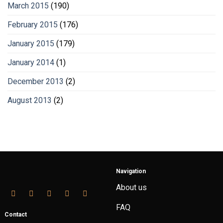
March 2015
(190)
February 2015
(176)
January 2015
(179)
January 2014
(1)
December 2013
(2)
August 2013
(2)
Navigation
About us
FAQ
Contact