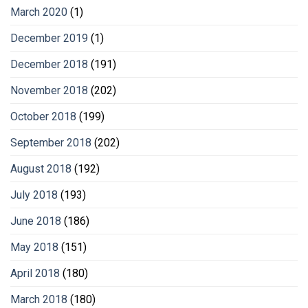
March 2020
(1)
December 2019
(1)
December 2018
(191)
November 2018
(202)
October 2018
(199)
September 2018
(202)
August 2018
(192)
July 2018
(193)
June 2018
(186)
May 2018
(151)
April 2018
(180)
March 2018
(180)