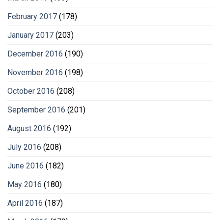
February 2017
(178)
January 2017
(203)
December 2016
(190)
November 2016
(198)
October 2016
(208)
September 2016
(201)
August 2016
(192)
July 2016
(208)
June 2016
(182)
May 2016
(180)
April 2016
(187)