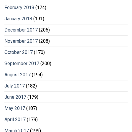
February 2018
(174)
January 2018
(191)
December 2017
(206)
November 2017
(208)
October 2017
(170)
September 2017
(200)
August 2017
(194)
July 2017
(182)
June 2017
(179)
May 2017
(187)
April 2017
(179)
March 2017
(199)