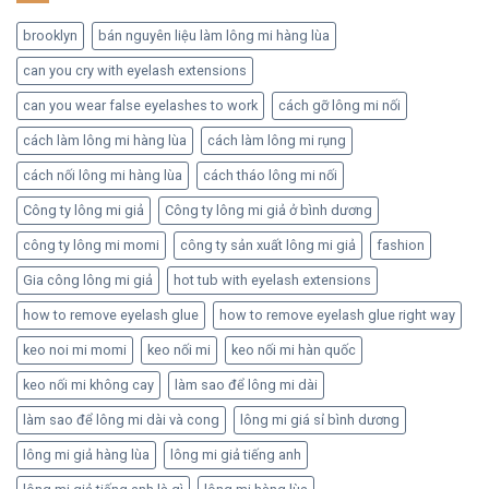
brooklyn
bán nguyên liệu làm lông mi hàng lùa
can you cry with eyelash extensions
can you wear false eyelashes to work
cách gỡ lông mi nối
cách làm lông mi hàng lùa
cách làm lông mi rụng
cách nối lông mi hàng lùa
cách tháo lông mi nối
Công ty lông mi giả
Công ty lông mi giả ở bình dương
công ty lông mi momi
công ty sản xuất lông mi giả
fashion
Gia công lông mi giả
hot tub with eyelash extensions
how to remove eyelash glue
how to remove eyelash glue right way
keo noi mi momi
keo nối mi
keo nối mi hàn quốc
keo nối mi không cay
làm sao để lông mi dài
làm sao để lông mi dài và cong
lông mi giá sỉ bình dương
lông mi giả hàng lùa
lông mi giả tiếng anh