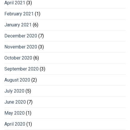
April 2021
(3)
February 2021
(1)
January 2021
(6)
December 2020
(7)
November 2020
(3)
October 2020
(6)
September 2020
(3)
August 2020
(2)
July 2020
(5)
June 2020
(7)
May 2020
(1)
April 2020
(1)