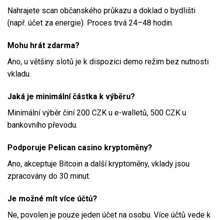
Nahrajete scan občanského průkazu a doklad o bydlišti
(např. účet za energie). Proces trvá 24–48 hodin.
Mohu hrát zdarma?
Ano, u většiny slotů je k dispozici demo režim bez nutnosti
vkladu.
Jaká je minimální částka k výběru?
Minimální výběr činí 200 CZK u e-walletů, 500 CZK u
bankovního převodu.
Podporuje Pelican casino kryptoměny?
Ano, akceptuje Bitcoin a další kryptoměny, vklady jsou
zpracovány do 30 minut.
Je možné mít více účtů?
Ne, povolen je pouze jeden účet na osobu. Více účtů vede k