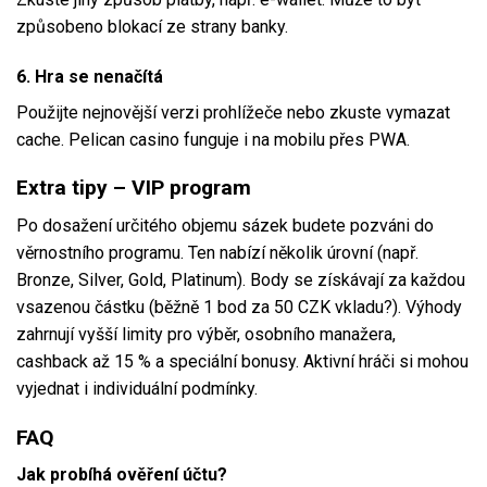
způsobeno blokací ze strany banky.
6. Hra se nenačítá
Použijte nejnovější verzi prohlížeče nebo zkuste vymazat
cache. Pelican casino funguje i na mobilu přes PWA.
Extra tipy – VIP program
Po dosažení určitého objemu sázek budete pozváni do
věrnostního programu. Ten nabízí několik úrovní (např.
Bronze, Silver, Gold, Platinum). Body se získávají za každou
vsazenou částku (běžně 1 bod za 50 CZK vkladu?). Výhody
zahrnují vyšší limity pro výběr, osobního manažera,
cashback až 15 % a speciální bonusy. Aktivní hráči si mohou
vyjednat i individuální podmínky.
FAQ
Jak probíhá ověření účtu?