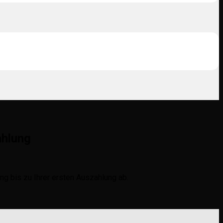
ahlung
ung bis zu Ihrer ersten Auszahlung ab.