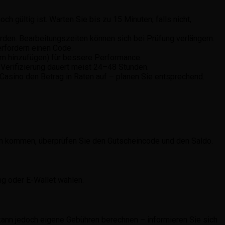
gültig ist. Warten Sie bis zu 15 Minuten; falls nicht,
en. Bearbeitungszeiten können sich bei Prüfung verlängern.
erfordern einen Code.
m hinzufügen) für bessere Performance.
 Verifizierung dauert meist 24–48 Stunden.
 Casino den Betrag in Raten auf – planen Sie entsprechend.
ngen kommen, überprüfen Sie den Gutscheincode und den Saldo.
g oder E-Wallet wählen.
kann jedoch eigene Gebühren berechnen – informieren Sie sich