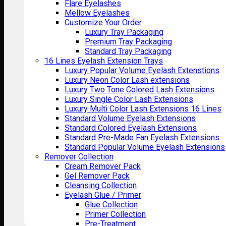
Flare Eyelashes
Mellow Eyelashes
Customize Your Order
Luxury Tray Packaging
Premium Tray Packaging
Standard Tray Packaging
16 Lines Eyelash Extension Trays
Luxury Popular Volume Eyelash Extenstions
Luxury Neon Color Lash extensions
Luxury Two Tone Colored Lash Extensions
Luxury Single Color Lash Extensions
Luxury Multi Color Lash Extensions 16 Lines
Standard Volume Eyelash Extensions
Standard Colored Eyelash Extensions
Standard Pre-Made Fan Eyelash Extensions
Standard Popular Volume Eyelash Extensions
Remover Collection
Cream Remover Pack
Gel Remover Pack
Cleansing Collection
Eyelash Glue / Primer
Glue Collection
Primer Collection
Pre-Treatment