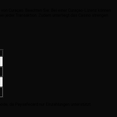
e von Curaçao. Beachten Sie: Bei einer Curaçao-Lizenz können
bei jeder Transaktion. Zudem unterliegt das Casino strengen
ode, da Paysafecard nur Einzahlungen unterstützt.