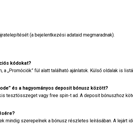
újratelepítését (a bejelentkezési adataid megmaradnak).
ciós kódokat?
a „Promóciók” fül alatt található ajánlatok. Külső oldalak is list
code” és a hagyományos deposit bónusz között?
 kis tesztösszeget vagy free spin-t ad. A deposit bónuszhoz kö
tésére?
ek mindig szerepelnek a bónusz részletes leírásában. A lejárt id