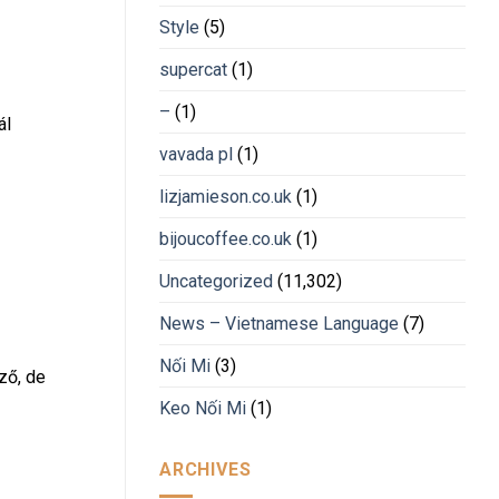
Style
(5)
supercat
(1)
–
(1)
ál
vavada pl
(1)
lizjamieson.co.uk
(1)
bijoucoffee.co.uk
(1)
Uncategorized
(11,302)
News – Vietnamese Language
(7)
Nối Mi
(3)
ző, de
Keo Nối Mi
(1)
ARCHIVES