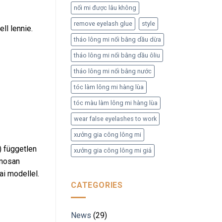
nối mi được lâu không
remove eyelash glue
style
ll lennie.
tháo lông mi nối bằng dầu dừa
tháo lông mi nối bằng dầu ôliu
tháo lông mi nối bằng nước
tóc làm lông mi hàng lùa
tóc màu làm lông mi hàng lùa
wear false eyelashes to work
xưởng gia công lông mi
) független
xưởng gia công lông mi giả
ánosan
i modellel.
CATEGORIES
News
(29)