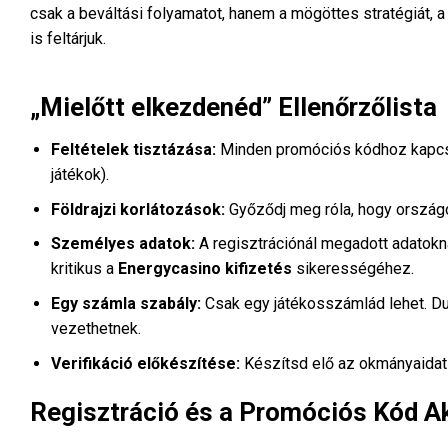
csak a beváltási folyamatot, hanem a mögöttes stratégiát, a 
is feltárjuk.
„Mielőtt elkezdenéd” Ellenőrzőlista
Feltételek tisztázása:
Minden promóciós kódhoz kapcsol
játékok).
Földrajzi korlátozások:
Győződj meg róla, hogy ország
Személyes adatok:
A regisztrációnál megadott adatokn
kritikus a
Energycasino kifizetés
sikerességéhez.
Egy számla szabály:
Csak egy játékosszámlád lehet. D
vezethetnek.
Verifikáció előkészítése:
Készítsd elő az okmányaidat (
Regisztráció és a Promóciós Kód A