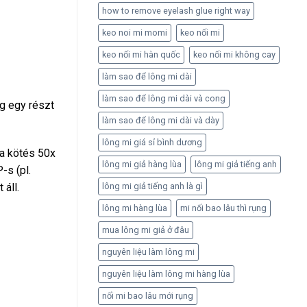
how to remove eyelash glue right way
keo noi mi momi
keo nối mi
keo nối mi hàn quốc
keo nối mi không cay
làm sao để lông mi dài
làm sao để lông mi dài và cong
ag egy részt
làm sao để lông mi dài và dày
lông mi giá sỉ bình dương
 a kötés 50x
lông mi giả hàng lùa
lông mi giả tiếng anh
-s (pl.
lông mi giả tiếng anh là gì
áll.
lông mi hàng lùa
mi nối bao lâu thì rụng
mua lông mi giả ở đâu
nguyên liệu làm lông mi
nguyên liệu làm lông mi hàng lùa
nối mi bao lâu mới rụng