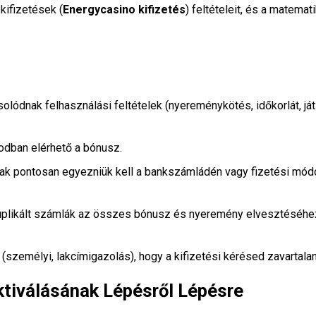
kifizetések (
Energycasino kifizetés
) feltételeit, és a matemati
ódnak felhasználási feltételek (nyereménykötés, időkorlát, já
odban elérhető a bónusz.
ak pontosan egyezniük kell a bankszámládén vagy fizetési mód
uplikált számlák az összes bónusz és nyeremény elvesztéséhe
személyi, lakcímigazolás), hogy a kifizetési kérésed zavartalan
ktiválásának Lépésről Lépésre