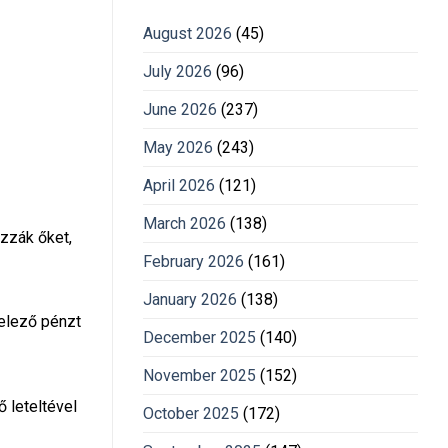
August 2026
(45)
July 2026
(96)
June 2026
(237)
May 2026
(243)
April 2026
(121)
March 2026
(138)
ázzák őket,
February 2026
(161)
January 2026
(138)
telező pénzt
December 2025
(140)
November 2025
(152)
ő leteltével
October 2025
(172)