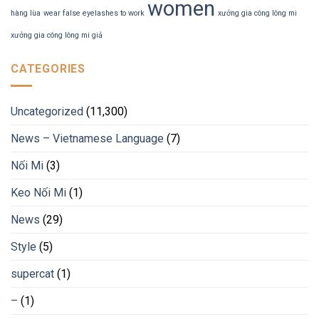
women
hàng lùa
wear false eyelashes to work
xưởng gia công lông mi
xưởng gia công lông mi giả
CATEGORIES
Uncategorized
(11,300)
News – Vietnamese Language
(7)
Nối Mi
(3)
Keo Nối Mi
(1)
News
(29)
Style
(5)
supercat
(1)
–
(1)