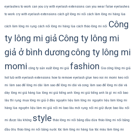
eyelashes to work
can you cry with eyelash extensions
can you wear false eyelashes
to work
cry with eyelash extensions
cách gỡ lông mi nối
cách làm lông mi hàng lùa
Công
cách làm lông mi rụng
cách nối lông mi hàng lùa
cách tháo lông mi nối
ty lông mi giả
Công ty lông mi
giả ở bình dương
công ty lông mi
momi
fashion
công ty sản xuất lông mi giả
Gia công lông mi giả
hot tub with eyelash extensions
how to remove eyelash glue
keo noi mi momi
keo nối
mi
làm sao để lông mi dài
làm sao để lông mi dài và cong
làm sao để lông mi dài và
dày
lông mi giả hàng lùa
lông mi giả tiếng anh
lông mi giả tiếng anh là gì
mi nối bao
lâu thì rụng
mua lông mi giả ở đâu
nguyên liệu làm lông mi
nguyên liệu làm lông mi
hàng lùa
nguyên liệu làm mi giả
nối mi bao lâu mới rụng
nối mi giữ được bao lâu
nối
style
mi được lâu không
tháo lông mi nối bằng dầu dừa
tháo lông mi nối bằng
dầu ôliu
tháo lông mi nối bằng nước
tóc làm lông mi hàng lùa
tóc màu làm lông mi