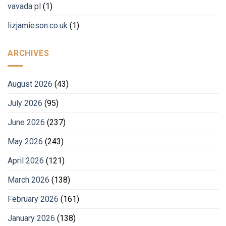
vavada pl
(1)
lizjamieson.co.uk
(1)
ARCHIVES
August 2026
(43)
July 2026
(95)
June 2026
(237)
May 2026
(243)
April 2026
(121)
March 2026
(138)
February 2026
(161)
January 2026
(138)