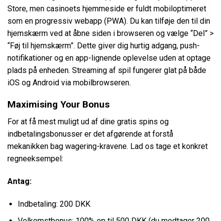
Store, men casinoets hjemmeside er fuldt mobiloptimeret
som en progressiv webapp (PWA). Du kan tilføje den til din
hjemskærm ved at åbne siden i browseren og vælge “Del” >
“Føj til hjemskærm”. Dette giver dig hurtig adgang, push-
notifikationer og en app-lignende oplevelse uden at optage
plads på enheden. Streaming af spil fungerer glat på både
iOS og Android via mobilbrowseren.
Maximising Your Bonus
For at få mest muligt ud af dine gratis spins og
indbetalingsbonusser er det afgørende at forstå
mekanikken bag wagering-kravene. Lad os tage et konkret
regneeksempel:
Antag:
Indbetaling: 200 DKK
Velkomstbonus: 100% op til 500 DKK (du modtager 200