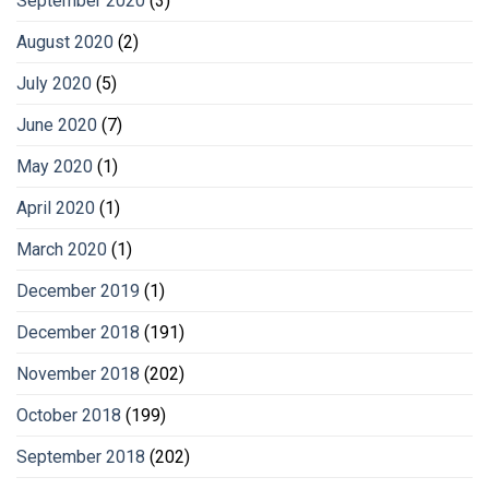
September 2020
(3)
August 2020
(2)
July 2020
(5)
June 2020
(7)
May 2020
(1)
April 2020
(1)
March 2020
(1)
December 2019
(1)
December 2018
(191)
November 2018
(202)
October 2018
(199)
September 2018
(202)