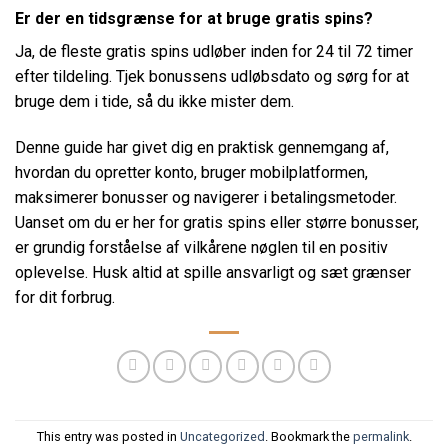
Er der en tidsgrænse for at bruge gratis spins?
Ja, de fleste gratis spins udløber inden for 24 til 72 timer
efter tildeling. Tjek bonussens udløbsdato og sørg for at
bruge dem i tide, så du ikke mister dem.
Denne guide har givet dig en praktisk gennemgang af,
hvordan du opretter konto, bruger mobilplatformen,
maksimerer bonusser og navigerer i betalingsmetoder.
Uanset om du er her for gratis spins eller større bonusser,
er grundig forståelse af vilkårene nøglen til en positiv
oplevelse. Husk altid at spille ansvarligt og sæt grænser
for dit forbrug.
This entry was posted in
Uncategorized
. Bookmark the
permalink
.