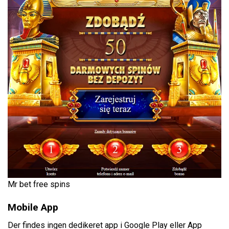
Mr bet free spins
Mobile App
Der findes ingen dedikeret app i Google Play eller App