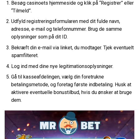
Besøg casinoets hjemmeside og klik på “Registrer” eller
“Tilmeld”.
Udfyld registreringsformularen med dit fulde navn,
adresse, e-mail og telefonnummer. Brug de samme
oplysninger som på dit ID.
Bekræft din e-mail via linket, du modtager. Tjek eventuelt
spamfilteret.
Log ind med dine nye legitimationsoplysninger.
Gå til kasseafdelingen, vælg din foretrukne
betalingsmetode, og foretag første indbetaling. Husk at
aktivere eventuelle bonustilbud, hvis du ønsker at bruge
dem.