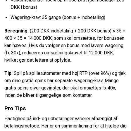
DKK i bonus)
Wagering-krav: 35 gange (bonus + indbetaling)
Beregning:
(200 DKK indbetaling + 200 DKK bonus) × 35 =
400 × 35 = 14.000 DKK, som skal omsættes, før bonussen
kan hæves. Hvis du vælger en bonus med lavere wagering
(fx 30x), reduceres omsætningskravet til 12.000 DKK,
hvilket gør det lettere at opfylde.
Tip:
Spil på spilleautomater med høj RTP (over 96%) og tjek,
om dine gratis spins har separate wagering-krav. Mange
gratis spins giver gevinster, der skal omsættes fx 40x,
inden de bliver tilgængelige som kontanter.
Pro Tips
Hastighed på ind- og udbetalinger varierer afhængigt af
betalingsmetode. Her er en sammenligning for at hjælpe dig