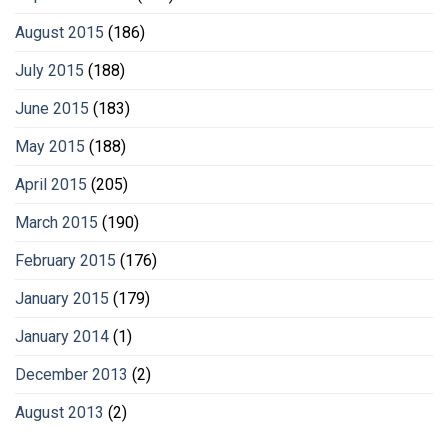
August 2015
(186)
July 2015
(188)
June 2015
(183)
May 2015
(188)
April 2015
(205)
March 2015
(190)
February 2015
(176)
January 2015
(179)
January 2014
(1)
December 2013
(2)
August 2013
(2)