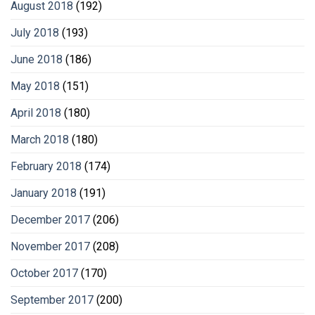
August 2018
(192)
July 2018
(193)
June 2018
(186)
May 2018
(151)
April 2018
(180)
March 2018
(180)
February 2018
(174)
January 2018
(191)
December 2017
(206)
November 2017
(208)
October 2017
(170)
September 2017
(200)