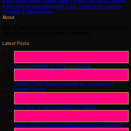
Spin Palace Online Casino Guide – From Sign-Up to Cashout
A Mostbet Bónuszmatematika Titkai: Teljes Körű Számítási
Útmutató & Hibaelhárítás
About
90% of customers want to be processed with their own brand
name. So we are always ready to meet that.
Latest Posts
06
Aug
Arctic bet Reddit og forum omdømme
06
Aug
Estratto Conto Bancario Digitale per la Verifica di
Legiano Casino
05
Aug
Best Time to Play Unlimluck Live Games
05
Aug
Energy casino Ügyfélszolgálati Minőség Vélemények