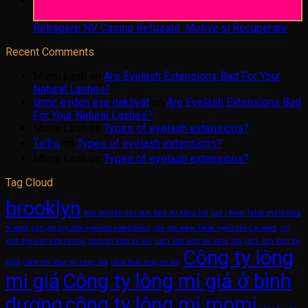
05
Aug
Retragere NV Casino Refuzată: Motive și Recuperare
Recent Comments
Momi Lash
on
Are Eyelash Extensions Bad For Your
Natural Lashes?
izmir evden eve nakliyat
on
Are Eyelash Extensions Bad
For Your Natural Lashes?
Momi Lash
on
Types of eyelash extensions?
โดจิน
on
Types of eyelash extensions?
Momi Lash
on
Types of eyelash extensions?
Tag Cloud
brooklyn
bán nguyên liệu làm lông mi hàng lùa
can i wear false eyelashes
to work
can you cry with eyelash extensions
can you wear false eyelashes to work
cry
with eyelash extensions
cách gỡ lông mi nối
cách làm lông mi hàng lùa
cách làm lông mi
Công ty lông
rụng
cách nối lông mi hàng lùa
cách tháo lông mi nối
mi giả
Công ty lông mi giả ở bình
dương
công ty lông mi momi