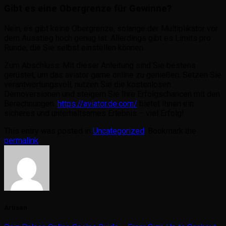
Gibt es eine Obergrenze für Gewinne?
Nein, es gibt keine Obergrenze, solange der Multiplikator vor
dem Ausstieg hoch genug ist. Allerdings gibt es Limits pro
Runde, die Sie selbst einstellen können.
Zum Abschluss: Mit dieser Anleitung sind Sie bestens
gerüstet, um das aviator game online zu genießen. Setzen Sie
verantwortungsvoll, nutzen Sie die kostenlosen
Demoversionen und steigern Sie Ihre Erfolgschancen mit den
Berechnungen.
https://aviator.de.com/
bietet Ihnen ein
sicheres und unterhaltsames Erlebnis – viel Erfolg!
This entry was posted in
Uncategorized
. Bookmark the
permalink
.
Artisan