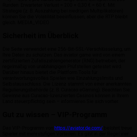
Runden: Erwarteter Verlust = 200 × 0,30 € = 60 €. Mit
Strategie (z. B. Auszahlung bei niedrigen Multiplikatoren)
können Sie die Volatilität beeinflussen, aber die RTP bleibt
gleich.
MEDIA_VIDEO
Sicherheit im Überblick
Die Seite verwendet eine 256-Bit-SSL-Verschlüsselung, um
Ihre Daten zu schützen. Das aviator game wird von einem
zertifizierten Zufallszahlengenerator (RNG) betrieben, der
regelmäßig von unabhängigen Prüfstellen getestet wird.
Darüber hinaus bietet die Plattform Tools für
verantwortungsvolles Spielen wie Einzahlungslimits und
Selbstausschluss. Die Lizenz stammt von einer anerkannten
Regulierungsbehörde (z. B. Curacao eGaming). Beachten Sie:
Gewinne aus Curacao-lizenzierten Casinos können in Ihrem
Land steuerpflichtig sein – informieren Sie sich vorher.
Gut zu wissen – VIP-Programm
Das VIP-Programm von
https://aviator.de.com/
belohnt treue
Spieler mit mehrstufigen Vorteilen. Es gibt in der Regel vier