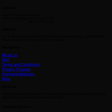
Contact
Email: info@momilash.co.kr
Hotline/WhatsApp: +82-10-5847-1720
+82-10-7775-1720
Address
No. 37 Lai Thieu Street, An Phat Commercial Housing Area, Lai Thieu Ward,
Thuan An City, Binh Duong Province, Vietnam
Navigation
About us
FAQ
Terms and Conditions
Privacy Policies
Payment Methods
Blog
Services
Classic Eyelash Extensions 2D Eyelash Extensions 3D Eyelash Extensions
Mega Volume Lamination Eyelash Removal
Customer Service