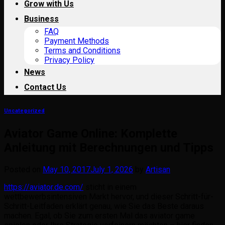
Grow with Us
Business
FAQ
Payment Methods
Terms and Conditions
Privacy Policy
News
Contact Us
Uncategorized
Aviator Game Online: Komplette
Anleitung mit Berechnungen und Tipps
Posted on
May 10, 2017
July 1, 2026
by
Artisan
https://aviator.de.com/
sticht in einem
wettbewerbsintensiven Markt hervor, und dieser Schritt-für-
Schritt-Leitfaden erklärt genau, wie Sie das Beste daraus
machen. Egal, ob Sie zum ersten Mal das aviator game