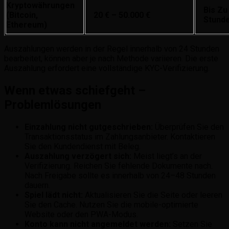
Kryptowährungen
Bis Zu
(Bitcoin,
20 € – 50.000 €
Stund
Ethereum)
Auszahlungen werden in der Regel innerhalb von 24 Stunden
bearbeitet, können aber je nach Methode variieren. Die erste
Auszahlung erfordert eine vollständige KYC-Verifizierung.
Wenn etwas schiefgeht –
Problemlösungen
Einzahlung nicht gutgeschrieben:
Überprüfen Sie den
Transaktionsstatus im Zahlungsanbieter. Kontaktieren
Sie den Kundendienst mit Beleg.
Auszahlung verzögert sich:
Meist liegt’s an der
Verifizierung. Reichen Sie fehlende Dokumente nach.
Nach Freigabe sollte es innerhalb von 24–48 Stunden
dauern.
Spiel lädt nicht:
Aktualisieren Sie die Seite oder leeren
Sie den Cache. Nutzen Sie die mobile-optimierte
Website oder den PWA-Modus.
Konto kann nicht angemeldet werden:
Setzen Sie