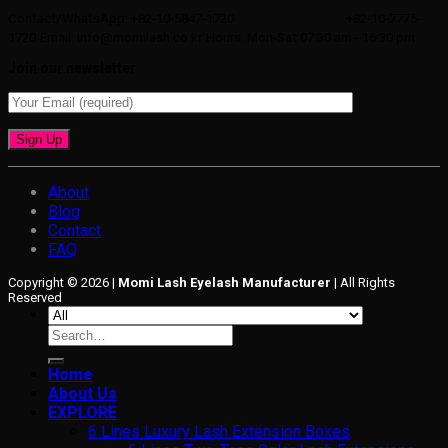
Contact/WhatsApp: +82-10-5847-1720
+82-10-7775-
1720
Email: info@momilash.co.kr
Hours: Mon-Sat 07:30 am - 16:30 pm
Join our newsletter
About
Blog
Contact
FAQ
Copyright © 2026 |
Momi Lash Eyelash Manufacturer
| All Rights
Reserved
Search
for:
Home
About Us
EXPLORE
6 Lines Luxury Lash Extension Boxes