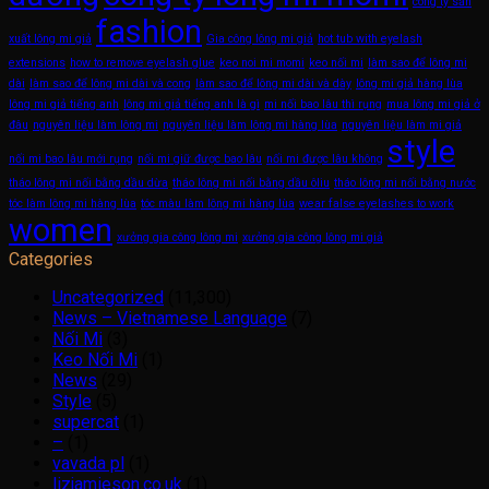
công ty sản
fashion
xuất lông mi giả
Gia công lông mi giả
hot tub with eyelash
extensions
how to remove eyelash glue
keo noi mi momi
keo nối mi
làm sao để lông mi
dài
làm sao để lông mi dài và cong
làm sao để lông mi dài và dày
lông mi giả hàng lùa
lông mi giả tiếng anh
lông mi giả tiếng anh là gì
mi nối bao lâu thì rụng
mua lông mi giả ở
đâu
nguyên liệu làm lông mi
nguyên liệu làm lông mi hàng lùa
nguyên liệu làm mi giả
style
nối mi bao lâu mới rụng
nối mi giữ được bao lâu
nối mi được lâu không
tháo lông mi nối bằng dầu dừa
tháo lông mi nối bằng dầu ôliu
tháo lông mi nối bằng nước
tóc làm lông mi hàng lùa
tóc màu làm lông mi hàng lùa
wear false eyelashes to work
women
xưởng gia công lông mi
xưởng gia công lông mi giả
Categories
Uncategorized
(11,300)
News – Vietnamese Language
(7)
Nối Mi
(3)
Keo Nối Mi
(1)
News
(29)
Style
(5)
supercat
(1)
–
(1)
vavada pl
(1)
lizjamieson.co.uk
(1)