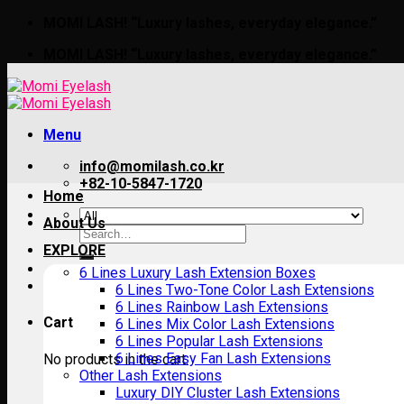
Skip
MOMI LASH! “Luxury lashes, everyday elegance.”
to
MOMI LASH! “Luxury lashes, everyday elegance.”
content
Menu
info@momilash.co.kr
+82-10-5847-1720
Home
About Us
Search
for:
EXPLORE
6 Lines Luxury Lash Extension Boxes
6 Lines Two-Tone Color Lash Extensions
6 Lines Rainbow Lash Extensions
Cart
6 Lines Mix Color Lash Extensions
6 Lines Popular Lash Extensions
6 Lines Easy Fan Lash Extensions
No products in the cart.
Other Lash Extensions
Luxury DIY Cluster Lash Extensions