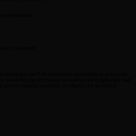
ne voorwaarden.
en’ in je account.
Dit whitepaper heeft de technische, wiskundige en praktische
es te kennen, transformeer je van een passieve gebruiker naar
 directe toegang, bookmark de officiële link en houd je