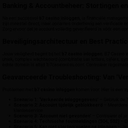
Banking & Accountbeheer: Stortingen e
Na een succesvol
b7 casino inloggen
, is financiële manageme
zijn meestal direct, maar opnames onderhevig aan verificatie e
Zorg ervoor dat je account volledig geverifieerd is vóór een 
Beveiligingsarchitectuur en Best Practi
Jouw veiligheid begint bij het
b7 casino inloggen
. B7 Casino 
uniek, complex wachtwoord (combinatie van letters, cijfers, sym
echte domein is altijd ‘b7casinonl.eu.com’. Controleer regelmati
Geavanceerde Troubleshooting: Van ‘Ve
Problemen met
b7 casino inloggen
komen voor. Hier is een 
Scenario 1: ‘Verkeerde inloggegevens’
– Gebruik de ‘
Scenario 2: Account tijdelijk geblokkeerd
– Meerdere m
klantenservice.
Scenario 3: ‘Account niet gevonden’
– Controleer of je
Scenario 4: Technische foutmeldingen (504, 502)
– Di
Scenario 5: Kan niet storten/spelen na inloggen
– Je 