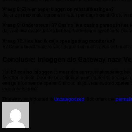
Vraag 8: Zijn er beperkingen op winstuitkeringen?
Ja, er zijn maximale opnamelimieten per dag/maand. Grote win
Vraag 9: Ondersteunt B7 Casino live casino games in het
Ja, veel live dealer-tafels hebben Nederlands sprekende dealer
Vraag 10: Hoe kan ik mijn speelgedrag monitoren?
B7 Casino biedt tooltjes voor depositielimieten, verliestimieten
Conclusie: Inloggen als Gateway naar V
Het
b7 casino inloggen
is meer dan een routinehandeling; het
facetten belicht. Door de beveiligingsmaatregelen te begrijpe
een geïnformeerde speler. Onthoud altijd: verantwoord spelen b
credentials privé.
This entry was posted in
Uncategorized
. Bookmark the
permali