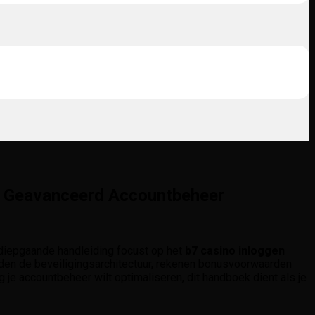
en Geavanceerd Accountbeheer
 diepgaande handleiding focust op het
b7 casino inloggen
leden de beveiligingsarchitectuur, rekenen bonusvoorwaarden
je accountbeheer wilt optimaliseren, dit handboek dient als je