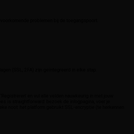
veelvoorkomende problemen bij de toegangspoort.
gen (SSL, 2FA) zijn geïntegreerd in elke stap.
 ‘Registreren’ en vul alle velden nauwkeurig in met jouw
es is straightforward: bezoek de inlogpagina, voer je
ieke noot: het platform gebruikt SSL-encryptie (te herkennen