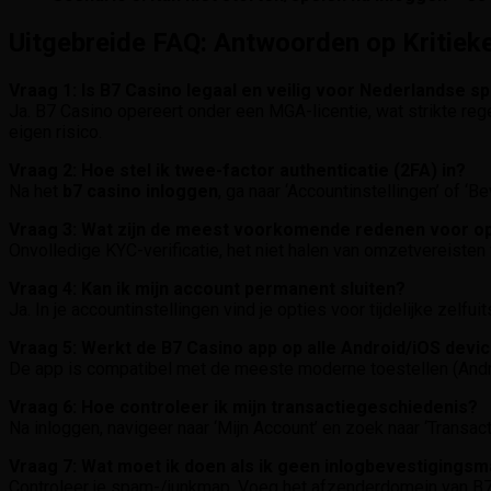
Uitgebreide FAQ: Antwoorden op Kritiek
Vraag 1: Is B7 Casino legaal en veilig voor Nederlandse s
Ja. B7 Casino opereert onder een MGA-licentie, wat strikte reg
eigen risico.
Vraag 2: Hoe stel ik twee-factor authenticatie (2FA) in?
Na het
b7 casino inloggen
, ga naar ‘Accountinstellingen’ of ‘
Vraag 3: Wat zijn de meest voorkomende redenen voor 
Onvolledige KYC-verificatie, het niet halen van omzetvereisten
Vraag 4: Kan ik mijn account permanent sluiten?
Ja. In je accountinstellingen vind je opties voor tijdelijke zel
Vraag 5: Werkt de B7 Casino app op alle Android/iOS devi
De app is compatibel met de meeste moderne toestellen (Android 
Vraag 6: Hoe controleer ik mijn transactiegeschiedenis?
Na inloggen, navigeer naar ‘Mijn Account’ en zoek naar ‘Transac
Vraag 7: Wat moet ik doen als ik geen inlogbevestigingsm
Controleer je spam-/junkmap. Voeg het afzenderdomein van B7 Ca