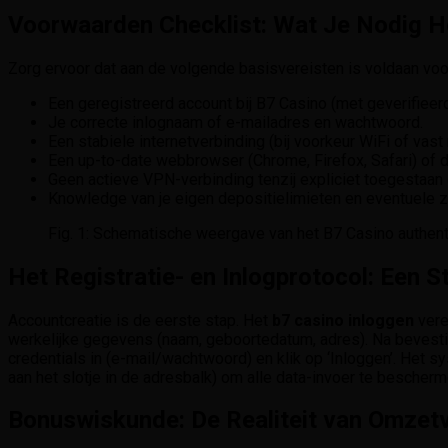
Voorwaarden Checklist: Wat Je Nodig 
Zorg ervoor dat aan de volgende basisvereisten is voldaan voo
Een geregistreerd account bij B7 Casino (met geverifieer
Je correcte inlognaam of e-mailadres en wachtwoord.
Een stabiele internetverbinding (bij voorkeur WiFi of vast
Een up-to-date webbrowser (Chrome, Firefox, Safari) of 
Geen actieve VPN-verbinding tenzij expliciet toegestaan 
Knowledge van je eigen depositielimieten en eventuele zel
Fig. 1: Schematische weergave van het B7 Casino authenti
Het Registratie- en Inlogprotocol: Een 
Accountcreatie is de eerste stap. Het
b7 casino inloggen
vere
werkelijke gegevens (naam, geboortedatum, adres). Na bevestigi
credentials in (e-mail/wachtwoord) en klik op ‘Inloggen’. Het s
aan het slotje in de adresbalk) om alle data-invoer te bescherm
Bonuswiskunde: De Realiteit van Omzet