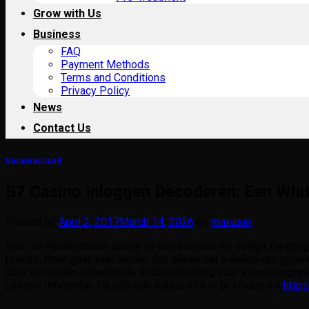
Grow with Us
Business
FAQ
Payment Methods
Terms and Conditions
Privacy Policy
News
Contact Us
Uncategorized
B7 Casino Inloggen Decoderen: Een Whit
Posted on
April 2, 2017
March 14, 2026
by
maxuser
Voor de Nederlandse speler is een soepele en veilige toegang
proces, maar gaat veel verder dan alleen het invullen van geg
door en bieden uitgebreide troubleshooting voor zowel beginne
ultieme referentie. De officiële inlogportal is te vinden via
https