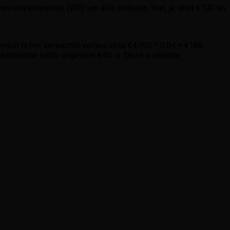
en omzetvereiste (WR) van 40x ontleden. Stel, je stort €100 en
zet is het verwachte verlies circa €4.000 * 0.04 = €160.
 resterende saldo ongeveer €40 is. Deze wiskunde