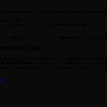
sten kunnen in schijven worden uitbetaald; raadpleeg de algeme
 Nederlands?
s en de interface is in het Nederlands na het inloggen.
 en sessietimers. Deze zijn in te stellen onder ‘Verantwoord Spel
erantwoord Spel
 is de start van een beveiligde en gecontroleerde speelsessie. 
n, de bonuswiskunde te doorzien en de troubleshooting-procedur
egint met een bewuste en veilige toegang tot je account. Voor de
nk
.