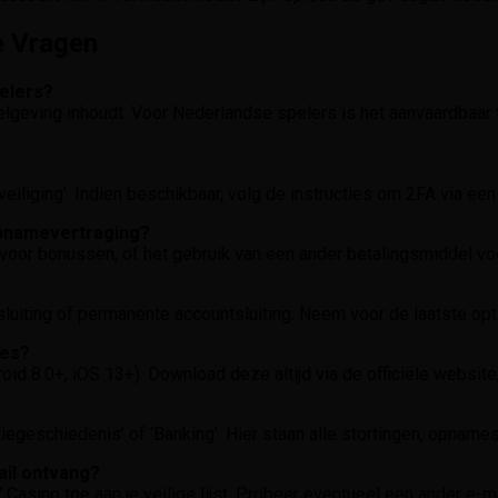
e Vragen
pelers?
elgeving inhoudt. Voor Nederlandse spelers is het aanvaardbaar 
Beveiliging’. Indien beschikbaar, volg de instructies om 2FA via ee
opnamevertraging?
 voor bonussen, of het gebruik van een ander betalingsmiddel vo
fuitsluiting of permanente accountsluiting. Neem voor de laatste op
ces?
8.0+, iOS 13+). Download deze altijd via de officiële website, n
tiegeschiedenis’ of ‘Banking’. Hier staan alle stortingen, opname
ail ontvang?
sino toe aan je veilige lijst. Probeer eventueel een ander e-mai