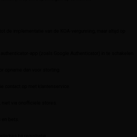
tot de implementatie van de KOA-vergunning, maar altijd op
n authenticator-app (zoals Google Authenticator) in te schakelen.
or opname dan voor storting.
tie contact op met klantenservice.
iet via onofficiële stores.
s en bets.
ladres bij registratie.