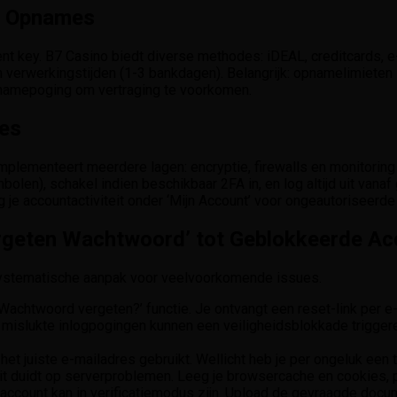
n Opnames
nt key. B7 Casino biedt diverse methodes: iDEAL, creditcards, e-w
n verwerkingstijden (1-3 bankdagen). Belangrijk: opnamelimieten
opnamepoging om vertraging te voorkomen.
ces
implementeert meerdere lagen: encryptie, firewalls en monitoring 
bolen), schakel indien beschikbaar 2FA in, en log altijd uit van
g je accountactiviteit onder ‘Mijn Account’ voor ongeautoriseerde
rgeten Wachtwoord’ tot Geblokkeerde Ac
systematische aanpak voor veelvoorkomende issues.
Wachtwoord vergeten?’ functie. Je ontvangt een reset-link per e-
islukte inlogpogingen kunnen een veiligheidsblokkade trigger
 het juiste e-mailadres gebruikt. Wellicht heb je per ongeluk ee
t duidt op serverproblemen. Leeg je browsercache en cookies, 
account kan in verificatiemodus zijn. Upload de gevraagde docu