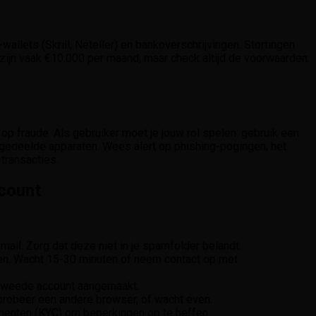
allets (Skrill, Neteller) en bankoverschrijvingen. Stortingen
 zijn vaak €10.000 per maand, maar check altijd de voorwaarden.
op fraude. Als gebruiker moet je jouw rol spelen: gebruik een
af gedeelde apparaten. Wees alert op phishing-pogingen; het
 transacties.
count
mail. Zorg dat deze niet in je spamfolder belandt.
en. Wacht 15-30 minuten of neem contact op met
n tweede account aangemaakt.
probeer een andere browser, of wacht even.
menten (KYC) om beperkingen op te heffen.