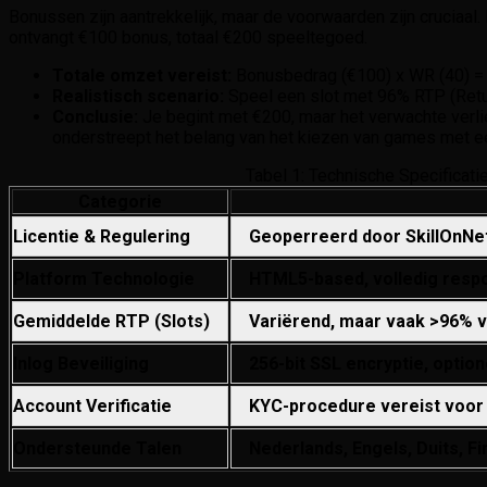
Bonussen zijn aantrekkelijk, maar de voorwaarden zijn cruciaa
ontvangt €100 bonus, totaal €200 speeltegoed.
Totale omzet vereist:
Bonusbedrag (€100) x WR (40) = 
Realistisch scenario:
Speel een slot met 96% RTP (Return
Conclusie:
Je begint met €200, maar het verwachte verl
onderstreept het belang van het kiezen van games met een
Tabel 1: Technische Specificat
Categorie
Licentie & Regulering
Geoperreerd door SkillOnNet 
Platform Technologie
HTML5-based, volledig respo
Gemiddelde RTP (Slots)
Variërend, maar vaak >96% v
Inlog Beveiliging
256-bit SSL encryptie, option
Account Verificatie
KYC-procedure vereist voor 
Ondersteunde Talen
Nederlands, Engels, Duits, Fi