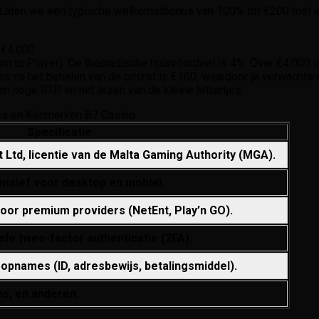
l. Laten we een typische welkomstbonus van 100% tot €200 met e
€4.000.
 to Player). De theoretische huisvoordeel is 4%. Over €4.000 om
ies na het behalen van de omzet is €160, waardoor je verwachte
 hoge RTP en het lezen van de kleine lettertjes.
ies en Kenmerken B7 Casino
Specificatie
Ltd, licentie van de Malta Gaming Authority (MGA).
nsief voor desktop en mobiel.
oor premium providers (NetEnt, Play’n GO).
ele twee-factor authenticatie (2FA).
opnames (ID, adresbewijs, betalingsmiddel).
ns, en anderen.