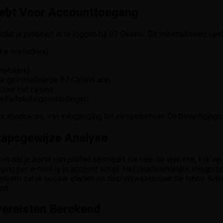
Hebt Voor Accounttoegang
rdat je probeert in te loggen bij B7 Casino. Dit minimaliseert 
d e-mailadres).
 netwerk).
de geïnstalleerde B7 Casino app.
door het casino.
fuitsluitingsinstellingen.
catieproces, van inlogpoging tot sessiebeheer. De beveiligingsla
Stapsgewijze Analyse
ist dat je eerst een profiel aanmaakt. Ga naar de website, klik op
ng per e-mail is je account actief. Het daadwerkelijke inlogproc
ysteem zal je sessie starten en doorverwijzen naar de lobby. Krit
en.
vereisten Berekend