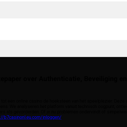
epaper over Authenticatie, Beveiliging 
 tot een online casino de hoeksteen van het speelplezier. Deze
evens. We analyseren het platform vanuit technisch oogpunt, ont
rs als gevorderden. Of je nu problemen ondervindt of simpelweg 
://b7casinonl.eu.com/inloggen/
.