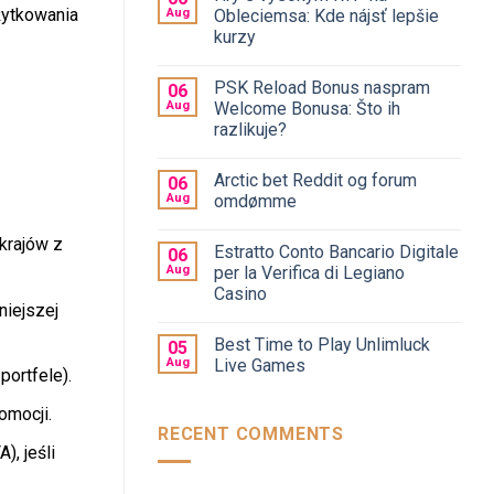
żytkowania
Aug
Obleciemsa: Kde nájsť lepšie
kurzy
PSK Reload Bonus naspram
06
Aug
Welcome Bonusa: Što ih
razlikuje?
Arctic bet Reddit og forum
06
Aug
omdømme
krajów z
Estratto Conto Bancario Digitale
06
Aug
per la Verifica di Legiano
Casino
niejszej
Best Time to Play Unlimluck
05
Aug
Live Games
ortfele).
omocji.
RECENT COMMENTS
), jeśli