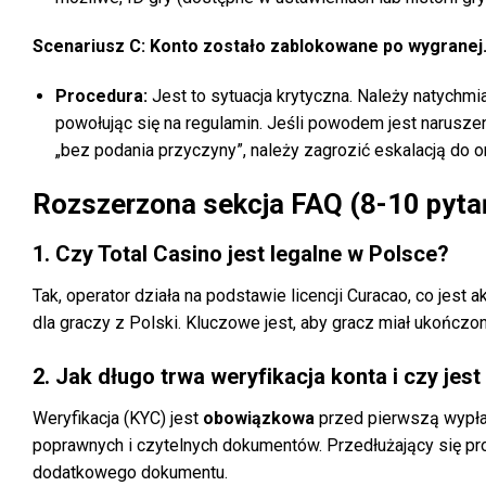
Scenariusz C: Konto zostało zablokowane po wygranej
Procedura:
Jest to sytuacja krytyczna. Należy natychmi
powołując się na regulamin. Jeśli powodem jest naruszenie
„bez podania przyczyny”, należy zagrozić eskalacją do 
Rozszerzona sekcja FAQ (8-10 pyta
1. Czy Total Casino jest legalne w Polsce?
Tak, operator działa na podstawie licencji Curacao, co je
dla graczy z Polski. Kluczowe jest, aby gracz miał ukończone 
2. Jak długo trwa weryfikacja konta i czy je
Weryfikacja (KYC) jest
obowiązkowa
przed pierwszą wypła
poprawnych i czytelnych dokumentów. Przedłużający się pr
dodatkowego dokumentu.