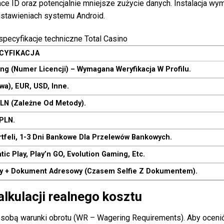
ce ID oraz potencjalnie mniejsze zużycie danych. Instalacja wy
ustawieniach systemu Android.
specyfikacje techniczne Total Casino
CYFIKACJA
g (numer Licencji) – Wymagana Weryfikacja W Profilu.
a), EUR, USD, Inne.
LN (zależne Od Metody).
 PLN.
rtfeli, 1-3 Dni Bankowe Dla Przelewów Bankowych.
ic Play, Play’n GO, Evolution Gaming, Etc.
y + Dokument Adresowy (czasem Selfie Z Dokumentem).
lkulacji realnego kosztu
a sobą warunki obrotu (WR – Wagering Requirements). Aby ocenić