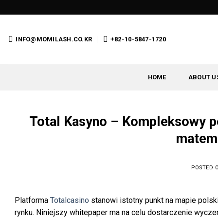
Skip
to
content
INFO@MOMILASH.CO.KR
+82-10-5847-1720
HOME
ABOUT U
Total Kasyno – Kompleksowy p
matema
POSTED 
Platforma
Totalcasino
stanowi istotny punkt na mapie pols
rynku. Niniejszy whitepaper ma na celu dostarczenie wyczer