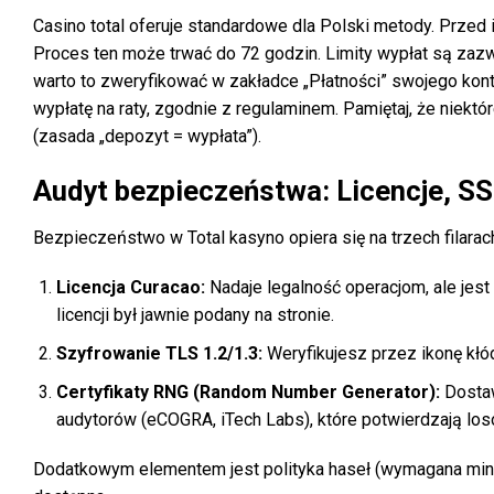
Casino total oferuje standardowe dla Polski metody. Przed 
Proces ten może trwać do 72 godzin. Limity wypłat są zaz
warto to zweryfikować w zakładce „Płatności” swojego kon
wypłatę na raty, zgodnie z regulaminem. Pamiętaj, że niekt
(zasada „depozyt = wypłata”).
Audyt bezpieczeństwa: Licencje, SS
Bezpieczeństwo w Total kasyno opiera się na trzech filarac
Licencja Curacao:
Nadaje legalność operacjom, ale jest 
licencji był jawnie podany na stronie.
Szyfrowanie TLS 1.2/1.3:
Weryfikujesz przez ikonę kłód
Certyfikaty RNG (Random Number Generator):
Dostaw
audytorów (eCOGRA, iTech Labs), które potwierdzają los
Dodatkowym elementem jest polityka haseł (wymagana minim