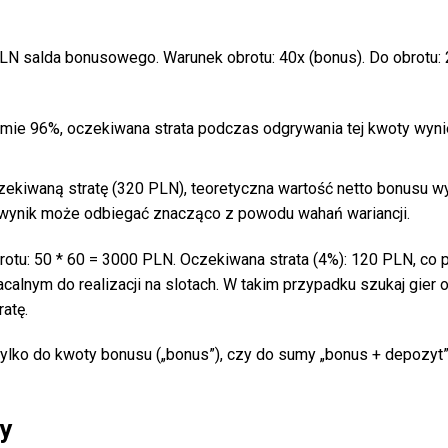
 salda bonusowego. Warunek obrotu: 40x (bonus). Do obrotu:
iomie 96%, oczekiwana strata podczas odgrywania tej kwoty wyn
kiwaną stratę (320 PLN), teoretyczna wartość netto bonusu w
 wynik może odbiegać znacząco z powodu wahań wariancji.
tu: 50 * 60 = 3000 PLN. Oczekiwana strata (4%): 120 PLN, co 
calnym do realizacji na slotach. W takim przypadku szukaj gier
ratę.
lko do kwoty bonusu („bonus”), czy do sumy „bonus + depozyt”
ty