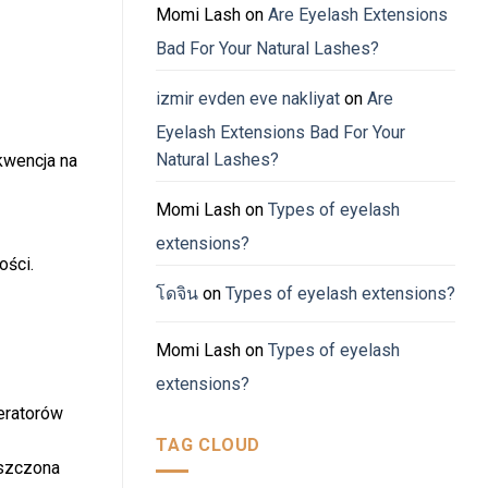
Momi Lash
on
Are Eyelash Extensions
Bad For Your Natural Lashes?
izmir evden eve nakliyat
on
Are
Eyelash Extensions Bad For Your
Natural Lashes?
wencja na
Momi Lash
on
Types of eyelash
extensions?
ości.
โดจิน
on
Types of eyelash extensions?
Momi Lash
on
Types of eyelash
extensions?
peratorów
TAG CLOUD
oszczona