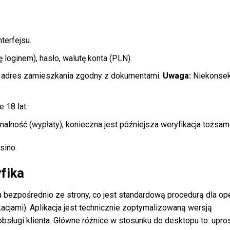
terfejsu.
loginem), hasło, walutę konta (PLN).
a, adres zamieszkania zgodny z dokumentami.
Uwaga:
Niekonsek
 18 lat.
alność (wypłaty), konieczna jest późniejsza weryfikacja tożsam
sino.
yfika
ia bezpośrednio ze strony, co jest standardową procedurą dla o
acjami). Aplikacja jest technicznie zoptymalizowaną wersją
 obsługi klienta. Główne różnice w stosunku do desktopu to: upr