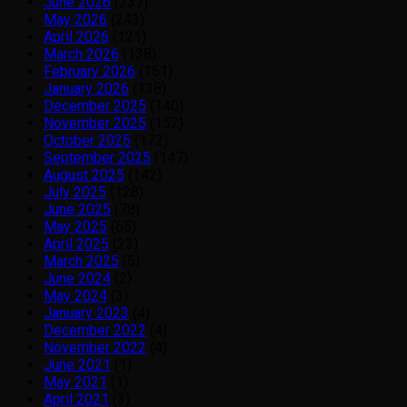
June 2026
(237)
May 2026
(243)
April 2026
(121)
March 2026
(138)
February 2026
(161)
January 2026
(138)
December 2025
(140)
November 2025
(152)
October 2025
(172)
September 2025
(147)
August 2025
(142)
July 2025
(128)
June 2025
(78)
May 2025
(65)
April 2025
(23)
March 2025
(5)
June 2024
(2)
May 2024
(3)
January 2023
(4)
December 2022
(4)
November 2022
(4)
June 2021
(1)
May 2021
(1)
April 2021
(3)