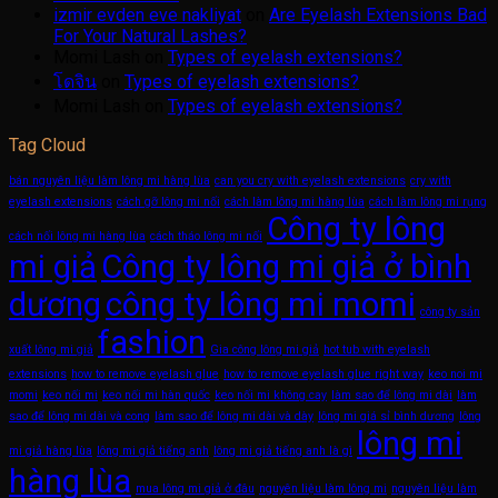
izmir evden eve nakliyat
on
Are Eyelash Extensions Bad
For Your Natural Lashes?
Momi Lash
on
Types of eyelash extensions?
โดจิน
on
Types of eyelash extensions?
Momi Lash
on
Types of eyelash extensions?
Tag Cloud
bán nguyên liệu làm lông mi hàng lùa
can you cry with eyelash extensions
cry with
eyelash extensions
cách gỡ lông mi nối
cách làm lông mi hàng lùa
cách làm lông mi rụng
Công ty lông
cách nối lông mi hàng lùa
cách tháo lông mi nối
mi giả
Công ty lông mi giả ở bình
dương
công ty lông mi momi
công ty sản
fashion
xuất lông mi giả
Gia công lông mi giả
hot tub with eyelash
extensions
how to remove eyelash glue
how to remove eyelash glue right way
keo noi mi
momi
keo nối mi
keo nối mi hàn quốc
keo nối mi không cay
làm sao để lông mi dài
làm
sao để lông mi dài và cong
làm sao để lông mi dài và dày
lông mi giá sỉ bình dương
lông
lông mi
mi giả hàng lùa
lông mi giả tiếng anh
lông mi giả tiếng anh là gì
hàng lùa
mua lông mi giả ở đâu
nguyên liệu làm lông mi
nguyên liệu làm