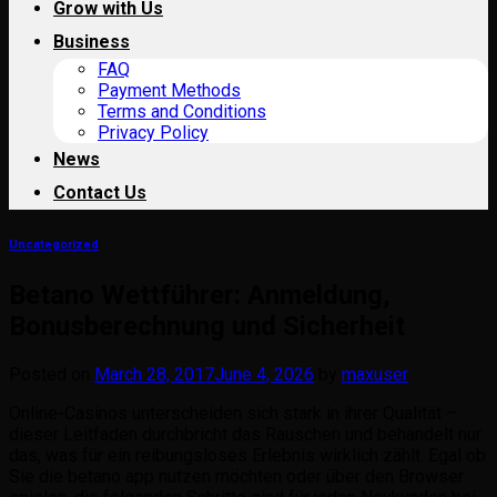
Grow with Us
Business
FAQ
Payment Methods
Terms and Conditions
Privacy Policy
News
Contact Us
Uncategorized
Betano Wettführer: Anmeldung,
Bonusberechnung und Sicherheit
Posted on
March 28, 2017
June 4, 2026
by
maxuser
Online-Casinos unterscheiden sich stark in ihrer Qualität –
dieser Leitfaden durchbricht das Rauschen und behandelt nur
das, was für ein reibungsloses Erlebnis wirklich zählt. Egal ob
Sie die betano app nutzen möchten oder über den Browser