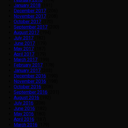
January 2018
(191)
December 2017
(206)
November 2017
(208)
October 2017
(170)
September 2017
(200)
August 2017
(194)
July 2017
(182)
June 2017
(179)
May 2017
(187)
April 2017
(179)
March 2017
(199)
February 2017
(178)
January 2017
(203)
December 2016
(190)
November 2016
(198)
October 2016
(208)
September 2016
(201)
August 2016
(192)
July 2016
(208)
June 2016
(182)
May 2016
(180)
April 2016
(187)
March 2016
(179)