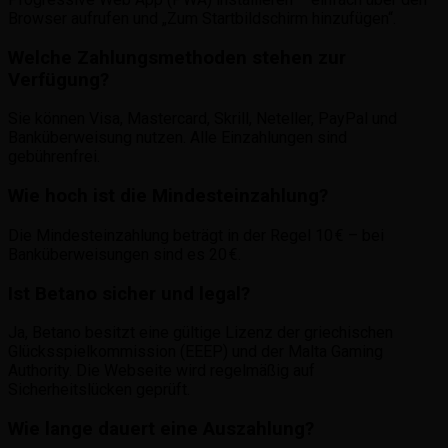
Browser aufrufen und „Zum Startbildschirm hinzufügen“.
Welche Zahlungsmethoden stehen zur
Verfügung?
Sie können Visa, Mastercard, Skrill, Neteller, PayPal und
Banküberweisung nutzen. Alle Einzahlungen sind
gebührenfrei.
Wie hoch ist die Mindesteinzahlung?
Die Mindesteinzahlung beträgt in der Regel 10 € – bei
Banküberweisungen sind es 20 €.
Ist Betano sicher und legal?
Ja, Betano besitzt eine gültige Lizenz der griechischen
Glücksspielkommission (EEEP) und der Malta Gaming
Authority. Die Webseite wird regelmäßig auf
Sicherheitslücken geprüft.
Wie lange dauert eine Auszahlung?