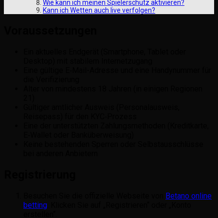
Wie kann ich meinen Spielerschutz aktivieren?
Kann ich Wetten auch live verfolgen?
Voraussetzungen
Ein aktuelles Endgerät (Smartphone, Tablet oder
Desktop) mit stabilem Internetzugang
Eine gültige E‑Mail-Adresse und eine Handynummer für
die Verifizierung
Alter von mindestens 18 Jahren (in einigen Regionen
21)
Gültiger amtlicher Ausweis (Personalausweis,
Reisepass) für den KYC‑Prozess
Eine der unterstützten Zahlungsmethoden (Kreditkarte,
E‑Wallet oder Banküberweisung)
Keine bestehenden Sperren oder Selbstausschlüsse
bei anderen Anbietern
Registrierung
Besuchen Sie die offizielle Webseite von
Betano online
betting
. Klicken Sie auf „Registrieren“ oder „Konto
erstellen“.