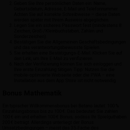
Geben Sie Ihre persönlichen Daten ein: Name,
Geburtsdatum, Adresse, E‑Mail und Telefonnummer.
Achten Sie auf korrekte Schreibweise – diese Daten
werden später mit Ihrem Ausweis abgeglichen.
Legen Sie ein sicheres Passwort fest (mindestens 8
Zeichen, Groß‑/Kleinbuchstaben, Zahlen und
Sonderzeichen).
Bestätigen Sie die Allgemeinen Geschäftsbedingungen
und das verantwortungsbewusste Spielen.
Sie erhalten eine Bestätigungs‑E‑Mail. Klicken Sie auf
den Link, um Ihre E‑Mail zu verifizieren.
Nach der Verifizierung können Sie sich einloggen und
Ihre erste Einzahlung tätigen. Tipp: Nutzen Sie die
mobile-optimierte Webseite oder die PWA – eine
Installation aus dem App Store ist nicht notwendig.
Bonus Mathematik
Ein typischer Willkommensbonus bei Betano lautet: 100 %
Einzahlungsbonus bis zu 100 €. Das bedeutet: Sie zahlen
100 € ein und erhalten 100 € Bonus, sodass Ihr Spielguthaben
200 € beträgt. Allerdings unterliegt der Bonus
Umsatzbedingungen – meist das 35‑Fache des