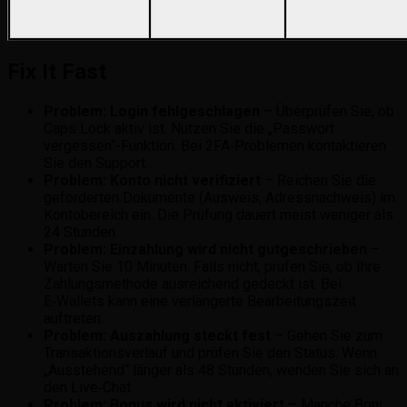
Fix It Fast
Problem: Login fehlgeschlagen
– Überprüfen Sie, ob
Caps Lock aktiv ist. Nutzen Sie die „Passwort
vergessen“-Funktion. Bei 2FA‑Problemen kontaktieren
Sie den Support.
Problem: Konto nicht verifiziert
– Reichen Sie die
geforderten Dokumente (Ausweis, Adressnachweis) im
Kontobereich ein. Die Prüfung dauert meist weniger als
24 Stunden.
Problem: Einzahlung wird nicht gutgeschrieben
–
Warten Sie 10 Minuten. Falls nicht, prüfen Sie, ob Ihre
Zahlungsmethode ausreichend gedeckt ist. Bei
E‑Wallets kann eine verlängerte Bearbeitungszeit
auftreten.
Problem: Auszahlung steckt fest
– Gehen Sie zum
Transaktionsverlauf und prüfen Sie den Status. Wenn
„Ausstehend“ länger als 48 Stunden, wenden Sie sich an
den Live‑Chat.
Problem: Bonus wird nicht aktiviert
– Manche Boni