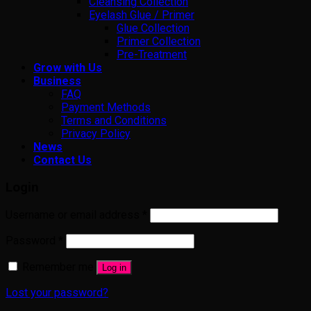
Cleansing Collection
Eyelash Glue / Primer
Glue Collection
Primer Collection
Pre-Treatment
Grow with Us
Business
FAQ
Payment Methods
Terms and Conditions
Privacy Policy
News
Contact Us
Login
Username or email address
*
Password
*
Remember me
Log in
Lost your password?