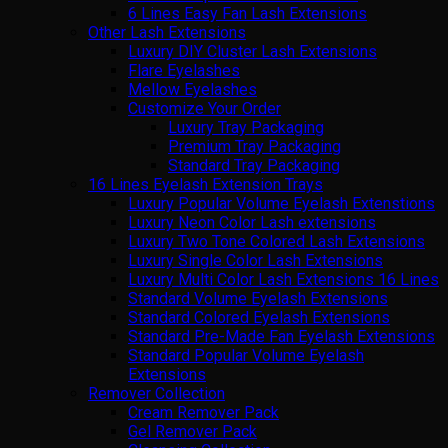
6 Lines Easy Fan Lash Extensions
Other Lash Extensions
Luxury DIY Cluster Lash Extensions
Flare Eyelashes
Mellow Eyelashes
Customize Your Order
Luxury Tray Packaging
Premium Tray Packaging
Standard Tray Packaging
16 Lines Eyelash Extension Trays
Luxury Popular Volume Eyelash Extenstions
Luxury Neon Color Lash extensions
Luxury Two Tone Colored Lash Extensions
Luxury Single Color Lash Extensions
Luxury Multi Color Lash Extensions 16 Lines
Standard Volume Eyelash Extensions
Standard Colored Eyelash Extensions
Standard Pre-Made Fan Eyelash Extensions
Standard Popular Volume Eyelash
Extensions
Remover Collection
Cream Remover Pack
Gel Remover Pack