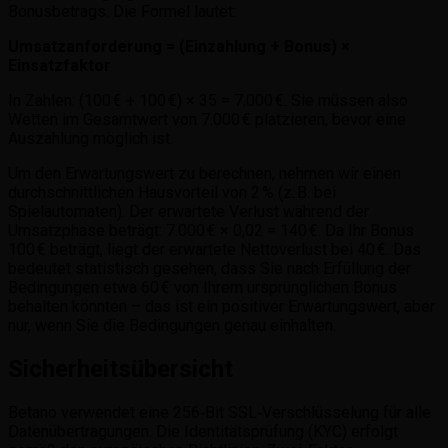
Bonusbetrags. Die Formel lautet:
Umsatzanforderung = (Einzahlung + Bonus) ×
Einsatzfaktor
In Zahlen: (100 € + 100 €) × 35 = 7.000 €. Sie müssen also
Wetten im Gesamtwert von 7.000 € platzieren, bevor eine
Auszahlung möglich ist.
Um den Erwartungswert zu berechnen, nehmen wir einen
durchschnittlichen Hausvorteil von 2 % (z. B. bei
Spielautomaten). Der erwartete Verlust während der
Umsatzphase beträgt: 7.000 € × 0,02 = 140 €. Da Ihr Bonus
100 € beträgt, liegt der erwartete Nettoverlust bei 40 €. Das
bedeutet statistisch gesehen, dass Sie nach Erfüllung der
Bedingungen etwa 60 € von Ihrem ursprünglichen Bonus
behalten könnten – das ist ein positiver Erwartungswert, aber
nur, wenn Sie die Bedingungen genau einhalten.
Sicherheitsübersicht
Betano verwendet eine 256‑Bit SSL‑Verschlüsselung für alle
Datenübertragungen. Die Identitätsprüfung (KYC) erfolgt