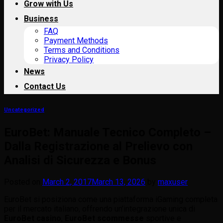
Grow with Us
Business
FAQ
Payment Methods
Terms and Conditions
Privacy Policy
News
Contact Us
Uncategorized
EuroBet: Manuale Tecnico Completo –
Dalla Registrazione al Prelievo con
Analisi di Sicurezza e Bonus
Posted on
March 2, 2017
March 13, 2026
by
maxuser
EuroBet si posiziona come una piattaforma iGaming completa
per il mercato italiano, offrendo un’integrazione unica di
EuroBet casino
,
EuroBet scommesse
sportive e