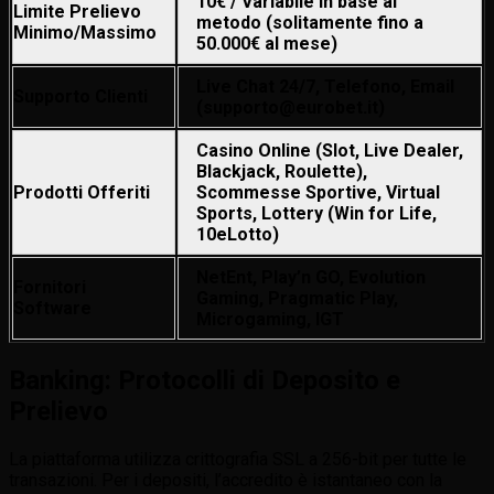
10€ / Variabile in base al
Limite Prelievo
metodo (solitamente fino a
Minimo/Massimo
50.000€ al mese)
Live Chat 24/7, Telefono, Email
Supporto Clienti
(supporto@eurobet.it)
Casino Online (Slot, Live Dealer,
Blackjack, Roulette),
Prodotti Offeriti
Scommesse Sportive, Virtual
Sports, Lottery (Win for Life,
10eLotto)
NetEnt, Play’n GO, Evolution
Fornitori
Gaming, Pragmatic Play,
Software
Microgaming, IGT
Banking: Protocolli di Deposito e
Prelievo
La piattaforma utilizza crittografia SSL a 256-bit per tutte le
transazioni. Per i depositi, l’accredito è istantaneo con la