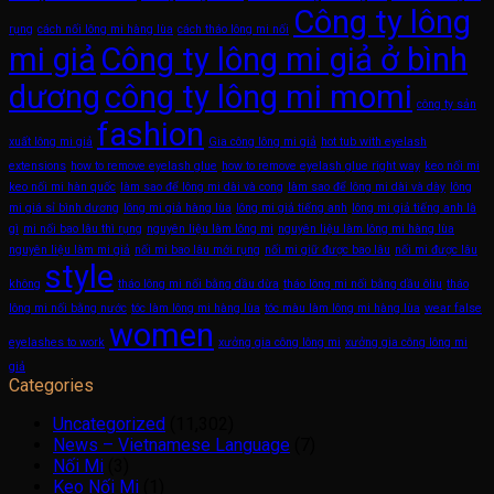
Công ty lông
rụng
cách nối lông mi hàng lùa
cách tháo lông mi nối
mi giả
Công ty lông mi giả ở bình
dương
công ty lông mi momi
công ty sản
fashion
xuất lông mi giả
Gia công lông mi giả
hot tub with eyelash
extensions
how to remove eyelash glue
how to remove eyelash glue right way
keo nối mi
keo nối mi hàn quốc
làm sao để lông mi dài và cong
làm sao để lông mi dài và dày
lông
mi giá sỉ bình dương
lông mi giả hàng lùa
lông mi giả tiếng anh
lông mi giả tiếng anh là
gì
mi nối bao lâu thì rụng
nguyên liệu làm lông mi
nguyên liệu làm lông mi hàng lùa
nguyên liệu làm mi giả
nối mi bao lâu mới rụng
nối mi giữ được bao lâu
nối mi được lâu
style
không
tháo lông mi nối bằng dầu dừa
tháo lông mi nối bằng dầu ôliu
tháo
lông mi nối bằng nước
tóc làm lông mi hàng lùa
tóc màu làm lông mi hàng lùa
wear false
women
eyelashes to work
xưởng gia công lông mi
xưởng gia công lông mi
giả
Categories
Uncategorized
(11,302)
News – Vietnamese Language
(7)
Nối Mi
(3)
Keo Nối Mi
(1)