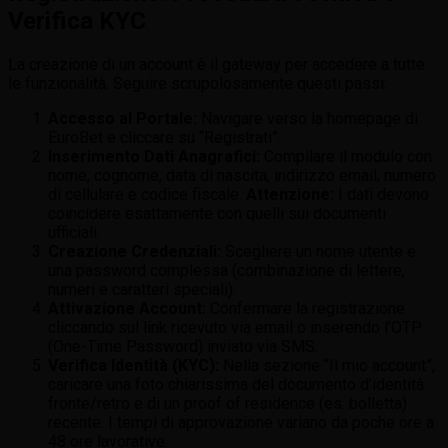
Verifica KYC
La creazione di un account è il gateway per accedere a tutte
le funzionalità. Seguire scrupolosamente questi passi:
Accesso al Portale:
Navigare verso la homepage di
EuroBet e cliccare su “Registrati”.
Inserimento Dati Anagrafici:
Compilare il modulo con
nome, cognome, data di nascita, indirizzo email, numero
di cellulare e codice fiscale.
Attenzione:
I dati devono
coincidere esattamente con quelli sui documenti
ufficiali.
Creazione Credenziali:
Scegliere un nome utente e
una password complessa (combinazione di lettere,
numeri e caratteri speciali).
Attivazione Account:
Confermare la registrazione
cliccando sul link ricevuto via email o inserendo l’OTP
(One-Time Password) inviato via SMS.
Verifica Identità (KYC):
Nella sezione “Il mio account”,
caricare una foto chiarissima del documento d’identità
fronte/retro e di un proof of residence (es. bolletta)
recente. I tempi di approvazione variano da poche ore a
48 ore lavorative.