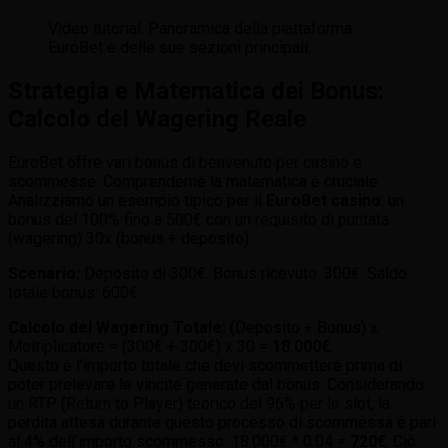
Video tutorial: Panoramica della piattaforma
EuroBet e delle sue sezioni principali.
Strategia e Matematica dei Bonus:
Calcolo del Wagering Reale
EuroBet offre vari bonus di benvenuto per casino e
scommesse. Comprenderne la matematica è cruciale.
Analizziamo un esempio tipico per il
EuroBet casino
: un
bonus del 100% fino a 500€ con un requisito di puntata
(wagering) 30x (bonus + deposito).
Scenario:
Deposito di 300€. Bonus ricevuto: 300€. Saldo
totale bonus: 600€.
Calcolo del Wagering Totale:
(Deposito + Bonus) x
Moltiplicatore = (300€ + 300€) x 30 =
18.000€
.
Questo è l’importo totale che devi scommettere prima di
poter prelevare le vincite generate dal bonus. Considerando
un RTP (Return to Player) teorico del 96% per le slot, la
perdita attesa durante questo processo di scommessa è pari
al 4% dell’importo scommesso: 18.000€ * 0.04 =
720€
. Ciò