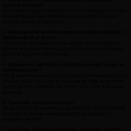
sportive e casino?
Sì, l’account è unico. Il saldo è condiviso, ma spesso i bonus
e le promozioni sono specifici per un prodotto. Controlla
sempre i Termini e Condizioni.
4. Cosa succede se interrompo una sessione durante il
playthrough di un bonus?
Il progresso del wagering viene salvato. Puoi riprendere a
giocare in qualsiasi momento, finché il bonus non è scaduto
(di solito 30 giorni dall’accredito).
5. Come viene calcolato il contributo al wagering per le
scommesse live?
Per le scommesse sportive, il contributo è tipicamente molto
inferiore (es. 5-10%). Una scommessa da 100€ su un evento
con quota 1.80 contribuirà per 100€ * 10% = 10€ al requisito
di puntata.
6. È possibile avere più account?
No. La politica “Un account per giocatore” è rigorosa. Violarla
comporta la chiusura immediata di tutti gli account e il
sequestro dei fondi.
7. Quali sono i limiti di puntata per i giochi live dealer?