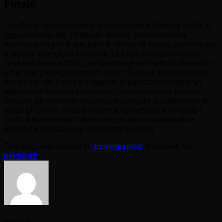
Finale
EuroBet si distingue come una piattaforma iGaming solida e
regolamentata per il mercato italiano, particolarmente
apprezzabile per la sua triplice offerta di casino, scommesse
e lotterie in un unico ambiente. La forza principale risiede
nella sua licenza ADM, che garantisce un livello di sicurezza
e fair play pari agli operatori storici. Tuttavia, la complessità
dei termini dei bonus e i requisiti di puntata richiedono un
approccio informato e calcolato. Questo manuale tecnico
fornisce gli strumenti analitici per navigare la piattaforma in
modo efficiente, massimizzare le opportunità e mitigare i
rischi, trasformando l’utente da giocatore occasionale a
operatore consapevole del proprio bankroll.
This entry was posted in
Uncategorized
. Bookmark the
permalink
.
maxuser