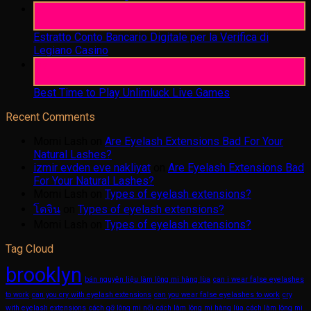
06
Aug
Estratto Conto Bancario Digitale per la Verifica di
Legiano Casino
05
Aug
Best Time to Play Unlimluck Live Games
Recent Comments
Momi Lash
on
Are Eyelash Extensions Bad For Your
Natural Lashes?
izmir evden eve nakliyat
on
Are Eyelash Extensions Bad
For Your Natural Lashes?
Momi Lash
on
Types of eyelash extensions?
โดจิน
on
Types of eyelash extensions?
Momi Lash
on
Types of eyelash extensions?
Tag Cloud
brooklyn
bán nguyên liệu làm lông mi hàng lùa
can i wear false eyelashes
to work
can you cry with eyelash extensions
can you wear false eyelashes to work
cry
with eyelash extensions
cách gỡ lông mi nối
cách làm lông mi hàng lùa
cách làm lông mi