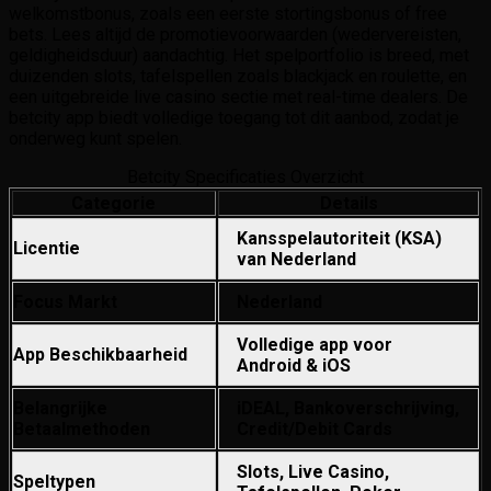
welkomstbonus, zoals een eerste stortingsbonus of free
bets. Lees altijd de promotievoorwaarden (wedervereisten,
geldigheidsduur) aandachtig. Het spelportfolio is breed, met
duizenden slots, tafelspellen zoals blackjack en roulette, en
een uitgebreide live casino sectie met real-time dealers. De
betcity app biedt volledige toegang tot dit aanbod, zodat je
onderweg kunt spelen.
Betcity Specificaties Overzicht
Categorie
Details
Kansspelautoriteit (KSA)
Licentie
van Nederland
Focus Markt
Nederland
Volledige app voor
App Beschikbaarheid
Android & iOS
Belangrijke
iDEAL, Bankoverschrijving,
Betaalmethoden
Credit/Debit Cards
Slots, Live Casino,
Speltypen