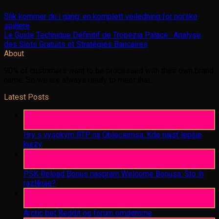
Slik kommer du i gang: en komplett veiledning for norske
spillere
Le Guide Technique Définitif de Tropezia Palace : Analyse
des Slots Gratuits et Stratégies Bancaires
About
90% of customers want to be processed with their own brand
name. So we are always ready to meet that.
Latest Posts
06
Aug
Hry s vysokým RTP na Obleciemsa: Kde nájsť lepšie
kurzy
06
Aug
PSK Reload Bonus naspram Welcome Bonusa: Što ih
razlikuje?
06
Aug
Arctic bet Reddit og forum omdømme