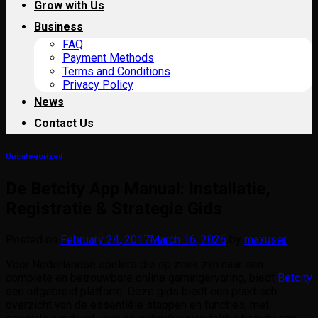
Grow with Us
Business
FAQ
Payment Methods
Terms and Conditions
Privacy Policy
News
Contact Us
Uncategorized
De Betcity App Manual: Installatie,
Registratie & Strategie Gids
Posted on
February 24, 2017
March 16, 2026
by
maxuser
Voor Nederlandse spelers die op zoek zijn naar een
complete en betrouwbare online gamingervaring, biedt
Betcity
een uitgebreid platform. Deze gids biedt een praktisch
overzicht van de essentiële stappen en functies, met