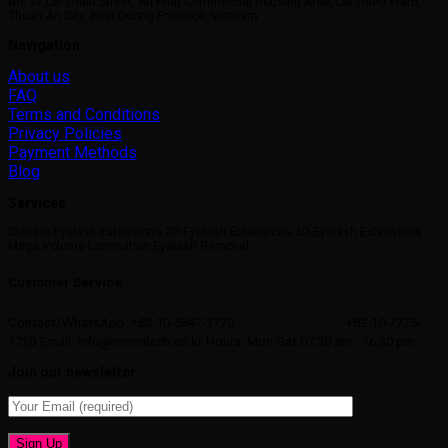
No. 37 Lai Thieu Street, An Phat Commercial Housing Area, Lai Thieu Ward,
Thuan An City, Binh Duong Province, Vietnam
Navigation
About us
FAQ
Terms and Conditions
Privacy Policies
Payment Methods
Blog
Services
Classic Eyelash Extensions 2D Eyelash Extensions 3D Eyelash Extensions
Mega Volume Lamination Eyelash Removal
Customer Service
Contact/WhatsApp: +82-10-5847-1720
+82-10-7775-
1720
Email: info@momilash.co.kr
Hours: Mon-Sat 07:30 am - 16:30 pm
Join our newsletter