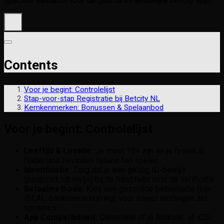
speciale aandacht voor de gebruiksvriendelijke betcity app.
Contents
Voor je begint: Controlelijst
Stap-voor-stap Registratie bij Betcity NL
Kernkenmerken: Bonussen & Spelaanbod
Voor je begint: Controlelijst
Leeftijd & Locatie:
Je moet 18+ zijn en je fysiek in
Nederland bevinden tijdens het spelen.
Identificatie:
Zorg dat je een geldig ID-bewijs
(paspoort, rijbewijs) bij de hand hebt voor de verificatie.
Betaalmethode:
Kies een geschikte betaaloptie (bijv.
iDEAL, bankoverschrijving) voor zowel stortingen als
opnames.
App Compatibiliteit:
Controleer of je Android- of iOS-