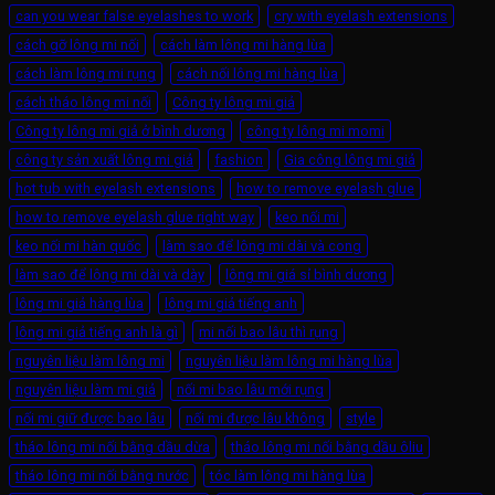
can you wear false eyelashes to work
cry with eyelash extensions
cách gỡ lông mi nối
cách làm lông mi hàng lùa
cách làm lông mi rụng
cách nối lông mi hàng lùa
cách tháo lông mi nối
Công ty lông mi giả
Công ty lông mi giả ở bình dương
công ty lông mi momi
công ty sản xuất lông mi giả
fashion
Gia công lông mi giả
hot tub with eyelash extensions
how to remove eyelash glue
how to remove eyelash glue right way
keo nối mi
keo nối mi hàn quốc
làm sao để lông mi dài và cong
làm sao để lông mi dài và dày
lông mi giá sỉ bình dương
lông mi giả hàng lùa
lông mi giả tiếng anh
lông mi giả tiếng anh là gì
mi nối bao lâu thì rụng
nguyên liệu làm lông mi
nguyên liệu làm lông mi hàng lùa
nguyên liệu làm mi giả
nối mi bao lâu mới rụng
nối mi giữ được bao lâu
nối mi được lâu không
style
tháo lông mi nối bằng dầu dừa
tháo lông mi nối bằng dầu ôliu
tháo lông mi nối bằng nước
tóc làm lông mi hàng lùa