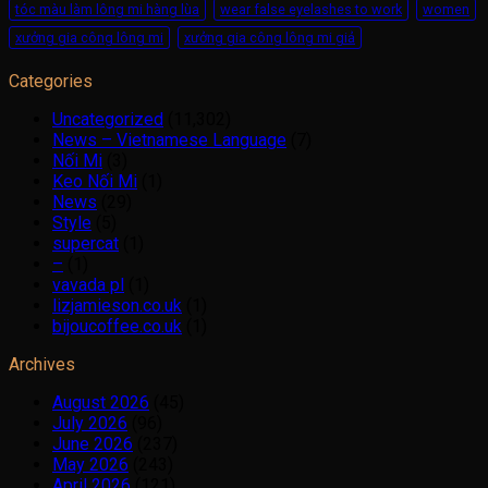
tóc màu làm lông mi hàng lùa
wear false eyelashes to work
women
xưởng gia công lông mi
xưởng gia công lông mi giả
Categories
Uncategorized
(11,302)
News – Vietnamese Language
(7)
Nối Mi
(3)
Keo Nối Mi
(1)
News
(29)
Style
(5)
supercat
(1)
–
(1)
vavada pl
(1)
lizjamieson.co.uk
(1)
bijoucoffee.co.uk
(1)
Archives
August 2026
(45)
July 2026
(96)
June 2026
(237)
May 2026
(243)
April 2026
(121)