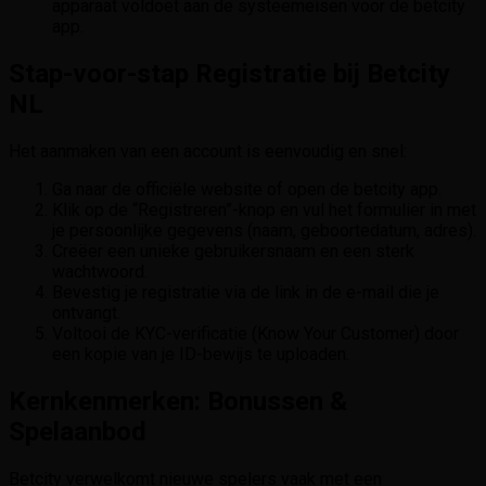
apparaat voldoet aan de systeemeisen voor de betcity
app.
Stap-voor-stap Registratie bij Betcity
NL
Het aanmaken van een account is eenvoudig en snel:
Ga naar de officiële website of open de betcity app.
Klik op de “Registreren”-knop en vul het formulier in met
je persoonlijke gegevens (naam, geboortedatum, adres).
Creëer een unieke gebruikersnaam en een sterk
wachtwoord.
Bevestig je registratie via de link in de e-mail die je
ontvangt.
Voltooi de KYC-verificatie (Know Your Customer) door
een kopie van je ID-bewijs te uploaden.
Kernkenmerken: Bonussen &
Spelaanbod
Betcity verwelkomt nieuwe spelers vaak met een