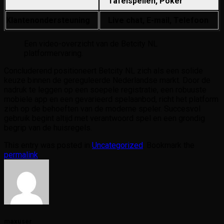
Tafelspellen, Poker
Klantenondersteuning
Live chat, E-mail, Telefoon
Een video-overzicht van de Betcity NL
platformervaring.
Concluderend positioneert Betcity NL zich als een solide
keuze binnen de gereguleerde Nederlandse markt. Door de
nadruk te leggen op een soepele registratie, een robuuste
mobiele app en een gevarieerd spelaanbod, richt het platform
zich op de behoeften van de moderne speler. Succesvol
gebruik begint altijd met verantwoord spel en een grondig
begrip van de huisregels.
This entry was posted in
Uncategorized
. Bookmark the
permalink
.
maxuser