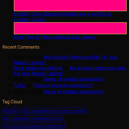
06
Aug
Estratto Conto Bancario Digitale per la Verifica di
Legiano Casino
05
Aug
Best Time to Play Unlimluck Live Games
Recent Comments
Momi Lash
on
Are Eyelash Extensions Bad For Your
Natural Lashes?
izmir evden eve nakliyat
on
Are Eyelash Extensions Bad
For Your Natural Lashes?
Momi Lash
on
Types of eyelash extensions?
โดจิน
on
Types of eyelash extensions?
Momi Lash
on
Types of eyelash extensions?
Tag Cloud
brooklyn
bán nguyên liệu làm lông mi hàng lùa
can i wear false eyelashes to work
can you cry with eyelash extensions