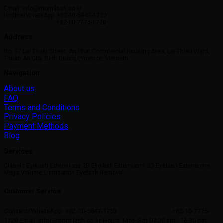
Email: info@momilash.co.kr
Hotline/WhatsApp: +82-10-5847-1720
+82-10-7775-1720
Address
No. 37 Lai Thieu Street, An Phat Commercial Housing Area, Lai Thieu Ward,
Thuan An City, Binh Duong Province, Vietnam
Navigation
About us
FAQ
Terms and Conditions
Privacy Policies
Payment Methods
Blog
Services
Classic Eyelash Extensions 2D Eyelash Extensions 3D Eyelash Extensions
Mega Volume Lamination Eyelash Removal
Customer Service
Contact/WhatsApp: +82-10-5847-1720
+82-10-7775-
1720
Email: info@momilash.co.kr
Hours: Mon-Sat 07:30 am - 16:30 pm