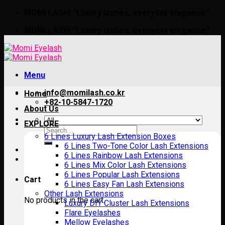
Skip
MOMI LASH! “Luxury lashes, everyday elegance.”
to
MOMI LASH! “Luxury lashes, everyday elegance.”
content
Menu
info@momilash.co.kr
Home
+82-10-5847-1720
About Us
EXPLORE
Search
6 Lines Luxury Lash Extension Boxes
for:
6 Lines Two-Tone Color Lash Extensions
6 Lines Rainbow Lash Extensions
6 Lines Mix Color Lash Extensions
6 Lines Popular Lash Extensions
Cart
6 Lines Easy Fan Lash Extensions
Other Lash Extensions
No products in the cart.
Luxury DIY Cluster Lash Extensions
Flare Eyelashes
Mellow Eyelashes