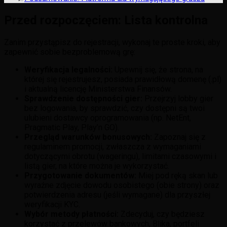
Przed rozpoczęciem: Lista kontrolna
Zanim przystąpisz do rejestracji, wykonaj te proste kroki, aby
zapewnić sobie bezproblemową grę:
Weryfikacja legalności:
Upewnij się, że strona, na
której się rejestrujesz, posiada prawidłową domenę (.pl)
i aktualną licencję Ministerstwa Finansów.
Sprawdzenie dostępności gier:
Przejrzyj lobby gier
bez logowania, by sprawdzić, czy dostępni są twoi
ulubieni dostawcy oprogramowania (np. NetEnt,
Pragmatic Play, Play’n GO).
Przegląd warunków bonusowych:
Zapoznaj się z
regulaminem promocji, zwłaszcza z wymaganiami
dotyczącymi obrotu (wageringu), limitami czasowymi i
listą gier, na które można je wykorzystać.
Przygotowanie dokumentów:
Miej pod ręką skan lub
wyraźne zdjęcie dowodu osobistego (obie strony) oraz
potwierdzenia adresu (jeśli wymagane) dla przyszłej
weryfikacji KYC.
Wybór metody płatności:
Zdecyduj, czy będziesz
korzystać z przelewów bankowych, Blika, portfeli