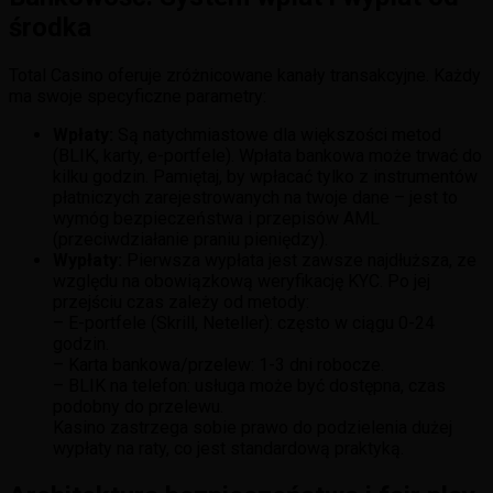
środka
Total Casino oferuje zróżnicowane kanały transakcyjne. Każdy
ma swoje specyficzne parametry:
Wpłaty:
Są natychmiastowe dla większości metod
(BLIK, karty, e-portfele). Wpłata bankowa może trwać do
kilku godzin. Pamiętaj, by wpłacać tylko z instrumentów
płatniczych zarejestrowanych na twoje dane – jest to
wymóg bezpieczeństwa i przepisów AML
(przeciwdziałanie praniu pieniędzy).
Wypłaty:
Pierwsza wypłata jest zawsze najdłuższa, ze
względu na obowiązkową weryfikację KYC. Po jej
przejściu czas zależy od metody:
– E-portfele (Skrill, Neteller): często w ciągu 0-24
godzin.
– Karta bankowa/przelew: 1-3 dni robocze.
– BLIK na telefon: usługa może być dostępna, czas
podobny do przelewu.
Kasino zastrzega sobie prawo do podzielenia dużej
wypłaty na raty, co jest standardową praktyką.