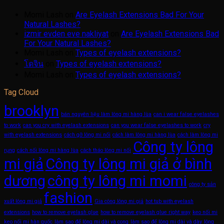
Momi Lash
on
Are Eyelash Extensions Bad For Your
Natural Lashes?
izmir evden eve nakliyat
on
Are Eyelash Extensions Bad
For Your Natural Lashes?
Momi Lash
on
Types of eyelash extensions?
โดจิน
on
Types of eyelash extensions?
Momi Lash
on
Types of eyelash extensions?
Tag Cloud
brooklyn
bán nguyên liệu làm lông mi hàng lùa
can i wear false eyelashes
to work
can you cry with eyelash extensions
can you wear false eyelashes to work
cry
with eyelash extensions
cách gỡ lông mi nối
cách làm lông mi hàng lùa
cách làm lông mi
Công ty lông
rụng
cách nối lông mi hàng lùa
cách tháo lông mi nối
mi giả
Công ty lông mi giả ở bình
dương
công ty lông mi momi
công ty sản
fashion
xuất lông mi giả
Gia công lông mi giả
hot tub with eyelash
extensions
how to remove eyelash glue
how to remove eyelash glue right way
keo nối mi
keo nối mi hàn quốc
làm sao để lông mi dài và cong
làm sao để lông mi dài và dày
lông