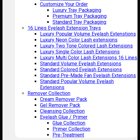
Customize Your Order
Luxury Tray Packaging
Premium Tray Packaging
Standard Tray Packaging
16 Lines Eyelash Extension Trays
Luxury Popular Volume Eyelash Extenstions
Luxury Neon Color Lash extensions
Luxury Two Tone Colored Lash Extensions
Luxury Single Color Lash Extensions
Luxury Multi Color Lash Extensions 16 Lines
Standard Volume Eyelash Extensions
Standard Colored Eyelash Extensions
Standard Pre-Made Fan Eyelash Extensions
Standard Popular Volume Eyelash
Extensions
Remover Collection
Cream Remover Pack
Gel Remover Pack
Cleansing Collection
Eyelash Glue / Primer
Glue Collection
Primer Collection
Pre-Treatment