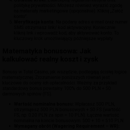
politykę prywatności. Możesz również wyrazić zgodę
na materiały marketingowe (opcjonalnie). Kliknij „Załóż
konto”.
Weryfikacja konta:
Na podany adres e-mail oraz numer
SMS otrzymasz link/ kod aktywacyjny. Koniecznie
kliknij link i wprowadź kod, aby aktywować konto. To
kluczowy krok umożliwiający późniejsze wypłaty.
Matematyka bonusowa: Jak
kalkulować realny koszt i zysk
Bonusy w Total Casino, jak wszędzie, podlegają ścisłej logice
matematycznej. Zrozumienie poniższych równań jest
kluczowe do oceny ich opłacalności. Weźmy za przykład
standardowy bonus powitalny 100% do 500 PLN + 50
darmowych spinów (FS).
Wartość nominalna bonusu:
Wpłacasz 500 PLN,
otrzymujesz 500 PLN bonusowych + 50 FS (wartość
FS, np. 0.20 PLN za spin = 10 PLN). Łączna wartość
nominalna na koncie bonusowym: 500 + 10 = 510 PLN.
Wymagany obrót (Wagering Requirement – WR):