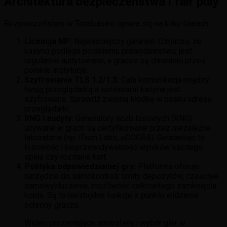
Architektura bezpieczeństwa i fair play
Bezpieczeństwo w Totalcasino opiera się na kilku filarach:
Licencja MF:
Najważniejszy gwarant. Oznacza, że
kasyno podlega polskiemu prawodawstwu, jest
regularnie audytowane, a gracze są chronieni przez
polskie instytucje.
Szyfrowanie TLS 1.2/1.3:
Cała komunikacja między
twoją przeglądarką a serwerami kasyna jest
szyfrowana. Sprawdź zieloną kłódkę w pasku adresu
przeglądarki.
RNG i audyty:
Generatory liczb losowych (RNG)
używane w grach są certyfikowane przez niezależne
laboratoria (np. iTech Labs, eCOGRA). Gwarantuje to
losowość i nieprzewidywalność wyników każdego
spina czy rozdania kart.
Polityka odpowiedzialnej gry:
Platforma oferuje
narzędzia do samokontroli: limity depozytów, czasowe
samowykluczenie, możliwość całkowitego zamknięcia
konta. Są to niezbędne funkcje z punktu widzenia
ochrony gracza.
Wideo prezentujące atmosferę i wybór gier w