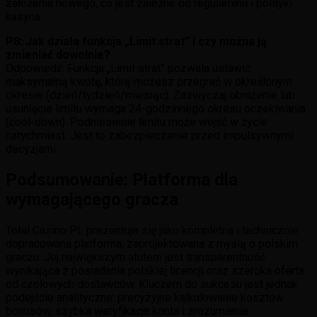
założenia nowego, co jest zależne od regulaminu i polityki
kasyna.
P8: Jak działa funkcja „Limit strat” i czy można ją
zmieniać dowolnie?
Odpowiedź: Funkcja „Limit strat” pozwala ustawić
maksymalną kwotę, którą możesz przegrać w określonym
okresie (dzień/tydzień/miesiąc). Zazwyczaj obniżenie lub
usunięcie limitu wymaga 24-godzinnego okresu oczekiwania
(cool-down). Podniesienie limitu może wejść w życie
natychmiast. Jest to zabezpieczenie przed impulsywnymi
decyzjami.
Podsumowanie: Platforma dla
wymagającego gracza
Total Casino PL prezentuje się jako kompletna i technicznie
dopracowana platforma, zaprojektowana z myślą o polskim
graczu. Jej największym atutem jest transparentność
wynikająca z posiadania polskiej licencji oraz szeroka oferta
od czołowych dostawców. Kluczem do sukcesu jest jednak
podejście analityczne: precyzyjne kalkulowanie kosztów
bonusów, szybka weryfikacja konta i zrozumienie