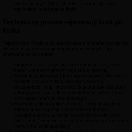
elektronicznych (Skrill, Neteller) czy kart. Sprawdź
minimalne i maksymalne limity.
Techniczny proces rejestracji krok po
kroku
Rejestracja w Totalcasino jest procesem zautomatyzowanym,
ale wymaga precyzyjnego wprowadzenia danych. Oto
szczegółowa procedura:
Inicjacja:
Kliknij przycisk „Zarejestruj się” lub „Załóż
konto” w prawym górnym rogu strony głównej.
Formularz pierwszy (dane podstawowe):
Wprowadź
dokładnie te same dane, które posiadasz w
dokumentach: imię i nazwisko, datę urodzenia (system
automatycznie weryfikuje pełnoletniość), adres e-mail
oraz numer telefonu komórkowego.
Formularz drugi (adres i login):
Podaj swój adres
zamieszkania zgodny z dowodem osobistym.
Następnie stwórz unikalną nazwę użytkownika oraz
silne hasło (zalecane: minimum 8 znaków, wielkie i małe
litery, cyfra, znak specjalny).
Ostatnie kroki:
Zaakceptuj regulamin kasyna oraz