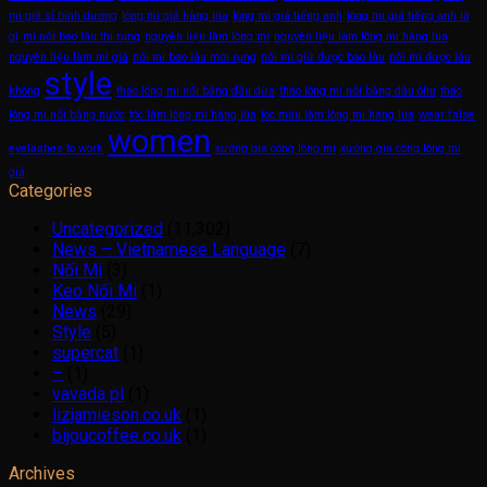
mi giá sỉ bình dương
lông mi giả hàng lùa
lông mi giả tiếng anh
lông mi giả tiếng anh là
gì
mi nối bao lâu thì rụng
nguyên liệu làm lông mi
nguyên liệu làm lông mi hàng lùa
nguyên liệu làm mi giả
nối mi bao lâu mới rụng
nối mi giữ được bao lâu
nối mi được lâu
style
không
tháo lông mi nối bằng dầu dừa
tháo lông mi nối bằng dầu ôliu
tháo
lông mi nối bằng nước
tóc làm lông mi hàng lùa
tóc màu làm lông mi hàng lùa
wear false
women
eyelashes to work
xưởng gia công lông mi
xưởng gia công lông mi
giả
Categories
Uncategorized
(11,302)
News – Vietnamese Language
(7)
Nối Mi
(3)
Keo Nối Mi
(1)
News
(29)
Style
(5)
supercat
(1)
–
(1)
vavada pl
(1)
lizjamieson.co.uk
(1)
bijoucoffee.co.uk
(1)
Archives