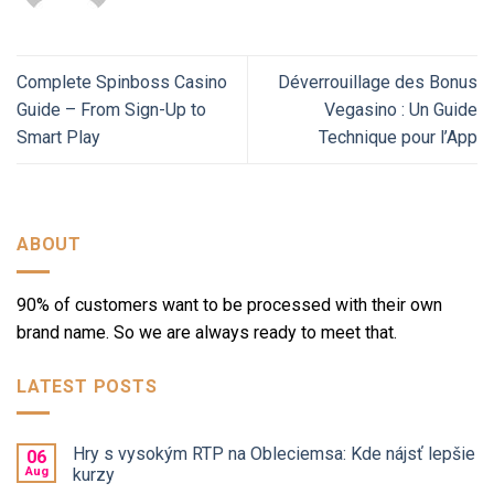
Complete Spinboss Casino
Déverrouillage des Bonus
Guide – From Sign-Up to
Vegasino : Un Guide
Smart Play
Technique pour l’App
ABOUT
90% of customers want to be processed with their own
brand name. So we are always ready to meet that.
LATEST POSTS
Hry s vysokým RTP na Obleciemsa: Kde nájsť lepšie
06
Aug
kurzy