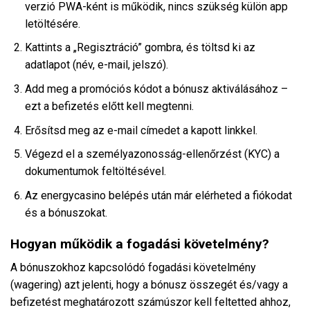
verzió PWA-ként is működik, nincs szükség külön app
letöltésére.
Kattints a „Regisztráció” gombra, és töltsd ki az
adatlapot (név, e-mail, jelszó).
Add meg a promóciós kódot a bónusz aktiválásához –
ezt a befizetés előtt kell megtenni.
Erősítsd meg az e-mail címedet a kapott linkkel.
Végezd el a személyazonosság-ellenőrzést (KYC) a
dokumentumok feltöltésével.
Az energycasino belépés után már elérheted a fiókodat
és a bónuszokat.
Hogyan működik a fogadási követelmény?
A bónuszokhoz kapcsolódó fogadási követelmény
(wagering) azt jelenti, hogy a bónusz összegét és/vagy a
befizetést meghatározott számúszor kell feltetted ahhoz,