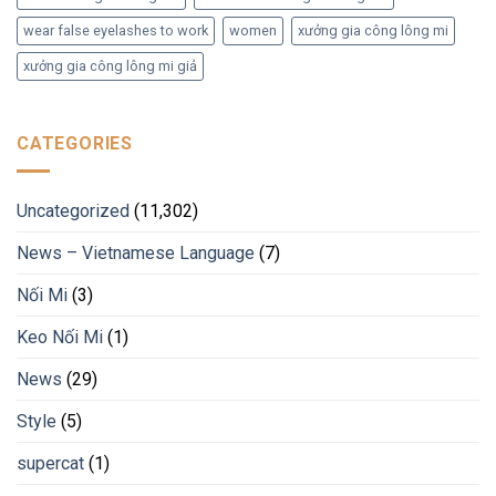
wear false eyelashes to work
women
xưởng gia công lông mi
xưởng gia công lông mi giả
CATEGORIES
Uncategorized
(11,302)
News – Vietnamese Language
(7)
Nối Mi
(3)
Keo Nối Mi
(1)
News
(29)
Style
(5)
supercat
(1)