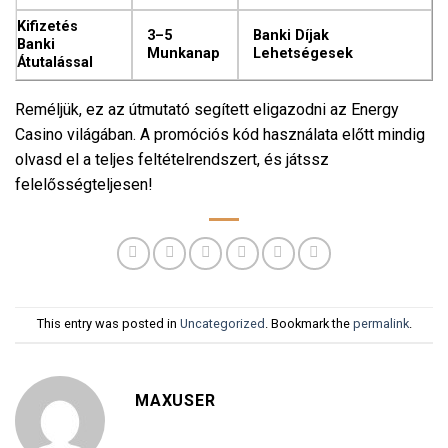
Kifizetés
3–5
Banki Díjak
Banki
Munkanap
Lehetségesek
Átutalással
Reméljük, ez az útmutató segített eligazodni az Energy
Casino világában. A promóciós kód használata előtt mindig
olvasd el a teljes feltételrendszert, és játssz
felelősségteljesen!
This entry was posted in
Uncategorized
. Bookmark the
permalink
.
MAXUSER