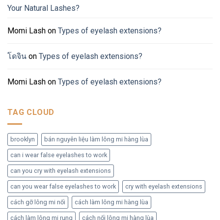
Your Natural Lashes?
Momi Lash
on
Types of eyelash extensions?
โดจิน
on
Types of eyelash extensions?
Momi Lash
on
Types of eyelash extensions?
TAG CLOUD
brooklyn
bán nguyên liệu làm lông mi hàng lùa
can i wear false eyelashes to work
can you cry with eyelash extensions
can you wear false eyelashes to work
cry with eyelash extensions
cách gỡ lông mi nối
cách làm lông mi hàng lùa
cách làm lông mi rụng
cách nối lông mi hàng lùa