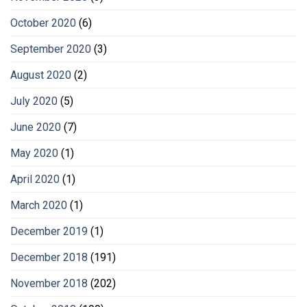
October 2020
(6)
September 2020
(3)
August 2020
(2)
July 2020
(5)
June 2020
(7)
May 2020
(1)
April 2020
(1)
March 2020
(1)
December 2019
(1)
December 2018
(191)
November 2018
(202)