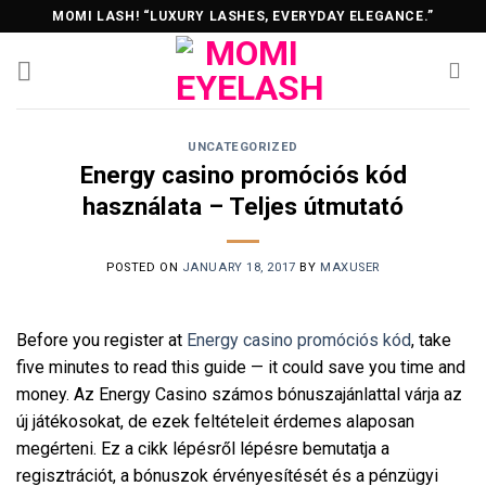
Skip
MOMI LASH! “LUXURY LASHES, EVERYDAY ELEGANCE.”
to
content
UNCATEGORIZED
Energy casino promóciós kód
használata – Teljes útmutató
POSTED ON
JANUARY 18, 2017
BY
MAXUSER
Before you register at
Energy casino promóciós kód
, take
five minutes to read this guide — it could save you time and
money. Az Energy Casino számos bónuszajánlattal várja az
új játékosokat, de ezek feltételeit érdemes alaposan
megérteni. Ez a cikk lépésről lépésre bemutatja a
regisztrációt, a bónuszok érvényesítését és a pénzügyi