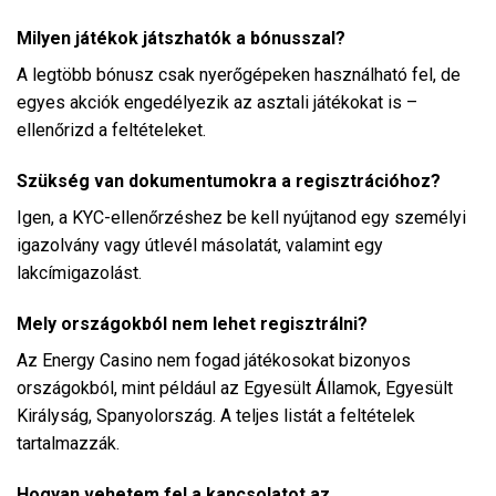
Milyen játékok játszhatók a bónusszal?
A legtöbb bónusz csak nyerőgépeken használható fel, de
egyes akciók engedélyezik az asztali játékokat is –
ellenőrizd a feltételeket.
Szükség van dokumentumokra a regisztrációhoz?
Igen, a KYC-ellenőrzéshez be kell nyújtanod egy személyi
igazolvány vagy útlevél másolatát, valamint egy
lakcímigazolást.
Mely országokból nem lehet regisztrálni?
Az Energy Casino nem fogad játékosokat bizonyos
országokból, mint például az Egyesült Államok, Egyesült
Királyság, Spanyolország. A teljes listát a feltételek
tartalmazzák.
Hogyan vehetem fel a kapcsolatot az