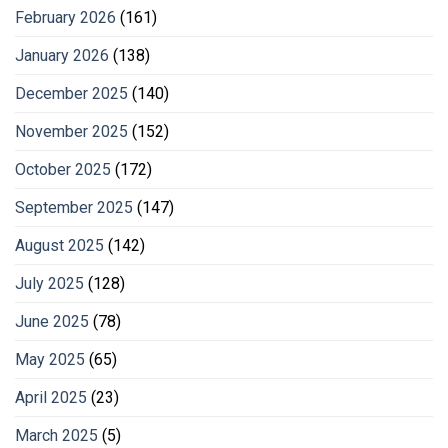
February 2026
(161)
January 2026
(138)
December 2025
(140)
November 2025
(152)
October 2025
(172)
September 2025
(147)
August 2025
(142)
July 2025
(128)
June 2025
(78)
May 2025
(65)
April 2025
(23)
March 2025
(5)