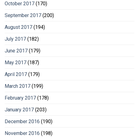
October 2017
(170)
September 2017
(200)
August 2017
(194)
July 2017
(182)
June 2017
(179)
May 2017
(187)
April 2017
(179)
March 2017
(199)
February 2017
(178)
January 2017
(203)
December 2016
(190)
November 2016
(198)