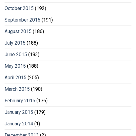
October 2015
(192)
September 2015
(191)
August 2015
(186)
July 2015
(188)
June 2015
(183)
May 2015
(188)
April 2015
(205)
March 2015
(190)
February 2015
(176)
January 2015
(179)
January 2014
(1)
December 2013
(2)