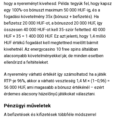
hogy a nyereményt kivehesd. Példa: tegyük fel, hogy kapsz
egy 100%-os bónuszt maximum 50 000 HUF-ig, és a
fogadási követelmény 35x (bónusz + befizetés). Ha
befizetsz 20 000 HUF-ot, a bónuszod 20 000 HUF, így
összesen 40 000 HUF-ot kell 35-ször feltetted: 40 000
HUF × 35 = 1 400 000 HUF. Ez azt jelenti, hogy 1,4 millió
HUF értékű fogadást kell megtettned mielőtt bármit
kivehetnél. Az energycasino 10 free spins általában
alacsonyabb követelményekkel jár, de minden esetben
ellenőrizd a feltételeket.
A nyeremény várható értékét így számolhatod: ha a játék
RTP-je 96%, akkor a várható veszteség 1,4 M × (1–0,96) =
56 000 HUF, ami magasabb a bónusz értékénél – ezért
érdemes alacsony házelőnyű játékokat választani.
Pénzügyi műveletek
A befizetések és kifizetések többféle módszerrel