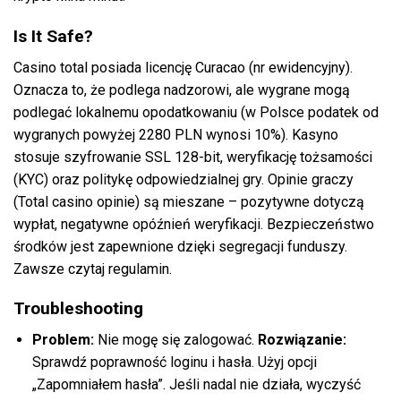
Is It Safe?
Casino total posiada licencję Curacao (nr ewidencyjny).
Oznacza to, że podlega nadzorowi, ale wygrane mogą
podlegać lokalnemu opodatkowaniu (w Polsce podatek od
wygranych powyżej 2280 PLN wynosi 10%). Kasyno
stosuje szyfrowanie SSL 128-bit, weryfikację tożsamości
(KYC) oraz politykę odpowiedzialnej gry. Opinie graczy
(Total casino opinie) są mieszane – pozytywne dotyczą
wypłat, negatywne opóźnień weryfikacji. Bezpieczeństwo
środków jest zapewnione dzięki segregacji funduszy.
Zawsze czytaj regulamin.
Troubleshooting
Problem:
Nie mogę się zalogować.
Rozwiązanie:
Sprawdź poprawność loginu i hasła. Użyj opcji
„Zapomniałem hasła”. Jeśli nadal nie działa, wyczyść