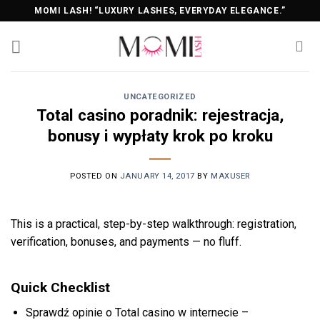
Skip
MOMI LASH! “LUXURY LASHES, EVERYDAY ELEGANCE.”
to
content
UNCATEGORIZED
Total casino poradnik: rejestracja,
bonusy i wypłaty krok po kroku
POSTED ON
JANUARY 14, 2017
BY
MAXUSER
This is a practical, step-by-step walkthrough: registration,
verification, bonuses, and payments — no fluff.
Quick Checklist
Sprawdź opinie o Total casino w internecie –