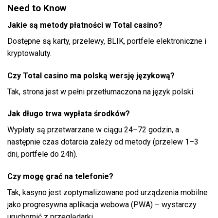
Need to Know
Jakie są metody płatności w Total casino?
Dostępne są karty, przelewy, BLIK, portfele elektroniczne i
kryptowaluty.
Czy Total casino ma polską wersję językową?
Tak, strona jest w pełni przetłumaczona na język polski.
Jak długo trwa wypłata środków?
Wypłaty są przetwarzane w ciągu 24–72 godzin, a
następnie czas dotarcia zależy od metody (przelew 1–3
dni, portfele do 24h).
Czy mogę grać na telefonie?
Tak, kasyno jest zoptymalizowane pod urządzenia mobilne
jako progresywna aplikacja webowa (PWA) – wystarczy
uruchomić z przeglądarki.