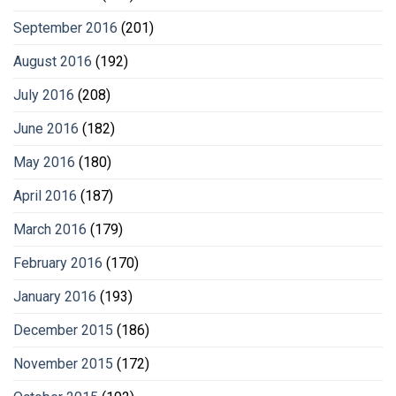
September 2016
(201)
August 2016
(192)
July 2016
(208)
June 2016
(182)
May 2016
(180)
April 2016
(187)
March 2016
(179)
February 2016
(170)
January 2016
(193)
December 2015
(186)
November 2015
(172)