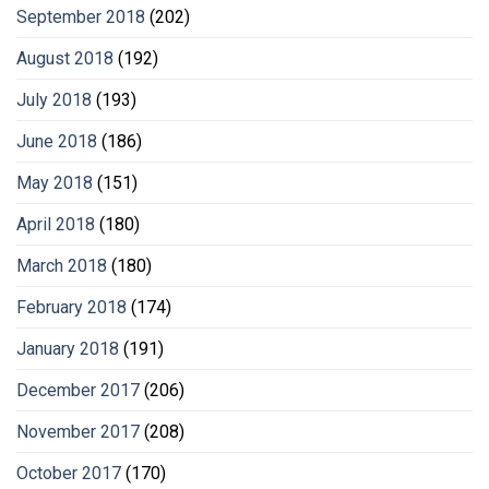
September 2018
(202)
August 2018
(192)
July 2018
(193)
June 2018
(186)
May 2018
(151)
April 2018
(180)
March 2018
(180)
February 2018
(174)
January 2018
(191)
December 2017
(206)
November 2017
(208)
October 2017
(170)