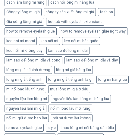
cách làm lông mi rụng
cách nối lông mi hàng lùa
Công ty lông mi giả
công ty sản xuất lông mi giả
fashion
Gia công lông mi giả
hot tub with eyelash extensions
how to remove eyelash glue
how to remove eyelash glue right way
keo noi mi momi
keo nối mi
keo nối mi hàn quốc
keo nối mi không cay
làm sao để lông mi dài
làm sao để lông mi dài và cong
làm sao để lông mi dài và dày
lông mi giá sỉ bình dương
lông mi giả hàng lùa
lông mi giả tiếng anh
lông mi giả tiếng anh là gì
lông mi hàng lùa
mi nối bao lâu thì rụng
mua lông mi giả ở đâu
nguyên liệu làm lông mi
nguyên liệu làm lông mi hàng lùa
nguyên liệu làm mi giả
nối mi bao lâu mới rụng
nối mi giữ được bao lâu
nối mi được lâu không
remove eyelash glue
style
tháo lông mi nối bằng dầu ôliu