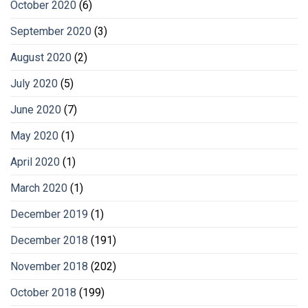
October 2020
(6)
September 2020
(3)
August 2020
(2)
July 2020
(5)
June 2020
(7)
May 2020
(1)
April 2020
(1)
March 2020
(1)
December 2019
(1)
December 2018
(191)
November 2018
(202)
October 2018
(199)