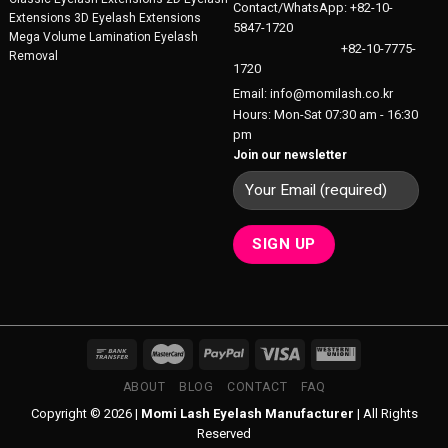
Contact/WhatsApp: +82-10-
Extensions 3D Eyelash Extensions
5847-1720
Mega Volume Lamination Eyelash
+82-10-7775-
Removal
1720
Email: info@momilash.co.kr
Hours: Mon-Sat 07:30 am - 16:30
pm
Join our newsletter
ABOUT
BLOG
CONTACT
FAQ
Copyright © 2026 |
Momi Lash Eyelash Manufacturer
| All Rights
Reserved