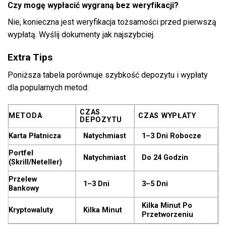
Czy mogę wypłacić wygraną bez weryfikacji?
Nie, konieczna jest weryfikacja tożsamości przed pierwszą
wypłatą. Wyślij dokumenty jak najszybciej.
Extra Tips
Poniższa tabela porównuje szybkość depozytu i wypłaty
dla popularnych metod:
CZAS
METODA
CZAS WYPŁATY
DEPOZYTU
Karta Płatnicza
Natychmiast
1–3 Dni Robocze
Portfel
Natychmiast
Do 24 Godzin
(Skrill/Neteller)
Przelew
1–3 Dni
3–5 Dni
Bankowy
Kilka Minut Po
Kryptowaluty
Kilka Minut
Przetworzeniu