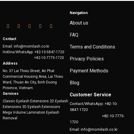
Navigation
About us
FAQ
Contact
Terms and Conditions
Email: info@momilash.co.kr
Hotline/WhatsApp: +82-10-5847-1720
+82-10-7775-1720
Privacy Policies
Address
Payment Methods
No. 37 Lai Thieu Street, An Phat
Commercial Housing Area, Lai Thieu
Blog
Ward, Thuan An City, Binh Duong
Province, Vietnam
Services
Customer Service
Classic Eyelash Extensions 2D Eyelash
Contact/WhatsApp: +82-10-
Extensions 3D Eyelash Extensions
5847-1720
Mega Volume Lamination Eyelash
+82-10-7775-
Removal
1720
Email: info@momilash.co.kr