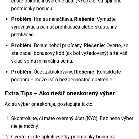
či ste dokončili overenie účtu (KYC) a či sú splnené
podmienky bonusu.
Problém:
Hra sa nenačítava.
Riešenie:
Vymažte
vyrovnávaciu pamäť prehliadača alebo skúste iný
prehliadač.
Problém:
Bonus nebol pripísaný.
Riešenie:
Overte, že
ste zadali bonusový kód (ak bol vyžadovaný) a že váš
vklad spĺňa minimálnu sumu.
Problém:
Účet zablokovaný.
Riešenie:
Kontaktujte
podporu – môže ísť o bezpečnostné opatrenie.
Extra Tips – Ako riešiť oneskorený výber
Ak sa výber oneskoruje, postupujte takto:
Skontrolujte, či máte overený účet (KYC). Bez neho výber
nie je možný.
Overte, či ste splnili všetky podmienky bonusov