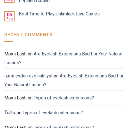
Legiano Casino
Best Time to Play Unlimluck Live Games
05
Aug
RECENT COMMENTS
Momi Lash
on
Are Eyelash Extensions Bad For Your Natural
Lashes?
izmir evden eve nakliyat
on
Are Eyelash Extensions Bad For
Your Natural Lashes?
Momi Lash
on
Types of eyelash extensions?
โดจิน
on
Types of eyelash extensions?
Momi Lash
on
Types of eyelash extensions?