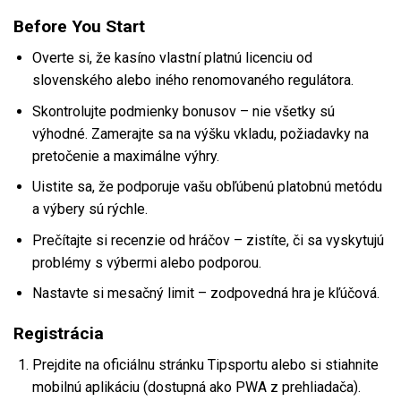
Before You Start
Overte si, že kasíno vlastní platnú licenciu od
slovenského alebo iného renomovaného regulátora.
Skontrolujte podmienky bonusov – nie všetky sú
výhodné. Zamerajte sa na výšku vkladu, požiadavky na
pretočenie a maximálne výhry.
Uistite sa, že podporuje vašu obľúbenú platobnú metódu
a výbery sú rýchle.
Prečítajte si recenzie od hráčov – zistíte, či sa vyskytujú
problémy s výbermi alebo podporou.
Nastavte si mesačný limit – zodpovedná hra je kľúčová.
Registrácia
Prejdite na oficiálnu stránku Tipsportu alebo si stiahnite
mobilnú aplikáciu (dostupná ako PWA z prehliadača).