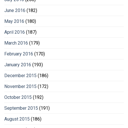
June 2016
(182)
May 2016
(180)
April 2016
(187)
March 2016
(179)
February 2016
(170)
January 2016
(193)
December 2015
(186)
November 2015
(172)
October 2015
(192)
September 2015
(191)
August 2015
(186)