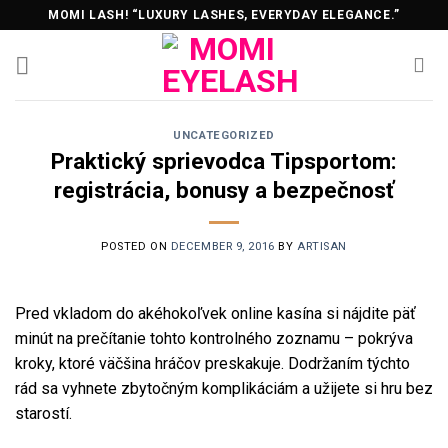
Skip
MOMI LASH! “LUXURY LASHES, EVERYDAY ELEGANCE.”
to
content
UNCATEGORIZED
Praktický sprievodca Tipsportom:
registrácia, bonusy a bezpečnosť
POSTED ON
DECEMBER 9, 2016
BY
ARTISAN
Pred vkladom do akéhokoľvek online kasína si nájdite päť
minút na prečítanie tohto kontrolného zoznamu – pokrýva
kroky, ktoré väčšina hráčov preskakuje. Dodržaním týchto
rád sa vyhnete zbytočným komplikáciám a užijete si hru bez
starostí.