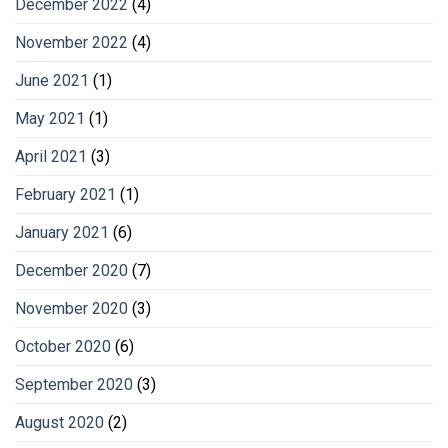
December 2022
(4)
November 2022
(4)
June 2021
(1)
May 2021
(1)
April 2021
(3)
February 2021
(1)
January 2021
(6)
December 2020
(7)
November 2020
(3)
October 2020
(6)
September 2020
(3)
August 2020
(2)