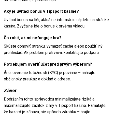
Aký je uvítací bonus v Tipsport kasíne?
Uvítací bonus sa líši, aktuálne informácie nájdete na stránke
kasína. Zvyčajne ide o bonus k prvému vkladu.
Čo robiť, ak mi nefunguje hra?
Skúste obnoviť stránku, vymazať cache alebo použiť iný
prehliadač. Ak problém pretrváva, kontaktujte podporu.
Potrebujem overiť účet pred prvým výberom?
Áno, overenie totožnosti (KYC) je povinné – nahrajte
občiansky preukaz a doklad o adrese.
Záver
Dodržaním tohto sprievodcu minimalizujete riziká a
maximalizujete zážitok z hry v Tipsport kasíne. Pamätajte,
že hazard je zábava, nie spôsob zárobku – hrajte