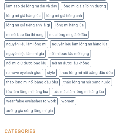
làm sao để lông mi dài và dày
lông mi giá sỉ bình dương
lông mi giả hàng lùa
lông mi giả tiếng anh
lông mi giả tiếng anh là gì
lông mi hàng lùa
mi nối bao lâu thì rụng
mua lông mi giả ở đâu
nguyên liệu làm lông mi
nguyên liệu làm lông mi hàng lùa
nguyên liệu làm mi giả
nối mi bao lâu mới rụng
nối mi giữ được bao lâu
nối mi được lâu không
remove eyelash glue
style
tháo lông mi nối bằng dầu dừa
tháo lông mi nối bằng dầu ôliu
tháo lông mi nối bằng nước
tóc làm lông mi hàng lùa
tóc màu làm lông mi hàng lùa
wear false eyelashes to work
women
xưởng gia công lông mi giả
CATEGORIES