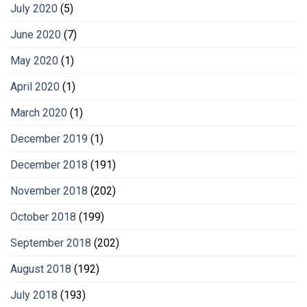
July 2020
(5)
June 2020
(7)
May 2020
(1)
April 2020
(1)
March 2020
(1)
December 2019
(1)
December 2018
(191)
November 2018
(202)
October 2018
(199)
September 2018
(202)
August 2018
(192)
July 2018
(193)