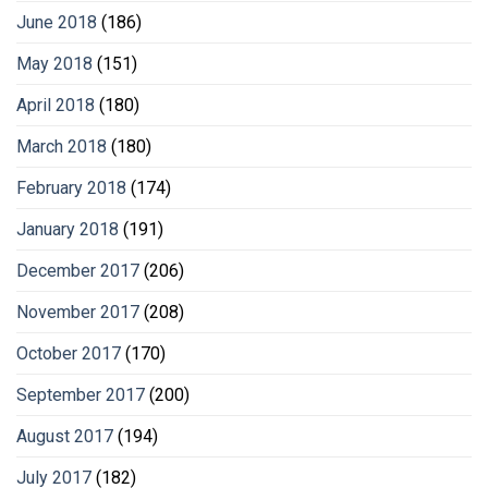
June 2018
(186)
May 2018
(151)
April 2018
(180)
March 2018
(180)
February 2018
(174)
January 2018
(191)
December 2017
(206)
November 2017
(208)
October 2017
(170)
September 2017
(200)
August 2017
(194)
July 2017
(182)