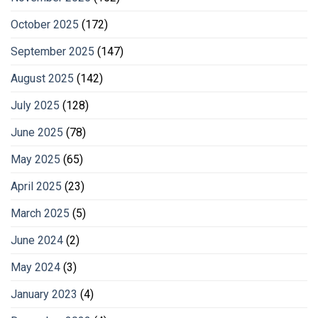
October 2025
(172)
September 2025
(147)
August 2025
(142)
July 2025
(128)
June 2025
(78)
May 2025
(65)
April 2025
(23)
March 2025
(5)
June 2024
(2)
May 2024
(3)
January 2023
(4)