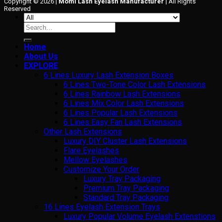
Copyright © 2026 |
Momi Lash Eyelash Manufacturer
| All Rights
Reserved
Search
for:
Home
About Us
EXPLORE
6 Lines Luxury Lash Extension Boxes
6 Lines Two-Tone Color Lash Extensions
6 Lines Rainbow Lash Extensions
6 Lines Mix Color Lash Extensions
6 Lines Popular Lash Extensions
6 Lines Easy Fan Lash Extensions
Other Lash Extensions
Luxury DIY Cluster Lash Extensions
Flare Eyelashes
Mellow Eyelashes
Customize Your Order
Luxury Tray Packaging
Premium Tray Packaging
Standard Tray Packaging
16 Lines Eyelash Extension Trays
Luxury Popular Volume Eyelash Extenstions