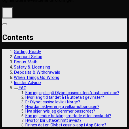
og håndtere eventuelle utfordringer.
Contents
Getting Ready
Account Setup
Bonus Math
Safety & Licensing
Deposits & Withdrawals
When Things Go Wrong
Insider Advice
FAQ
Kan jeg spille på Olybet casino uten å laste ned noe?
Hvor lang tid tar det å få utbetalt gevinster?
Er Olybet casino lovlig i Norge?
Hvordan aktiverer jeg velkomstbonusen?
Hva skjer hvis jeg glemmer passordet?
Kan jeg endre betalingsmetode etter innskudd?
Hvorfor blir uttaket mitt avvist?
Finnes det en Olybet casino-app i App Store?