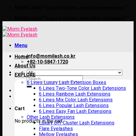
Skip
MOMI LASH! “Luxury lashes, everyday elegance.”
to
MOMI LASH! “Luxury lashes, everyday elegance.”
content
Menu
info@momilash.co.kr
Home
+82-10-5847-1720
About Us
EXPLORE
Search
6 Lines Luxury Lash Extension Boxes
for:
6 Lines Two-Tone Color Lash Extensions
6 Lines Rainbow Lash Extensions
6 Lines Mix Color Lash Extensions
6 Lines Popular Lash Extensions
Cart
6 Lines Easy Fan Lash Extensions
Other Lash Extensions
No products in the cart.
Luxury DIY Cluster Lash Extensions
Flare Eyelashes
Mellow Eyelashes