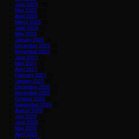
June 2025
(78)
May 2025
(65)
April 2025
(23)
March 2025
(5)
June 2024
(2)
May 2024
(3)
January 2023
(4)
December 2022
(4)
November 2022
(4)
June 2021
(1)
May 2021
(1)
April 2021
(3)
February 2021
(1)
January 2021
(6)
December 2020
(7)
November 2020
(3)
October 2020
(6)
September 2020
(3)
August 2020
(2)
July 2020
(5)
June 2020
(7)
May 2020
(1)
April 2020
(1)