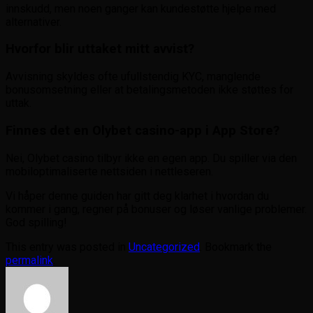
innskudd, men noen ganger kan kundestøtte hjelpe med
alternativer.
Hvorfor blir uttaket mitt avvist?
Avvisning skyldes ofte ufullstendig KYC, manglende
bonusomsetning eller at betalingsmetoden ikke støttes for
uttak.
Finnes det en Olybet casino-app i App Store?
Nei, Olybet casino tilbyr ikke en egen app. Du spiller via den
mobiloptimaliserte nettsiden i nettleseren.
Vi håper denne guiden har gitt deg klarhet i hvordan du
kommer i gang, regner på bonuser og løser vanlige problemer.
God spilling!
This entry was posted in
Uncategorized
. Bookmark the
permalink
.