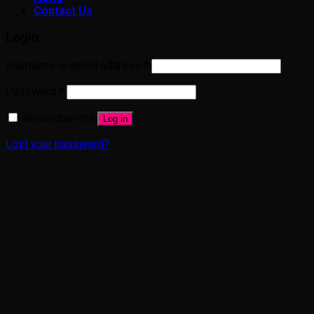
Contact Us
Login
Username or email address
*
Password
*
Remember me
Log in
Lost your password?