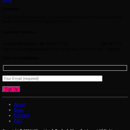
Services
Classic Eyelash Extensions 2D Eyelash Extensions 3D Eyelash Extensions
Mega Volume Lamination Eyelash Removal
Customer Service
Contact/WhatsApp: +82-10-5847-1720
+82-10-7775-
1720
Email: info@momilash.co.kr
Hours: Mon-Sat 07:30 am - 16:30 pm
Join our newsletter
About
Blog
Contact
FAQ