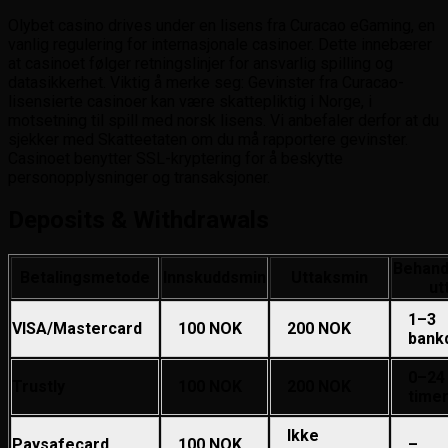
Olybet casino drives under en lisens fra Curacao eGaming, en
vanlig regulering for internasjonale casinoer. Dette innebærer
at casinoet følger retningslinjer for ansvarlig spilling og
datasikkerhet. Viktig å merke seg: Gevinster fra Curacao-
lisensierte casinoer kan være skattepliktig i Norge, i
motsetning til spill med norsk lisens. Vi anbefaler derfor at du
sjekker med Skatteetaten om du må rapportere gevinster.
Casinoet benytter SSL-kryptering for å beskytte
personopplysninger og transaksjoner.
Deposits & Withdrawals
Behand
Betalingsmetode
Innskuddsmin
Uttaksmin
ut
1–3
VISA/Mastercard
100 NOK
200 NOK
bank
0–24
Trustly
100 NOK
200 NOK
time
Ikke
Paysafecard
100 NOK
–