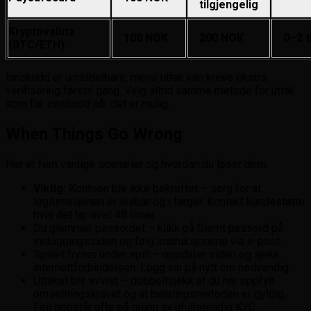
tilgjengelig
Kryptovaluta
100 NOK
200 NOK
0–2 
(BTC/ETH)
Innskudd er umiddelbare, mens uttak kan kreve ekstra
verifisering første gang. Velg alltid samme metode for uttak
som for innskudd når det er mulig.
When Things Go Wrong
Her er fem vanlige scenarier og hvordan du løser dem:
Viktig:
Kontoen blir ikke bekreftet – sørg for at
legitimasjonen er lesbar og i farger. Kontakt kundestøtte
hvis det tar over 48 timer.
Du glemmer passordet – klikk på Glemt passord på
innloggingssiden og følg instruksjonene via e-post.
Spillet fryser under spill – oppdater siden og sjekk
internettforbindelsen. Logg inn på nytt om nødvendig.
Uttaket blir avvist – dobbeltsjekk at du har oppfylt
omsetningskravet og at betalingsmetoden er gyldig.
Feil oppstår ofte på grunn av ufullstendig KYC.