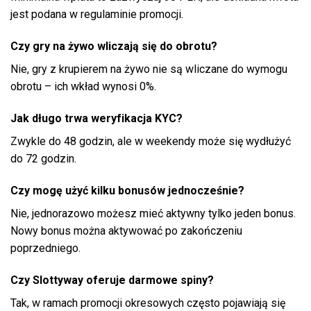
jest podana w regulaminie promocji.
Czy gry na żywo wliczają się do obrotu?
Nie, gry z krupierem na żywo nie są wliczane do wymogu
obrotu – ich wkład wynosi 0%.
Jak długo trwa weryfikacja KYC?
Zwykle do 48 godzin, ale w weekendy może się wydłużyć
do 72 godzin.
Czy mogę użyć kilku bonusów jednocześnie?
Nie, jednorazowo możesz mieć aktywny tylko jeden bonus.
Nowy bonus można aktywować po zakończeniu
poprzedniego.
Czy Slottyway oferuje darmowe spiny?
Tak, w ramach promocji okresowych często pojawiają się