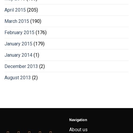
April 2015
(205)
March 2015
(190)
February 2015
(176)
January 2015
(179)
January 2014
(1)
December 2013
(2)
August 2013
(2)
Navigation
About us