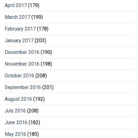
April 2017
(179)
March 2017
(199)
February 2017
(178)
January 2017
(203)
December 2016
(190)
November 2016
(198)
October 2016
(208)
September 2016
(201)
August 2016
(192)
July 2016
(208)
June 2016
(182)
May 2016
(180)