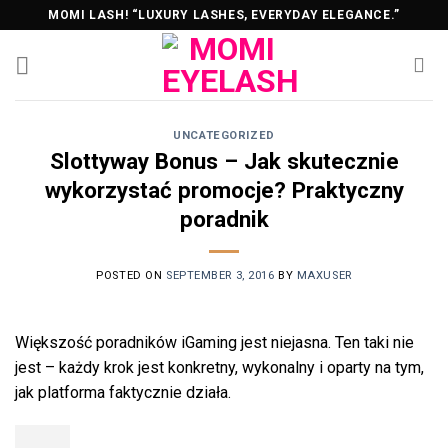
Skip
MOMI LASH! “LUXURY LASHES, EVERYDAY ELEGANCE.”
to
content
UNCATEGORIZED
Slottyway Bonus – Jak skutecznie
wykorzystać promocje? Praktyczny
poradnik
POSTED ON
SEPTEMBER 3, 2016
BY
MAXUSER
Większość poradników iGaming jest niejasna. Ten taki nie
jest – każdy krok jest konkretny, wykonalny i oparty na tym,
jak platforma faktycznie działa.