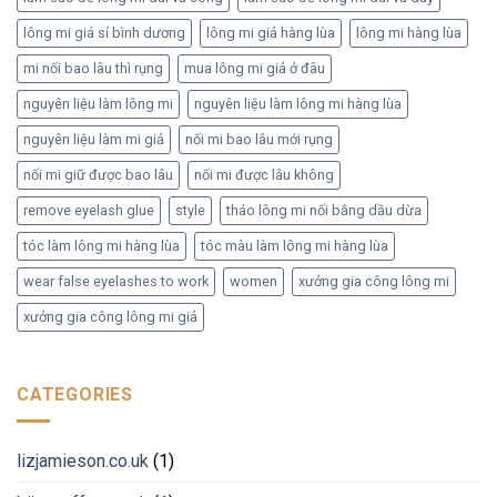
lông mi giá sỉ bình dương
lông mi giả hàng lùa
lông mi hàng lùa
mi nối bao lâu thì rụng
mua lông mi giả ở đâu
nguyên liệu làm lông mi
nguyên liệu làm lông mi hàng lùa
nguyên liệu làm mi giả
nối mi bao lâu mới rụng
nối mi giữ được bao lâu
nối mi được lâu không
remove eyelash glue
style
tháo lông mi nối bằng dầu dừa
tóc làm lông mi hàng lùa
tóc màu làm lông mi hàng lùa
wear false eyelashes to work
women
xưởng gia công lông mi
xưởng gia công lông mi giả
CATEGORIES
lizjamieson.co.uk
(1)