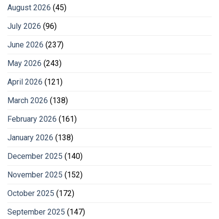
August 2026
(45)
July 2026
(96)
June 2026
(237)
May 2026
(243)
April 2026
(121)
March 2026
(138)
February 2026
(161)
January 2026
(138)
December 2025
(140)
November 2025
(152)
October 2025
(172)
September 2025
(147)