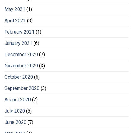
May 2021
(1)
April 2021
(3)
February 2021
(1)
January 2021
(6)
December 2020
(7)
November 2020
(3)
October 2020
(6)
September 2020
(3)
August 2020
(2)
July 2020
(5)
June 2020
(7)