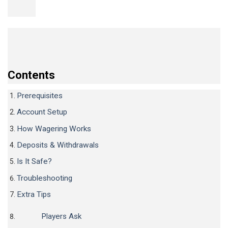
Contents
Prerequisites
Account Setup
How Wagering Works
Deposits & Withdrawals
Is It Safe?
Troubleshooting
Extra Tips
Players Ask