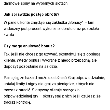
darmowe spiny na wybranych slotach.
Jak sprawdzić postęp obrotu?
W panelu konta znajduje się zakładka „Bonusy” – tam
widoczny jest procent wykonania obrotu oraz pozostała
kwota.
Czy mogę anulować bonus?
Tak, jeśli nie chcesz go używać, skontaktuj się z obsługą
klienta. Wtedy bonus i wygrane z niego przepadną, ale
depozyt pozostanie na saldzie.
Pamiętaj, że hazard może uzależniać. Graj odpowiedzialnie,
ustalaj limity i nigdy nie graj za pieniądze, których nie
możesz stracić. Slottyway oferuje narzędzia
odpowiedzialnej gry – skorzystaj z nich, jeśli czujesz, że
tracisz kontrolę.