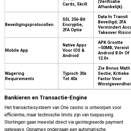
(verificatie
Cards, Skrill
Afhankelijk).
Data In Transit
SSL 256-Bit
Beveiligd; 2FA
Beveiligingsprotocollen
Encryptie,
Vermindert Acc
2FA Optie
Takeover Risico’
APK Grootte
Native Apps
~50MB; Vereist
Mobile App
Voor IOS &
Android 8.0+ Of
Android
12.0+.
Zie Bonus Math
Wagering
Typisch 30x
Sectie; Kritieke
Requirements
Tot 40x
Factor Voor
Winstgevendhei
Bankieren en Transactie-Engine
Het transactiesysteem van One casino is ontworpen voor
efficiëntie, maar technische limits zijn van toepassing.
Stortingen gaan meestal direct via geïntegreerde payment
gateways. Opnames ondergaan een automatische