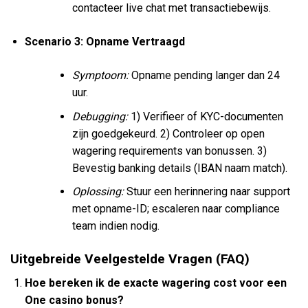
contacteer live chat met transactiebewijs.
Scenario 3: Opname Vertraagd
Symptoom:
Opname pending langer dan 24
uur.
Debugging:
1) Verifieer of KYC-documenten
zijn goedgekeurd. 2) Controleer op open
wagering requirements van bonussen. 3)
Bevestig banking details (IBAN naam match).
Oplossing:
Stuur een herinnering naar support
met opname-ID; escaleren naar compliance
team indien nodig.
Uitgebreide Veelgestelde Vragen (FAQ)
Hoe bereken ik de exacte wagering cost voor een
One casino bonus?