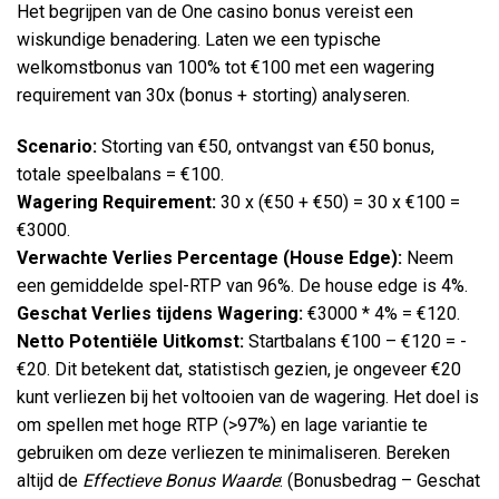
Het begrijpen van de One casino bonus vereist een
wiskundige benadering. Laten we een typische
welkomstbonus van 100% tot €100 met een wagering
requirement van 30x (bonus + storting) analyseren.
Scenario:
Storting van €50, ontvangst van €50 bonus,
totale speelbalans = €100.
Wagering Requirement:
30 x (€50 + €50) = 30 x €100 =
€3000.
Verwachte Verlies Percentage (House Edge):
Neem
een gemiddelde spel-RTP van 96%. De house edge is 4%.
Geschat Verlies tijdens Wagering:
€3000 * 4% = €120.
Netto Potentiële Uitkomst:
Startbalans €100 – €120 = -
€20. Dit betekent dat, statistisch gezien, je ongeveer €20
kunt verliezen bij het voltooien van de wagering. Het doel is
om spellen met hoge RTP (>97%) en lage variantie te
gebruiken om deze verliezen te minimaliseren. Bereken
altijd de
Effectieve Bonus Waarde
: (Bonusbedrag – Geschat