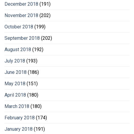
December 2018
(191)
November 2018
(202)
October 2018
(199)
September 2018
(202)
August 2018
(192)
July 2018
(193)
June 2018
(186)
May 2018
(151)
April 2018
(180)
March 2018
(180)
February 2018
(174)
January 2018
(191)