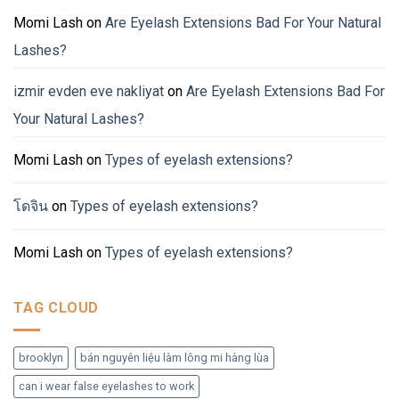
Momi Lash
on
Are Eyelash Extensions Bad For Your Natural
Lashes?
izmir evden eve nakliyat
on
Are Eyelash Extensions Bad For
Your Natural Lashes?
Momi Lash
on
Types of eyelash extensions?
โดจิน
on
Types of eyelash extensions?
Momi Lash
on
Types of eyelash extensions?
TAG CLOUD
brooklyn
bán nguyên liệu làm lông mi hàng lùa
can i wear false eyelashes to work