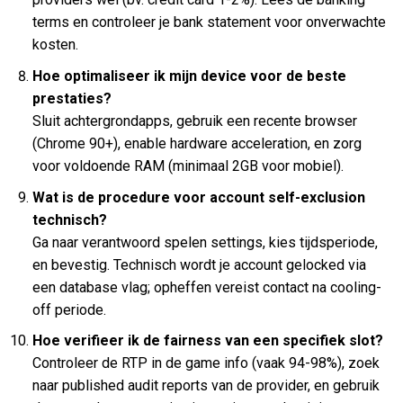
terms en controleer je bank statement voor onverwachte
kosten.
Hoe optimaliseer ik mijn device voor de beste
prestaties?
Sluit achtergrondapps, gebruik een recente browser
(Chrome 90+), enable hardware acceleration, en zorg
voor voldoende RAM (minimaal 2GB voor mobiel).
Wat is de procedure voor account self-exclusion
technisch?
Ga naar verantwoord spelen settings, kies tijdsperiode,
en bevestig. Technisch wordt je account gelocked via
een database vlag; opheffen vereist contact na cooling-
off periode.
Hoe verifieer ik de fairness van een specifiek slot?
Controleer de RTP in de game info (vaak 94-98%), zoek
naar published audit reports van de provider, en gebruik