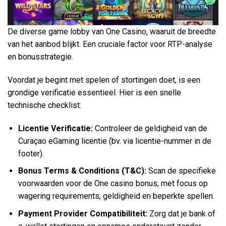
De diverse game lobby van One Casino, waaruit de breedte
van het aanbod blijkt. Een cruciale factor voor RTP-analyse
en bonusstrategie.
Voordat je begint met spelen of stortingen doet, is een
grondige verificatie essentieel. Hier is een snelle
technische checklist:
Licentie Verificatie:
Controleer de geldigheid van de
Curaçao eGaming licentie (bv. via licentie-nummer in de
footer).
Bonus Terms & Conditions (T&C):
Scan de specifieke
voorwaarden voor de One casino bonus, met focus op
wagering requirements, geldigheid en beperkte spellen.
Payment Provider Compatibiliteit:
Zorg dat je bank of