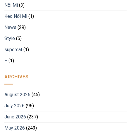
Nối Mi
(3)
Keo Nối Mi
(1)
News
(29)
Style
(5)
supercat
(1)
–
(1)
ARCHIVES
August 2026
(45)
July 2026
(96)
June 2026
(237)
May 2026
(243)