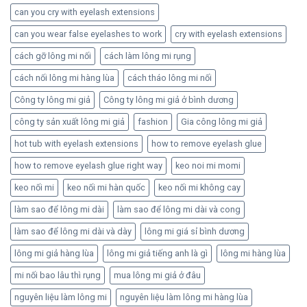
can you cry with eyelash extensions
can you wear false eyelashes to work
cry with eyelash extensions
cách gỡ lông mi nối
cách làm lông mi rụng
cách nối lông mi hàng lùa
cách tháo lông mi nối
Công ty lông mi giả
Công ty lông mi giả ở bình dương
công ty sản xuất lông mi giả
fashion
Gia công lông mi giả
hot tub with eyelash extensions
how to remove eyelash glue
how to remove eyelash glue right way
keo noi mi momi
keo nối mi
keo nối mi hàn quốc
keo nối mi không cay
làm sao để lông mi dài
làm sao để lông mi dài và cong
làm sao để lông mi dài và dày
lông mi giá sỉ bình dương
lông mi giả hàng lùa
lông mi giả tiếng anh là gì
lông mi hàng lùa
mi nối bao lâu thì rụng
mua lông mi giả ở đâu
nguyên liệu làm lông mi
nguyên liệu làm lông mi hàng lùa