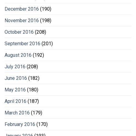
December 2016
(190)
November 2016
(198)
October 2016
(208)
September 2016
(201)
August 2016
(192)
July 2016
(208)
June 2016
(182)
May 2016
(180)
April 2016
(187)
March 2016
(179)
February 2016
(170)
January 2016
(193)