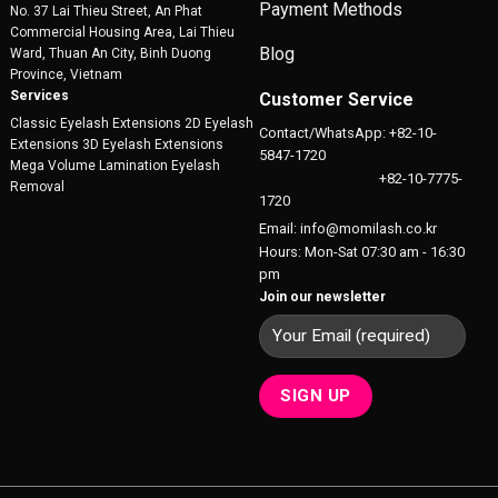
Payment Methods
No. 37 Lai Thieu Street, An Phat
Commercial Housing Area, Lai Thieu
Blog
Ward, Thuan An City, Binh Duong
Province, Vietnam
Services
Customer Service
Classic Eyelash Extensions 2D Eyelash
Contact/WhatsApp: +82-10-
Extensions 3D Eyelash Extensions
5847-1720
Mega Volume Lamination Eyelash
+82-10-7775-
Removal
1720
Email: info@momilash.co.kr
Hours: Mon-Sat 07:30 am - 16:30
pm
Join our newsletter