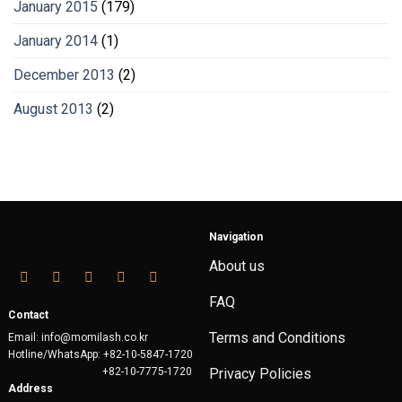
January 2015
(179)
January 2014
(1)
December 2013
(2)
August 2013
(2)
Navigation
About us
FAQ
Contact
Terms and Conditions
Email: info@momilash.co.kr
Hotline/WhatsApp: +82-10-5847-1720
+82-10-7775-1720
Privacy Policies
Address