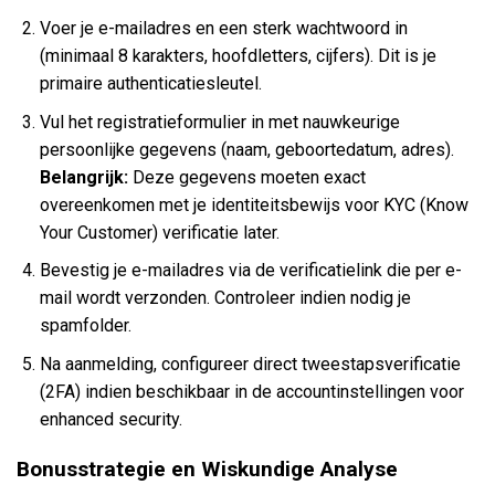
Voer je e-mailadres en een sterk wachtwoord in
(minimaal 8 karakters, hoofdletters, cijfers). Dit is je
primaire authenticatiesleutel.
Vul het registratieformulier in met nauwkeurige
persoonlijke gegevens (naam, geboortedatum, adres).
Belangrijk:
Deze gegevens moeten exact
overeenkomen met je identiteitsbewijs voor KYC (Know
Your Customer) verificatie later.
Bevestig je e-mailadres via de verificatielink die per e-
mail wordt verzonden. Controleer indien nodig je
spamfolder.
Na aanmelding, configureer direct tweestapsverificatie
(2FA) indien beschikbaar in de accountinstellingen voor
enhanced security.
Bonusstrategie en Wiskundige Analyse