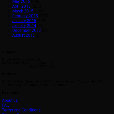
May 2015
(188)
April 2015
(205)
March 2015
(190)
February 2015
(176)
January 2015
(179)
January 2014
(1)
December 2013
(2)
August 2013
(2)
Contact
Email: info@momilash.co.kr
Hotline/WhatsApp: +82-10-5847-1720
+82-10-7775-1720
Address
No. 37 Lai Thieu Street, An Phat Commercial Housing Area, Lai Thieu Ward,
Thuan An City, Binh Duong Province, Vietnam
Navigation
About us
FAQ
Terms and Conditions