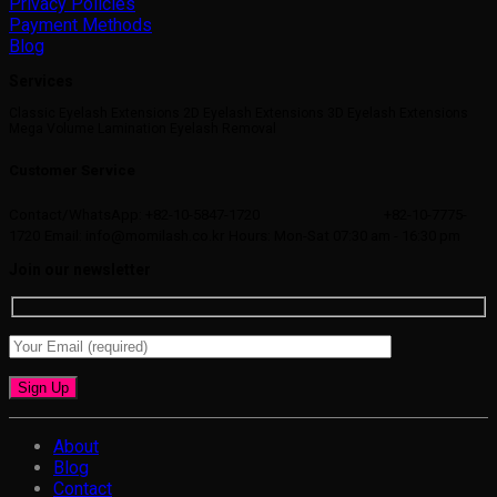
Privacy Policies
Payment Methods
Blog
Services
Classic Eyelash Extensions 2D Eyelash Extensions 3D Eyelash Extensions
Mega Volume Lamination Eyelash Removal
Customer Service
Contact/WhatsApp: +82-10-5847-1720
+82-10-7775-
1720
Email: info@momilash.co.kr
Hours: Mon-Sat 07:30 am - 16:30 pm
Join our newsletter
About
Blog
Contact