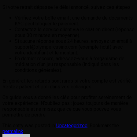
Si votre retrait dépasse le délai annoncé, suivez ces étapes :
Vérifiez votre boîte email : une demande de documents
KYC peut bloquer le paiement.
Contactez le service client via le chat en direct (réponse
sous 30 minutes en moyenne).
Si aucune réponse sous 24 heures, envoyez un email à
support@olympe-casino.com (exemple fictif) avec
votre identifiant et le montant.
En dernier recours, adressez-vous à l’organisme de
médiation d’un jeu responsable (indiqué dans les
conditions générales).
En général, les retards sont rares si votre compte est vérifié.
Restez patient et poli dans vos échanges.
Ce guide vous a donné les clés pour profiter sereinement de
votre expérience. N’oubliez pas : jouez toujours de manière
responsable et ne misez que ce que vous pouvez vous
permettre de perdre.
This entry was posted in
Uncategorized
. Bookmark the
permalink
.