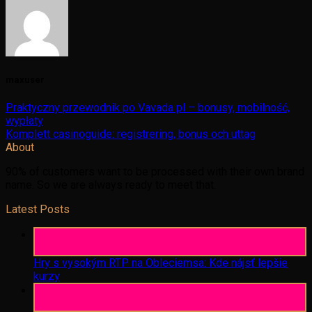
maxuser
Praktyczny przewodnik po Vavada pl – bonusy, mobilność,
wypłaty
Komplett casinoguide: registrering, bonus och uttag
About
90% of customers want to be processed with their own brand
name. So we are always ready to meet that.
Latest Posts
06
Aug
Hry s vysokým RTP na Obleciemsa: Kde nájsť lepšie
kurzy
06
Aug