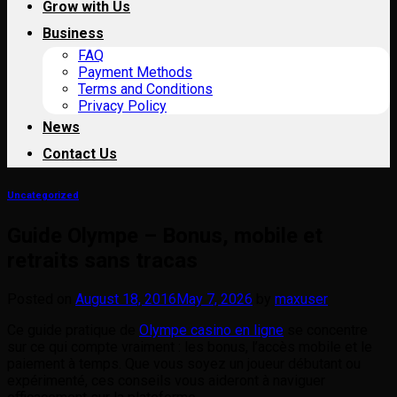
Grow with Us
Business
FAQ
Payment Methods
Terms and Conditions
Privacy Policy
News
Contact Us
Uncategorized
Guide Olympe – Bonus, mobile et
retraits sans tracas
Posted on
August 18, 2016
May 7, 2026
by
maxuser
Ce guide pratique de
Olympe casino en ligne
se concentre
sur ce qui compte vraiment : les bonus, l’accès mobile et le
paiement à temps. Que vous soyez un joueur débutant ou
expérimenté, ces conseils vous aideront à naviguer