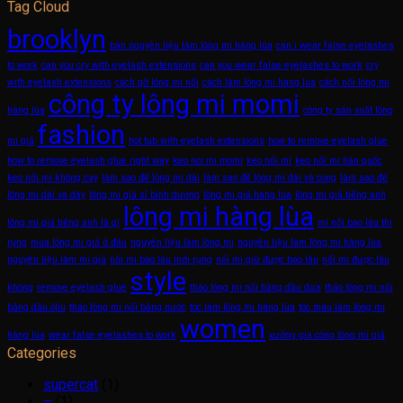
Tag Cloud
brooklyn
bán nguyên liệu làm lông mi hàng lùa
can i wear false eyelashes
to work
can you cry with eyelash extensions
can you wear false eyelashes to work
cry
with eyelash extensions
cách gỡ lông mi nối
cách làm lông mi hàng lùa
cách nối lông mi
công ty lông mi momi
hàng lùa
công ty sản xuất lông
fashion
mi giả
hot tub with eyelash extensions
how to remove eyelash glue
how to remove eyelash glue right way
keo noi mi momi
keo nối mi
keo nối mi hàn quốc
keo nối mi không cay
làm sao để lông mi dài
làm sao để lông mi dài và cong
làm sao để
lông mi dài và dày
lông mi giá sỉ bình dương
lông mi giả hàng lùa
lông mi giả tiếng anh
lông mi hàng lùa
lông mi giả tiếng anh là gì
mi nối bao lâu thì
rụng
mua lông mi giả ở đâu
nguyên liệu làm lông mi
nguyên liệu làm lông mi hàng lùa
nguyên liệu làm mi giả
nối mi bao lâu mới rụng
nối mi giữ được bao lâu
nối mi được lâu
style
không
remove eyelash glue
tháo lông mi nối bằng dầu dừa
tháo lông mi nối
bằng dầu ôliu
tháo lông mi nối bằng nước
tóc làm lông mi hàng lùa
tóc màu làm lông mi
women
hàng lùa
wear false eyelashes to work
xưởng gia công lông mi giả
Categories
supercat
(1)
–
(1)