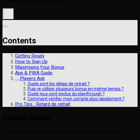
efficacement sur la plateforme.
Contents
Getting Ready
How to Sign Up
Maximising Your Bonus
App & PWA Guide
Players Ask
Quels sont les délais de retrait ?
Puis-je utiliser plusieurs bonus en même temps ?
Quels jeux sont exclus du playthrough ?
Comment vérifier mon compte plus rapidement ?
Pro Tips : Retard de retrait
Getting Ready
Avant de commencer, assurez-vous d’avoir tout ce qu’il faut :