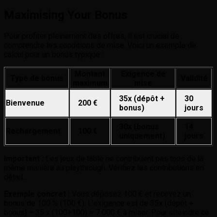
Maximising Your Bonus
Pour profiter pleinement des offres, il est crucial de
comprendre les conditions de mise. Voici un exemple de
calcul pour un bonus typique :
Montant
Exigence de
Type de bonus
Validité
maximum
mise
35x (dépôt +
30
Bienvenue
200 €
bonus)
jours
30x (bonus
14
Rechargement
100 €
uniquement)
jours
Important :
Les jeux de table ne contribuent pas tous de la
même manière au playthrough. Vérifiez les contributions en
détail.
Exemple concret :
Vous déposez 100 € et recevez un
bonus de 100 % (100 €). L’exigence est de 35x (dépôt +
bonus) = 35 x (100+100) = 7 000 € à miser. Pour atteindre ce