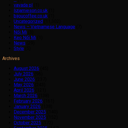
vavada pl
(1)
lizjamieson.co.uk
(1)
bijoucoffee.co.uk
(1)
Uncategorized
(11,302)
News – Vietnamese Language
(7)
Nối Mi
(3)
Keo Nối Mi
(1)
News
(29)
Style
(5)
Archives
August 2026
(45)
July 2026
(96)
June 2026
(237)
May 2026
(243)
April 2026
(121)
March 2026
(138)
February 2026
(161)
January 2026
(138)
December 2025
(140)
November 2025
(152)
October 2025
(172)