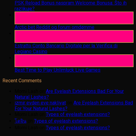
PSK Reload Bonus naspram Welcome Bonusa: Što ih
razlikuje?
06
Aug
Arctic bet Reddit og forum omdømme
06
Aug
Estratto Conto Bancario Digitale per la Verifica di
Legiano Casino
05
Aug
Best Time to Play Unlimluck Live Games
Recent Comments
Momi Lash
on
Are Eyelash Extensions Bad For Your
Natural Lashes?
izmir evden eve nakliyat
on
Are Eyelash Extensions Bad
For Your Natural Lashes?
Momi Lash
on
Types of eyelash extensions?
โดจิน
on
Types of eyelash extensions?
Momi Lash
on
Types of eyelash extensions?