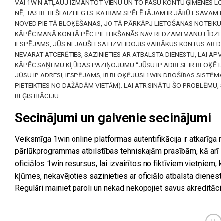
VAI 1WIN ATĻAUJ IZMANTOT VIENU UN TO PAŠU KONTU ĢIMENES L
NĒ, TAS IR TIEŠI AIZLIEGTS. KATRAM SPĒLĒTĀJAM IR JĀBŪT SAV
NOVED PIE TĀ BLOĶĒŠANAS, JO TĀ PĀRKĀPJ LIETOŠANAS NOTEIK
KĀPĒC MANĀ KONTĀ PĒC PIETEIKŠANĀS NAV REDZAMI MANU LĪDZEK
IESPĒJAMS, JŪS NEJAUŠI ESAT IZVEIDOJIS VAIRĀKUS KONTUS AR D
NEVARAT ATCERĒTIES, SAZINIETIES AR ATBALSTA DIENESTU, LAI A
KĀPĒC SAŅEMU KĻŪDAS PAZIŅOJUMU “JŪSU IP ADRESE IR BLOĶĒT
JŪSU IP ADRESI, IESPĒJAMS, IR BLOĶĒJUSI 1WIN DROŠĪBAS SISTĒ
PIETEIKTIES NO DAŽĀDĀM VIETĀM). LAI ATRISINĀTU ŠO PROBLĒMU,
REĢISTRĀCIJU.
Secinājumi un galvenie secinājumi
Veiksmīga 1win online platformas autentifikācija ir atkarīga 
pārlūkprogrammas atbilstības tehniskajām prasībām, kā arī 
oficiālos 1win resursus, lai izvairītos no fiktīviem vietņiem
kļūmes, nekavējoties sazinieties ar oficiālo atbalsta dienestu
Regulāri mainiet paroli un nekad nekopojiet savus akreditācij