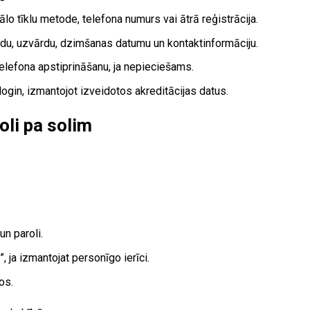
ālo tīklu metode, telefona numurs vai ātrā reģistrācija.
ārdu, uzvārdu, dzimšanas datumu un kontaktinformāciju.
telefona apstiprināšanu, ja nepieciešams.
login, izmantojot izveidotos akreditācijas datus.
oli pa solim
un paroli.
, ja izmantojat personīgo ierīci.
os.