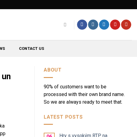
WS
CONTACT US
ABOUT
 un
90% of customers want to be
processed with their own brand name.
So we are always ready to meet that.
LATEST POSTS
ska
app
Hry s vysokým RTP na
06