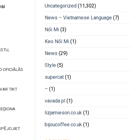
Uncategorized
(11,302)
vai
News – Vietnamese Language
(7)
Nối Mi
(3)
Keo Nối Mi
(1)
ESTU,
News
(29)
Style
(5)
O OFICIĀLĀS
supercat
(1)
–
(1)
VAR TIKT
vavada pl
(1)
 REĢIONA
lizjamieson.co.uk
(1)
bijoucoffee.co.uk
(1)
TSPĒJOJIET