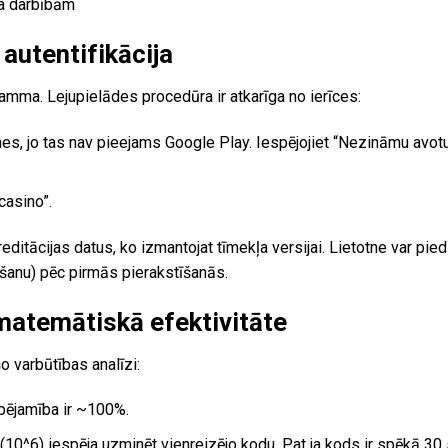
a darbībām
 autentifikācija
mma. Lejupielādes procedūra ir atkarīga no ierīces:
nes, jo tas nav pieejams Google Play. Iespējojiet “Nezināmu avot
casino”.
ditācijas datus, ko izmantojat tīmekļa versijai. Lietotne var pie
šanu) pēc pirmās pierakstīšanās.
 matemātiskā efektivitāte
o varbūtības analīzi:
spējamība ir ~100%.
(10^6) iespēja uzminēt vienreizējo kodu. Pat ja kods ir spēkā 30