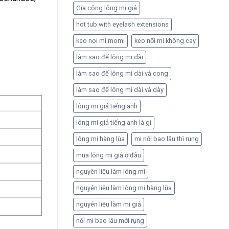
Gia công lông mi giả
hot tub with eyelash extensions
keo noi mi momi
keo nối mi không cay
làm sao để lông mi dài
làm sao để lông mi dài và cong
làm sao để lông mi dài và dày
lông mi giả tiếng anh
lông mi giả tiếng anh là gì
lông mi hàng lùa
mi nối bao lâu thì rụng
mua lông mi giả ở đâu
nguyên liệu làm lông mi
nguyên liệu làm lông mi hàng lùa
nguyên liệu làm mi giả
nối mi bao lâu mới rụng