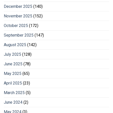
December 2025
(140)
November 2025
(152)
October 2025
(172)
September 2025
(147)
August 2025
(142)
July 2025
(128)
June 2025
(78)
May 2025
(65)
April 2025
(23)
March 2025
(5)
June 2024
(2)
May 2024
(3)