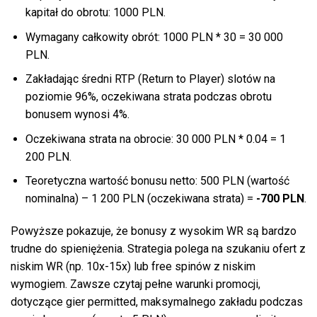
kapitał do obrotu: 1000 PLN.
Wymagany całkowity obrót: 1000 PLN * 30 = 30 000
PLN.
Zakładając średni RTP (Return to Player) slotów na
poziomie 96%, oczekiwana strata podczas obrotu
bonusem wynosi 4%.
Oczekiwana strata na obrocie: 30 000 PLN * 0.04 = 1
200 PLN.
Teoretyczna wartość bonusu netto: 500 PLN (wartość
nominalna) – 1 200 PLN (oczekiwana strata) =
-700 PLN
.
Powyższe pokazuje, że bonusy z wysokim WR są bardzo
trudne do spieniężenia. Strategia polega na szukaniu ofert z
niskim WR (np. 10x-15x) lub free spinów z niskim
wymogiem. Zawsze czytaj pełne warunki promocji,
dotyczące gier permitted, maksymalnego zakładu podczas