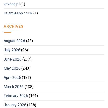
vavada pl
(1)
lizjamieson.co.uk
(1)
ARCHIVES
August 2026
(45)
July 2026
(96)
June 2026
(237)
May 2026
(243)
April 2026
(121)
March 2026
(138)
February 2026
(161)
January 2026
(138)