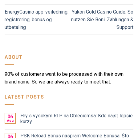
EnergyCasino app-veiledning:
Yukon Gold Casino Guide: So
registrering, bonus og
nutzen Sie Boni, Zahlungen &
utbetaling
Support
ABOUT
90% of customers want to be processed with their own
brand name. So we are always ready to meet that.
LATEST POSTS
Hry s vysokým RTP na Obleciemsa: Kde nájsť lepšie
06
Aug
kurzy
PSK Reload Bonus naspram Welcome Bonusa: Što
06