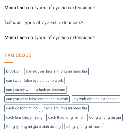
Momi Lash
on
Types of eyelash extensions?
โดจิน
on
Types of eyelash extensions?
Momi Lash
on
Types of eyelash extensions?
TAG CLOUD
brooklyn
bán nguyên liệu làm lông mi hàng lùa
can i wear false eyelashes to work
can you cry with eyelash extensions
can you wear false eyelashes to work
cry with eyelash extensions
cách gỡ lông mi nối
cách làm lông mi hàng lùa
cách làm lông mi rụng
cách tháo lông mi nối
Công ty lông mi giả
Công ty lông mi giả ở bình dương
công ty lông mi momi