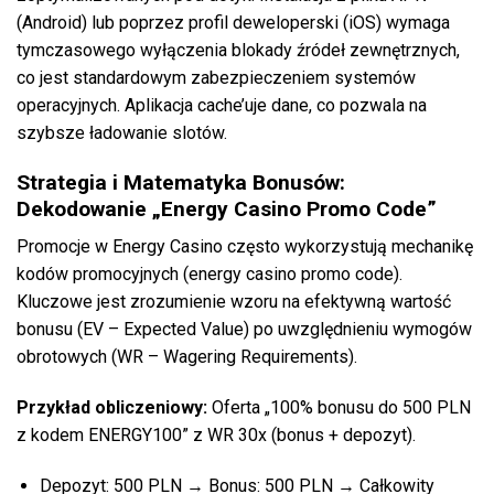
(Android) lub poprzez profil deweloperski (iOS) wymaga
tymczasowego wyłączenia blokady źródeł zewnętrznych,
co jest standardowym zabezpieczeniem systemów
operacyjnych. Aplikacja cache’uje dane, co pozwala na
szybsze ładowanie slotów.
Strategia i Matematyka Bonusów:
Dekodowanie „Energy Casino Promo Code”
Promocje w Energy Casino często wykorzystują mechanikę
kodów promocyjnych (energy casino promo code).
Kluczowe jest zrozumienie wzoru na efektywną wartość
bonusu (EV – Expected Value) po uwzględnieniu wymogów
obrotowych (WR – Wagering Requirements).
Przykład obliczeniowy:
Oferta „100% bonusu do 500 PLN
z kodem ENERGY100” z WR 30x (bonus + depozyt).
Depozyt: 500 PLN → Bonus: 500 PLN → Całkowity