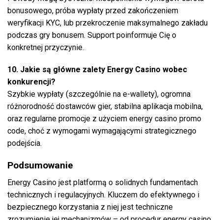
bonusowego, próba wypłaty przed zakończeniem
weryfikacji KYC, lub przekroczenie maksymalnego zakładu
podczas gry bonusem. Support poinformuje Cię o
konkretnej przyczynie.
10. Jakie są główne zalety Energy Casino wobec
konkurencji?
Szybkie wypłaty (szczególnie na e-wallety), ogromna
różnorodność dostawców gier, stabilna aplikacja mobilna,
oraz regularne promocje z użyciem energy casino promo
code, choć z wymogami wymagającymi strategicznego
podejścia.
Podsumowanie
Energy Casino jest platformą o solidnych fundamentach
technicznych i regulacyjnych. Kluczem do efektywnego i
bezpiecznego korzystania z niej jest techniczne
zrozumienie jej mechanizmów – od procedur energy casino