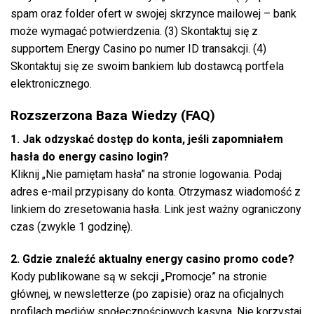
spam oraz folder ofert w swojej skrzynce mailowej – bank
może wymagać potwierdzenia. (3) Skontaktuj się z
supportem Energy Casino po numer ID transakcji. (4)
Skontaktuj się ze swoim bankiem lub dostawcą portfela
elektronicznego.
Rozszerzona Baza Wiedzy (FAQ)
1. Jak odzyskać dostęp do konta, jeśli zapomniałem
hasła do energy casino login?
Kliknij „Nie pamiętam hasła” na stronie logowania. Podaj
adres e-mail przypisany do konta. Otrzymasz wiadomość z
linkiem do zresetowania hasła. Link jest ważny ograniczony
czas (zwykle 1 godzinę).
2. Gdzie znaleźć aktualny energy casino promo code?
Kody publikowane są w sekcji „Promocje” na stronie
głównej, w newsletterze (po zapisie) oraz na oficjalnych
profilach mediów społecznościowych kasyna. Nie korzystaj