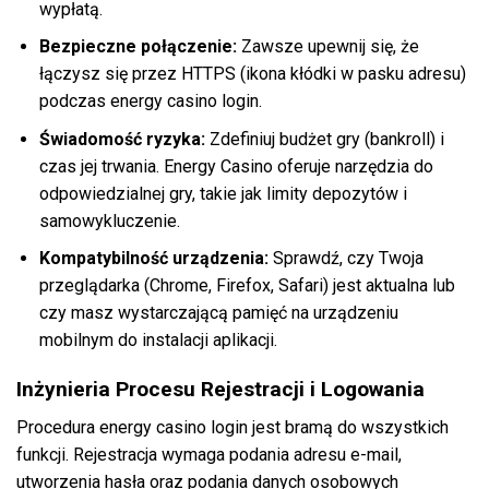
wypłatą.
Bezpieczne połączenie:
Zawsze upewnij się, że
łączysz się przez HTTPS (ikona kłódki w pasku adresu)
podczas energy casino login.
Świadomość ryzyka:
Zdefiniuj budżet gry (bankroll) i
czas jej trwania. Energy Casino oferuje narzędzia do
odpowiedzialnej gry, takie jak limity depozytów i
samowykluczenie.
Kompatybilność urządzenia:
Sprawdź, czy Twoja
przeglądarka (Chrome, Firefox, Safari) jest aktualna lub
czy masz wystarczającą pamięć na urządzeniu
mobilnym do instalacji aplikacji.
Inżynieria Procesu Rejestracji i Logowania
Procedura energy casino login jest bramą do wszystkich
funkcji. Rejestracja wymaga podania adresu e-mail,
utworzenia hasła oraz podania danych osobowych