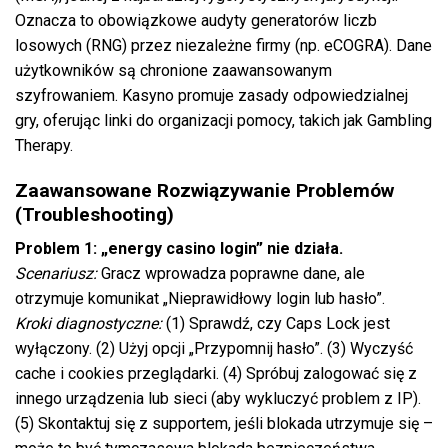
Oznacza to obowiązkowe audyty generatorów liczb
losowych (RNG) przez niezależne firmy (np. eCOGRA). Dane
użytkowników są chronione zaawansowanym
szyfrowaniem. Kasyno promuje zasady odpowiedzialnej
gry, oferując linki do organizacji pomocy, takich jak Gambling
Therapy.
Zaawansowane Rozwiązywanie Problemów
(Troubleshooting)
Problem 1: „energy casino login” nie działa.
Scenariusz:
Gracz wprowadza poprawne dane, ale
otrzymuje komunikat „Nieprawidłowy login lub hasło”.
Kroki diagnostyczne:
(1) Sprawdź, czy Caps Lock jest
wyłączony. (2) Użyj opcji „Przypomnij hasło”. (3) Wyczyść
cache i cookies przeglądarki. (4) Spróbuj zalogować się z
innego urządzenia lub sieci (aby wykluczyć problem z IP).
(5) Skontaktuj się z supportem, jeśli blokada utrzymuje się –