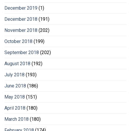
December 2019
(1)
December 2018
(191)
November 2018
(202)
October 2018
(199)
September 2018
(202)
August 2018
(192)
July 2018
(193)
June 2018
(186)
May 2018
(151)
April 2018
(180)
March 2018
(180)
February 2018
(174)