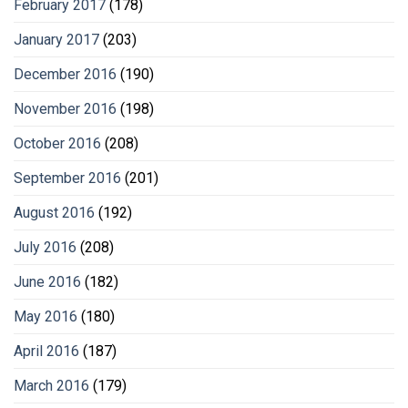
February 2017
(178)
January 2017
(203)
December 2016
(190)
November 2016
(198)
October 2016
(208)
September 2016
(201)
August 2016
(192)
July 2016
(208)
June 2016
(182)
May 2016
(180)
April 2016
(187)
March 2016
(179)