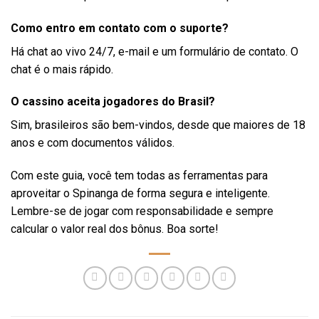
Como entro em contato com o suporte?
Há chat ao vivo 24/7, e-mail e um formulário de contato. O
chat é o mais rápido.
O cassino aceita jogadores do Brasil?
Sim, brasileiros são bem-vindos, desde que maiores de 18
anos e com documentos válidos.
Com este guia, você tem todas as ferramentas para
aproveitar o Spinanga de forma segura e inteligente.
Lembre-se de jogar com responsabilidade e sempre
calcular o valor real dos bônus. Boa sorte!