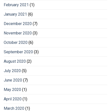
February 2021
(1)
January 2021
(6)
December 2020
(7)
November 2020
(3)
October 2020
(6)
September 2020
(3)
August 2020
(2)
July 2020
(5)
June 2020
(7)
May 2020
(1)
April 2020
(1)
March 2020
(1)