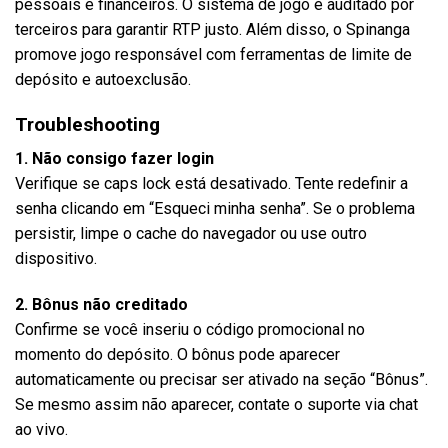
pessoais e financeiros. O sistema de jogo é auditado por
terceiros para garantir RTP justo. Além disso, o Spinanga
promove jogo responsável com ferramentas de limite de
depósito e autoexclusão.
Troubleshooting
1. Não consigo fazer login
Verifique se caps lock está desativado. Tente redefinir a
senha clicando em “Esqueci minha senha”. Se o problema
persistir, limpe o cache do navegador ou use outro
dispositivo.
2. Bônus não creditado
Confirme se você inseriu o código promocional no
momento do depósito. O bônus pode aparecer
automaticamente ou precisar ser ativado na seção “Bônus”.
Se mesmo assim não aparecer, contate o suporte via chat
ao vivo.