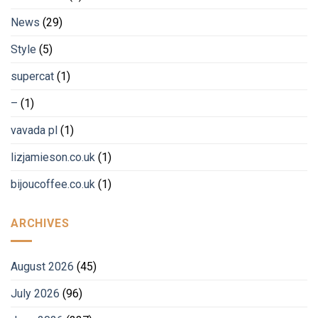
News
(29)
Style
(5)
supercat
(1)
–
(1)
vavada pl
(1)
lizjamieson.co.uk
(1)
bijoucoffee.co.uk
(1)
ARCHIVES
August 2026
(45)
July 2026
(96)