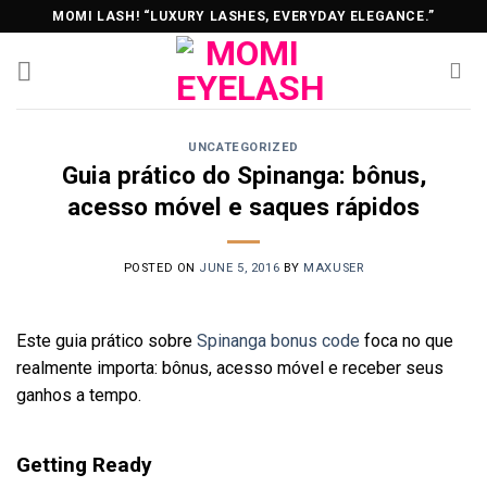
Skip
MOMI LASH! “LUXURY LASHES, EVERYDAY ELEGANCE.”
to
content
UNCATEGORIZED
Guia prático do Spinanga: bônus,
acesso móvel e saques rápidos
POSTED ON
JUNE 5, 2016
BY
MAXUSER
Este guia prático sobre
Spinanga bonus code
foca no que
realmente importa: bônus, acesso móvel e receber seus
ganhos a tempo.
Getting Ready