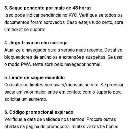
3. Saque pendente por mais de 48 horas
Isso pode indicar pendência no KYC. Verifique se todos os
documentos foram aprovados. Caso esteja tudo certo, abra
um ticket no suporte.
4. Jogo trava ou não carrega
Atualize o navegador para a versão mais recente. Desative
bloqueadores de anúncios e extensões suspeitas. Se usar
o modo PWA, tente abrir pelo navegador normal.
5. Limite de saque excedido
Consulte os limites semanais/mensais no site. Se precisar
sacar um valor maior, entre em contato com o suporte para
solicitar um aumento.
6. Código promocional expirado
Verifique a data de validade nos termos. Procure outras
ofertas na página de promoções; muitas vezes há bônus