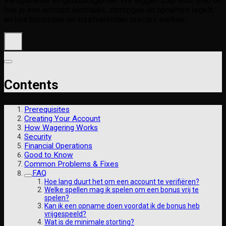
transparantie en gebruiksgemak. We leggen stap voor stap uit
hoe je een account aanmaakt, stortingen en opnames regelt,
en hoe bonussen en inzetvereisten precies werken.
Contents
Prerequisites
Creating Your Account
How Wagering Works
Security
Financial Operations
Good to Know
Common Problems & Fixes
FAQ
Hoe lang duurt het om een account te verifiëren?
Welke spellen mag ik spelen om een bonus vrij te
spelen?
Kan ik een opname doen voordat ik de bonus heb
vrijgespeeld?
Wat is de minimale storting?