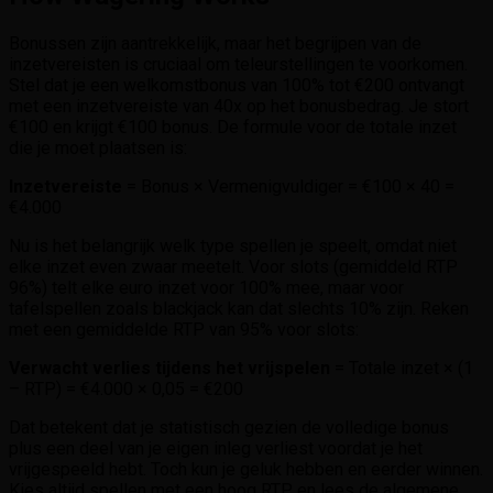
Bonussen zijn aantrekkelijk, maar het begrijpen van de
inzetvereisten is cruciaal om teleurstellingen te voorkomen.
Stel dat je een welkomstbonus van 100% tot €200 ontvangt
met een inzetvereiste van 40x op het bonusbedrag. Je stort
€100 en krijgt €100 bonus. De formule voor de totale inzet
die je moet plaatsen is:
Inzetvereiste
= Bonus × Vermenigvuldiger = €100 × 40 =
€4.000
Nu is het belangrijk welk type spellen je speelt, omdat niet
elke inzet even zwaar meetelt. Voor slots (gemiddeld RTP
96%) telt elke euro inzet voor 100% mee, maar voor
tafelspellen zoals blackjack kan dat slechts 10% zijn. Reken
met een gemiddelde RTP van 95% voor slots:
Verwacht verlies tijdens het vrijspelen
= Totale inzet × (1
– RTP) = €4.000 × 0,05 = €200
Dat betekent dat je statistisch gezien de volledige bonus
plus een deel van je eigen inleg verliest voordat je het
vrijgespeeld hebt. Toch kun je geluk hebben en eerder winnen.
Kies altijd spellen met een hoog RTP en lees de algemene