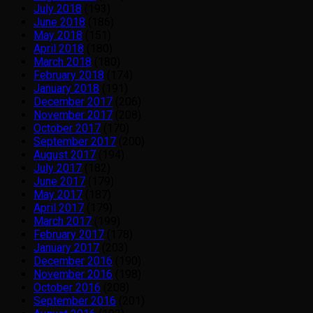
July 2018
(193)
June 2018
(186)
May 2018
(151)
April 2018
(180)
March 2018
(180)
February 2018
(174)
January 2018
(191)
December 2017
(206)
November 2017
(208)
October 2017
(170)
September 2017
(200)
August 2017
(194)
July 2017
(182)
June 2017
(179)
May 2017
(187)
April 2017
(179)
March 2017
(199)
February 2017
(178)
January 2017
(203)
December 2016
(190)
November 2016
(198)
October 2016
(208)
September 2016
(201)