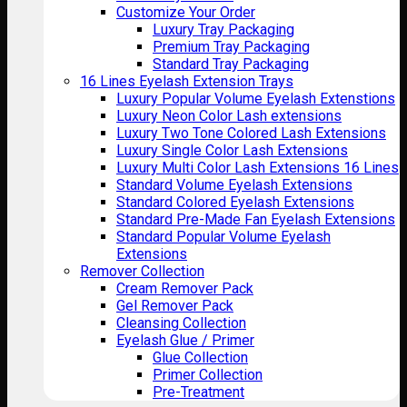
Customize Your Order
Luxury Tray Packaging
Premium Tray Packaging
Standard Tray Packaging
16 Lines Eyelash Extension Trays
Luxury Popular Volume Eyelash Extenstions
Luxury Neon Color Lash extensions
Luxury Two Tone Colored Lash Extensions
Luxury Single Color Lash Extensions
Luxury Multi Color Lash Extensions 16 Lines
Standard Volume Eyelash Extensions
Standard Colored Eyelash Extensions
Standard Pre-Made Fan Eyelash Extensions
Standard Popular Volume Eyelash
Extensions
Remover Collection
Cream Remover Pack
Gel Remover Pack
Cleansing Collection
Eyelash Glue / Primer
Glue Collection
Primer Collection
Pre-Treatment