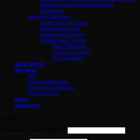
Standard Popular Volume Eyelash
Extensions
Remover Collection
Cream Remover Pack
Gel Remover Pack
Cleansing Collection
Eyelash Glue / Primer
Glue Collection
Primer Collection
Pre-Treatment
Grow with Us
Business
FAQ
Payment Methods
Terms and Conditions
Privacy Policy
News
Contact Us
Login
Username or email address
*