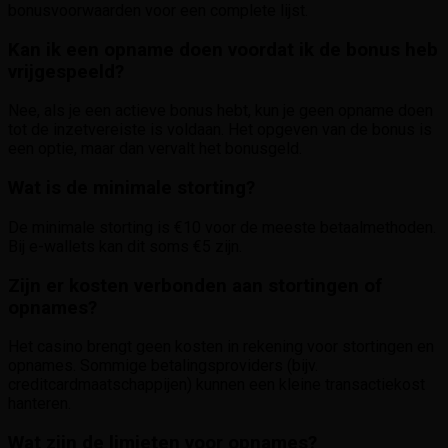
bonusvoorwaarden voor een complete lijst.
Kan ik een opname doen voordat ik de bonus heb
vrijgespeeld?
Nee, als je een actieve bonus hebt, kun je geen opname doen
tot de inzetvereiste is voldaan. Het opgeven van de bonus is
een optie, maar dan vervalt het bonusgeld.
Wat is de minimale storting?
De minimale storting is €10 voor de meeste betaalmethoden.
Bij e-wallets kan dit soms €5 zijn.
Zijn er kosten verbonden aan stortingen of
opnames?
Het casino brengt geen kosten in rekening voor stortingen en
opnames. Sommige betalingsproviders (bijv.
creditcardmaatschappijen) kunnen een kleine transactiekost
hanteren.
Wat zijn de limieten voor opnames?