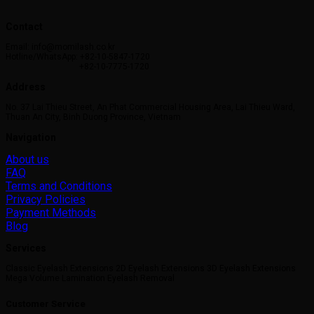
Contact
Email: info@momilash.co.kr
Hotline/WhatsApp: +82-10-5847-1720
+82-10-7775-1720
Address
No. 37 Lai Thieu Street, An Phat Commercial Housing Area, Lai Thieu Ward,
Thuan An City, Binh Duong Province, Vietnam
Navigation
About us
FAQ
Terms and Conditions
Privacy Policies
Payment Methods
Blog
Services
Classic Eyelash Extensions 2D Eyelash Extensions 3D Eyelash Extensions
Mega Volume Lamination Eyelash Removal
Customer Service