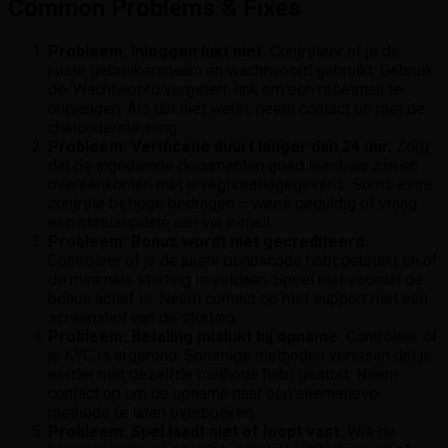
Common Problems & Fixes
Probleem: Inloggen lukt niet.
Controleer of je de
juiste gebruikersnaam en wachtwoord gebruikt. Gebruik
de ‘Wachtwoord vergeten’-link om een resetmail te
ontvangen. Als dat niet werkt, neem contact op met de
chatondersteuning.
Probleem: Verificatie duurt langer dan 24 uur.
Zorg
dat de ingediende documenten goed leesbaar zijn en
overeenkomen met je registratiegegevens. Soms extra
controle bij hoge bedragen – wees geduldig of vraag
een statusupdate aan via e-mail.
Probleem: Bonus wordt niet gecrediteerd.
Controleer of je de juiste bonuscode hebt gebruikt en of
de minimale storting is voldaan. Speel niet voordat de
bonus actief is. Neem contact op met support met een
screenshot van de storting.
Probleem: Betaling mislukt bij opname.
Controleer of
je KYC is afgerond. Sommige methoden vereisen dat je
eerder met dezelfde methode hebt gestort. Neem
contact op om de opname naar een alternatieve
methode te laten overboeken.
Probleem: Spel laadt niet of loopt vast.
Wis de