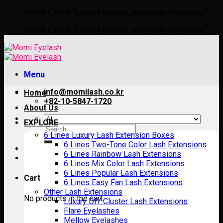
Skip
MOMI LASH! “Luxury lashes, everyday elegance.”
to
MOMI LASH! “Luxury lashes, everyday elegance.”
content
Menu
info@momilash.co.kr
Home
+82-10-5847-1720
About Us
EXPLORE
Search
6 Lines Luxury Lash Extension Boxes
for:
6 Lines Two-Tone Color Lash Extensions
6 Lines Rainbow Lash Extensions
6 Lines Mix Color Lash Extensions
6 Lines Popular Lash Extensions
Cart
6 Lines Easy Fan Lash Extensions
Other Lash Extensions
No products in the cart.
Luxury DIY Cluster Lash Extensions
Flare Eyelashes
Mellow Eyelashes