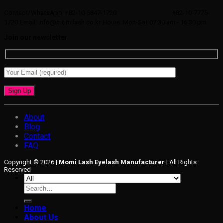
Contact/WhatsApp: +82-10-5847-1720
+82-10-7775-
1720
Email: info@momilash.co.kr
Hours: Mon-Sat 07:30 am - 16:30 pm
Join our newsletter
About
Blog
Contact
FAQ
Copyright © 2026 |
Momi Lash Eyelash Manufacturer
| All Rights
Reserved
Search
for:
Home
About Us