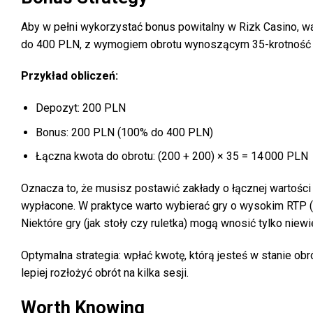
Aby w pełni wykorzystać bonus powitalny w Rizk Casino, w
do 400 PLN, z wymogiem obrotu wynoszącym 35-krotność 
Przykład obliczeń:
Depozyt: 200 PLN
Bonus: 200 PLN (100% do 400 PLN)
Łączna kwota do obrotu: (200 + 200) × 35 = 14 000 PLN
Oznacza to, że musisz postawić zakłady o łącznej wartośc
wypłacone. W praktyce warto wybierać gry o wysokim RTP (n
Niektóre gry (jak stoły czy ruletka) mogą wnosić tylko nie
Optymalna strategia: wpłać kwotę, którą jesteś w stanie ob
lepiej rozłożyć obrót na kilka sesji.
Worth Knowing