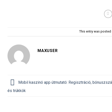
This entry was posted 
MAXUSER
Mobil kaszinó app útmutató: Regisztráció, bónuszsz
és trükkök