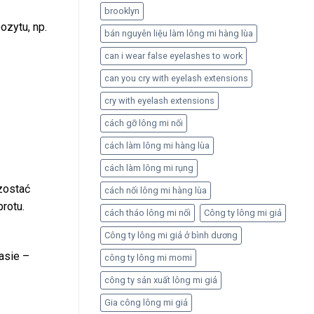
brooklyn
ozytu, np.
bán nguyên liệu làm lông mi hàng lùa
can i wear false eyelashes to work
can you cry with eyelash extensions
cry with eyelash extensions
cách gỡ lông mi nối
cách làm lông mi hàng lùa
cách làm lông mi rụng
zostać
cách nối lông mi hàng lùa
rotu.
cách tháo lông mi nối
Công ty lông mi giả
Công ty lông mi giả ở bình dương
asie –
công ty lông mi momi
công ty sản xuất lông mi giả
Gia công lông mi giả