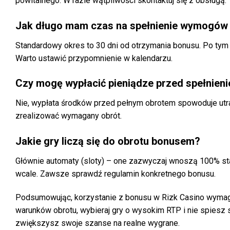
powitalnego. W razie wątpliwości skontaktuj się z obsługą.
Jak długo mam czas na spełnienie wymogów
Standardowy okres to 30 dni od otrzymania bonusu. Po tym
Warto ustawić przypomnienie w kalendarzu.
Czy mogę wypłacić pieniądze przed spełnie
Nie, wypłata środków przed pełnym obrotem spowoduje utr
zrealizować wymagany obrót.
Jakie gry liczą się do obrotu bonusem?
Głównie automaty (sloty) – one zazwyczaj wnoszą 100% sta
wcale. Zawsze sprawdź regulamin konkretnego bonusu.
Podsumowując, korzystanie z bonusu w Rizk Casino wymaga
warunków obrotu, wybieraj gry o wysokim RTP i nie spiesz s
zwiększysz swoje szanse na realne wygrane.