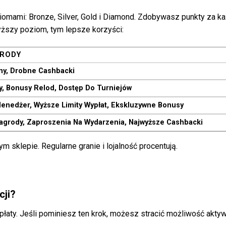
iomami: Bronze, Silver, Gold i Diamond. Zdobywasz punkty za k
yższy poziom, tym lepsze korzyści:
GRODY
ny, Drobne Cashbacki
y, Bonusy Relod, Dostęp Do Turniejów
enedżer, Wyższe Limity Wypłat, Ekskluzywne Bonusy
grody, Zaproszenia Na Wydarzenia, Najwyższe Cashbacki
sklepie. Regularne granie i lojalność procentują.
cji?
łaty. Jeśli pominiesz ten krok, możesz stracić możliwość aktyw