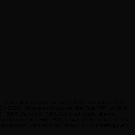
msatz. Das bedeutet: Sie zahlen 100 € ein, erhalten 100 €
 = 7.000 €. Bei einem durchschnittlichen Spiel-RTP von 96 %
– 280 € (Verlust) = –180 €. Das klingt negativ, aber mit
nzahlung von 50 €: Bonus 50 €, Gesamt 100 €, Umsatz 100 € ×
 Blackjack oder Video Poker mit 99 %+), um den Erwartungswert