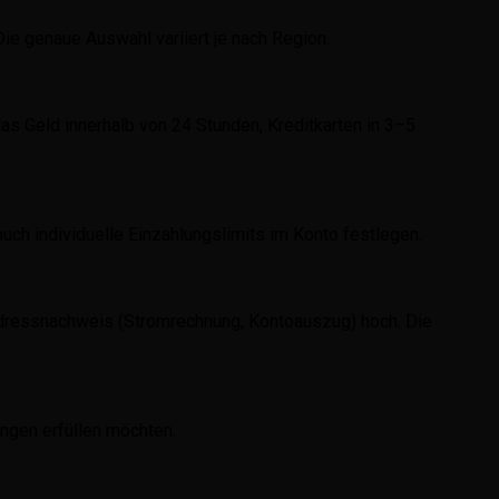
ie genaue Auswahl variiert je nach Region.
s Geld innerhalb von 24 Stunden, Kreditkarten in 3–5
auch individuelle Einzahlungslimits im Konto festlegen.
 Adressnachweis (Stromrechnung, Kontoauszug) hoch. Die
ngen erfüllen möchten.