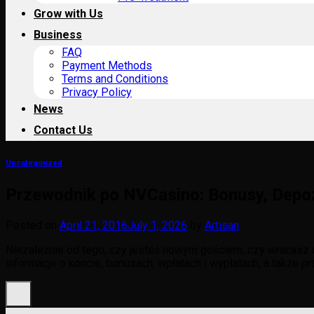
Grow with Us
Business
FAQ
Payment Methods
Terms and Conditions
Privacy Policy
News
Contact Us
Uncategorized
Przewodnik po NVCasino: Bonusy, Depoz
Posted on
April 21, 2016
July 1, 2026
by
Artisan
Niezależnie od tego, czy jesteś nowym gościem, czy wracasz
informacje o koncie, bonusach, wpłatach i wypłatach, a także p