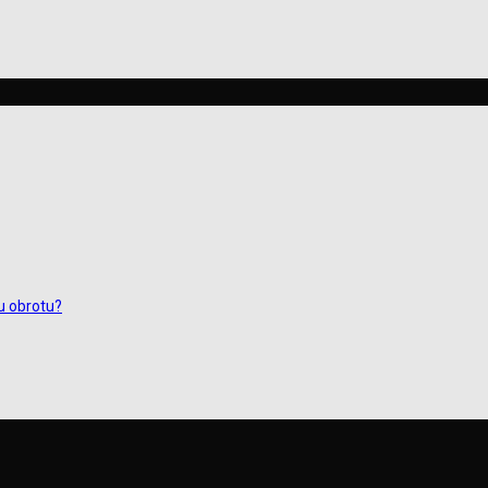
u obrotu?