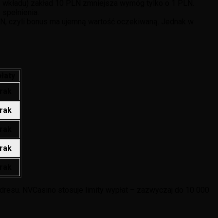
% wkładu) zakład 10 PLN zmniejsza wymóg tylko o 1 PLN.
spełnienia.
LN, czyli bonus ma ujemną wartość oczekiwaną. Jednak w
łaty
rak
rak
rak
rak
rak
dresu. NVCasino stosuje limity wypłat – zazwyczaj do 10 000