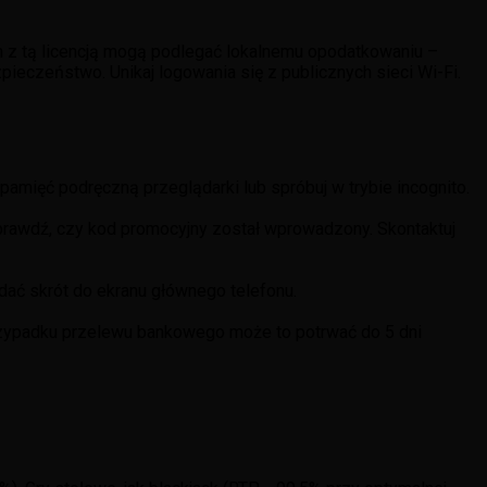
n z tą licencją mogą podlegać lokalnemu opodatkowaniu –
ieczeństwo. Unikaj logowania się z publicznych sieci Wi-Fi.
pamięć podręczną przeglądarki lub spróbuj w trybie incognito.
prawdź, czy kod promocyjny został wprowadzony. Skontaktuj
dać skrót do ekranu głównego telefonu.
zypadku przelewu bankowego może to potrwać do 5 dni