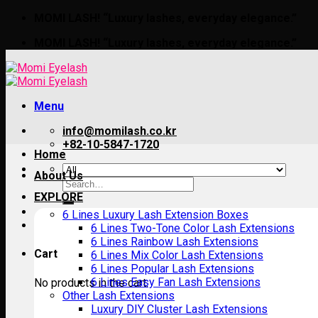
Skip
MOMI LASH! “Luxury lashes, everyday elegance.”
to
MOMI LASH! “Luxury lashes, everyday elegance.”
content
Menu
info@momilash.co.kr
+82-10-5847-1720
Home
About Us
Search
for:
EXPLORE
6 Lines Luxury Lash Extension Boxes
6 Lines Two-Tone Color Lash Extensions
6 Lines Rainbow Lash Extensions
Cart
6 Lines Mix Color Lash Extensions
6 Lines Popular Lash Extensions
6 Lines Easy Fan Lash Extensions
No products in the cart.
Other Lash Extensions
Luxury DIY Cluster Lash Extensions