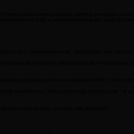
onieważ posiada licencję Curacao, pamiętaj, że wygrane z kasy
dwuskładnikowe (2FA) w ustawieniach konta, aby zwiększyć bezp
staj z opcji „Zapomniałem hasła”. Jeśli problem trwa, wyczyść 
ę wymaganą dla nvcasino no deposit bonus lub innego bonusu. S
aktualizuj przeglądarkę. NVCasino działa jako PWA – możesz do
stały zatwierdzone. Limity wypłat mogą wydłużyć czas – w pr
odaj dane osobowe (imię, nazwisko, datę urodzenia).