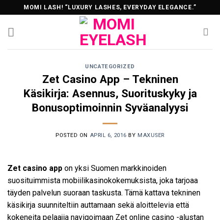
Skip
MOMI LASH! “LUXURY LASHES, EVERYDAY ELEGANCE.”
to
content
UNCATEGORIZED
Zet Casino App – Tekninen
Käsikirja: Asennus, Suorituskyky ja
Bonusoptimoinnin Syväanalyysi
POSTED ON
APRIL 6, 2016
BY
MAXUSER
Zet casino app
on yksi Suomen markkinoiden
suosituimmista mobiilikasinokokemuksista, joka tarjoaa
täyden palvelun suoraan taskusta. Tämä kattava tekninen
käsikirja suunniteltiin auttamaan sekä aloittelevia että
kokeneita pelaajia navigoimaan Zet online casino -alustan