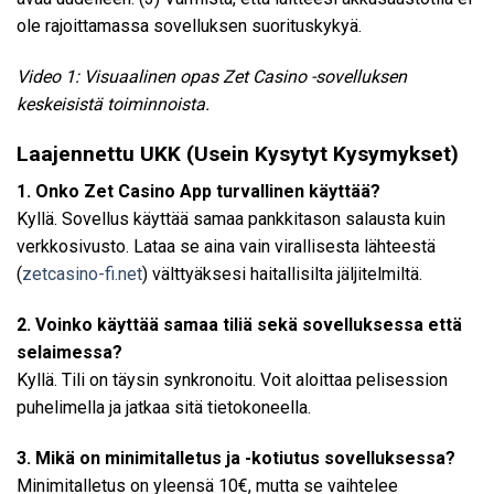
ole rajoittamassa sovelluksen suorituskykyä.
Video 1: Visuaalinen opas Zet Casino -sovelluksen
keskeisistä toiminnoista.
Laajennettu UKK (Usein Kysytyt Kysymykset)
1. Onko Zet Casino App turvallinen käyttää?
Kyllä. Sovellus käyttää samaa pankkitason salausta kuin
verkkosivusto. Lataa se aina vain virallisesta lähteestä
(
zetcasino-fi.net
) välttyäksesi haitallisilta jäljitelmiltä.
2. Voinko käyttää samaa tiliä sekä sovelluksessa että
selaimessa?
Kyllä. Tili on täysin synkronoitu. Voit aloittaa pelisession
puhelimella ja jatkaa sitä tietokoneella.
3. Mikä on minimitalletus ja -kotiutus sovelluksessa?
Minimitalletus on yleensä 10€, mutta se vaihtelee