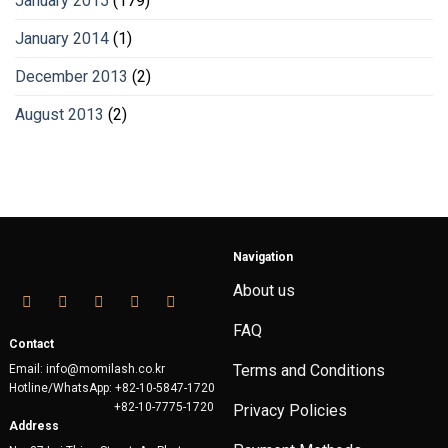
January 2015
(179)
January 2014
(1)
December 2013
(2)
August 2013
(2)
Navigation
About us
FAQ
Contact
Terms and Conditions
Email: info@momilash.co.kr
Hotline/WhatsApp: +82-10-5847-1720
+82-10-7775-1720
Privacy Policies
Address