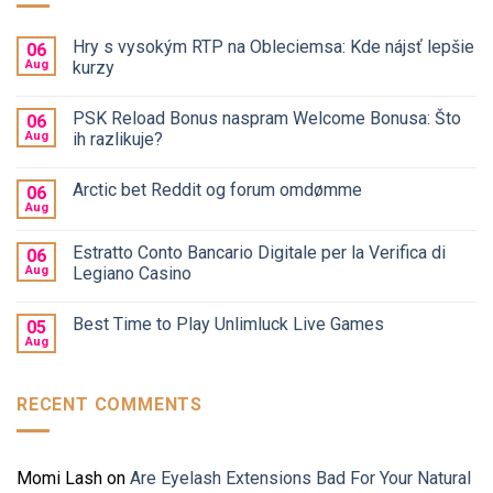
Hry s vysokým RTP na Obleciemsa: Kde nájsť lepšie
06
Aug
kurzy
PSK Reload Bonus naspram Welcome Bonusa: Što
06
Aug
ih razlikuje?
Arctic bet Reddit og forum omdømme
06
Aug
Estratto Conto Bancario Digitale per la Verifica di
06
Aug
Legiano Casino
Best Time to Play Unlimluck Live Games
05
Aug
RECENT COMMENTS
Momi Lash
on
Are Eyelash Extensions Bad For Your Natural