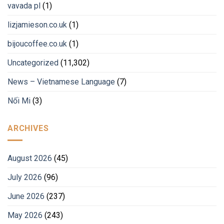
vavada pl
(1)
lizjamieson.co.uk
(1)
bijoucoffee.co.uk
(1)
Uncategorized
(11,302)
News – Vietnamese Language
(7)
Nối Mi
(3)
ARCHIVES
August 2026
(45)
July 2026
(96)
June 2026
(237)
May 2026
(243)