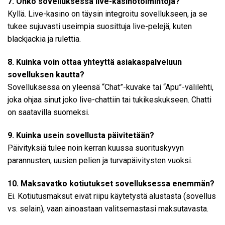
7. Onko sovelluksessa live-kasinotoimintoja?
Kyllä. Live-kasino on täysin integroitu sovellukseen, ja se
tukee sujuvasti useimpia suosittuja live-pelejä, kuten
blackjackia ja rulettia.
8. Kuinka voin ottaa yhteyttä asiakaspalveluun
sovelluksen kautta?
Sovelluksessa on yleensä “Chat”-kuvake tai “Apu”-välilehti,
joka ohjaa sinut joko live-chattiin tai tukikeskukseen. Chatti
on saatavilla suomeksi.
9. Kuinka usein sovellusta päivitetään?
Päivityksiä tulee noin kerran kuussa suorituskyvyn
parannusten, uusien pelien ja turvapäivitysten vuoksi.
10. Maksavatko kotiutukset sovelluksessa enemmän?
Ei. Kotiutusmaksut eivät riipu käytetystä alustasta (sovellus
vs. selain), vaan ainoastaan valitsemastasi maksutavasta.