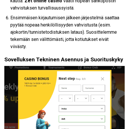
kautta.
Zet online casino
vaatii nopean sähköpostin
vahvistuksen turvallisuussyistä.
Ensimmäisen kirjautumisen jälkeen järjestelmä saattaa
pyytää nopeaa henkilöllisyyden vahvistusta (esim.
ajokortin/tunnistetodistuksen lataus). Suosittelemme
tekemään sen välittömästi, jotta kotiutukset eivät
viivästy.
Sovelluksen Tekninen Asennus ja Suorituskyky