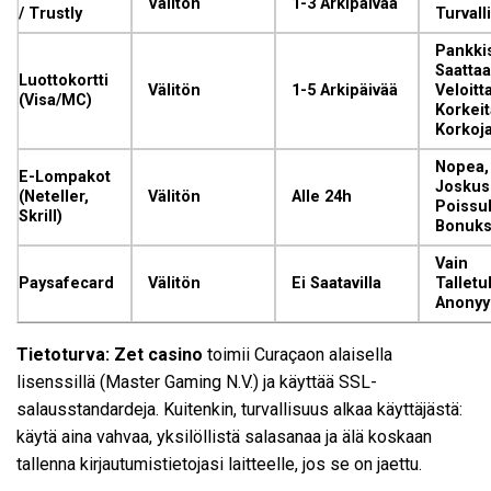
Välitön
1-3 Arkipäivää
/ Trustly
Turvall
Pankki
Saatta
Luottokortti
Välitön
1-5 Arkipäivää
Veloitt
(Visa/MC)
Korkei
Korkoj
Nopea,
E-Lompakot
Joskus
(Neteller,
Välitön
Alle 24h
Poissu
Skrill)
Bonuks
Vain
Paysafecard
Välitön
Ei Saatavilla
Tallet
Anonyy
Tietoturva:
Zet casino
toimii Curaçaon alaisella
lisenssillä (Master Gaming N.V.) ja käyttää SSL-
salausstandardeja. Kuitenkin, turvallisuus alkaa käyttäjästä:
käytä aina vahvaa, yksilöllistä salasanaa ja älä koskaan
tallenna kirjautumistietojasi laitteelle, jos se on jaettu.