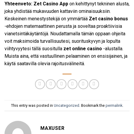
Yhteenveto:
Zet Casino App
on kehittynyt tekninen alusta,
joka yhdistää mukavuuden kattaviin ominaisuuksiin.
Keskeinen menestystekijä on ymmärtää
Zet casino bonus
-ehdojen matemaattinen perusta ja soveltaa proaktiivisia
vianetsintäkäytäntöjä. Noudattamalla tämän oppaan ohjeita
voit maksimoida turvallisuutesi, suorituskyvyn ja lopulta
viihtyvyytesi tällä suositulla
zet online casino
-alustalla.
Muista aina, että vastuullinen pelaaminen on ensisijainen, ja
käytä saatavilla olevia rajoitusvälineitä.
This entry was posted in
Uncategorized
. Bookmark the
permalink
.
MAXUSER