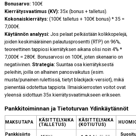
Bonusarvo:
100€
Kierrätysvaatimus (KV):
35x (bonus + talletus).
Kokonaiskierrätys:
(100€ talletus + 100€ bonus) * 35 =
7,000€.
Käytännön analyysi:
Jos pelaat pelkästään kolikkopelejä,
joiden keskimääräinen palautusprosentti (RTP) on 96%,
teoreettinen tappiosi kierrätyksen aikana olisi noin 4% *
7,000€ = 280€. Bonusarvosi on 100€, joten skenaario on
negatiivinen.
Strategia:
Suuntaa osa kierrätyksestä
peleihin, joilla on alhainen panosvaikutus (esim.
musta/punainen rulettissä, tietyt blackjack-versiot), mikä
pienentää odotettua tappiota. Ilmaiskierrosten voitot ovat
yleensä sidottuun 35x kierrätysvaatimukseen erikseen.
Pankkitoiminnan ja Tietoturvan Ydinkäytännöt
KÄSITTELYAIKA
KÄSITTELYAIKA
MAKSUTAPA
HUOMIO
(TALLETUS)
(KOTIUTUS)
Pankkisiirto
Suositu