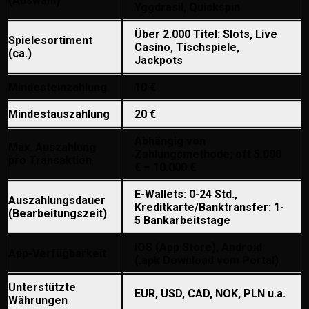
(Auswahl)
Yggdrasil, Quickspin
Über 2.000 Titel: Slots, Live
Spielesortiment
Casino, Tischspiele,
(ca.)
Jackpots
Mindesteinzahlung
10 €
Mindestauszahlung
20 €
Abhängig von
Max. Auszahlung
Zahlungsmethode; oft 5.000
pro Transaktion
€ – 10.000 €
E-Wallets: 0-24 Std.,
Auszahlungsdauer
Kreditkarte/Banktransfer: 1-
(Bearbeitungszeit)
5 Bankarbeitstage
iOS (App Store), Android
App-Verfügbarkeit
(.apk Download vom Portal)
Unterstützte
EUR, USD, CAD, NOK, PLN u.a.
Währungen