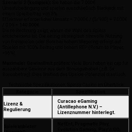
Szenario 2 (komplex):
Sie haben die 7.000€
Umsatzbedingung und spielen ausschließlich Blackjack mit
einem Spielbeitrag von 5%.
Effektiver erforderlicher Umsatz = 7.000€ / (5/100) = 7.000€
/ 0.05 =
140.000€
.
Diese Rechnung zeigt, warum die Wahl des Spiels
entscheidend ist. Die einzig strategisch sinnvolle Nutzung
von Freispielen oder Boni bei hohem Wagering erfolgt auf
Spielen mit 100% Beitrag und hohem RTP (Return to Player,
>96%).
Maximaler Gewinnlimit prüfen:
Viele Boni haben ein cap für
auszahlbare Gewinne aus dem Bonusguthaben (z.B. 5x
Bonusbetrag). Dies limitiert das Upside-Potenzial drastisch.
Technische Spezifikationen: Spinsy Casino im Überblick
Kategorie
Spezifikation
Curacao eGaming
Lizenz &
(Antillephone N.V.) –
Regulierung
Lizenznummer hinterlegt.
NetEnt, Pragmatic Play,
Spieleanbieter
Evolution Gaming, Play’n GO,