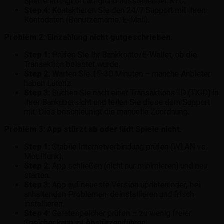
Sperre erfolgt oft aufgrund ausstehender KYC.
Step 4:
Kontaktieren Sie den 24/7 Support mit Ihren
Kontodaten (Benutzername, E-Mail).
Problem 2: Einzahlung nicht gutgeschrieben.
Step 1:
Prüfen Sie Ihr Bankkonto/E-Wallet, ob die
Transaktion belastet wurde.
Step 2:
Warten Sie 15-30 Minuten – manche Anbieter
haben Latenz.
Step 3:
Suchen Sie nach einer Transaktions-ID (TXID) in
Ihrer Bankübersicht und teilen Sie diese dem Support
mit. Dies beschleunigt die manuelle Zuordnung.
Problem 3: App stürzt ab oder lädt Spiele nicht.
Step 1:
Stabile Internetverbindung prüfen (WLAN vs.
Mobilfunk).
Step 2:
App schließen (nicht nur minimieren) und neu
starten.
Step 3:
App auf neueste Version updaten oder, bei
anhaltenden Problemen, deinstallieren und frisch
installieren.
Step 4:
Gerätespeicher prüfen – zu wenig freier
Speicher kann zu Abstürzen führen.