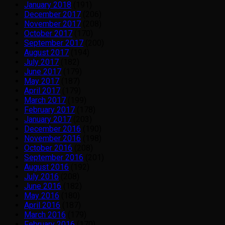
January 2018
(191)
December 2017
(206)
November 2017
(208)
October 2017
(170)
September 2017
(200)
August 2017
(194)
July 2017
(182)
June 2017
(179)
May 2017
(187)
April 2017
(179)
March 2017
(199)
February 2017
(178)
January 2017
(203)
December 2016
(190)
November 2016
(198)
October 2016
(208)
September 2016
(201)
August 2016
(192)
July 2016
(208)
June 2016
(182)
May 2016
(180)
April 2016
(187)
March 2016
(179)
February 2016
(170)