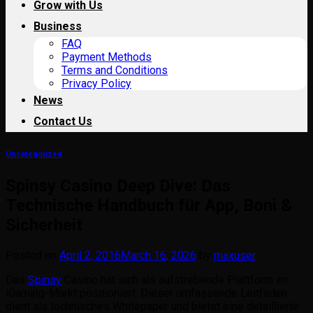
Grow with Us
Business
FAQ
Payment Methods
Terms and Conditions
Privacy Policy
News
Contact Us
Uncategorized
Spinsy Casino Deep Dive: Das
Technische Handbuch für App, Boni &
Sicherheit
Posted on
April 2, 2016
March 16, 2026
by
maxuser
Das
Spinsy
Casino hat sich als aufstrebende Plattform im
iGaming-Markt positioniert. Dieser umfassende Leitfaden
dient als technisches Whitepaper und bietet eine detaillierte