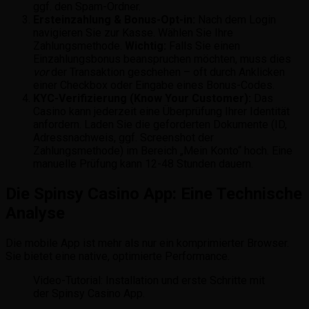
ggf. den Spam-Ordner.
Ersteinzahlung & Bonus-Opt-in:
Nach dem Login
navigieren Sie zur Kasse. Wählen Sie Ihre
Zahlungsmethode.
Wichtig:
Falls Sie einen
Einzahlungsbonus beanspruchen möchten, muss dies
vor
der Transaktion geschehen – oft durch Anklicken
einer Checkbox oder Eingabe eines Bonus-Codes.
KYC-Verifizierung (Know Your Customer):
Das
Casino kann jederzeit eine Überprüfung Ihrer Identität
anfordern. Laden Sie die geforderten Dokumente (ID,
Adressnachweis, ggf. Screenshot der
Zahlungsmethode) im Bereich „Mein Konto“ hoch. Eine
manuelle Prüfung kann 12-48 Stunden dauern.
Die Spinsy Casino App: Eine Technische
Analyse
Die mobile App ist mehr als nur ein komprimierter Browser.
Sie bietet eine native, optimierte Performance.
Video-Tutorial: Installation und erste Schritte mit
der Spinsy Casino App.