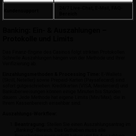
24/7 Live-Chat, E-Mail, FAQ-
Kundensupport
Bereich
Banking: Ein- & Auszahlungen –
Protokolle und Limits
Das Finanz-Engine des Casinos folgt strikten Protokollen.
Schnelle Auszahlungen hängen von der Methode und Ihrer
Verifizierung ab.
Einzahlungsmethoden & Processing Time:
E-Wallets
(Skrill, Neteller) sowie Prepaid-Karten (Paysafecard) sind
sofort gutgeschrieben. Kreditkarten (VISA, Mastercard) und
Banküberweisungen können einige Minuten bis Stunden
dauern. Jede Methode hat eigene Limits (Min/Max), die in
Ihrem Kassenbereich einsehbar sind.
Auszahlungs-Workflow:
Beantragung:
Stellen Sie einen Auszahlungsantrag im
„Banking“-Bereich. Das Guthaben muss alle
Bonusbedingungen erfüllt haben und für Auszahlung