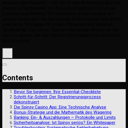
Analyse aller Aspekte – von der ersten Anmeldung über die
komplexe Mathematik der Bonusbedingungen bis hin zur
Sicherheitsarchitektur. Wir beleuchten insbesondere die
spinsy casino app, die das mobile Erlebnis prägt, und geben
praktische Strategien für einen effizienten und sicheren
Spielbetrieb. Ziel ist es, Nutzern das nötige Wissen an die
Hand zu geben, um das Casino vollumfänglich zu verstehen
und zu nutzen.
Contents
Bevor Sie beginnen: Ihre Essential-Checkliste
Schritt-für-Schritt: Der Registrierungsprozess
dekonstruiert
Die Spinsy Casino App: Eine Technische Analyse
Bonus-Strategie und die Mathematik des Wagering
Banking: Ein- & Auszahlungen – Protokolle und Limits
Sicherheitsanalyse: Ist Spinsy seriös? Ein Whitepaper
Troubleshooting: Systematische Fehlerbehebung