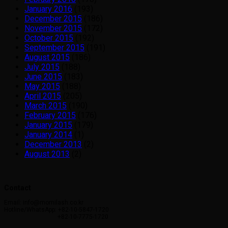
January 2016
(193)
December 2015
(186)
November 2015
(172)
October 2015
(192)
September 2015
(191)
August 2015
(186)
July 2015
(188)
June 2015
(183)
May 2015
(188)
April 2015
(205)
March 2015
(190)
February 2015
(176)
January 2015
(179)
January 2014
(1)
December 2013
(2)
August 2013
(2)
Contact
Email: info@momilash.co.kr
Hotline/WhatsApp: +82-10-5847-1720
+82-10-7775-1720