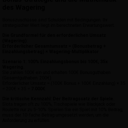
des Wagering
Bonuszuschüsse sind Schulden mit Bedingungen. Ihr
strategischer Wert liegt im berechneten Erwartungswert.
Die Grundformel für den erforderlichen Umsatz
(Wagering):
Erforderlicher Gesamtumsatz = (Bonusbetrag +
Einzahlungsbetrag) × Wagering-Multiplikator
Szenario 1: 100% Einzahlungsbonus bis 100€, 35x
Wagering.
Sie zahlen 100€ ein und erhalten 100€ Bonusguthaben
(Gesamtguthaben: 200€).
Erforderlicher Umsatz = (100€ Bonus + 100€ Einzahlung) × 35
= 200€ × 35 =
7.000€
.
Die kritische Kennzahl: Der Beitragssatz der Spiele.
Slots tragen oft zu 100%, Tischspiele wie Blackjack oder
Roulette nur zu 5-10%. Spielen Sie ein Spiel mit 10% Beitrag,
muss der 10-fache Betrag umgesetzt werden, um die
Anforderung zu erfüllen.