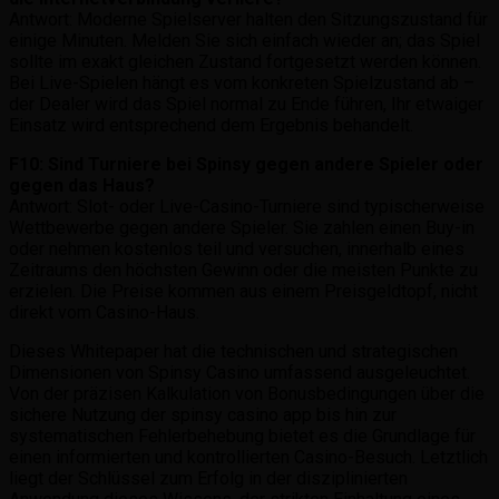
Antwort: Moderne Spielserver halten den Sitzungszustand für
einige Minuten. Melden Sie sich einfach wieder an; das Spiel
sollte im exakt gleichen Zustand fortgesetzt werden können.
Bei Live-Spielen hängt es vom konkreten Spielzustand ab –
der Dealer wird das Spiel normal zu Ende führen, Ihr etwaiger
Einsatz wird entsprechend dem Ergebnis behandelt.
F10: Sind Turniere bei Spinsy gegen andere Spieler oder
gegen das Haus?
Antwort: Slot- oder Live-Casino-Turniere sind typischerweise
Wettbewerbe gegen andere Spieler. Sie zahlen einen Buy-in
oder nehmen kostenlos teil und versuchen, innerhalb eines
Zeitraums den höchsten Gewinn oder die meisten Punkte zu
erzielen. Die Preise kommen aus einem Preisgeldtopf, nicht
direkt vom Casino-Haus.
Dieses Whitepaper hat die technischen und strategischen
Dimensionen von Spinsy Casino umfassend ausgeleuchtet.
Von der präzisen Kalkulation von Bonusbedingungen über die
sichere Nutzung der spinsy casino app bis hin zur
systematischen Fehlerbehebung bietet es die Grundlage für
einen informierten und kontrollierten Casino-Besuch. Letztlich
liegt der Schlüssel zum Erfolg in der disziplinierten