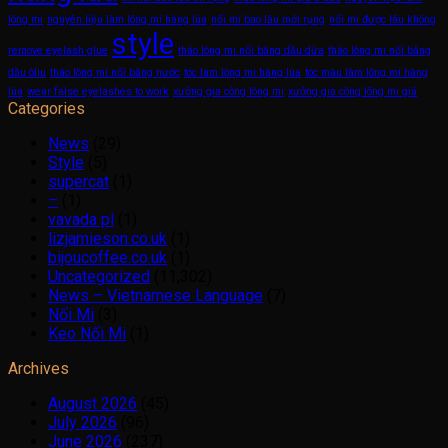
lông mi
nguyên liệu làm lông mi hàng lùa
nối mi bao lâu mới rụng
nối mi được lâu không
style
remove eyelash glue
tháo lông mi nối bằng dầu dừa
tháo lông mi nối bằng
dầu ôliu
tháo lông mi nối bằng nước
tóc làm lông mi hàng lùa
tóc màu làm lông mi hàng
lùa
wear false eyelashes to work
xưởng gia công lông mi
xưởng gia công lông mi giả
Categories
News
(29)
Style
(5)
supercat
(1)
–
(1)
vavada pl
(1)
lizjamieson.co.uk
(1)
bijoucoffee.co.uk
(1)
Uncategorized
(11,302)
News – Vietnamese Language
(7)
Nối Mi
(3)
Keo Nối Mi
(1)
Archives
August 2026
(45)
July 2026
(96)
June 2026
(237)