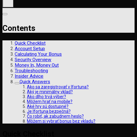
Contents
Quick Checklist
Account Setup
Calculating Your Bonus
Security Overview
Money In, Money Out
Troubleshooting
Insider Advice
Quick Answers
Ako sa zaregistrovať v Ifortuna?
Aký je minimálny vklad?
Ako dlho trvá výber?
Môžem hrať na mobile?
Aké hry sú dostupné?
Je Ifortuna bezpečná?
Čo robiť, ak zabudnem heslo?
Môžem si vybrať bonus bez vkladu?
Quick Checklist