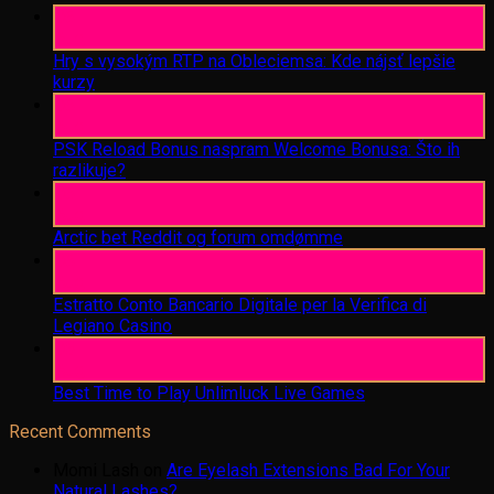
06
Aug
Hry s vysokým RTP na Obleciemsa: Kde nájsť lepšie
kurzy
06
Aug
PSK Reload Bonus naspram Welcome Bonusa: Što ih
razlikuje?
06
Aug
Arctic bet Reddit og forum omdømme
06
Aug
Estratto Conto Bancario Digitale per la Verifica di
Legiano Casino
05
Aug
Best Time to Play Unlimluck Live Games
Recent Comments
Momi Lash
on
Are Eyelash Extensions Bad For Your
Natural Lashes?