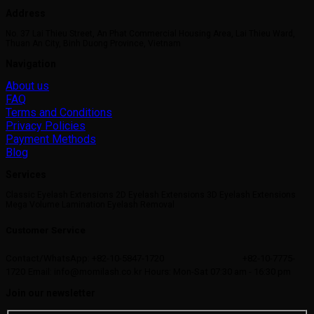
Address
No. 37 Lai Thieu Street, An Phat Commercial Housing Area, Lai Thieu Ward,
Thuan An City, Binh Duong Province, Vietnam
Navigation
About us
FAQ
Terms and Conditions
Privacy Policies
Payment Methods
Blog
Services
Classic Eyelash Extensions 2D Eyelash Extensions 3D Eyelash Extensions
Mega Volume Lamination Eyelash Removal
Customer Service
Contact/WhatsApp: +82-10-5847-1720
+82-10-7775-
1720
Email: info@momilash.co.kr
Hours: Mon-Sat 07:30 am - 16:30 pm
Join our newsletter