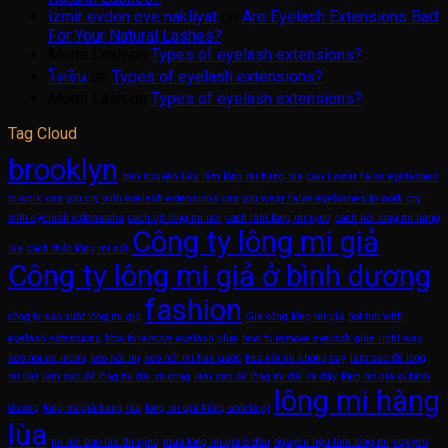
izmir evden eve nakliyat
on
Are Eyelash Extensions Bad
For Your Natural Lashes?
Momi Lash
on
Types of eyelash extensions?
โดจิน
on
Types of eyelash extensions?
Momi Lash
on
Types of eyelash extensions?
Tag Cloud
brooklyn
bán nguyên liệu làm lông mi hàng lùa
can i wear false eyelashes
to work
can you cry with eyelash extensions
can you wear false eyelashes to work
cry
with eyelash extensions
cách gỡ lông mi nối
cách làm lông mi rụng
cách nối lông mi hàng
Công ty lông mi giả
lùa
cách tháo lông mi nối
Công ty lông mi giả ở bình dương
fashion
công ty sản xuất lông mi giả
Gia công lông mi giả
hot tub with
eyelash extensions
how to remove eyelash glue
how to remove eyelash glue right way
keo noi mi momi
keo nối mi
keo nối mi hàn quốc
keo nối mi không cay
làm sao để lông
mi dài
làm sao để lông mi dài và cong
làm sao để lông mi dài và dày
lông mi giá sỉ bình
lông mi hàng
dương
lông mi giả hàng lùa
lông mi giả tiếng anh là gì
lùa
mi nối bao lâu thì rụng
mua lông mi giả ở đâu
nguyên liệu làm lông mi
nguyên