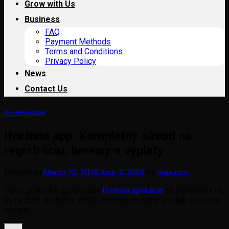
Grow with Us
Business
FAQ
Payment Methods
Terms and Conditions
Privacy Policy
News
Contact Us
Uncategorized
Ifortuna app: Kompletný návod na
registráciu, bonusy a výplaty
Posted on
March 10, 2016
June 3, 2026
by
maxuser
Tento praktický sprievodca
Ifortuna aplikacia
sa zameriava na
to, na čom skutočne záleží: bonusy, mobilný prístup a včasné
výplaty.