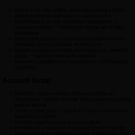
Overte si, že máte platný občiansky preukaz a druhý
doklad totožnosti (napr. pas) na overenie účtu.
Skontrolujte, či je vaše zariadenie kompatibilné s
mobilnou stránkou – Ifortuna app funguje ako PWA z
prehliadača.
Pred prvým vkladom si prečítajte podmienky bonusu –
zamerajte sa na požiadavky na pretočenie.
Vyberte si platobnú metódu, ktorá podporuje okamžité
výbery – napríklad Skrill alebo Neteller.
Nastavte si dvojfaktorovú autentifikáciu (2FA) hneď po
registrácii.
Account Setup
Navštívte oficiálnu stránku Ifortuna a kliknite na
„Registrácia”. Vyplňte formulár: meno, priezvisko, email,
telefón, adresa.
Zvoľte si silné heslo – aspoň 12 znakov s číslicami a
špeciálnymi znakmi.
Potvrďte registráciu cez emailový odkaz.
Prihláste sa a dokončite overenie totožnosti: nahrajte
sken občianskeho preukazu a druhý doklad (napr. účet