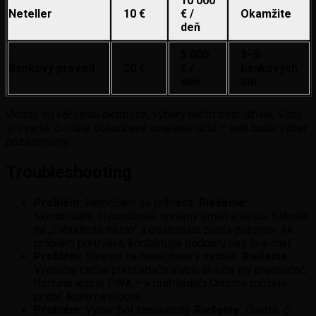
10 000
Neteller
10 €
€ /
Okamžite
deň
5 000
3–5
Bankový prevod
20 €
€ /
bankových
deň
dní
Vklady sú väčšinou okamžité, výbery môžu trvať dlhšie. Vždy
si overte, či máte dokončené overenie účtu – inak bude výber
pozastavený.
Troubleshooting
Problém:
Nemôžem sa prihlásiť.
Riešenie:
Skontrolujte, či používate správny email a heslo. Kliknite
na „Zabudnuté heslo” a postupujte podľa pokynov. Ak
problém pretrváva, kontaktujte podporu cez live chat.
Problém:
Stránka sa nenačítava v mobile.
Riešenie:
Vymažte cache prehliadača alebo skúste iný prehliadač.
Ifortuna app je PWA – v prehliadači Chrome môžete
pridať ikonu na plochu.
Problém:
Výber bol zamietnutý.
Riešenie:
Overte, či