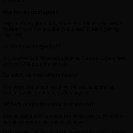
z obchodu.
Aké hry sú dostupné?
Nájdete stovky automatov, stolové hry (ruleta, blackjack) a
živé kasíno od poskytovateľov ako NetEnt, Microgaming,
Play’n GO.
Je Ifortuna bezpečná?
Áno, používa SSL šifrovanie a licenciu Curacao. Odporúčame
aktivovať 2FA pre extra ochranu.
Čo robiť, ak zabudnem heslo?
Kliknite na „Zabudnuté heslo” na prihlasovacej stránke,
zadajte email a postupujte podľa pokynov.
Môžem si vybrať bonus bez vkladu?
Ifortuna občas ponúka bonus bez vkladu pre nových hráčov –
sledujte promo email a sekciu „Bonuses”.
Tento sprievodca vám pomôže využiť všetky výhody kasína