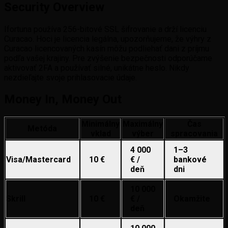
Security Overview
Ifortuna používa 256-bitové SSL šifrovanie a drží licenciu
Curacao. Hoci je licencia legálna, upozorňujeme, že výhry z
Curacao licencovaných kasín môžu podliehať dani z príjmu
podľa vašej krajiny. Pre zvýšenie bezpečnosti odporúčame
aktivovať 2FA a používať silné, unikátne heslo. Nikdy
nezdieľajte svoje prihlasovacie údaje.
Money In, Money Out
Minimálny
Maximálny
Čas
Metóda
vklad
výber
spracovania
4 000
1–3
Visa/Mastercard
10 €
€ /
bankové
deň
dni
10 000
Skrill
10 €
€ /
Okamžite
deň