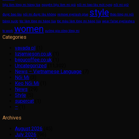
liệu làm lông mi hàng lùa
nguyên liệu làm mi giả
nối mi bao lâu mới rụng
nối mi giữ
style
được bao lâu
nối mi được lâu không
remove eyelash glue
tháo lông mi nối
bằng nước
tóc làm lông mi hàng lùa
tóc màu làm lông mi hàng lùa
wear false eyelashes
women
to work
xưởng gia công lông mi
Categories
vavada pl
(1)
lizjamieson.co.uk
(1)
bijoucoffee.co.uk
(1)
Uncategorized
(11,302)
News – Vietnamese Language
(7)
Nối Mi
(3)
Keo Nối Mi
(1)
News
(29)
Style
(5)
supercat
(1)
–
(1)
Archives
August 2026
(45)
July 2026
(96)