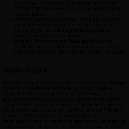
ste dokončili KYC proces. Skontrolujte, či výberová
metóda zodpovedá vkladovej – kasíno často vyžaduje
rovnakú metódu.
Problém:
Bonus sa neaktivoval.
Riešenie:
Pri vklade
ste museli zadať bonusový kód alebo začiarknuť
políčko. Ak ste tak neurobili, kontaktujte podporu –
niekedy bonus pridajú dodatočne.
Problém:
Hra sa neotvára.
Riešenie:
Aktualizujte
prehliadač alebo skúste hru spustiť v režime inkognito.
Ak problém pretrváva, ide o technickú chybu – nahláste
ju.
Insider Advice
Vernostný program Ifortuna casino je rozdelený do niekoľkých
úrovní: Bronze, Silver, Gold a Platinum. Za každú stávku
získavate body – približne 1 bod za 10 € stávky. Po
dosiahnutí určitého počtu bodov postúpite na vyššiu úroveň.
Odmeny zahŕňajú osobného manažéra, vyššie limity výberov,
exkluzívne bonusy a cashback. Napríklad na úrovni Platinum
dostávate 10% cashback z týždenných strát bez
maximálneho limitu. Ak chcete rýchlejšie stúpať, zamerajte sa
na hry s vysokým príspevkom k bodom – zvyčajne automaty.