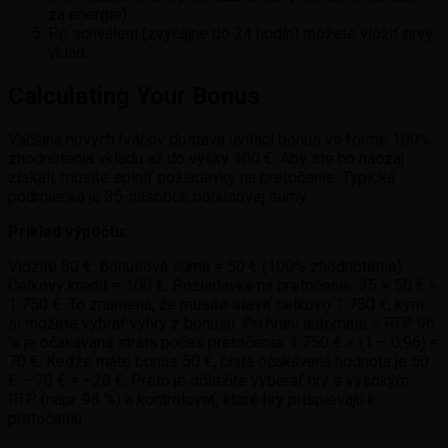
za energie).
Po schválení (zvyčajne do 24 hodín) môžete vložiť prvý
vklad.
Calculating Your Bonus
Väčšina nových hráčov dostáva uvítací bonus vo forme 100%
zhodnotenia vkladu až do výšky 100 €. Aby ste ho naozaj
získali, musíte splniť požiadavky na pretočenie. Typická
podmienka je 35-násobok bonusovej sumy.
Príklad výpočtu:
Vložíte 50 €. Bonusová suma = 50 € (100% zhodnotenie).
Celkový kredit = 100 €. Požiadavka na pretočenie: 35 × 50 € =
1 750 €. To znamená, že musíte staviť celkovo 1 750 €, kým
si môžete vybrať výhry z bonusu. Pri hraní automatu s RTP 96
% je očakávaná strata počas pretočenia: 1 750 € × (1 – 0,96) =
70 €. Keďže máte bonus 50 €, čistá očakávaná hodnota je 50
€ – 70 € = –20 €. Preto je dôležité vyberať hry s vysokým
RTP (napr. 98 %) a kontrolovať, ktoré hry prispievajú k
pretočeniu.