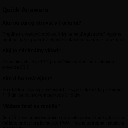
Quick Answers
Ako sa zaregistrovať v Ifortuna?
Prejdite na webovú stránku, kliknite na „Registrácia”, vyplňte
osobné údaje, potvrďte email a dokončite overenie totožnosti.
Aký je minimálny vklad?
Minimálny vklad je 10 € pre väčšinu metód, pri bankovom
prevode 20 €.
Ako dlho trvá výber?
Pri elektronických peňaženkách je výber okamžitý, pri kartách
1–3 dni, pri bankovom prevode 3–5 dní.
Môžem hrať na mobile?
Áno, Ifortuna ponúka mobilne optimalizovanú stránku, ktorú si
môžete pridať na plochu ako PWA – nie je potrebná inštalácia