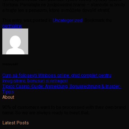
Ifortuna. Pamätajte na zodpovedné hranie – stanovte si limity
a hrajte len s peniazmi, ktoré si môžete dovoliť stratiť.
This entry was posted in
Uncategorized
. Bookmark the
permalink
.
maxuser
Cum să folosești Winboss online: ghid complet pentru
înregistrare, bonusuri și retrageri
Tipico Casino-Guide: Anmeldung, Bonusrechnung & Insider-
Tipps
About
90% of customers want to be processed with their own brand
name. So we are always ready to meet that.
Latest Posts