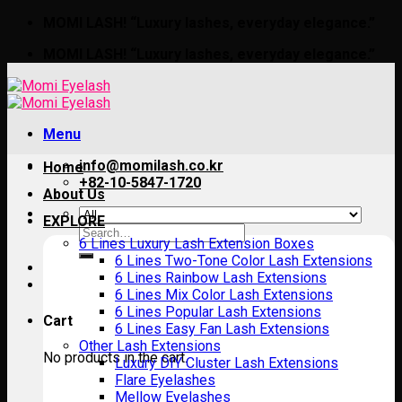
Skip
MOMI LASH! “Luxury lashes, everyday elegance.”
to
MOMI LASH! “Luxury lashes, everyday elegance.”
content
Menu
info@momilash.co.kr
Home
+82-10-5847-1720
About Us
EXPLORE
Search
6 Lines Luxury Lash Extension Boxes
for:
6 Lines Two-Tone Color Lash Extensions
6 Lines Rainbow Lash Extensions
6 Lines Mix Color Lash Extensions
6 Lines Popular Lash Extensions
Cart
6 Lines Easy Fan Lash Extensions
Other Lash Extensions
No products in the cart.
Luxury DIY Cluster Lash Extensions
Flare Eyelashes
Mellow Eyelashes