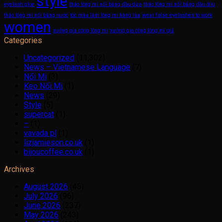
style
eyelash glue
tháo lông mi nối bằng dầu dừa
tháo lông mi nối bằng dầu ôliu
tháo lông mi nối bằng nước
tóc màu làm lông mi hàng lùa
wear false eyelashes to work
women
xưởng gia công lông mi
xưởng gia công lông mi giả
Categories
Uncategorized
(11,302)
News – Vietnamese Language
(7)
Nối Mi
(3)
Keo Nối Mi
(1)
News
(29)
Style
(5)
supercat
(1)
–
(1)
vavada pl
(1)
lizjamieson.co.uk
(1)
bijoucoffee.co.uk
(1)
Archives
August 2026
(45)
July 2026
(96)
June 2026
(237)
May 2026
(243)