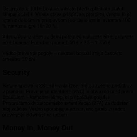
Če prejmete 100 € bonusa, morate pred izplačilom staviti
skupaj 3.500 €. Vsaka stava prispeva k prometu, vendar le pri
igrah z določenim prispevkom (običajno igralni avtomati 100
%, namizne igre 10–20 %).
Alternativni izračun za delni polog: če nakažete 50 €, prejmete
50 € bonusa. Potreben promet: 50 € × 35 = 1.750 €.
Vedno preverite pogoje – nekateri bonusi imajo časovno
omejitev 30 dni.
Security
Betano uporablja SSL šifriranje (256-bit) za zaščito podatkov
v prenosu. Preverjanje identitete (KYC) je obvezno pred prvim
izplačilom – varnostni ukrep, ki preprečuje goljufije.
Priporočamo dvostopenjsko avtentikacijo (2FA) za dodaten
sloj zaščite. Vedno uporabljajte edinstveno geslo in redno
preverjajte aktivnost na računu.
Money In, Money Out