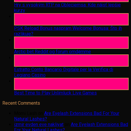
Hry s vysokým RTP na Obleciemsa: Kde nájsť lepšie
kurzy
06
Aug
PSK Reload Bonus naspram Welcome Bonusa: Što ih
razlikuje?
06
Aug
Arctic bet Reddit og forum omdømme
06
Aug
Estratto Conto Bancario Digitale per la Verifica di
Legiano Casino
05
Aug
Best Time to Play Unlimluck Live Games
Recent Comments
Momi Lash
on
Are Eyelash Extensions Bad For Your
Natural Lashes?
izmir evden eve nakliyat
on
Are Eyelash Extensions Bad
For Your Natural Lashes?