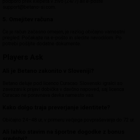
podporo prek klepeta v živo (24/7) ali e-pošte
support@betano-si.com.
5. Omejitev računa
Če je račun začasno omejen, je razlog običajno varnostni
pregled. Počakajte na e-pošto in sledite navodilom. Po
potrebi pošljite dodatne dokumente.
Players Ask
Ali je Betano zakonito v Sloveniji?
Betano deluje pod licenco Curacao. Slovenski igralci so
zavezani k prijavi dobička v davčno napoved, saj licenca
Curacao ne poravnava davka namesto vas.
Kako dolgo traja preverjanje identitete?
Običajno 24–48 ur, v primeru večjega povpraševanja do 72 ur.
Ali lahko stavim na športne dogodke z bonus
sredstvi?