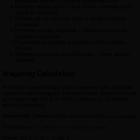
telefonsko številko in izberite uporabniško ime.
Ustvarite močno geslo (vsaj 8 znakov, kombinacija črk,
številk in simbolov).
Potrdite, da ste stari vsaj 18 let in sprejmite pogoje
poslovanja.
Preverite e-poštni nabiralnik – kliknite povezavo za
potrditev registracije.
Po potrditvi se prijavite in izpolnite profil s podatki o
naslovu.
Oddajte prvi polog in unovčite bonus – glejte spodnji
razdelek.
Wagering Calculation
Pri Betano online betting je ključno razumeti, kako izračunati
izpolnitev stavnih pogojev. Vzemimo primer: Betano bónus za
prvi polog znaša 100 % do 200 € z zahtevo po 35-kratnem
prometu (wagering).
Pomembno:
Zahteva velja le za bonus sredstva, ne za polog.
Formula:
bonus × zahteva = minimalni promet
Primer:
100 € × 35 = 3.500 €