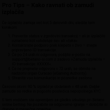
Pro Tips – Kako ravnati ob zamudi
izplačila
Če izplačilo zamuja več kot 5 delovnih dni, sledite tem
korakom:
Preverite status v zgodovini transakcij – ali je izplačilo
označeno kot »obdeluje se« ali »čaka«.
Kontaktirajte podporo prek klepeta v živo – imejte
pripravljeno ID transakcije.
Če po 24 urah ni odgovora, pošljite e-pošto na
support@betano-si.com z zadevo »Zamuda izplačila –
ID transakcije: XXXXX«.
Če ne prejmete odgovora v 72 urah, se obrnite na
nadzorni organ Curacao (eGaming Authority).
Shranite vso komunikacijo in posnetke zaslona.
Časovni okviri: 90 % izplačil je obdelanih v 48 urah. Daljše
zamude so redke in pogosto posledica nepopolnega KYC.
S tem vodičem ste opremljeni za gladko izkušnjo pri Betano
online betting. Ne pozabite na odgovorno igranje – določite si
dnevne in mesečne omejitve.