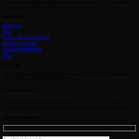
No. 37 Lai Thieu Street, An Phat Commercial Housing Area, Lai Thieu Ward,
Thuan An City, Binh Duong Province, Vietnam
Navigation
About us
FAQ
Terms and Conditions
Privacy Policies
Payment Methods
Blog
Services
Classic Eyelash Extensions 2D Eyelash Extensions 3D Eyelash Extensions
Mega Volume Lamination Eyelash Removal
Customer Service
Contact/WhatsApp: +82-10-5847-1720
+82-10-7775-
1720
Email: info@momilash.co.kr
Hours: Mon-Sat 07:30 am - 16:30 pm
Join our newsletter