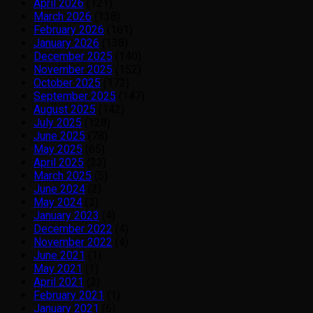
April 2026
(121)
March 2026
(138)
February 2026
(161)
January 2026
(138)
December 2025
(140)
November 2025
(152)
October 2025
(172)
September 2025
(147)
August 2025
(142)
July 2025
(128)
June 2025
(78)
May 2025
(65)
April 2025
(23)
March 2025
(5)
June 2024
(2)
May 2024
(3)
January 2023
(4)
December 2022
(4)
November 2022
(4)
June 2021
(1)
May 2021
(1)
April 2021
(3)
February 2021
(1)
January 2021
(6)