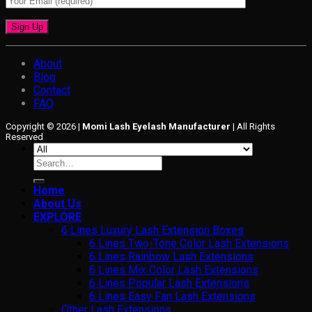
About
Blog
Contact
FAQ
Copyright © 2026 |
Momi Lash Eyelash Manufacturer
| All Rights
Reserved
Search
for:
Home
About Us
EXPLORE
6 Lines Luxury Lash Extension Boxes
6 Lines Two-Tone Color Lash Extensions
6 Lines Rainbow Lash Extensions
6 Lines Mix Color Lash Extensions
6 Lines Popular Lash Extensions
6 Lines Easy Fan Lash Extensions
Other Lash Extensions