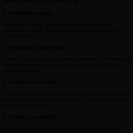
1. Pozabljeno geslo
Kliknite »Pozabljeno geslo« na prijavni strani. Sledite
navodilom v e-pošti. Če e-pošta ne pride, preverite mapo
vsiljene pošte.
2. Preverjanje zavrnjeno
Preverite, da je ime na dokumentu popolnoma enako imenu na
računu. Datoteke morajo biti v formatu PDF, JPG ali PNG,
velikosti do 5 MB.
3. Izplačilo ni na voljo
Preverite, ali ste izpolnili vse stavne pogoje bonusa. Nekateri
bonusi blokirajo izplačila do izpolnitve. Prav tako je minimalni
znesek izplačila 10 €.
4. Zastoj pri izplačilu
Če izplačilo zamuja več kot 5 delovnih dni, kontaktirajte