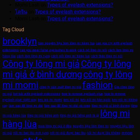
Momi Lash
on
Types of eyelash extensions?
โดจิน
on
Types of eyelash extensions?
Momi Lash
on
Types of eyelash extensions?
Tag Cloud
brooklyn
bán nguyên liệu làm lông mi hàng lùa
can you cry with eyelash
extensions
can you wear false eyelashes to work
cách gỡ lông mi nối
cách làm lông mi
hàng lùa
cách làm lông mi rụng
cách nối lông mi hàng lùa
cách tháo lông mi nối
Công ty lông mi giả
Công ty lông
mi giả ở bình dương
công ty lông
mi momi
fashion
công ty sản xuất lông mi giả
Gia công lông
mi giả
hot tub with eyelash extensions
how to remove eyelash glue
how to remove
eyelash glue right way
keo noi mi momi
keo nối mi
keo nối mi hàn quốc
keo nối mi không
cay
làm sao để lông mi dài
làm sao để lông mi dài và cong
lông mi giá sỉ bình dương
lông
lông mi
mi giả hàng lùa
lông mi giả tiếng anh
lông mi giả tiếng anh là gì
hàng lùa
mua lông mi giả ở đâu
nguyên liệu làm lông mi
nguyên liệu làm
mi giả
nối mi bao lâu mới rụng
nối mi giữ được bao lâu
nối mi được lâu không
remove