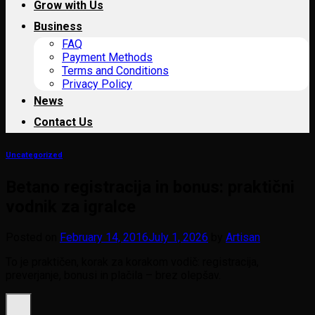
Grow with Us
Business
FAQ
Payment Methods
Terms and Conditions
Privacy Policy
News
Contact Us
Uncategorized
Betano registracija in bonus: praktični
vodnik za igralce
Posted on
February 14, 2016
July 1, 2026
by
Artisan
To je praktičen, korak za korakom vodič: registracija,
preverjanje, bonusi in plačila – brez olepšav.