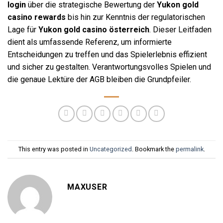
login
über die strategische Bewertung der
Yukon gold
casino rewards
bis hin zur Kenntnis der regulatorischen
Lage für
Yukon gold casino österreich
. Dieser Leitfaden
dient als umfassende Referenz, um informierte
Entscheidungen zu treffen und das Spielerlebnis effizient
und sicher zu gestalten. Verantwortungsvolles Spielen und
die genaue Lektüre der AGB bleiben die Grundpfeiler.
This entry was posted in
Uncategorized
. Bookmark the
permalink
.
MAXUSER