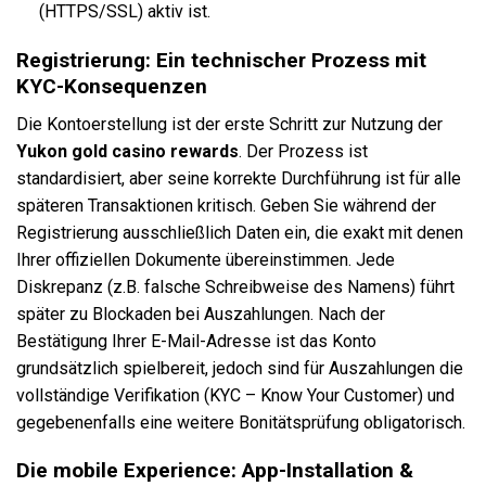
(HTTPS/SSL) aktiv ist.
Registrierung: Ein technischer Prozess mit
KYC-Konsequenzen
Die Kontoerstellung ist der erste Schritt zur Nutzung der
Yukon gold casino rewards
. Der Prozess ist
standardisiert, aber seine korrekte Durchführung ist für alle
späteren Transaktionen kritisch. Geben Sie während der
Registrierung ausschließlich Daten ein, die exakt mit denen
Ihrer offiziellen Dokumente übereinstimmen. Jede
Diskrepanz (z.B. falsche Schreibweise des Namens) führt
später zu Blockaden bei Auszahlungen. Nach der
Bestätigung Ihrer E-Mail-Adresse ist das Konto
grundsätzlich spielbereit, jedoch sind für Auszahlungen die
vollständige Verifikation (KYC – Know Your Customer) und
gegebenenfalls eine weitere Bonitätsprüfung obligatorisch.
Die mobile Experience: App-Installation &