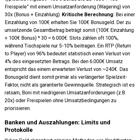
Freispiele” mit einem Umsatzanforderung (Wagering) von
30x (Bonus + Einzahlung).
Kritische Berechnung:
Bei einer
Einzahlung von 100€ erhalten Sie 100€ Bonusgeld. Der zu
umsetzende Gesamtbetrag beträgt somit (100€ Einzahlung
+ 100€ Bonus) * 30 = 6.000€. Slots zählen oft 100%,
während Tischspiele nur 5-10% beitragen. Ein RTP (Return
to Player) von 96% bedeutet statistisch einen Verlust von
4% des eingesetzten Betrags. Bei den 6.000€ Umsatz
entspricht das einem erwarteten Verlust von ~240€. Das
Bonusgeld dient somit primär als verlängerter Spielzeit-
Faktor, nicht als garantierte Gewinnquelle. Strategisch ist es
ratsam, Boni mit niedrigeren Umsatzanforderungen (z.B.
20x) oder Freispielen ohne Umsatzbedingungen zu
priorisieren.
Banken und Auszahlungen: Limits und
Protokolle